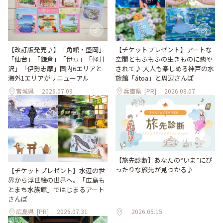
【改訂版発売♪】「角館・盛岡」
【チケットプレゼント】アートな
「仙台」「鎌倉」「伊豆」「軽井
空間ともふもふの生きものに癒や
沢」「伊勢志摩」国内6エリアと
されて♪ 大人も楽しめる神戸の水
海外1エリアがリニューアル
族館「átoa」と周辺さんぽ
宮城県
2026.07.09
兵庫県
[PR]
2026.08.07
【旅先診断】あなたの“いま”にぴ
ったりな旅先が見つかる♪
【チケットプレゼント】水辺の世
界から浮世絵の世界へ。「広島も
とまち水族館」ではじまるアート
さんぽ
広島県
[PR]
2026.07.31
2026.05.15