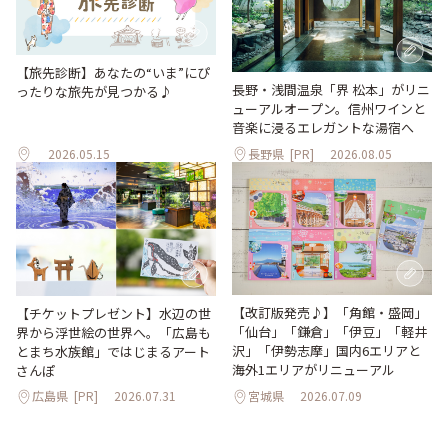
【旅先診断】あなたの“いま”にぴ
長野・浅間温泉「界 松本」がリニ
ったりな旅先が見つかる♪
ューアルオープン。信州ワインと
音楽に浸るエレガントな湯宿へ
2026.05.15
長野県
[PR]
2026.08.05
【改訂版発売♪】「角館・盛岡」
【チケットプレゼント】水辺の世
「仙台」「鎌倉」「伊豆」「軽井
界から浮世絵の世界へ。「広島も
沢」「伊勢志摩」国内6エリアと
とまち水族館」ではじまるアート
海外1エリアがリニューアル
さんぽ
広島県
[PR]
2026.07.31
宮城県
2026.07.09