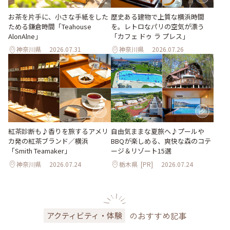
お茶を片手に、小さな手紙をした
歴史ある建物で上質な横浜時間
ためる鎌倉時間「Teahouse
を。レトロなパリの空気が漂う
AlonAlne」
「カフェ ドゥ ラ プレス」
神奈川県
2026.07.31
神奈川県
2026.07.26
紅茶診断も♪香りを旅するアメリ
自由気ままな夏旅へ♪プールや
カ発の紅茶ブランド／横浜
BBQが楽しめる、爽快な森のコテ
「Smith Teamaker」
ージ＆リゾート15選
神奈川県
2026.07.24
栃木県
[PR]
2026.07.24
のおすすめ記事
アクティビティ・体験