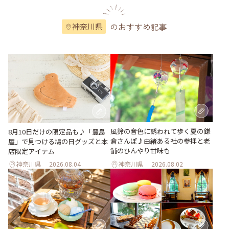
のおすすめ記事
神奈川県
風鈴の音色に誘われて歩く夏の鎌
8月10日だけの限定品も♪「豊島
倉さんぽ♪由緒ある社の参拝と老
屋」で見つける鳩の日グッズと本
舗のひんやり甘味も
店限定アイテム
神奈川県
2026.08.04
神奈川県
2026.08.02