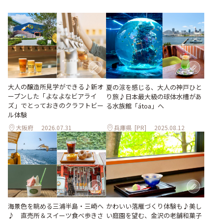
大人の醸造所見学ができる♪新オ
夏の涼を感じる、大人の神戸ひと
ープンした「よなよなビアライ
り旅♪日本最大級の球体水槽があ
ズ」でとっておきのクラフトビー
る水族館「átoa」へ
ル体験
大阪府
2026.07.31
兵庫県
[PR]
2025.08.12
海景色を眺める三浦半島・三崎へ
かわいい落雁づくり体験も♪美し
♪ 直売所＆スイーツ食べ歩きさ
い庭園を望む、金沢の老舗和菓子