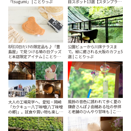
「tsugumi」 | ことりっぷ
目スポット13選【スタンプラリ
ー開催中】 | ことりっぷ
公園ビューから川床テラスま
8月10日だけの限定品も♪「豊
で。緑に癒される大阪のカフェ5
島屋」で見つける鳩の日グッズ
選 | ことりっぷ
と本店限定アイテム | ことりっ
ぷ
風鈴の音色に誘われて歩く夏の
大人の工場見学へ、愛知・岡崎
鎌倉さんぽ♪由緒ある社の参拝
「カクキュー八丁味噌(八丁味噌
と老舗のひんやり甘味も | こと
の郷)」。試食や買い物も楽しみ
りっぷ
♪ | ことりっぷ