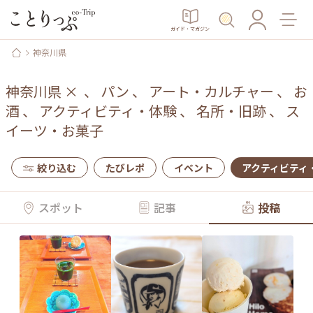
ガイド・マガジン
神奈川県
神奈川県
×
、
パン
、
アート・カルチャー
、
お
酒
、
アクティビティ・体験
、
名所・旧跡
、
ス
イーツ・お菓子
絞り込む
たびレポ
イベント
アクティビティ
スポット
記事
投稿