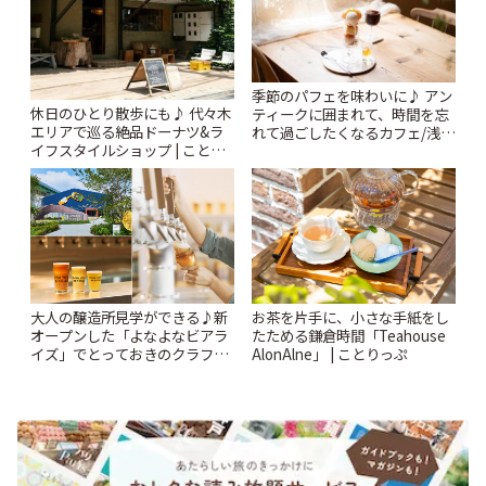
季節のパフェを味わいに♪ アン
休日のひとり散歩にも♪ 代々木
ティークに囲まれて、時間を忘
エリアで巡る絶品ドーナツ&ラ
れて過ごしたくなるカフェ/浅草
イフスタイルショップ | ことり
「annorum cafe」 | ことりっぷ
っぷ
大人の醸造所見学ができる♪新
お茶を片手に、小さな手紙をし
オープンした「よなよなビアラ
たためる鎌倉時間「Teahouse
イズ」でとっておきのクラフト
AlonAlne」 | ことりっぷ
ビール体験 | ことりっぷ