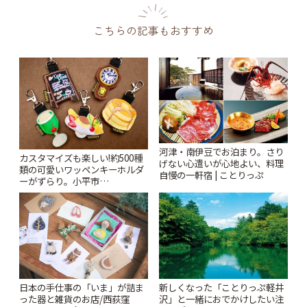
こちらの記事もおすすめ
河津・南伊豆でお泊まり。さり
カスタマイズも楽しい!約500種
げない心遣いが心地よい、料理
類の可愛いワッペンキーホルダ
自慢の一軒宿 | ことりっぷ
ーがずらり。小平市
「Kimamaya T&K」 | ことりっ
ぷ
日本の手仕事の「いま」が詰ま
新しくなった「ことりっぷ軽井
った器と雑貨のお店/西荻窪
沢」と一緒におでかけしたい注