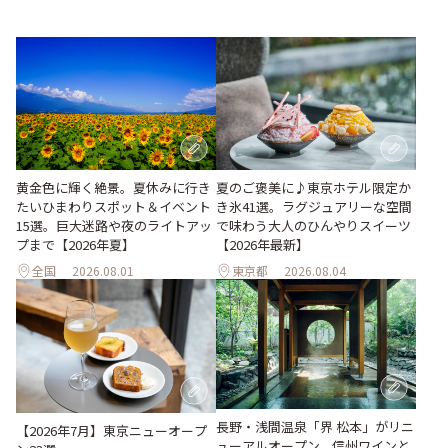
黄金色に輝く絶景。夏休みに行き
夏のご褒美に♪東京ホテル限定か
たいひまわりスポット＆イベント
き氷41選。ラグジュアリーな空間
15選。巨大迷路や夜のライトアッ
で味わう大人のひんやりスイーツ
プまで【2026年夏】
【2026年最新】
全国
2026.08.01
東京都
2026.08.04
長野・浅間温泉「界 松本」がリニ
【2026年7月】東京ニューオープ
ューアルオープン。信州ワインと