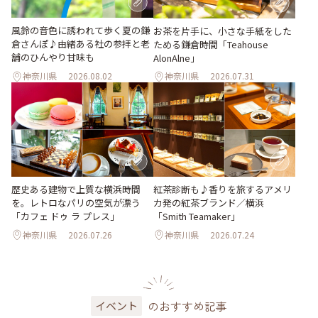
風鈴の音色に誘われて歩く夏の鎌
お茶を片手に、小さな手紙をした
倉さんぽ♪由緒ある社の参拝と老
ためる鎌倉時間「Teahouse
舗のひんやり甘味も
AlonAlne」
神奈川県
2026.08.02
神奈川県
2026.07.31
歴史ある建物で上質な横浜時間
紅茶診断も♪香りを旅するアメリ
を。レトロなパリの空気が漂う
カ発の紅茶ブランド／横浜
「カフェ ドゥ ラ プレス」
「Smith Teamaker」
神奈川県
2026.07.26
神奈川県
2026.07.24
のおすすめ記事
イベント