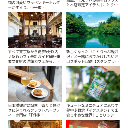
類の可愛いワッペンキーホルダ
と本店限定アイテム | ことりっ
ーがずらり。小平市
ぷ
「Kimamaya T&K」 | ことりっ
ぷ
すべて東京駅から徒歩5分以内
新しくなった「ことりっぷ軽井
♪駅近カフェ最新ガイド6選~重
沢」と一緒におでかけしたい注
要文化財の洋館カフェから、改
目スポット13選【スタンプラリ
札すぐのレトロ喫茶まで~ | こと
ー開催中】 | ことりっぷ
りっぷ
日本橋兜町に誕生。香りと静け
キュートなミニチュアに思わず
さに包まれるクラフトハーブテ
夢中♪鎌倉「イクスタン」で出
ィー専門店「TYNK
会う小さな世界 | ことりっぷ
Kabutocho」 | ことりっぷ