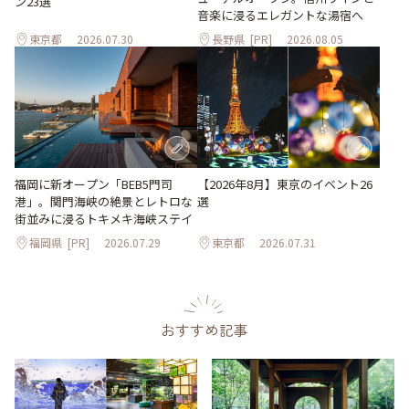
ン23選
音楽に浸るエレガントな湯宿へ
東京都
2026.07.30
長野県
[PR]
2026.08.05
【2026年8月】東京のイベント26
福岡に新オープン「BEB5門司
選
港」。関門海峡の絶景とレトロな
街並みに浸るトキメキ海峡ステイ
福岡県
[PR]
2026.07.29
東京都
2026.07.31
おすすめ記事