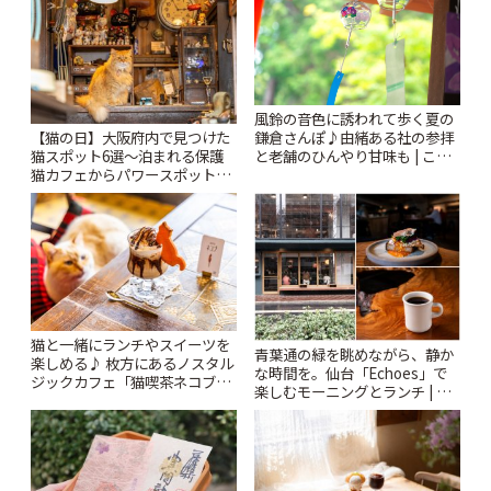
風鈴の音色に誘われて歩く夏の
鎌倉さんぽ♪由緒ある社の参拝
【猫の日】大阪府内で見つけた
と老舗のひんやり甘味も | こと
猫スポット6選〜泊まれる保護
りっぷ
猫カフェからパワースポットま
で〜 | ことりっぷ
猫と一緒にランチやスイーツを
青葉通の緑を眺めながら、静か
楽しめる♪ 枚方にあるノスタル
な時間を。仙台「Echoes」で
ジックカフェ「猫喫茶ネコブ」
楽しむモーニングとランチ | こ
| ことりっぷ
とりっぷ