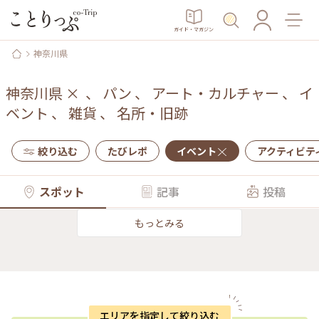
ガイド・マガジン
神奈川県
神奈川県
×
、
パン
、
アート・カルチャー
、
イ
ベント
、
雑貨
、
名所・旧跡
絞り込む
たびレポ
イベント
アクティビテ
スポット
記事
投稿
もっとみる
エリアを指定して絞り込む