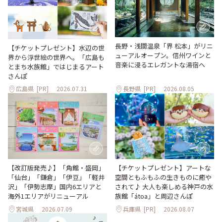
長野・浅間温泉「界 松本」がリニ
【チケットプレゼント】水辺の世
ューアルオープン。信州ワインと
界から浮世絵の世界へ。「広島も
音楽に浸るエレガントな湯宿へ
とまち水族館」ではじまるアート
さんぽ
広島県
[PR]
2026.07.31
長野県
[PR]
2026.08.05
【改訂版発売♪】「角館・盛岡」
【チケットプレゼント】アートな
「仙台」「鎌倉」「伊豆」「軽井
空間ともふもふの生きものに癒や
沢」「伊勢志摩」国内6エリアと
されて♪ 大人も楽しめる神戸の水
海外1エリアがリニューアル
族館「átoa」と周辺さんぽ
宮城県
2026.07.09
兵庫県
[PR]
2026.08.07