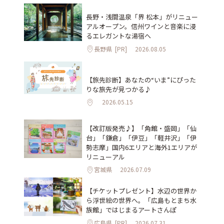
長野・浅間温泉「界 松本」がリニュー
アルオープン。信州ワインと音楽に浸
るエレガントな湯宿へ
長野県
[PR]
2026.08.05
【旅先診断】あなたの“いま”にぴった
りな旅先が見つかる♪
2026.05.15
【改訂版発売♪】「角館・盛岡」「仙
台」「鎌倉」「伊豆」「軽井沢」「伊
勢志摩」国内6エリアと海外1エリアが
リニューアル
宮城県
2026.07.09
【チケットプレゼント】水辺の世界か
ら浮世絵の世界へ。「広島もとまち水
族館」ではじまるアートさんぽ
広島県
[PR]
2026.07.31