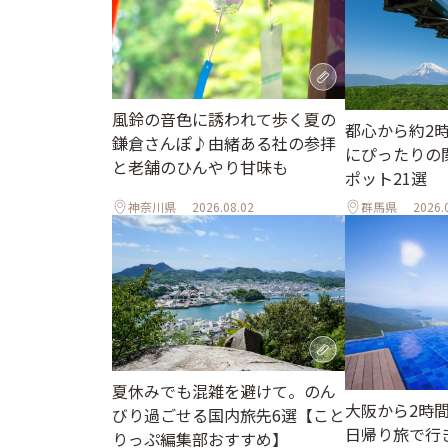
風鈴の音色に誘われて歩く夏の
都心から約2
鎌倉さんぽ♪由緒ある社の参拝
にぴったりの
と老舗のひんやり甘味も
ポット21選
神奈川県
2026.08.02
群馬県
2026.
夏休みでも混雑を避けて。のん
大阪から2時
びり過ごせる国内旅先6選【こと
日帰り旅で行
りっぷ編集部おすすめ】