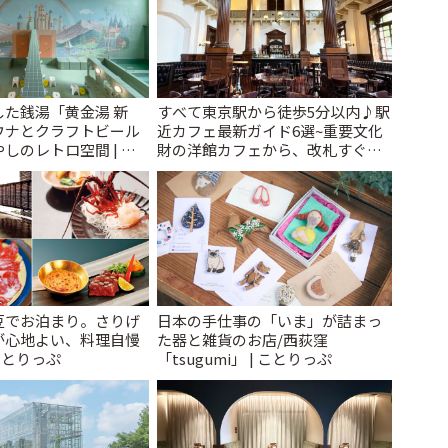
た銭湯「黄金湯 新
すべて東京駅から徒歩5分以内♪駅
ウナとクラフトビール
近カフェ最新ガイド6選~重要文化
しのレトロ空間 | こ
財の洋館カフェから、改札すぐの
レトロ喫茶まで~ | ことりっぷ
豆でお泊まり。さりげ
日本の手仕事の「いま」が詰まっ
が心地よい、料理自慢
た器と雑貨のお店/西荻窪
ことりっぷ
「tsugumi」 | ことりっぷ