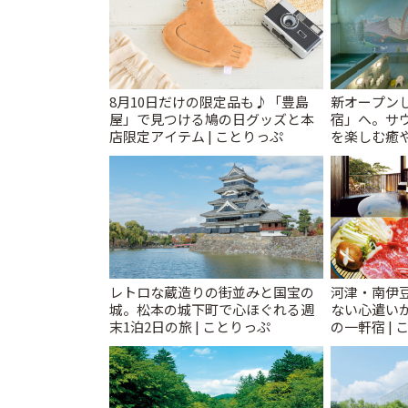
8月10日だけの限定品も♪「豊島
新オープンし
屋」で見つける鳩の日グッズと本
宿」へ。サ
店限定アイテム | ことりっぷ
を楽しむ癒や
とりっぷ
レトロな蔵造りの街並みと国宝の
河津・南伊
城。松本の城下町で心ほぐれる週
ない心遣い
末1泊2日の旅 | ことりっぷ
の一軒宿 | 