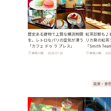
歴史ある建物で上質な横浜時間
紅茶診断も♪
を。レトロなパリの空気が漂う
リカ発の紅茶
「カフェ ドゥ ラ プレス」
「Smith Tea
神奈川県
2026.07.26
神奈川県
202
風景・景