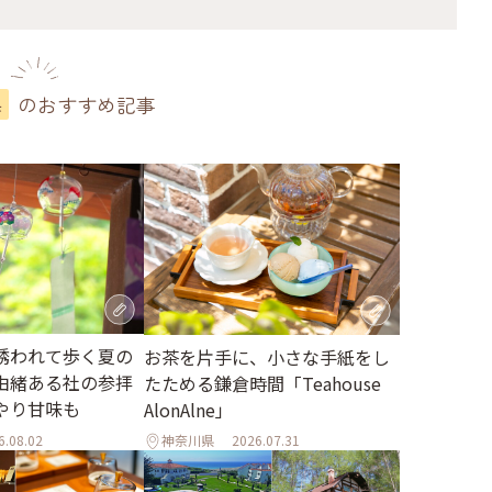
のおすすめ記事
県
誘われて歩く夏の
お茶を片手に、小さな手紙をし
由緒ある社の参拝
たためる鎌倉時間「Teahouse
やり甘味も
AlonAlne」
6.08.02
神奈川県
2026.07.31