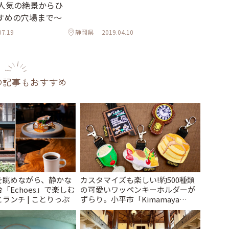
～人気の絶景からひ
すめの穴場まで～
07.19
静岡県
2019.04.10
の記事もおすすめ
を眺めながら、静かな
カスタマイズも楽しい!約500種類
「Echoes」で楽しむ
の可愛いワッペンキーホルダーが
ランチ | ことりっぷ
ずらり。小平市「Kimamaya
T&K」 | ことりっぷ