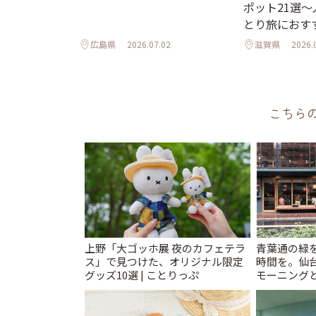
ポット21選
とり旅におす
広島県
2026.07.02
滋賀県
2026.
こちら
上野「大ゴッホ展 夜のカフェテラ
青葉通の緑
ス」で見つけた、オリジナル限定
時間を。仙台
グッズ10選 | ことりっぷ
モーニングと