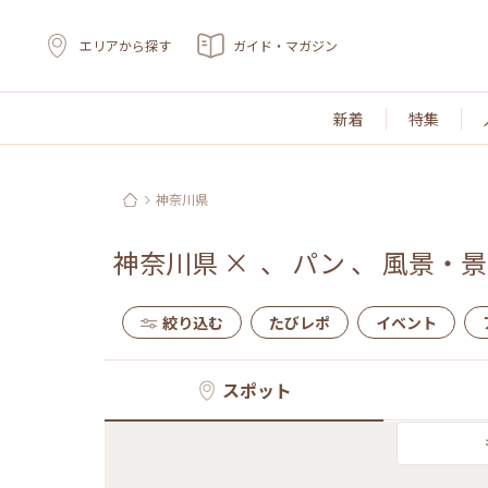
エリアから探す
ガイド・マガジン
新着
特集
神奈川県
神奈川県
×
、
パン
、
風景・景
絞り込む
たびレポ
イベント
スポット