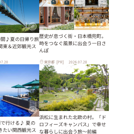
歴史が息づく街・日本橋兜町。
時間♪夏の日帰り旅
時をつなぐ風景に出会う一日さ
関東＆近郊観光ス
んぽ
07.20
東京都
[PR]
2026.07.28
浜松に生まれた北欧の村。「ド
間で行ける♪ 夏の
ロフィーズキャンパス」で幸せ
きたい関西観光ス
な暮らしに出会う旅～前編