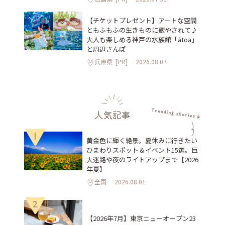
【チケットプレゼント】アートな空間
ともふもふの生きものに癒やされて♪
大人も楽しめる神戸の水族館「átoa」
と周辺さんぽ
兵庫県
[PR]
2026.08.07
人気記事
1
黄金色に輝く絶景。夏休みに行きたい
ひまわりスポット＆イベント15選。巨
大迷路や夜のライトアップまで【2026
年夏】
全国
2026.08.01
2
【2026年7月】東京ニューオープン23