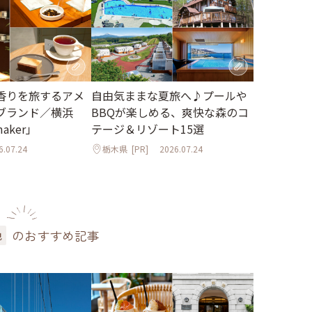
香りを旅するアメ
自由気ままな夏旅へ♪プールや
ブランド／横浜
BBQが楽しめる、爽快な森のコ
maker」
テージ＆リゾート15選
6.07.24
栃木県
[PR]
2026.07.24
のおすすめ記事
色