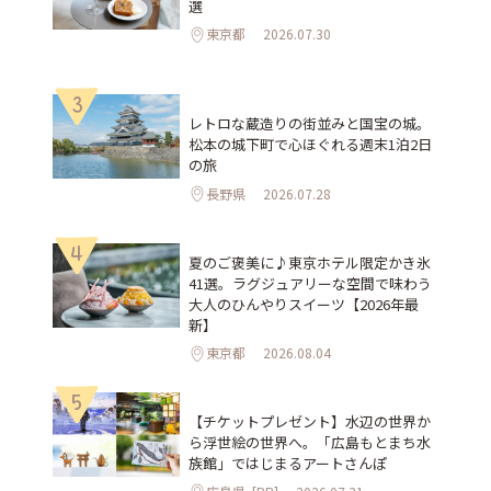
選
東京都
2026.07.30
3
レトロな蔵造りの街並みと国宝の城。
松本の城下町で心ほぐれる週末1泊2日
の旅
長野県
2026.07.28
4
夏のご褒美に♪東京ホテル限定かき氷
41選。ラグジュアリーな空間で味わう
大人のひんやりスイーツ【2026年最
新】
東京都
2026.08.04
5
【チケットプレゼント】水辺の世界か
ら浮世絵の世界へ。「広島もとまち水
族館」ではじまるアートさんぽ