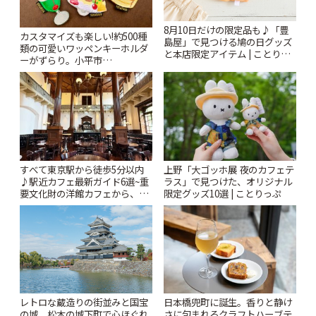
8月10日だけの限定品も♪「豊
カスタマイズも楽しい!約500種
島屋」で見つける鳩の日グッズ
類の可愛いワッペンキーホルダ
と本店限定アイテム | ことりっ
ーがずらり。小平市
ぷ
「Kimamaya T&K」 | ことりっ
ぷ
すべて東京駅から徒歩5分以内
上野「大ゴッホ展 夜のカフェテ
♪駅近カフェ最新ガイド6選~重
ラス」で見つけた、オリジナル
要文化財の洋館カフェから、改
限定グッズ10選 | ことりっぷ
札すぐのレトロ喫茶まで~ | こと
りっぷ
レトロな蔵造りの街並みと国宝
日本橋兜町に誕生。香りと静け
の城。松本の城下町で心ほぐれ
さに包まれるクラフトハーブテ