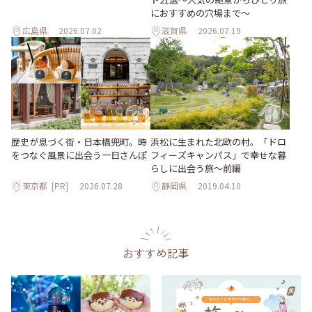
におすすめの穴場まで～
広島県
2026.07.02
滋賀県
2026.07.19
歴史が息づく街・日本橋兜町。時
浜松に生まれた北欧の村。「ドロ
をつなぐ風景に出会う一日さんぽ
フィーズキャンパス」で幸せな暮
らしに出会う旅～前編
東京都
[PR]
2026.07.28
静岡県
2019.04.10
おすすめ記事