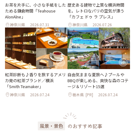
お茶を片手に、小さな手紙をした
歴史ある建物で上質な横浜時間
ためる鎌倉時間「Teahouse
を。レトロなパリの空気が漂う
AlonAlne」
「カフェ ドゥ ラ プレス」
神奈川県
2026.07.31
神奈川県
2026.07.26
紅茶診断も♪香りを旅するアメリ
自由気ままな夏旅へ♪プールや
カ発の紅茶ブランド／横浜
BBQが楽しめる、爽快な森のコテ
「Smith Teamaker」
ージ＆リゾート15選
神奈川県
2026.07.24
栃木県
[PR]
2026.07.24
のおすすめ記事
風景・景色