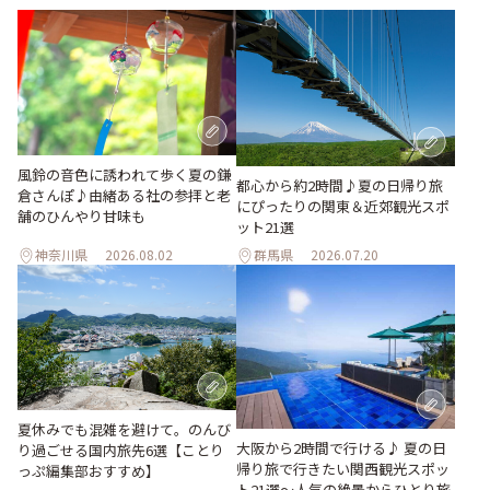
風鈴の音色に誘われて歩く夏の鎌
都心から約2時間♪夏の日帰り旅
倉さんぽ♪由緒ある社の参拝と老
にぴったりの関東＆近郊観光スポ
舗のひんやり甘味も
ット21選
神奈川県
2026.08.02
群馬県
2026.07.20
夏休みでも混雑を避けて。のんび
大阪から2時間で行ける♪ 夏の日
り過ごせる国内旅先6選【ことり
帰り旅で行きたい関西観光スポッ
っぷ編集部おすすめ】
ト21選～人気の絶景からひとり旅