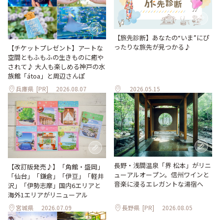
【旅先診断】あなたの“いま”にぴ
ったりな旅先が見つかる♪
【チケットプレゼント】アートな
空間ともふもふの生きものに癒や
されて♪ 大人も楽しめる神戸の水
族館「átoa」と周辺さんぽ
兵庫県
[PR]
2026.08.07
2026.05.15
長野・浅間温泉「界 松本」がリニ
【改訂版発売♪】「角館・盛岡」
ューアルオープン。信州ワインと
「仙台」「鎌倉」「伊豆」「軽井
音楽に浸るエレガントな湯宿へ
沢」「伊勢志摩」国内6エリアと
海外1エリアがリニューアル
宮城県
2026.07.09
長野県
[PR]
2026.08.05