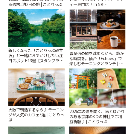
る週末1泊2日の旅 | ことりっぷ
ィー専門店「TYNK
Kabutocho」 | ことりっぷ
新しくなった「ことりっぷ軽井
青葉通の緑を眺めながら、静か
沢」と一緒におでかけしたい注
な時間を。仙台「Echoes」で
目スポット13選【スタンプラリ
楽しむモーニングとランチ | こ
ー開催中】 | ことりっぷ
とりっぷ
大阪で朝活するなら♪ モーニン
2026年の運を開く、馬とゆかり
グが人気のカフェ5選 | ことりっ
のある京都の3つの神社でご利
ぷ
益祈願♪ | ことりっぷ