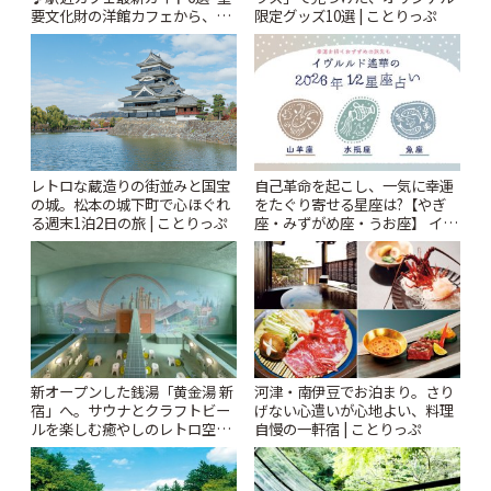
要文化財の洋館カフェから、改
限定グッズ10選 | ことりっぷ
札すぐのレトロ喫茶まで~ | こと
りっぷ
レトロな蔵造りの街並みと国宝
自己革命を起こし、一気に幸運
の城。松本の城下町で心ほぐれ
をたぐり寄せる星座は?【やぎ
る週末1泊2日の旅 | ことりっぷ
座・みずがめ座・うお座】 イヴ
ルルド遙華2026年 夏の運勢
~Summer~ | ことりっぷ
新オープンした銭湯「黄金湯 新
河津・南伊豆でお泊まり。さり
宿」へ。サウナとクラフトビー
げない心遣いが心地よい、料理
ルを楽しむ癒やしのレトロ空間
自慢の一軒宿 | ことりっぷ
| ことりっぷ