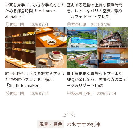
お茶を片手に、小さな手紙をした
歴史ある建物で上質な横浜時間
ためる鎌倉時間「Teahouse
を。レトロなパリの空気が漂う
AlonAlne」
「カフェ ドゥ ラ プレス」
神奈川県
2026.07.31
神奈川県
2026.07.26
紅茶診断も♪香りを旅するアメリ
自由気ままな夏旅へ♪プールや
カ発の紅茶ブランド／横浜
BBQが楽しめる、爽快な森のコテ
「Smith Teamaker」
ージ＆リゾート15選
神奈川県
2026.07.24
栃木県
[PR]
2026.07.24
のおすすめ記事
風景・景色