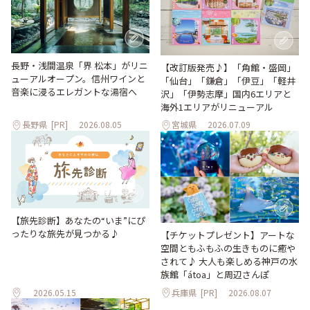
長野・浅間温泉「界 松本」がリニ
【改訂版発売♪】「角館・盛岡」
ューアルオープン。信州ワインと
「仙台」「鎌倉」「伊豆」「軽井
音楽に浸るエレガントな湯宿へ
沢」「伊勢志摩」国内6エリアと
海外1エリアがリニューアル
長野県
[PR]
2026.08.05
宮城県
2026.07.09
【旅先診断】あなたの“いま”にぴ
ったりな旅先が見つかる♪
【チケットプレゼント】アートな
空間ともふもふの生きものに癒や
されて♪ 大人も楽しめる神戸の水
族館「átoa」と周辺さんぽ
2026.05.15
兵庫県
[PR]
2026.08.07