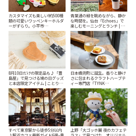
カスタマイズも楽しい!約500種
青葉通の緑を眺めながら、静か
類の可愛いワッペンキーホルダ
な時間を。仙台「Echoes」で
ーがずらり。小平市
楽しむモーニングとランチ | こ
「Kimamaya T&K」 | ことりっ
とりっぷ
ぷ
日本橋兜町に誕生。香りと静け
8月10日だけの限定品も♪「豊
さに包まれるクラフトハーブテ
島屋」で見つける鳩の日グッズ
ィー専門店「TYNK
と本店限定アイテム | ことりっ
Kabutocho」 | ことりっぷ
ぷ
すべて東京駅から徒歩5分以内
上野「大ゴッホ展 夜のカフェテ
♪駅近カフェ最新ガイド6選~重
ラス」で見つけた、オリジナル