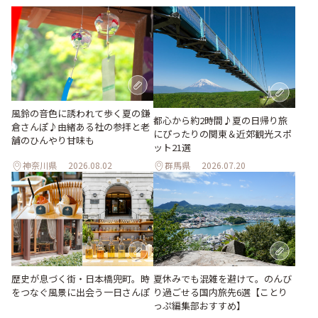
風鈴の音色に誘われて歩く夏の鎌
都心から約2時間♪夏の日帰り旅
倉さんぽ♪由緒ある社の参拝と老
にぴったりの関東＆近郊観光スポ
舗のひんやり甘味も
ット21選
神奈川県
2026.08.02
群馬県
2026.07.20
歴史が息づく街・日本橋兜町。時
夏休みでも混雑を避けて。のんび
をつなぐ風景に出会う一日さんぽ
り過ごせる国内旅先6選【ことり
っぷ編集部おすすめ】