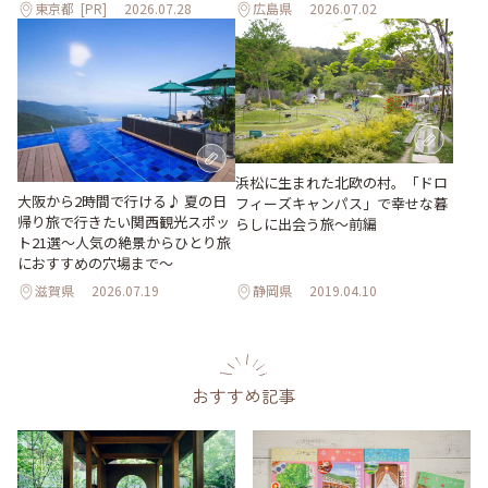
東京都
[PR]
2026.07.28
広島県
2026.07.02
浜松に生まれた北欧の村。「ドロ
大阪から2時間で行ける♪ 夏の日
フィーズキャンパス」で幸せな暮
帰り旅で行きたい関西観光スポッ
らしに出会う旅～前編
ト21選～人気の絶景からひとり旅
におすすめの穴場まで～
滋賀県
2026.07.19
静岡県
2019.04.10
おすすめ記事