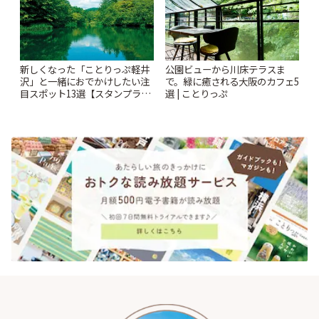
新しくなった「ことりっぷ軽井
公園ビューから川床テラスま
沢」と一緒におでかけしたい注
で。緑に癒される大阪のカフェ5
目スポット13選【スタンプラリ
選 | ことりっぷ
ー開催中】 | ことりっぷ