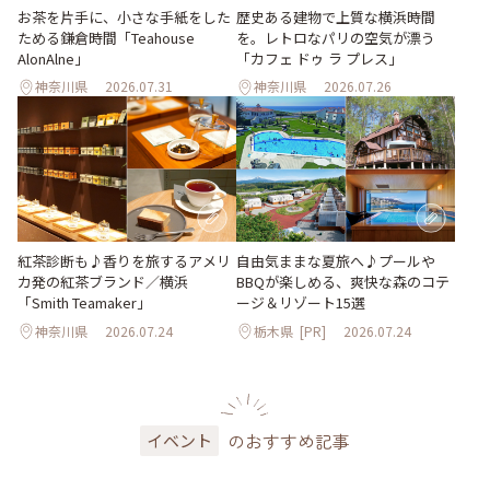
お茶を片手に、小さな手紙をした
歴史ある建物で上質な横浜時間
ためる鎌倉時間「Teahouse
を。レトロなパリの空気が漂う
AlonAlne」
「カフェ ドゥ ラ プレス」
神奈川県
2026.07.31
神奈川県
2026.07.26
紅茶診断も♪香りを旅するアメリ
自由気ままな夏旅へ♪プールや
カ発の紅茶ブランド／横浜
BBQが楽しめる、爽快な森のコテ
「Smith Teamaker」
ージ＆リゾート15選
神奈川県
2026.07.24
栃木県
[PR]
2026.07.24
のおすすめ記事
イベント