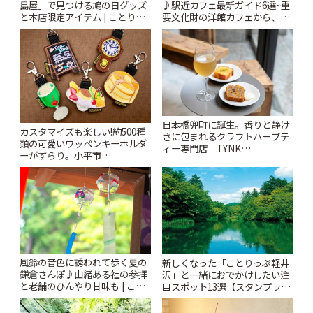
♪駅近カフェ最新ガイド6選~重
島屋」で見つける鳩の日グッズ
要文化財の洋館カフェから、改
と本店限定アイテム | ことりっ
札すぐのレトロ喫茶まで~ | こと
ぷ
りっぷ
日本橋兜町に誕生。香りと静け
カスタマイズも楽しい!約500種
さに包まれるクラフトハーブテ
類の可愛いワッペンキーホルダ
ィー専門店「TYNK
ーがずらり。小平市
Kabutocho」 | ことりっぷ
「Kimamaya T&K」 | ことりっ
ぷ
風鈴の音色に誘われて歩く夏の
新しくなった「ことりっぷ軽井
鎌倉さんぽ♪由緒ある社の参拝
沢」と一緒におでかけしたい注
と老舗のひんやり甘味も | こと
目スポット13選【スタンプラリ
りっぷ
ー開催中】 | ことりっぷ