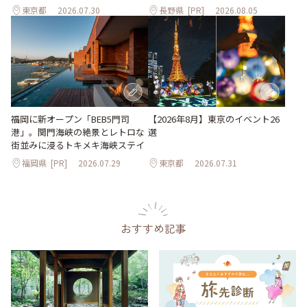
東京都
2026.07.30
長野県
[PR]
2026.08.05
【2026年8月】東京のイベント26
福岡に新オープン「BEB5門司
選
港」。関門海峡の絶景とレトロな
街並みに浸るトキメキ海峡ステイ
福岡県
[PR]
2026.07.29
東京都
2026.07.31
おすすめ記事