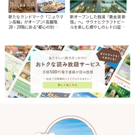
新たなランドマーク「ニュウマ
新オープンした銭湯「黄金湯 新
ン高輪」がオープン! 高層階
宿」へ。サウナとクラフトビー
28・29階にある“都心の別
ルを楽しむ癒やしのレトロ空間
荘”「ルフトバウム」とは? | こ
| ことりっぷ
とりっぷ