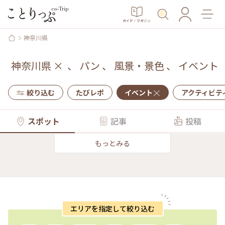
ガイド・マガジン
神奈川県
神奈川県
×
、
パン
、
風景・景色
、
イベント
絞り込む
たびレポ
イベント
アクティビテ
スポット
記事
投稿
もっとみる
エリアを指定して絞り込む