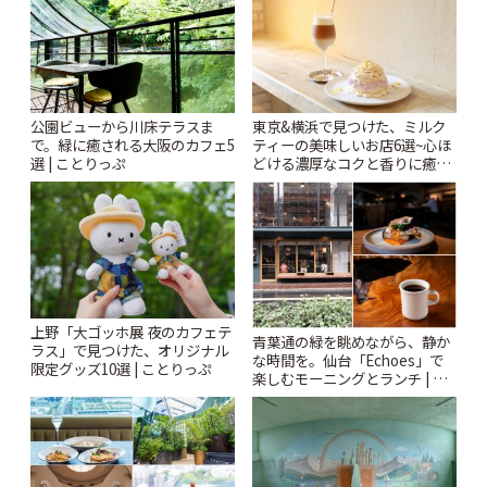
公園ビューから川床テラスま
東京&横浜で見つけた、ミルク
で。緑に癒される大阪のカフェ5
ティーの美味しいお店6選~心ほ
選 | ことりっぷ
どける濃厚なコクと香りに癒や
されるティータイム~ | ことりっ
ぷ
上野「大ゴッホ展 夜のカフェテ
青葉通の緑を眺めながら、静か
ラス」で見つけた、オリジナル
な時間を。仙台「Echoes」で
限定グッズ10選 | ことりっぷ
楽しむモーニングとランチ | こ
とりっぷ