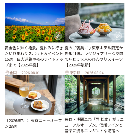
黄金色に輝く絶景。夏休みに行き
夏のご褒美に♪東京ホテル限定か
たいひまわりスポット＆イベント
き氷41選。ラグジュアリーな空間
15選。巨大迷路や夜のライトアッ
で味わう大人のひんやりスイーツ
プまで【2026年夏】
【2026年最新】
全国
2026.08.01
東京都
2026.08.04
長野・浅間温泉「界 松本」がリニ
【2026年7月】東京ニューオープ
ューアルオープン。信州ワインと
ン23選
音楽に浸るエレガントな湯宿へ