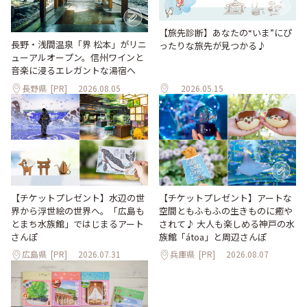
【旅先診断】あなたの“いま”にぴ
長野・浅間温泉「界 松本」がリニ
ったりな旅先が見つかる♪
ューアルオープン。信州ワインと
音楽に浸るエレガントな湯宿へ
長野県
[PR]
2026.08.05
2026.05.15
【チケットプレゼント】水辺の世
【チケットプレゼント】アートな
界から浮世絵の世界へ。「広島も
空間ともふもふの生きものに癒や
とまち水族館」ではじまるアート
されて♪ 大人も楽しめる神戸の水
さんぽ
族館「átoa」と周辺さんぽ
広島県
[PR]
2026.07.31
兵庫県
[PR]
2026.08.07