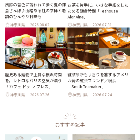
風鈴の音色に誘われて歩く夏の鎌
お茶を片手に、小さな手紙をした
倉さんぽ♪由緒ある社の参拝と老
ためる鎌倉時間「Teahouse
舗のひんやり甘味も
AlonAlne」
神奈川県
2026.08.02
神奈川県
2026.07.31
歴史ある建物で上質な横浜時間
紅茶診断も♪香りを旅するアメリ
を。レトロなパリの空気が漂う
カ発の紅茶ブランド／横浜
「カフェ ドゥ ラ プレス」
「Smith Teamaker」
神奈川県
2026.07.26
神奈川県
2026.07.24
おすすめ記事