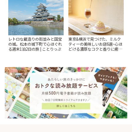
レトロな蔵造りの街並みと国宝
東京&横浜で見つけた、ミルク
の城。松本の城下町で心ほぐれ
ティーの美味しいお店6選~心ほ
る週末1泊2日の旅 | ことりっぷ
どける濃厚なコクと香りに癒や
されるティータイム~ | ことりっ
ぷ