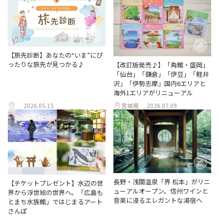
【旅先診断】あなたの“いま”にぴ
ったりな旅先が見つかる♪
【改訂版発売♪】「角館・盛岡」
「仙台」「鎌倉」「伊豆」「軽井
沢」「伊勢志摩」国内6エリアと
海外1エリアがリニューアル
2026.05.15
宮城県
2026.07.09
長野・浅間温泉「界 松本」がリニ
【チケットプレゼント】水辺の世
ューアルオープン。信州ワインと
界から浮世絵の世界へ。「広島も
音楽に浸るエレガントな湯宿へ
とまち水族館」ではじまるアート
さんぽ