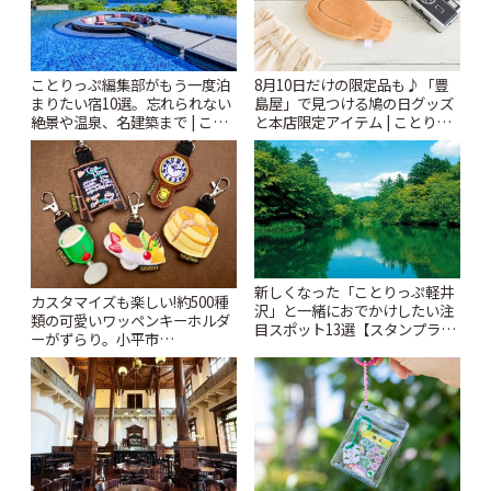
ことりっぷ編集部がもう一度泊
8月10日だけの限定品も♪「豊
まりたい宿10選。忘れられない
島屋」で見つける鳩の日グッズ
絶景や温泉、名建築まで | こと
と本店限定アイテム | ことりっ
りっぷ
ぷ
新しくなった「ことりっぷ軽井
カスタマイズも楽しい!約500種
沢」と一緒におでかけしたい注
類の可愛いワッペンキーホルダ
目スポット13選【スタンプラリ
ーがずらり。小平市
ー開催中】 | ことりっぷ
「Kimamaya T&K」 | ことりっ
ぷ