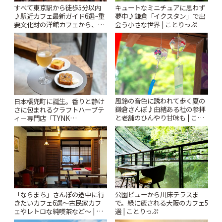
すべて東京駅から徒歩5分以内
キュートなミニチュアに思わず
♪駅近カフェ最新ガイド6選~重
夢中♪鎌倉「イクスタン」で出
要文化財の洋館カフェから、改
会う小さな世界 | ことりっぷ
札すぐのレトロ喫茶まで~ | こと
りっぷ
風鈴の音色に誘われて歩く夏の
日本橋兜町に誕生。香りと静け
鎌倉さんぽ♪由緒ある社の参拝
さに包まれるクラフトハーブテ
と老舗のひんやり甘味も | こと
ィー専門店「TYNK
りっぷ
Kabutocho」 | ことりっぷ
「ならまち」さんぽの途中に行
公園ビューから川床テラスま
きたいカフェ6選〜古民家カフ
で。緑に癒される大阪のカフェ5
ェやレトロな純喫茶など〜 | こ
選 | ことりっぷ
とりっぷ