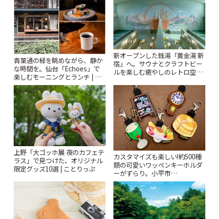
新オープンした銭湯「黄金湯 新
青葉通の緑を眺めながら、静か
宿」へ。サウナとクラフトビー
な時間を。仙台「Echoes」で
ルを楽しむ癒やしのレトロ空間
楽しむモーニングとランチ | こ
| ことりっぷ
とりっぷ
上野「大ゴッホ展 夜のカフェテ
カスタマイズも楽しい!約500種
ラス」で見つけた、オリジナル
類の可愛いワッペンキーホルダ
限定グッズ10選 | ことりっぷ
ーがずらり。小平市
「Kimamaya T&K」 | ことりっ
ぷ