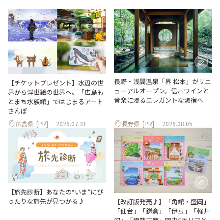
長野・浅間温泉「界 松本」がリニ
【チケットプレゼント】水辺の世
ューアルオープン。信州ワインと
界から浮世絵の世界へ。「広島も
音楽に浸るエレガントな湯宿へ
とまち水族館」ではじまるアート
さんぽ
広島県
[PR]
2026.07.31
長野県
[PR]
2026.08.05
【旅先診断】あなたの“いま”にぴ
ったりな旅先が見つかる♪
【改訂版発売♪】「角館・盛岡」
「仙台」「鎌倉」「伊豆」「軽井