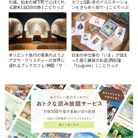
の城。松本の城下町で心ほぐれ
カフェ6選~冬のイルミネーショ
る週末1泊2日の旅 | ことりっぷ
ンもきらめく街で~ | ことりっぷ
オリエント急行の客車のよう♪
日本の手仕事の「いま」が詰ま
アガサ・クリスティーの世界に
った器と雑貨のお店/西荻窪
浸れるブックカフェ/神田「サロ
「tsugumi」 | ことりっぷ
ンクリスティ」 | ことりっぷ