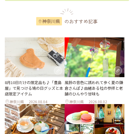
のおすすめ記事
神奈川県
風鈴の音色に誘われて歩く夏の鎌
8月10日だけの限定品も♪「豊島
倉さんぽ♪由緒ある社の参拝と老
屋」で見つける鳩の日グッズと本
舗のひんやり甘味も
店限定アイテム
神奈川県
2026.08.04
神奈川県
2026.08.02