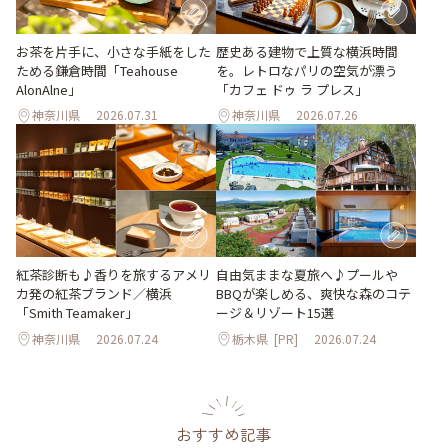
お茶を片手に、小さな手紙をした
歴史ある建物で上質な横浜時間
ためる鎌倉時間「Teahouse
を。レトロなパリの空気が漂う
AlonAlne」
「カフェ ドゥ ラ プレス」
神奈川県
2026.07.31
神奈川県
2026.07.26
紅茶診断も♪香りを旅するアメリ
自由気ままな夏旅へ♪プールや
カ発の紅茶ブランド／横浜
BBQが楽しめる、爽快な森のコテ
「Smith Teamaker」
ージ＆リゾート15選
神奈川県
2026.07.24
栃木県
[PR]
2026.07.24
おすすめ記事