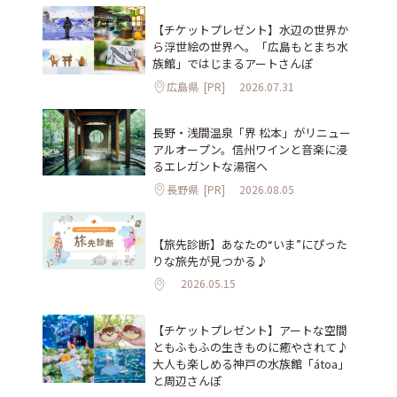
【チケットプレゼント】水辺の世界か
ら浮世絵の世界へ。「広島もとまち水
族館」ではじまるアートさんぽ
広島県
[PR]
2026.07.31
長野・浅間温泉「界 松本」がリニュー
アルオープン。信州ワインと音楽に浸
るエレガントな湯宿へ
長野県
[PR]
2026.08.05
【旅先診断】あなたの“いま”にぴった
りな旅先が見つかる♪
2026.05.15
【チケットプレゼント】アートな空間
ともふもふの生きものに癒やされて♪
大人も楽しめる神戸の水族館「átoa」
と周辺さんぽ