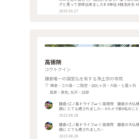
グと思って参拝出来ました❣️ #神社 #銭洗弁天 #
2025.05.27
高徳院
コウトクイン
鎌倉唯一の国宝仏を有する浄土宗の寺院
鎌倉・江の島・二階堂・由比ヶ浜・大船・七里ヶ浜
風景・景色, 名所・旧跡
鎌倉•江ノ島ドライブ🚙💨 高徳院 鎌倉の大仏様 久しぶりに訪れました😌 日々バタバタしていますが、 穏やか
顔に とても癒されました✨ #カ
2023.08.28
鎌倉•江ノ島ドライブ🚙💨 高徳院 鎌倉の大仏様 久しぶりに訪れました😌 日々バタバタしていますが、 穏やかなお
顔に とても癒されました✨
2023.08.28