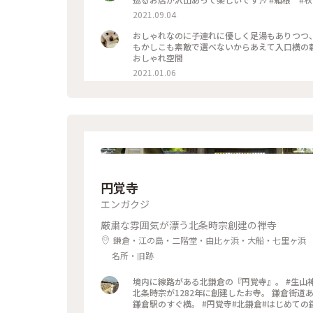
2021.09.04
おしゃれなのに子連れに優しく足湯もありつつ
もかしこも素敵で選べないからあえて入口横の薪の写真。 #神奈川県 #箱根 #NARAYA CAFE #
おしゃれ空間
2021.01.06
円覚寺
エンガクジ
厳粛な雰囲気が漂う北条時宗創建の禅寺
鎌倉・江の島・二階堂・由比ヶ浜・大船・七里ヶ浜
名所・旧跡
境内に線路がある北鎌倉の『円覚寺』。 #生山
北条時宗が1282年に創建したお寺。 鎌倉街道
鎌倉駅のすぐ横。 #円覚寺#北鎌倉#は