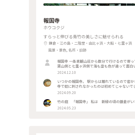
報国寺
ホウコクジ
すらっと伸びる青竹の美しさに魅せられる
鎌倉・江の島・二階堂・由比ヶ浜・大船・七里ヶ浜
風景・景色, 名所・旧跡
報国寺 一条恵観山荘から数分で行けるので寄ってみました こちらはちようど見頃でした！ そして夕暮れの由比ヶ浜
葉山側と七里ヶ浜側で海も空も色が違って面白
2024.12.10
いつかの報国寺。 駅からは離れているので密か
2024.09.20
2024.05.23