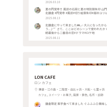
2026.03.10
夏の円覚寺🎐 風鈴の石段と夏の特別御朱印 山門 唐門 国宝 洪鐘 高砂ユリ◌𓈒𓏲𓆸𓂃 𓈒𓏸 #ゆるり夏時間 #神奈川 #鎌倉 #
北鎌倉 #円覚寺 #風鈴#切り絵御朱印#高砂ユ
2025.08.13
北鎌倉にやって来ました🚃𓈒𓂂𓏸 大人になったからって 全てがうまく いく訳じゃないと知れたから 歩いてるんだろ
う...♪*ﾟ さて、ここはどのシーンで使われたか わかるかな？🐦‍⬛ #ゆるり夏時間 #神奈川 #鎌倉 #北鎌倉#円覚寺#続
続最後から二番目の恋#ドラマ#ロケ地
2025.08.11
LON CAFE
ロン カフェ
鎌倉・江の島・二階堂・由比ヶ浜・大船・七里ヶ浜
カフェ, スイーツ・お菓子, 風景・景色, 名所・旧跡
鎌倉限定 紫芋食べて来ました ぐふふふ