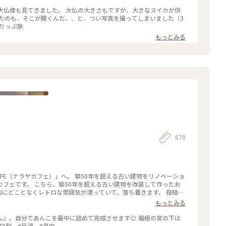
ブ。 大仏様も見てきました。 大仏の大きさもですが、大きなスイカが供
いたのも、そこが開くんだ、、と、つい写真を撮ってしまいました（3
とりっぷ旅
もっとみる
670
へ。 築50年を超える古い建物をリノベーショ
い建物を改装して作ったお
どことなくレトロな雰囲気が漂っていて、落ち着きます。 投稿し
…！ 癒やされました🌳🌲 #私のことりっぷ #箱根
もっとみる
』。自分であんこを最中に詰めて完成させます😊 箱根の宮の下は
秋日和 #足湯 #最中