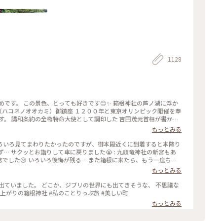
1128
眺めです。 この景色、とっても好きです😌✨ 箱根神社の芦ノ湖に浮か
神（ハコネノオオカミ）御鎮座 １２００年と東京オリンピック開催を奉
す。 講和条約の全権特命大使として調印した 吉田茂元首相が書かれ
ています。 この「平和」の文字は、 芦ノ湖側からしか見られないの
もっとみる
神社 #芦ノ湖 #平和の鳥居 #GW #春色さがし
といろいろ見てまわりたかったのですが、御本殿近くに到着すると本降り
ず… サクッとお詣りして車に戻りました😭 : 九頭竜神社の新宮もあ
でした😢 いろいろ後悔が残る… また箱根に来たら、もう一度ちゃ
で癒されました🌿 : 平日なのにたくさんの人がいました。 御朱印も
もっとみる
っている人はいなくて、すぐにいただくことができました。 : 特に
:2024.2.19 Mon. : #私のことりっぷ旅 #冬の旅 #箱根日帰り温
出ていました。 どこか、ジブリの世界にも出てきそうな、 不思議な
社新宮 #みどりに癒される #また参拝したい #神奈川
#雨上がりの箱根神社 #私のことりっぷ旅 #美しい町
もっとみる