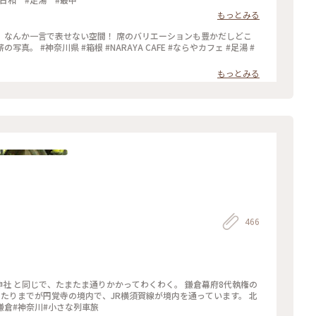
もっとみる
、なんか一言で表せない空間！ 席のバリエーションも豊かだしどこ
ならやカフェ #足湯 #
もっとみる
466
神社 と同じで、たまたま通りかかってわくわく。 鎌倉幕府8代執権の
あたりまでが円覚寺の境内で、JR横須賀線が境内を通っています。 北
じめての鎌倉#神奈川#小さな列車旅