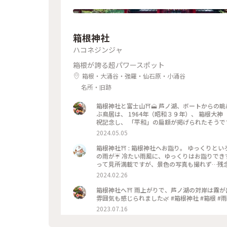
箱根神社
ハコネジンジャ
箱根が誇る超パワースポット
箱根・大涌谷・強羅・仙石原・小涌谷
名所・旧跡
箱根神社と富士山⛩️🗻 芦ノ湖、ボートからの
ぶ鳥居は、 1964年（昭和３９年）、 箱根大
祝記念し、 「平和」の扁額が掲げられたそうで
たそうで、 それ以来「平和の鳥居」と親しまれ
2024.05.05
で、 見た時はおおぉ〜✨と感動しました😊 #箱根
箱根神社⛩️ : 箱根神社へお詣り。 ゆっくり
の雨が☔️ 冷たい雨風に、ゆっくりはお詣りでき
って見所満載ですが、景色の写真も撮れず…残念
んとお詣りしに来たいです✨ 木々や苔の緑が綺麗
2024.02.26
たくさん待つかな？と思ったけれど、意外にも待
良い写真もないのですが、旅の思い出投稿でした😊 : 
箱根神社へ⛩ 雨上がりで、芦ノ湖の対岸は霧が
泉旅 #神社 #神社巡り #箱根 #芦ノ湖 #箱根神社 #九頭竜神
雰囲気も感じられました🌿 #箱根神社 #箱根 
#milkのミルキーな毎日
2023.07.16