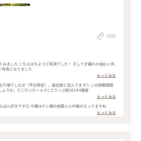
1555
い写真となりました
もっとみる
な穴場でしたが（平日限定）、最近割と混んでます💦 この時期報国
寺で蚊に刺されなかったのは初めてじゃないでしょうか。どこ行った〜🦟 #ことりっぷ旅2024 #鎌倉
もっとみる
竹の庭 「報国寺」 私は 新緑の頃の鎌倉がいちばん好きです😊 今朝はテレ朝の依田さん中継が入ってますね
もっとみる