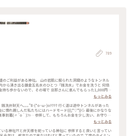
789
盛のご利益がある神社。 山の岩肌に掘られた洞窟のようなトンネル
内から湧き出る鎌倉五名水のひとつ「銭洗水」でお金を洗うと 何倍
持ち歩かないので、その場で 旦那さんに恵んでもらった1,000円札
もっとみる
水と呼ばれるように。 御祭神は水の神、市杵島姫命（いちきしまひ
宇賀福神社#はじめての鎌倉#全決の熱が冷めない#狛犬
れ親しんだ私たちにはハードモード(((;°▽°))💦 最後にかなりな
到着(〃´o｀)ﾌｩ… 参拝して、もちろんお金を少し洗い、お守り等
運良く、銭洗弁財天を出た時にタクシー🚕が止まったので、すかさず
もっとみる
た。 親切な運転手さんに生き方を教えてもらい、迷うことなく到着
迎えてくださいました🙇‍♀️ 後ろから見ると、背中が開いていらっし
っている神社⛩️と弁天様を祀っている神社に 参拝すると良いと言ってい
きましたが、まさかのここでも長い階段🤣🤣何とか登りきってお参りを
🆗 今年は、蛇年なので来なければと思っていたので 丁度のタイミン