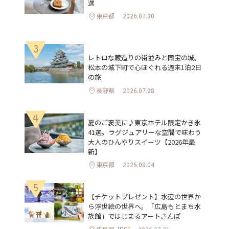
選
東京都
2026.07.30
3
レトロな蔵造りの街並みと国宝の城。
松本の城下町で心ほぐれる週末1泊2日
の旅
長野県
2026.07.28
4
夏のご褒美に♪東京ホテル限定かき氷
41選。ラグジュアリーな空間で味わう
大人のひんやりスイーツ【2026年最
新】
東京都
2026.08.04
5
【チケットプレゼント】水辺の世界か
ら浮世絵の世界へ。「広島もとまち水
族館」ではじまるアートさんぽ