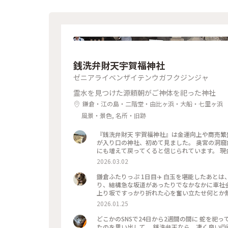
銭洗弁財天宇賀福神社
ゼニアライベンザイテンウガフクジンジャ
霊水を見つけた源頼朝がご神体を祀った神社
鎌倉・江の島・二階堂・由比ヶ浜・大船・七里ヶ浜
風景・景色, 名所・旧跡
『銭洗弁財天 宇賀福神社』は金運向上や商売繁
が入り口の神社、初めて見ました。 奥宮の洞窟
にも増えて戻ってくると信じられています。 現金
と100円玉を洗いました。 意味あるかな。 ✒︎ 源頼朝が夢のお告げで発見した洞窟の清水が由来。 北条時頼もこの神
2026.03.02
を敬い自ら銭を洗って祈り、いつしか銭洗いの
めのみこと）。 🐾 茶房 雲母の前の道をさらに10分ほど進んだ先にあります。 鎌倉駅西口から歩いて20分ほど。 #銭
鎌倉ふたりっぷ 1日目✈️ 白玉を堪能したあとは、銭洗弁財天へ｡｡｡"8-(*o･ω･)oﾃｸﾃｸ 行く道は途中トンネルがあった
洗弁財天#神奈川#鎌倉#日本遺産#銭洗弁財天
り、結構急な坂道があったりでなかなかに車社会に慣
上り坂ですっかり折れた心を奮い立たせ何とか無事
を頂いたあとは大仏様に会いに行きました😊 
2026.01.25
捕まえ無事乗車。 楽ちんで高徳院へ向かいまし
🙌 初めてお会いする鎌倉の大仏様は、どっしりと
どこかのSNSで24日から2週間の間に 蛇を祀
ゃる(*´艸`) ゆっくり見たあとは長谷寺へ行
たのを思い出して。 銭洗弁天なら、凄く良い🙆