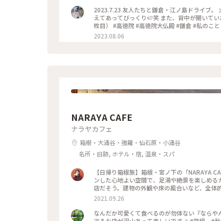
2023.7.23 友人たちと鎌倉・江ノ島ドライ
えてあってびっくり🍉笑 また、背中が開いて
枚目） #高徳院 #高徳院大仏殿 #鎌倉 #私のこ
2023.08.06
NARAYA CAFE
ナラヤカフェ
箱根・大涌谷・強羅・仙石原・小涌谷
名所・旧跡, ホテル・宿, 温泉・スパ
【日帰り箱根旅】箱根・宮ノ下の「NARAYA CAFE（ナラヤカフェ）」
ンした心地よい空間で、足湯や絶景を楽しめるカフェです。 こちら、築50年を超える古
店だそう。建物の外観や床の風合いなど、全体的に
たのは店内席の写真。どの窓からも箱根の山が一望できて最高…
2021.09.26
カフェ #ナラヤカフェ
なんだか可愛くて食べるのが勿体ない『ならやん
巡るお店が沢山あって楽しいです🎶 #箱根 #