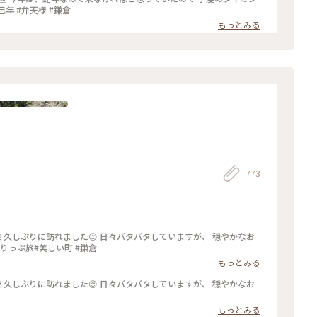
済ませ、お次は憧れの江ノ電に乗って次の目的地へ向います🚃💨 #開運旅 #鎌倉 #銭洗弁財天#鎌倉の大仏様#長谷寺
巳年 #弁天様 #鎌倉
もっとみる
773
なお
メラ旅#私のことりっぷ旅#美しい町 #鎌倉
もっとみる
もっとみる