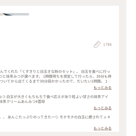
1786
頼んでくれた「くずきりと白玉きな粉のセット」。 白玉を食べに行っ
つと抹茶みつが選べます。 1時間待ちを想定して行ったら、30分も待
ついてから出てくるまで30分弱かかったので、だいたい1時間。 1時
もっとみる
みつ 白玉が大きくもちもちで食べ応えがあり程よい甘さの抹茶アイ
#抹茶クリームあんみつ#雲母
もっとみる
、、 あんこたっぷりのってきたー💦 モチモチの白玉に癒されて☺️ #
もっとみる