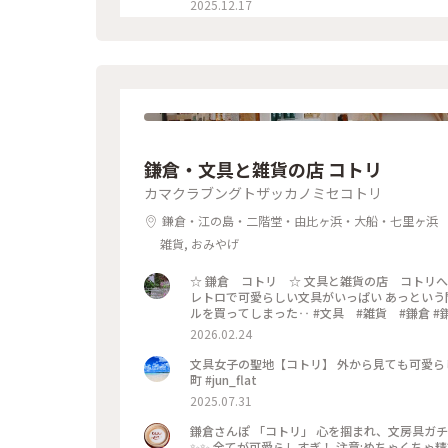
2025.12.17
鎌倉・文具と雑貨の店 コトリ
カマクラブングトザッカノミセコトリ
鎌倉・江の島・二階堂・由比ヶ浜・大船・七里ヶ浜
雑貨, おみやげ
☆ 鎌倉 コトリ ☆ 文具と雑貨の店 コトリへ。 友人が予めチェックしていたおくすり手帳！ 真似っこして私も♡
レトロで可愛らしい文具がいっぱい あっという間に時間が経ってしま
ルを買ってしまった‥ #文具 #雑貨 
2026.02.24
文具女子の聖地【コトリ】 外から見ても可愛らし
町 #jun_flat
2025.07.31
鎌倉さんぽ 「コトリ」 心を掴まれ、文房具ガチ
✨✨ 全てが可愛らしすぎ！ 注意:めちゃくちゃ精巧に