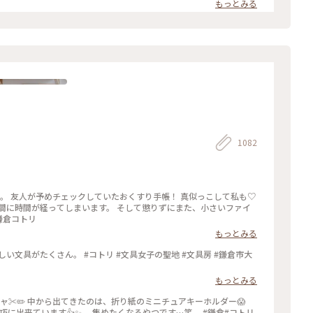
もっとみる
1082
います。 そして懲りずにまた、小さいファイ
#鎌倉 #鎌倉コトリ
もっとみる
い文具がたくさん。 #コトリ #文具女子の聖地 #文具房 #鎌倉市大
もっとみる
ャ✂️✏️ 中から出てきたのは、折り紙のミニチュアキーホルダー😱
出来ています👍✨ 集めたくなるやつです…笑。 #鎌倉#コトリ