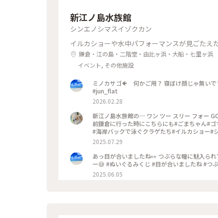
新江ノ島水族館
シンエノシマスイゾクカン
イルカショーや水中パフォーマンスが見ごたえ
鎌倉・江の島・二階堂・由比ヶ浜・大船・七里ヶ浜
イベント, その他施設
ミノカサゴ🐠 何かご用？ 寝ぼけ顔じゃ無いです
#jun_flat
2026.02.28
新江ノ島水族館の⋯ ワン ツー スリー フォー GO〰️🐬𓂃◌𓈒𓐍 #ゆるり夏時間 #神奈川#江ノ島#新江ノ島水族館#この
前鎌倉に行った時にこちらにも#ごまちゃん#ゴ
#海岸バックで泳ぐクラゲたち#イルカショー#シ
2025.07.29
あっ目が合いましたね👀 つぶらな瞳に魅入られ
ー😅 #ぬいぐるみくじ #目が合いましたね #つぶら
2025.06.05