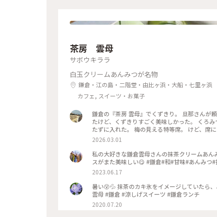
茶房 雲母
サボウキララ
白玉クリームあんみつが名物
鎌倉・江の島・二階堂・由比ヶ浜・大船・七里ヶ浜
カフェ, スイーツ・お菓子
鎌倉の『茶房 雲母』でくずきり。 旦那さんが
たけど、くずきりすごく美味しかった。 くろみ
たずに入れた。 梅の見える特等席。 けど、席に
間くらいなら、並んでも食べたいクオリティ。 #神奈川#鎌倉#茶房雲母#白玉#おもちずき#Ayuのおやつ#はじめての
2026.03.01
鎌倉
私の大好きな鎌倉雲母さんの抹茶クリームあん
スがまた美味しい😋 #鎌倉#和#甘味#あんみつ
2023.06.17
暑い😵💦 抹茶のカキ氷をイメージしていたら、
雲母 #鎌倉 #涼しげスイーツ #鎌倉ランチ
2020.07.20