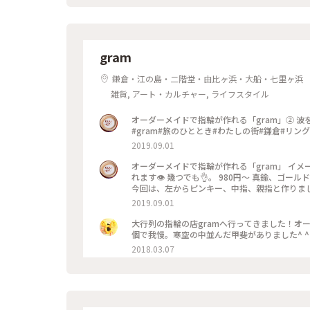
gram
鎌倉・江の島・二階堂・由比ヶ浜・大船・七里ヶ浜
雑貨, アート・カルチャー, ライフスタイル
オーダーメイドで指輪が作れる「gram」② 波をイメージした、ピンキー💍 このサイズだと、お値段は980円です！
#gram#旅のひととき#わたしの街#鎌倉#リング
2019.09.01
オーダーメイドで指輪が作れる「gram」 イメ
れます👁 幾つでも👌。 980円〜 真鍮、ゴ
今回は、左からピンキー、中指、親指と作りました😅 いつもは行列がすごいのに、この日、整理券な
入れました😱😱‼️(平日の夕方) 皆さん、カップルもいだけど、グループで来られ旅の思い出に作られたりしている方
2019.09.01
が多かったです😊 まさか、入れると思わなか
んだか愛着がわきますね… 次は、重ね付けられる
大行列の指輪の店gramへ行ってきました！オ
グ
個で我慢。寒空の中並んだ甲斐がありました^ ^ #
2018.03.07