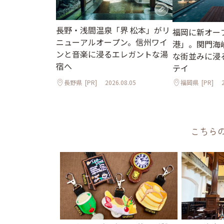
長野・浅間温泉「界 松本」がリ
福岡に新オープ
ニューアルオープン。信州ワイ
港」。関門海
ンと音楽に浸るエレガントな湯
な街並みに浸
宿へ
テイ
長野県
[PR]
2026.08.05
福岡県
[PR]
こちら