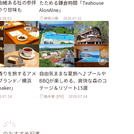
由緒ある社の参拝
たためる鎌倉時間「Teahouse
やり甘味も
AlonAlne」
6.08.02
神奈川県
2026.07.31
香りを旅するアメ
自由気ままな夏旅へ♪プールや
ブランド／横浜
BBQが楽しめる、爽快な森のコ
maker」
テージ＆リゾート15選
6.07.24
栃木県
[PR]
2026.07.24
のおすすめ記事