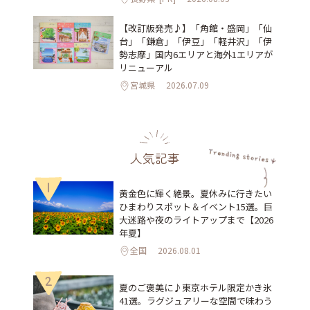
【改訂版発売♪】「角館・盛岡」「仙
台」「鎌倉」「伊豆」「軽井沢」「伊
勢志摩」国内6エリアと海外1エリアが
リニューアル
宮城県
2026.07.09
人気記事
1
黄金色に輝く絶景。夏休みに行きたい
ひまわりスポット＆イベント15選。巨
大迷路や夜のライトアップまで【2026
年夏】
全国
2026.08.01
2
夏のご褒美に♪東京ホテル限定かき氷
41選。ラグジュアリーな空間で味わう