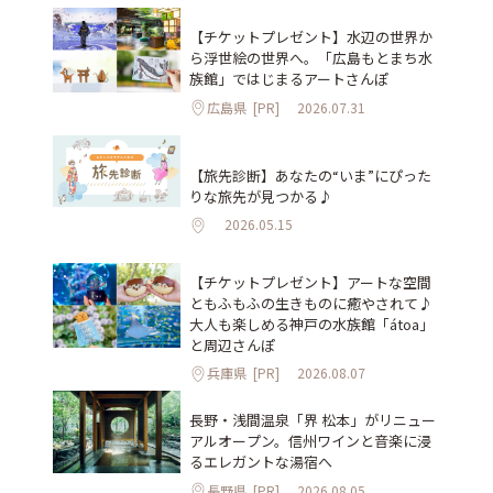
【チケットプレゼント】水辺の世界か
ら浮世絵の世界へ。「広島もとまち水
族館」ではじまるアートさんぽ
広島県
[PR]
2026.07.31
【旅先診断】あなたの“いま”にぴった
りな旅先が見つかる♪
2026.05.15
【チケットプレゼント】アートな空間
ともふもふの生きものに癒やされて♪
大人も楽しめる神戸の水族館「átoa」
と周辺さんぽ
兵庫県
[PR]
2026.08.07
長野・浅間温泉「界 松本」がリニュー
アルオープン。信州ワインと音楽に浸
るエレガントな湯宿へ
長野県
[PR]
2026.08.05