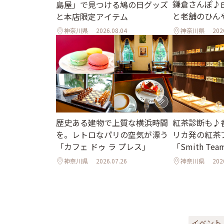
鎌倉さんぽ♪
島屋」で見つける鳩の日グッズ
と老舗のひん
と本店限定アイテム
神奈川県
2026.08.04
神奈川県
202
歴史ある建物で上質な横浜時間
紅茶診断も♪
を。レトロなパリの空気が漂う
リカ発の紅茶
「カフェ ドゥ ラ プレス」
「Smith Tea
神奈川県
2026.07.26
神奈川県
202
イベント