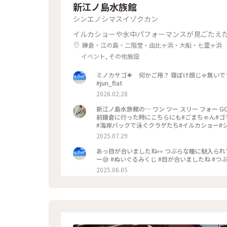
新江ノ島水族館
シンエノシマスイゾクカン
イルカショーや水中パフォーマンスが見ごたえ
鎌倉・江の島・二階堂・由比ヶ浜・大船・七里ヶ浜
イベント, その他施設
ミノカサゴ🐠 何かご用？ 寝ぼけ顔じゃ無いです
#jun_flat
2026.02.28
新江ノ島水族館の⋯ ワン ツー スリー フォー GO〰️🐬𓂃◌𓈒𓐍 #ゆるり夏時間 #神奈川#江ノ島#新江ノ島水族館#この
前鎌倉に行った時にこちらにも#ごまちゃん#ゴ
#海岸バックで泳ぐクラゲたち#イルカショー#シ
2025.07.29
あっ目が合いましたね👀 つぶらな瞳に魅入られ
ー😅 #ぬいぐるみくじ #目が合いましたね #つぶら
2025.06.05