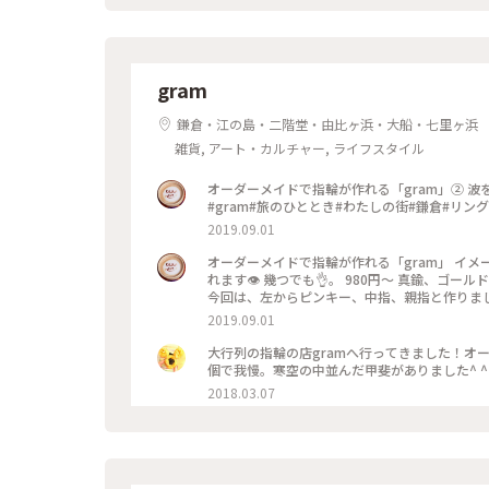
gram
鎌倉・江の島・二階堂・由比ヶ浜・大船・七里ヶ浜
雑貨, アート・カルチャー, ライフスタイル
オーダーメイドで指輪が作れる「gram」② 波をイメージした、ピンキー💍 このサイズだと、お値段は980円です！
#gram#旅のひととき#わたしの街#鎌倉#リング
2019.09.01
オーダーメイドで指輪が作れる「gram」 イメ
れます👁 幾つでも👌。 980円〜 真鍮、ゴ
今回は、左からピンキー、中指、親指と作りました😅 いつもは行列がすごいのに、この日、整理券な
入れました😱😱‼️(平日の夕方) 皆さん、カップルもいだけど、グループで来られ旅の思い出に作られたりしている方
2019.09.01
が多かったです😊 まさか、入れると思わなか
んだか愛着がわきますね… 次は、重ね付けられる
大行列の指輪の店gramへ行ってきました！オ
グ
個で我慢。寒空の中並んだ甲斐がありました^ ^ #
2018.03.07