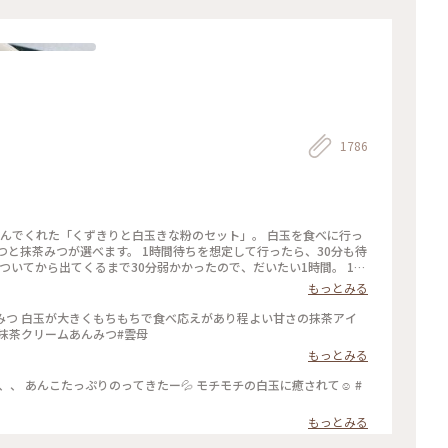
1786
頼んでくれた「くずきりと白玉きな粉のセット」。 白玉を食べに行っ
つと抹茶みつが選べます。 1時間待ちを想定して行ったら、30分も待
ついてから出てくるまで30分弱かかったので、だいたい1時間。 1時
もっとみる
みつ 白玉が大きくもちもちで食べ応えがあり程よい甘さの抹茶アイ
#抹茶クリームあんみつ#雲母
もっとみる
、、 あんこたっぷりのってきたー💦 モチモチの白玉に癒されて☺️ #
もっとみる