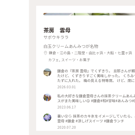
茶房 雲母
サボウキララ
白玉クリームあんみつが名物
鎌倉・江の島・二階堂・由比ヶ浜・大船・七里ヶ浜
カフェ, スイーツ・お菓子
鎌倉の『茶房 雲母』でくずきり。 旦那さんが
たけど、くずきりすごく美味しかった。 くろみ
たずに入れた。 梅の見える特等席。 けど、席に
間くらいなら、並んでも食べたいクオリティ。 #神奈川#鎌倉#茶房雲母#白玉#おもちずき#Ayuのおやつ#はじめての
2026.03.01
鎌倉
私の大好きな鎌倉雲母さんの抹茶クリームあん
スがまた美味しい😋 #鎌倉#和#甘味#あんみつ
2023.06.17
暑い😵💦 抹茶のカキ氷をイメージしていたら、
雲母 #鎌倉 #涼しげスイーツ #鎌倉ランチ
2020.07.20