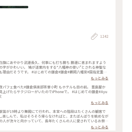
1242
白旗にあやかり武運長久、何事にも打ち勝ち 勝運に恵まれますよう
の字がかわいい。 鳩が道案内をする“八幡神の使い”とされる神聖な
鎌倉#鎌倉#鶴岡八幡宮#国指定重要
もっとみる
夜パフェ食べた#鎌倉俱楽部茶寮小町 もホテルも目の前。 豊島屋か
ジローがいたのでiPhoneで。 #はじめての鎌倉#Ayu
犬
もっとみる
んの人が次々と向かっていて、長年たくさんの人に愛されているお祭り
もっとみる
 #毎年立秋の前日から9日まで#ぼんぼり#献笛#渡瀬政造#庵野秀明と安野