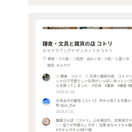
百葉子夫妻の作品は並んで展示#山崎杉夫
鎌倉・文具と雑貨の店 コトリ
カマクラブングトザッカノミセコトリ
鎌倉・江の島・二階堂・由比ヶ浜・大船・七里ヶ浜
雑貨, おみやげ
☆ 鎌倉 コトリ ☆ 文具と雑貨の店 コトリへ。 友人が予めチェックしていたおくすり手帳！ 真似っこして私も♡
レトロで可愛らしい文具がいっぱい あっという間に時間が経ってしま
ルを買ってしまった‥ #文具 #雑貨 
2026.02.24
文具女子の聖地【コトリ】 外から見ても可愛らし
町 #jun_flat
2025.07.31
鎌倉さんぽ 「コトリ」 心を掴まれ、文房具ガチ
✨✨ 全てが可愛らしすぎ！ 注意:めちゃくちゃ精巧に
#ガチャガチャ#折り紙