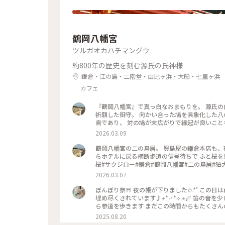
鶴岡八幡宮
ツルガオカハチマングウ
約800年の歴史を刻む源氏の氏神様
鎌倉・江の島・二階堂・由比ヶ浜・大船・七里ヶ浜
カフェ
『鶴岡八幡宮』で真っ白なおまもりを。 源氏の
祈願した御守。 向かい合った鳩を具象化した八
鳥であり、 対の鳩が末広がりで縁起が良いことも理由だそうです。 #はじめての
文化財#狛犬#旅の記念
2026.03.09
鶴岡八幡宮の二の鳥居。 豊島屋の鎌倉本店も、
らホテルに戻る横断歩道の信号待ちで ふと桜を見上げたらサク
桜#サクジロー#鎌倉#鶴岡八幡宮#二の鳥居#狛
2026.03.07
ぼんぼり祭⛩ 夜の帳が下りました✩.*˚ この日は献笛が19時より舞殿にて行われ、本宮への階段はたくさんの観客で
埋め尽くされています♪⋆*॰･*⟡.⋆🪈 笛の音を少し楽しんで、私はそろそろ帰らなければと、またぼんぼりを眺めなが
ら参道を歩きます まだこの時間からもたくさ
なんだなぁと感じました✨️ 来年もどんなぼんぼりがあるか気になっちゃうだろうな〰️ *˙︶˙*)ﾉ"ﾏﾀﾈｰ♡ #ゆるり夏時
2025.08.20
間 #神奈川 #鎌倉 #鶴岡八幡宮 #ぼんぼり祭