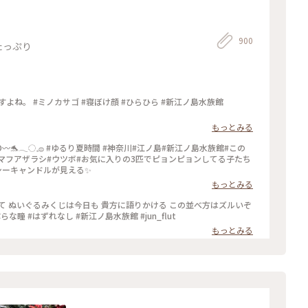
900
たっぷり
よね。 #ミノカサゴ #寝ぼけ顔 #ひらひら #新江ノ島水族館
もっとみる
マフアザラシ#ウツボ#お気に入りの3匹でピョンピョンしてる子たち
ーキャンドルが見える✨️
もっとみる
て ぬいぐるみくじは今日も 貴方に語りかける この並べ方はズルいぞ
な瞳 #はずれなし #新江ノ島水族館 #jun_flut
もっとみる