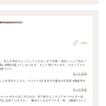
1082
います。 そして懲りずにまた、小さいファイ
#鎌倉 #鎌倉コトリ
もっとみる
い文具がたくさん。 #コトリ #文具女子の聖地 #文具房 #鎌倉市大
もっとみる
ャ✂️✏️ 中から出てきたのは、折り紙のミニチュアキーホルダー😱
出来ています👍✨ 集めたくなるやつです…笑。 #鎌倉#コトリ