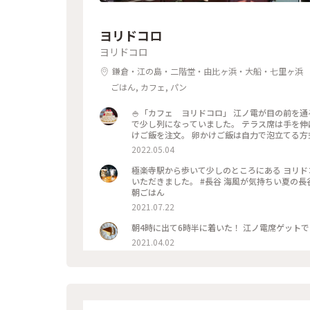
ヨリドコロ
ヨリドコロ
鎌倉・江の島・二階堂・由比ヶ浜・大船・七里ヶ浜
ごはん, カフェ, パン
🍚「カフェ ヨリドコロ」 江ノ電が目の前を通
で少し列になっていました。 テラス席は手を伸ば
けご飯を注文。 卵かけご飯は自力で泡立てる方
が通過するのでずっと アトラクション気分で楽しめました♪ #春風さんぽ #ヒ
2022.05.04
倉カフェ #江ノ電
極楽寺駅から歩いて少しのところにある ヨリド
いただきました。 #長谷 海風が気持ちい夏の長谷でのショートトリップにて🌊☀️ #鎌倉#長谷#極楽寺#ヨリドコロ#
朝ごはん
2021.07.22
朝4時に出て6時半に着いた！ 江ノ電席ゲット
2021.04.02