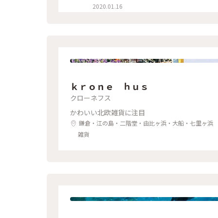
2020.01.16
ｋｒｏｎｅ ｈｕｓ
クローネフス
かわいい北欧雑貨に注目
鎌倉・江の島・二階堂・由比ヶ浜・大船・七里ヶ浜
雑貨