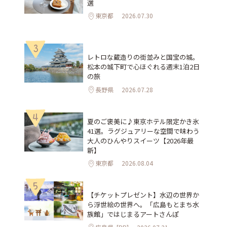
選
東京都
2026.07.30
3
レトロな蔵造りの街並みと国宝の城。
松本の城下町で心ほぐれる週末1泊2日
の旅
長野県
2026.07.28
4
夏のご褒美に♪東京ホテル限定かき氷
41選。ラグジュアリーな空間で味わう
大人のひんやりスイーツ【2026年最
新】
東京都
2026.08.04
5
【チケットプレゼント】水辺の世界か
ら浮世絵の世界へ。「広島もとまち水
族館」ではじまるアートさんぽ