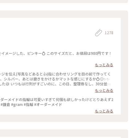
1278
もっとみる
ージを伝え(写真などあると👍)指に合わせリングを目の前で作ってく
ールド、シルバー、あとは磨きをかけるかマットな感じにするか💍😊✨✨
し、30分並び
もっとみる
ったので、待ち時間に情報収集し勢いで作ったリング。それでも、な
のを作ろうかなぁ… #gram#旅のひととき#わたしの街#鎌倉#リン
ーダーメイドの指輪は可愛いすぎて何個も欲しかったけどとりあえず2
鎌倉 #gram #指輪 #オーダーメイド
もっとみる