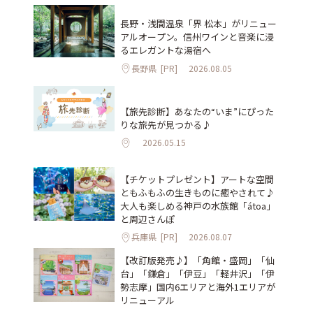
長野・浅間温泉「界 松本」がリニュー
アルオープン。信州ワインと音楽に浸
るエレガントな湯宿へ
長野県
[PR]
2026.08.05
【旅先診断】あなたの“いま”にぴった
りな旅先が見つかる♪
2026.05.15
【チケットプレゼント】アートな空間
ともふもふの生きものに癒やされて♪
大人も楽しめる神戸の水族館「átoa」
と周辺さんぽ
兵庫県
[PR]
2026.08.07
【改訂版発売♪】「角館・盛岡」「仙
台」「鎌倉」「伊豆」「軽井沢」「伊
勢志摩」国内6エリアと海外1エリアが
リニューアル