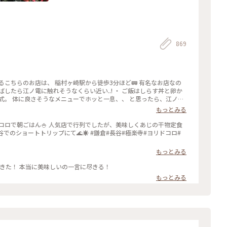
869
るこちらのお店は、 稲村ヶ崎駅から徒歩3分ほど🚃 有名なお店なの
したら江ノ電に触れそうなくらい近い..! ・ ご飯はしらす丼と卵か
式。 体に良さそうなメニューでホッと一息、、 と思ったら、江ノ電
ーリング旅 #Myことりっぷ #鎌倉 #鎌
もっとみる
コロで朝ごはん🍚 人気店で行列でしたが、美味しくあじの干物定食
もっとみる
できた！ 本当に美味しいの一言に尽きる！
もっとみる