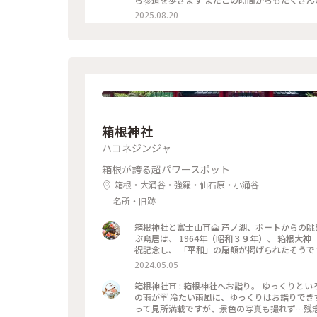
なんだなぁと感じました✨️ 来年もどんなぼんぼりがあるか気になっちゃうだろうな〰️ *˙︶˙*)ﾉ"ﾏﾀﾈｰ♡ #ゆるり夏時
2025.08.20
間 #神奈川 #鎌倉 #鶴岡八幡宮 #ぼんぼり祭
百葉子夫妻の作品は並んで展示#山崎杉夫
箱根神社
ハコネジンジャ
箱根が誇る超パワースポット
箱根・大涌谷・強羅・仙石原・小涌谷
名所・旧跡
箱根神社と富士山⛩️🗻 芦ノ湖、ボートからの
ぶ鳥居は、 1964年（昭和３９年）、 箱根大
祝記念し、 「平和」の扁額が掲げられたそうで
たそうで、 それ以来「平和の鳥居」と親しまれ
2024.05.05
で、 見た時はおおぉ〜✨と感動しました😊 #箱根
箱根神社⛩️ : 箱根神社へお詣り。 ゆっくり
の雨が☔️ 冷たい雨風に、ゆっくりはお詣りでき
って見所満載ですが、景色の写真も撮れず…残念