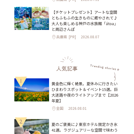
【チケットプレゼント】アートな空間
ともふもふの生きものに癒やされて♪
大人も楽しめる神戸の水族館「átoa」
と周辺さんぽ
兵庫県
[PR]
2026.08.07
人気記事
1
黄金色に輝く絶景。夏休みに行きたい
ひまわりスポット＆イベント15選。巨
大迷路や夜のライトアップまで【2026
年夏】
全国
2026.08.01
2
夏のご褒美に♪東京ホテル限定かき氷
41選。ラグジュアリーな空間で味わう