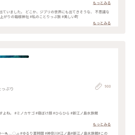
で癒されました🌿 : 平日なのにたくさんの人がいました。 御朱印も
もっとみる
っている人はいなくて、すぐにいただくことができました。 : 特に
:2024.2.19 Mon. : #私のことりっぷ旅 #冬の旅 #箱根日帰り温
出ていました。 どこか、ジブリの世界にも出てきそうな、 不思議な
社新宮 #みどりに癒される #また参拝したい #神奈川
#雨上がりの箱根神社 #私のことりっぷ旅 #美しい町
もっとみる
900
たっぷり
よね。 #ミノカサゴ #寝ぼけ顔 #ひらひら #新江ノ島水族館
もっとみる