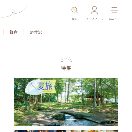
探す
プロフィール
メニュー
鎌倉
軽井沢
特集
色
名所・旧跡
温泉・スパ
その他施設
ごは