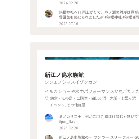
んとお詣りしに来たいです✨ 木々や苔の緑が綺麗
2024.02.26
たくさん待つかな？と思ったけれど、意外にも待
良い写真もないのですが、旅の思い出投稿でした😊 : 
箱根神社へ⛩ 雨上がりで、芦ノ湖の対岸は霧が
泉旅 #神社 #神社巡り #箱根 #芦ノ湖 #箱根神社 #九頭竜神
雰囲気も感じられました🌿 #箱根神社 #箱根 
#milkのミルキーな毎日
2023.07.16
新江ノ島水族館
シンエノシマスイゾクカン
イルカショーや水中パフォーマンスが見ごたえ
鎌倉・江の島・二階堂・由比ヶ浜・大船・七里ヶ浜
イベント, その他施設
ミノカサゴ🐠 何かご用？ 寝ぼけ顔じゃ無いです
#jun_flat
2026.02.28
新江ノ島水族館の⋯ ワン ツー スリー フォー GO〰️🐬𓂃◌𓈒𓐍 #ゆるり夏時間 #神奈川#江ノ島#新江ノ島水族館#この