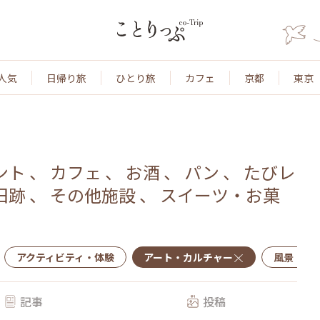
人気
日帰り旅
ひとり旅
カフェ
京都
東京
ント
、
カフェ
、
お酒
、
パン
、
たびレ
旧跡
、
その他施設
、
スイーツ・お菓
アクティビティ・体験
アート・カルチャー
風景・景
記事
投稿