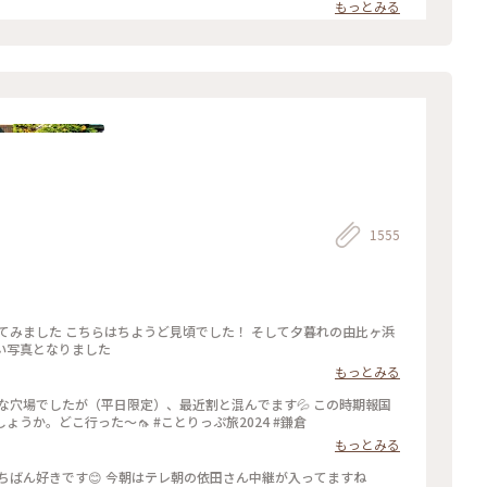
もっとみる
1555
い写真となりました
もっとみる
な穴場でしたが（平日限定）、最近割と混んでます💦 この時期報国
寺で蚊に刺されなかったのは初めてじゃないでしょうか。どこ行った〜🦟 #ことりっぷ旅2024 #鎌倉
もっとみる
竹の庭 「報国寺」 私は 新緑の頃の鎌倉がいちばん好きです😊 今朝はテレ朝の依田さん中継が入ってますね