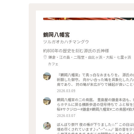
鶴岡八幡宮
ツルガオカハチマングウ
約800年の歴史を刻む源氏の氏神様
鎌倉・江の島・二階堂・由比ヶ浜・大船・七里ヶ浜
カフェ
『鶴岡八幡宮』で真っ白なおまもりを。 源氏の
祈願した御守。 向かい合った鳩を具象化した八
鳥であり、 対の鳩が末広がりで縁起が良いことも理由だそうです。 #はじめての
文化財#狛犬#旅の記念
2026.03.09
鶴岡八幡宮の二の鳥居。 豊島屋の鎌倉本店も、
らホテルに戻る横断歩道の信号待ちで ふと桜を見上げたらサク
桜#サクジロー#鎌倉#鶴岡八幡宮#二の鳥居#狛
2026.03.07
ぼんぼり祭⛩ 夜の帳が下りました✩.*˚ この日は献笛が19時より舞殿にて行われ、本宮への階段はたくさんの観客で
埋め尽くされています♪⋆*॰･*⟡.⋆🪈 笛の音を少し楽しんで、私はそろそろ帰らなければと、またぼんぼりを眺めなが
ら参道を歩きます まだこの時間からもたくさ