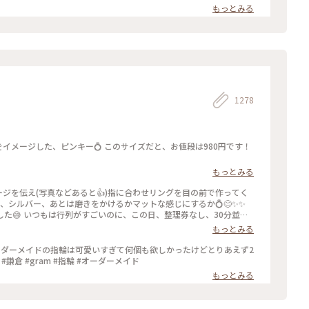
もっとみる
1278
もっとみる
ージを伝え(写真などあると👍)指に合わせリングを目の前で作ってく
ールド、シルバー、あとは磨きをかけるかマットな感じにするか💍😊✨✨
し、30分並び
もっとみる
ったので、待ち時間に情報収集し勢いで作ったリング。それでも、な
のを作ろうかなぁ… #gram#旅のひととき#わたしの街#鎌倉#リン
ーダーメイドの指輪は可愛いすぎて何個も欲しかったけどとりあえず2
鎌倉 #gram #指輪 #オーダーメイド
もっとみる