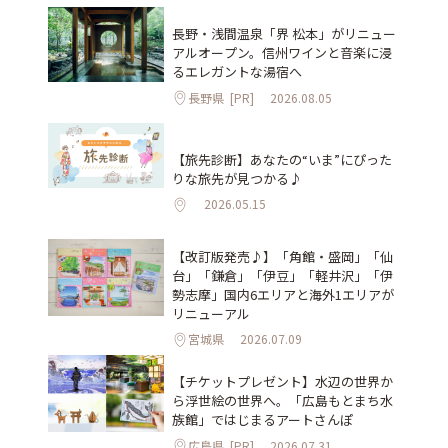
長野・浅間温泉「界 松本」がリニュー
アルオープン。信州ワインと音楽に浸
るエレガントな湯宿へ
長野県
[PR]
2026.08.05
【旅先診断】あなたの“いま”にぴった
りな旅先が見つかる♪
2026.05.15
【改訂版発売♪】「角館・盛岡」「仙
台」「鎌倉」「伊豆」「軽井沢」「伊
勢志摩」国内6エリアと海外1エリアが
リニューアル
宮城県
2026.07.09
【チケットプレゼント】水辺の世界か
ら浮世絵の世界へ。「広島もとまち水
族館」ではじまるアートさんぽ
広島県
[PR]
2026.07.31