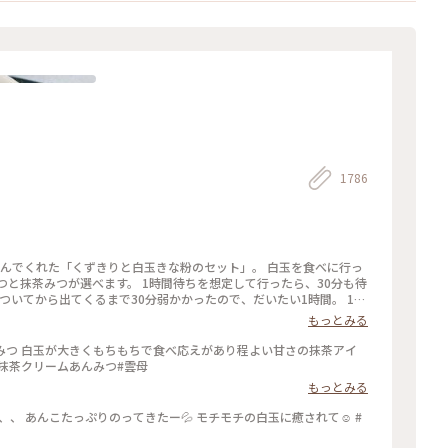
1786
頼んでくれた「くずきりと白玉きな粉のセット」。 白玉を食べに行っ
つと抹茶みつが選べます。 1時間待ちを想定して行ったら、30分も待
ついてから出てくるまで30分弱かかったので、だいたい1時間。 1時
もっとみる
みつ 白玉が大きくもちもちで食べ応えがあり程よい甘さの抹茶アイ
#抹茶クリームあんみつ#雲母
もっとみる
、、 あんこたっぷりのってきたー💦 モチモチの白玉に癒されて☺️ #