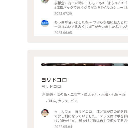
前鎌倉に行った時にこちらにも#ごまちゃん#ゴ
#海岸バックで泳ぐクラゲたち#イルカショー#シ
2025.07.29
あっ目が合いましたね👀 つぶらな瞳に魅入られ
ー😅 #ぬいぐるみくじ #目が合いましたね #つぶら
2025.06.05
ヨリドコロ
ヨリドコロ
鎌倉・江の島・二階堂・由比ヶ浜・大船・七里ヶ浜
ごはん, カフェ, パン
🍚「カフェ ヨリドコロ」 江ノ電が目の前を通
で少し列になっていました。 テラス席は手を伸ば
けご飯を注文。 卵かけご飯は自力で泡立てる方
が通過するのでずっと アトラクション気分で楽しめました♪ #春風さんぽ #ヒ
2022.05.04