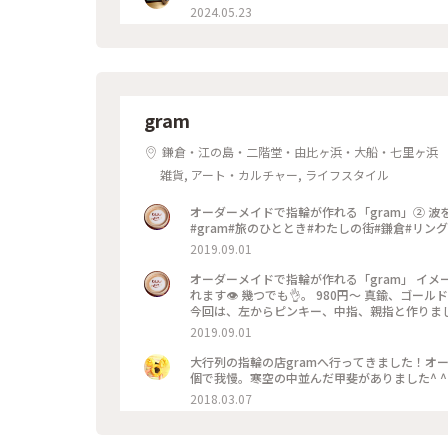
2024.05.23
gram
鎌倉・江の島・二階堂・由比ヶ浜・大船・七里ヶ浜
雑貨, アート・カルチャー, ライフスタイル
オーダーメイドで指輪が作れる「gram」② 波をイメージした、ピンキー💍 このサイズだと、お値段は980円です！
#gram#旅のひととき#わたしの街#鎌倉#リング
2019.09.01
オーダーメイドで指輪が作れる「gram」 イメ
れます👁 幾つでも👌。 980円〜 真鍮、ゴ
今回は、左からピンキー、中指、親指と作りました😅 いつもは行列がすごいのに、この日、整理券な
入れました😱😱‼️(平日の夕方) 皆さん、カップルもいだけど、グループで来られ旅の思い出に作られたりしている方
2019.09.01
が多かったです😊 まさか、入れると思わなか
んだか愛着がわきますね… 次は、重ね付けられる
大行列の指輪の店gramへ行ってきました！オ
グ
個で我慢。寒空の中並んだ甲斐がありました^ ^ #
2018.03.07