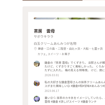
茶房 雲母
サボウキララ
白玉クリームあんみつが名物
鎌倉・江の島・二階堂・由比ヶ浜・大船・七里ヶ浜
カフェ, スイーツ・お菓子
鎌倉の『茶房 雲母』でくずきり。 旦那さんが
たけど、くずきりすごく美味しかった。 くろみ
たずに入れた。 梅の見える特等席。 けど、席に
間くらいなら、並んでも食べたいクオリティ。 #神奈川#鎌倉#茶房雲母#白玉#おもちずき#Ayuのおやつ#はじめての
2026.03.01
鎌倉
私の大好きな鎌倉雲母さんの抹茶クリームあん
スがまた美味しい😋 #鎌倉#和#甘味#あんみつ
2023.06.17
暑い😵💦 抹茶のカキ氷をイメージしていたら、
雲母 #鎌倉 #涼しげスイーツ #鎌倉ランチ