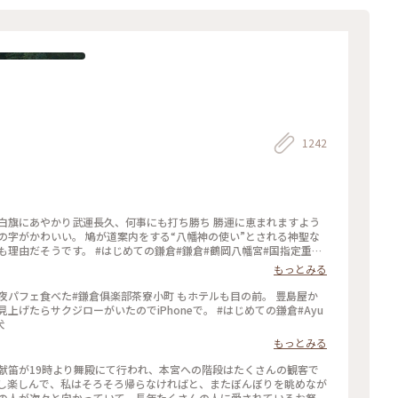
1242
白旗にあやかり武運長久、何事にも打ち勝ち 勝運に恵まれますよう
の字がかわいい。 鳩が道案内をする“八幡神の使い”とされる神聖な
鎌倉#鎌倉#鶴岡八幡宮#国指定重要
もっとみる
夜パフェ食べた#鎌倉俱楽部茶寮小町 もホテルも目の前。 豊島屋か
ジローがいたのでiPhoneで。 #はじめての鎌倉#Ayu
犬
もっとみる
んの人が次々と向かっていて、長年たくさんの人に愛されているお祭り