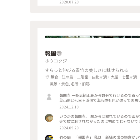
2020.07.20
報国寺
ホウコクジ
すらっと伸びる青竹の美しさに魅せられる
鎌倉・江の島・二階堂・由比ヶ浜・大船・七里ヶ浜
風景・景色, 名所・旧跡
報国寺 一条恵観山荘から数分で行けるので寄ってみました こちらはちようど見頃でした！ そして夕暮れの由比ヶ浜
葉山側と七里ヶ浜側で海も空も色が違って面白
2024.12.10
いつかの報国寺。 駅からは離れているので密か
2024.09.20