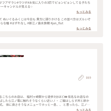
マフアザラシ#ウツボ#お気に入りの3匹でピョンピョンしてる子たち
ーキャンドルが見える✨️
もっとみる
て ぬいぐるみくじは今日も 貴方に語りかける この並べ方はズルいぞ
な瞳 #はずれなし #新江ノ島水族館 #jun_flut
もっとみる
869
るこちらのお店は、 稲村ヶ崎駅から徒歩3分ほど🚃 有名なお店なの
したら江ノ電に触れそうなくらい近い..! ・ ご飯はしらす丼と卵か
式。 体に良さそうなメニューでホッと一息、、 と思ったら、江ノ電
ーリング旅 #Myことりっぷ #鎌倉 #鎌
もっとみる