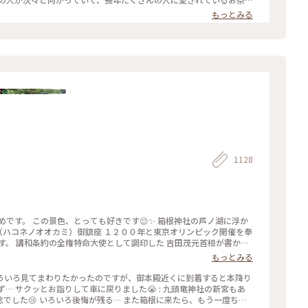
もっとみる
 #毎年立秋の前日から9日まで#ぼんぼり#献笛#渡瀬政造#庵野秀明と安野
1128
眺めです。 この景色、とっても好きです😌✨ 箱根神社の芦ノ湖に浮か
神（ハコネノオオカミ）御鎮座 １２００年と東京オリンピック開催を奉
す。 講和条約の全権特命大使として調印した 吉田茂元首相が書かれ
ています。 この「平和」の文字は、 芦ノ湖側からしか見られないの
もっとみる
神社 #芦ノ湖 #平和の鳥居 #GW #春色さがし
といろいろ見てまわりたかったのですが、御本殿近くに到着すると本降り
ず… サクッとお詣りして車に戻りました😭 : 九頭竜神社の新宮もあ
でした😢 いろいろ後悔が残る… また箱根に来たら、もう一度ちゃ