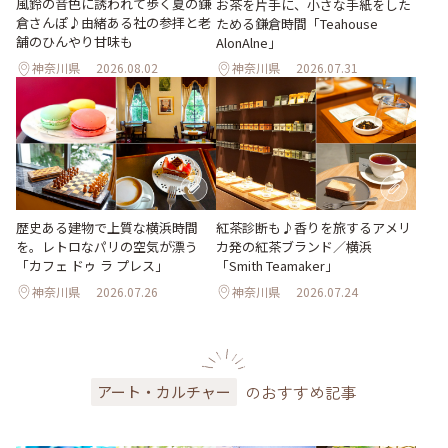
風鈴の音色に誘われて歩く夏の鎌
お茶を片手に、小さな手紙をした
倉さんぽ♪由緒ある社の参拝と老
ためる鎌倉時間「Teahouse
舗のひんやり甘味も
AlonAlne」
神奈川県
2026.08.02
神奈川県
2026.07.31
歴史ある建物で上質な横浜時間
紅茶診断も♪香りを旅するアメリ
を。レトロなパリの空気が漂う
カ発の紅茶ブランド／横浜
「カフェ ドゥ ラ プレス」
「Smith Teamaker」
神奈川県
2026.07.26
神奈川県
2026.07.24
のおすすめ記事
アート・カルチャー