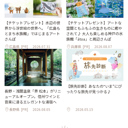
【チケットプレゼント】水辺の世
【チケットプレゼント】アートな
界から浮世絵の世界へ。「広島も
空間ともふもふの生きものに癒や
とまち水族館」ではじまるアート
されて♪ 大人も楽しめる神戸の水
さんぽ
族館「átoa」と周辺さんぽ
広島県
[PR]
2026.07.31
兵庫県
[PR]
2026.08.07
【旅先診断】あなたの“いま”にぴ
長野・浅間温泉「界 松本」がリニ
ったりな旅先が見つかる♪
ューアルオープン。信州ワインと
音楽に浸るエレガントな湯宿へ
長野県
[PR]
2026.08.05
2026.05.15