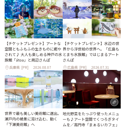
【チケットプレゼント】アートな
【チケットプレゼント】水辺の世
空間ともふもふの生きものに癒や
界から浮世絵の世界へ。「広島も
されて♪ 大人も楽しめる神戸の水
とまち水族館」ではじまるアート
族館「átoa」と周辺さんぽ
さんぽ
兵庫県
[PR]
2026.08.07
広島県
[PR]
2026.07.31
世界で最も美しい美術館に選出。
地元野菜をたっぷり使ったメニュ
瀬戸内の絶景に溶け込む、動く
ーも♪アート空間でくつろぎタイ
「下瀬美術館」へ
ムを／高円寺「まぁるいカフェ」