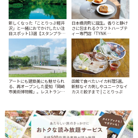
新しくなった「ことりっぷ軽井
日本橋兜町に誕生。香りと静け
沢」と一緒におでかけしたい注
さに包まれるクラフトハーブテ
目スポット13選【スタンプラリ
ィー専門店「TYNK
ー開催中】 | ことりっぷ
Kabutocho」 | ことりっぷ
アートにも建築美にも魅せられ
函館で食べたいイカ料理5選。
る、再オープンした愛知「岡崎
新鮮なイカ刺しやユニークなイ
市美術博物館」。レストランや
カスミ餃子まで | ことりっぷ
ショップも充実 | ことりっぷ