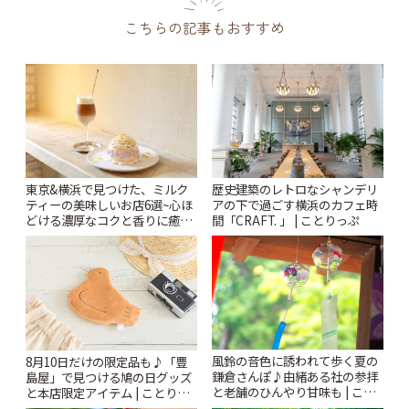
こちらの記事もおすすめ
東京&横浜で見つけた、ミルク
歴史建築のレトロなシャンデリ
ティーの美味しいお店6選~心ほ
アの下で過ごす横浜のカフェ時
どける濃厚なコクと香りに癒や
間「CRAFT. 」 | ことりっぷ
されるティータイム~ | ことりっ
ぷ
風鈴の音色に誘われて歩く夏の
8月10日だけの限定品も♪「豊
鎌倉さんぽ♪由緒ある社の参拝
島屋」で見つける鳩の日グッズ
と老舗のひんやり甘味も | こと
と本店限定アイテム | ことりっ
りっぷ
ぷ