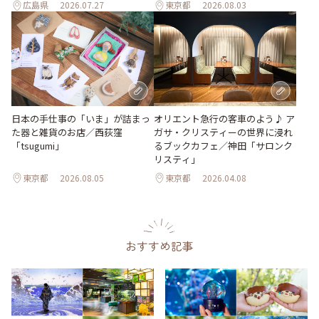
広島県
2026.07.27
東京都
2026.08.03
日本の手仕事の「いま」が詰まっ
オリエント急行の客車のよう♪ ア
た器と雑貨のお店／西荻窪
ガサ・クリスティーの世界に浸れ
「tsugumi」
るブックカフェ／神田「サロンク
リスティ」
東京都
2026.08.05
東京都
2026.04.08
おすすめ記事