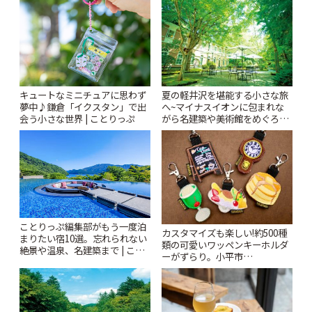
キュートなミニチュアに思わず
夏の軽井沢を堪能する小さな旅
夢中♪鎌倉「イクスタン」で出
へ~マイナスイオンに包まれな
会う小さな世界 | ことりっぷ
がら名建築や美術館をめぐろう
~ | ことりっぷ
ことりっぷ編集部がもう一度泊
カスタマイズも楽しい!約500種
まりたい宿10選。忘れられない
類の可愛いワッペンキーホルダ
絶景や温泉、名建築まで | こと
ーがずらり。小平市
りっぷ
「Kimamaya T&K」 | ことりっ
ぷ