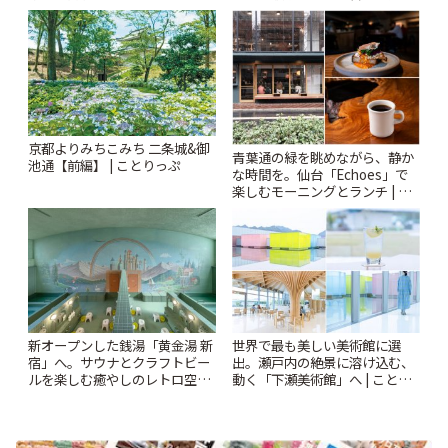
Kabutocho」 | ことりっぷ
されるティータイム~ | ことりっ
ぷ
京都よりみちこみち 二条城&御
青葉通の緑を眺めながら、静か
池通【前編】 | ことりっぷ
な時間を。仙台「Echoes」で
楽しむモーニングとランチ | こ
とりっぷ
世界で最も美しい美術館に選
新オープンした銭湯「黄金湯 新
出。瀬戸内の絶景に溶け込む、
宿」へ。サウナとクラフトビー
動く「下瀬美術館」へ | ことり
ルを楽しむ癒やしのレトロ空間
っぷ
| ことりっぷ