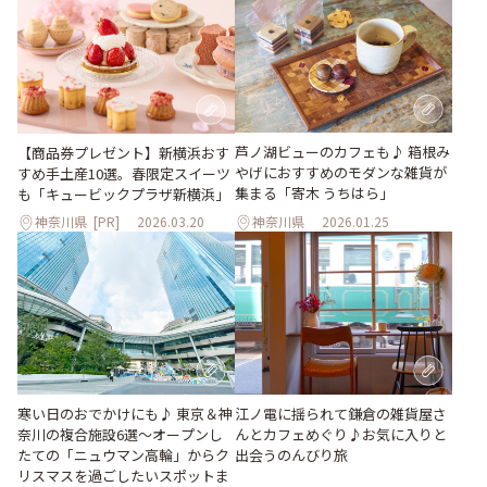
芦ノ湖ビューのカフェも♪ 箱根み
【商品券プレゼント】新横浜おす
やげにおすすめのモダンな雑貨が
すめ手土産10選。春限定スイーツ
集まる「寄木 うちはら」
も「キュービックプラザ新横浜」
神奈川県
[PR]
2026.03.20
神奈川県
2026.01.25
寒い日のおでかけにも♪ 東京＆神
江ノ電に揺られて鎌倉の雑貨屋さ
奈川の複合施設6選～オープンし
んとカフェめぐり♪お気に入りと
たての「ニュウマン高輪」からク
出会うのんびり旅
リスマスを過ごしたいスポットま