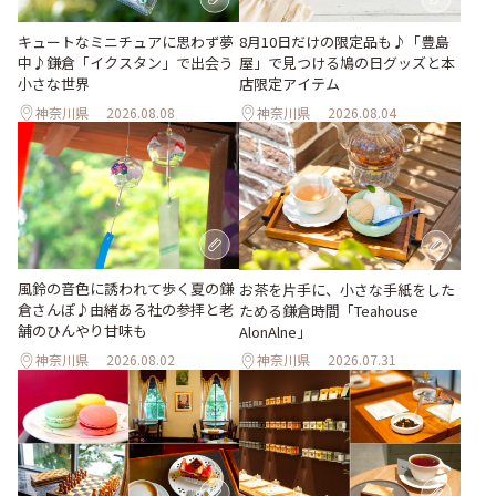
キュートなミニチュアに思わず夢
8月10日だけの限定品も♪「豊島
中♪鎌倉「イクスタン」で出会う
屋」で見つける鳩の日グッズと本
小さな世界
店限定アイテム
神奈川県
2026.08.08
神奈川県
2026.08.04
風鈴の音色に誘われて歩く夏の鎌
お茶を片手に、小さな手紙をした
倉さんぽ♪由緒ある社の参拝と老
ためる鎌倉時間「Teahouse
舗のひんやり甘味も
AlonAlne」
神奈川県
2026.08.02
神奈川県
2026.07.31