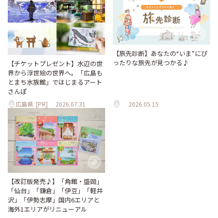
【旅先診断】あなたの“いま”にぴ
ったりな旅先が見つかる♪
【チケットプレゼント】水辺の世
界から浮世絵の世界へ。「広島も
とまち水族館」ではじまるアート
さんぽ
広島県
[PR]
2026.07.31
2026.05.15
【改訂版発売♪】「角館・盛岡」
「仙台」「鎌倉」「伊豆」「軽井
沢」「伊勢志摩」国内6エリアと
海外1エリアがリニューアル