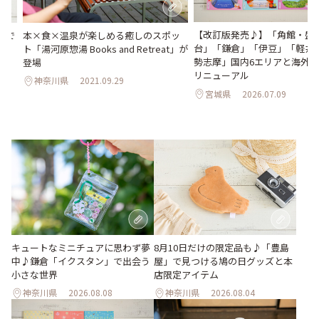
【改訂版発売♪】「角館・盛
本×食×温泉が楽しめる癒しのスポッ
」で
台」「鎌倉」「伊豆」「軽井
ト「湯河原惣湯 Books and Retreat」が
イ
勢志摩」国内6エリアと海外1
登場
リニューアル
神奈川県
2021.09.29
宮城県
2026.07.09
キュートなミニチュアに思わず夢
8月10日だけの限定品も♪「豊島
中♪鎌倉「イクスタン」で出会う
屋」で見つける鳩の日グッズと本
小さな世界
店限定アイテム
神奈川県
2026.08.08
神奈川県
2026.08.04