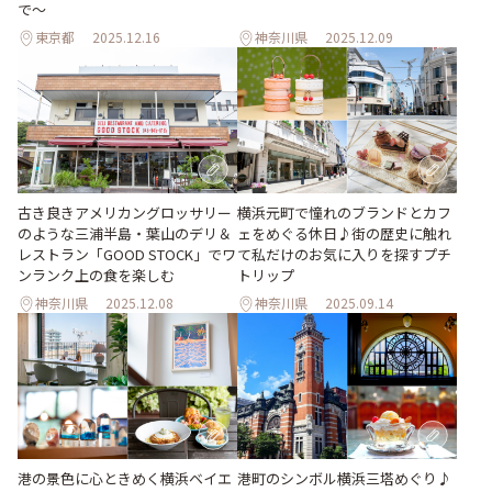
で～
東京都
2025.12.16
神奈川県
2025.12.09
古き良きアメリカングロッサリー
横浜元町で憧れのブランドとカフ
のような三浦半島・葉山のデリ＆
ェをめぐる休日♪街の歴史に触れ
レストラン「GOOD STOCK」でワ
て私だけのお気に入りを探すプチ
ンランク上の食を楽しむ
トリップ
神奈川県
2025.12.08
神奈川県
2025.09.14
港の景色に心ときめく横浜ベイエ
港町のシンボル横浜三塔めぐり♪