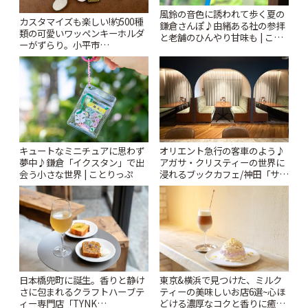
風鈴の音色に誘われて歩く夏の
カスタマイズも楽しい!約500種
鎌倉さんぽ♪由緒ある社の参拝
類の可愛いワッペンキーホルダ
と老舗のひんやり甘味も | こと
ーがずらり。小平市
りっぷ
「Kimamaya T&K」 | ことりっ
ぷ
キュートなミニチュアに思わず
オリエント急行の客車のよう♪
夢中♪鎌倉「イクスタン」で出
アガサ・クリスティーの世界に
会う小さな世界 | ことりっぷ
浸れるブックカフェ/神田「サロ
ンクリスティ」 | ことりっぷ
日本橋兜町に誕生。香りと静け
東京&横浜で見つけた、ミルク
さに包まれるクラフトハーブテ
ティーの美味しいお店6選~心ほ
ィー専門店「TYNK
どける濃厚なコクと香りに癒や