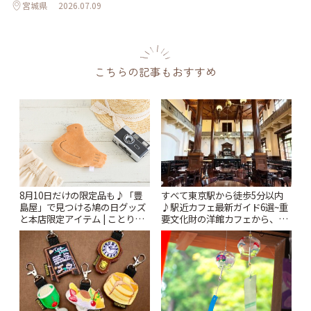
宮城県
2026.07.09
こちらの記事もおすすめ
すべて東京駅から徒歩5分以内
8月10日だけの限定品も♪「豊
♪駅近カフェ最新ガイド6選~重
島屋」で見つける鳩の日グッズ
要文化財の洋館カフェから、改
と本店限定アイテム | ことりっ
札すぐのレトロ喫茶まで~ | こと
ぷ
りっぷ