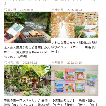
♪
愛知県
2026.08.03
東京都
2026.08.03
レトロな蔵のまち・川越にある縁
結びのパワースポット「川越氷川
本×食×温泉が楽しめる癒しのス
神社」
ポット「湯河原惣湯 Books and
Retreat」が登場
神奈川県
2021.09.29
埼玉県
2022.08.15
【改訂版発売♪】「角館・盛岡」
中世のヨーロッパみたい♪ 静岡・
「仙台」「鎌倉」「伊豆」「軽井
浜松「ぬくもりの森」で絵本の世