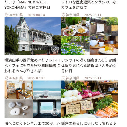
リア♪「MARINE & WALK
レトロな歴史建築とクラシカルな
YOKOHAMA」で過ごす休日
カフェを訪ねて
神奈川県
2025.08.14
神奈川県
2025.08.11
横浜山手の西洋館めぐり♪レトロ
アジサイの咲く鎌倉さんぽ。調香
なカフェにも立ち寄り異国情緒に
体験や気になる雑貨屋さんをめぐ
触れるのんびりさんぽ
る休日
神奈川県
2025.07.07
神奈川県
2025.06.11
海へと続くトンネルまで30秒。心
鎌倉の暮らしに少しだけ触れる♪