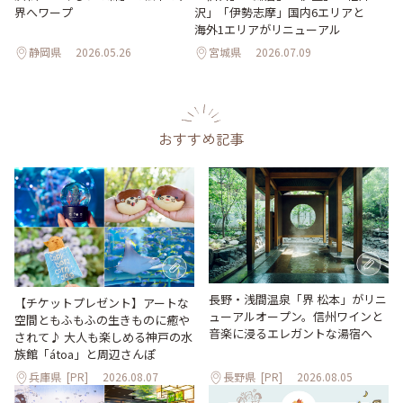
沢」「伊勢志摩」国内6エリアと
界へワープ
海外1エリアがリニューアル
静岡県
2026.05.26
宮城県
2026.07.09
おすすめ記事
長野・浅間温泉「界 松本」がリニ
【チケットプレゼント】アートな
ューアルオープン。信州ワインと
空間ともふもふの生きものに癒や
音楽に浸るエレガントな湯宿へ
されて♪ 大人も楽しめる神戸の水
族館「átoa」と周辺さんぽ
兵庫県
[PR]
2026.08.07
長野県
[PR]
2026.08.05