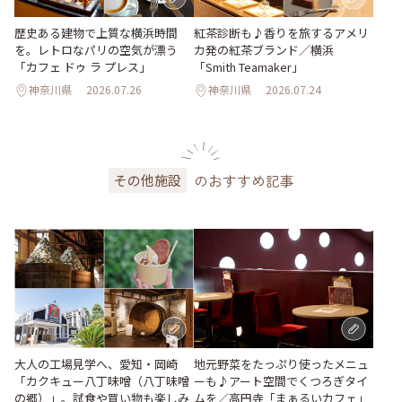
歴史ある建物で上質な横浜時間
紅茶診断も♪香りを旅するアメリ
を。レトロなパリの空気が漂う
カ発の紅茶ブランド／横浜
「カフェ ドゥ ラ プレス」
「Smith Teamaker」
神奈川県
2026.07.26
神奈川県
2026.07.24
のおすすめ記事
その他施設
地元野菜をたっぷり使ったメニュ
大人の工場見学へ、愛知・岡崎
ーも♪アート空間でくつろぎタイ
「カクキュー八丁味噌（八丁味噌
ムを／高円寺「まぁるいカフェ」
の郷）」。試食や買い物も楽しみ