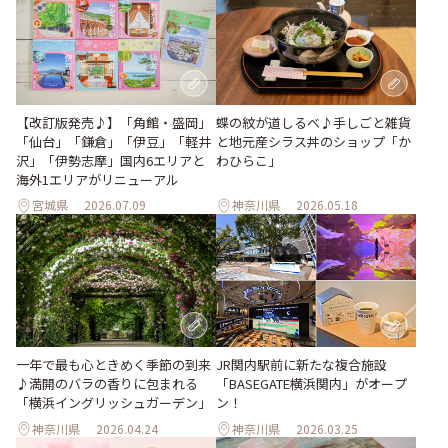
【改訂版発売♪】「角館・盛岡」
蝶の紋が道しるべ♪手しごと雑貨
「仙台」「鎌倉」「伊豆」「軽井
と地元産シラス丼のショップ「か
沢」「伊勢志摩」国内6エリアと
わひらこ」
海外1エリアがリニューアル
宮城県
2026.07.09
神奈川県
2026.05.18
JR関内駅前に新たな複合施設
一年で最も心ときめく季節の到来
「BASEGATE横浜関内」がオープ
♪満開のバラの香りに包まれる
ン！
「横浜イングリッシュガーデン」
神奈川県
2026.04.24
神奈川県
2026.03.25