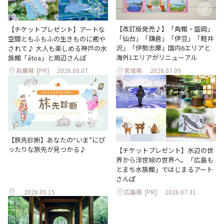
【改訂版発売♪】「角館・盛岡」
【チケットプレゼント】アートな
「仙台」「鎌倉」「伊豆」「軽井
空間ともふもふの生きものに癒や
沢」「伊勢志摩」国内6エリアと
されて♪ 大人も楽しめる神戸の水
海外1エリアがリニューアル
族館「átoa」と周辺さんぽ
兵庫県
[PR]
2026.08.07
宮城県
2026.07.09
【旅先診断】あなたの“いま”にぴ
ったりな旅先が見つかる♪
【チケットプレゼント】水辺の世
界から浮世絵の世界へ。「広島も
とまち水族館」ではじまるアート
さんぽ
2026.05.15
広島県
[PR]
2026.07.31