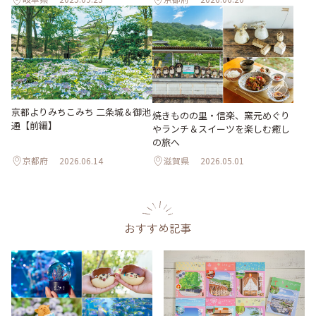
京都よりみちこみち 二条城＆御池
焼きものの里・信楽、窯元めぐり
通【前編】
やランチ＆スイーツを楽しむ癒し
の旅へ
京都府
2026.06.14
滋賀県
2026.05.01
おすすめ記事