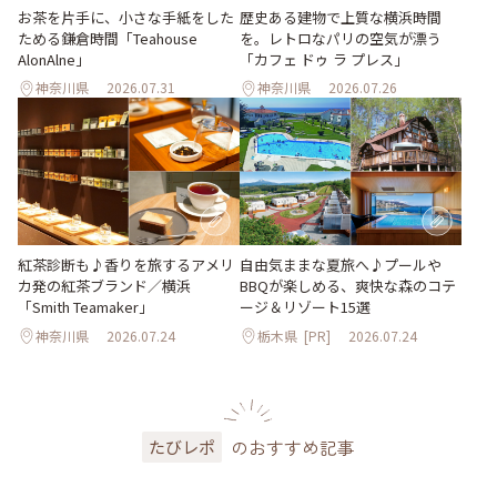
お茶を片手に、小さな手紙をした
歴史ある建物で上質な横浜時間
ためる鎌倉時間「Teahouse
を。レトロなパリの空気が漂う
AlonAlne」
「カフェ ドゥ ラ プレス」
神奈川県
2026.07.31
神奈川県
2026.07.26
紅茶診断も♪香りを旅するアメリ
自由気ままな夏旅へ♪プールや
カ発の紅茶ブランド／横浜
BBQが楽しめる、爽快な森のコテ
「Smith Teamaker」
ージ＆リゾート15選
神奈川県
2026.07.24
栃木県
[PR]
2026.07.24
のおすすめ記事
たびレポ