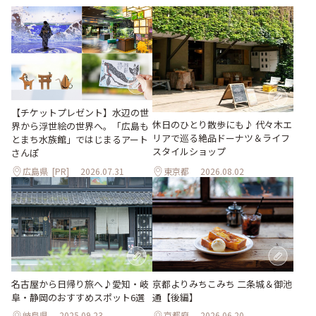
【チケットプレゼント】水辺の世
休日のひとり散歩にも♪ 代々木エ
界から浮世絵の世界へ。「広島も
リアで巡る絶品ドーナツ＆ライフ
とまち水族館」ではじまるアート
スタイルショップ
さんぽ
広島県
[PR]
2026.07.31
東京都
2026.08.02
名古屋から日帰り旅へ♪愛知・岐
京都よりみちこみち 二条城＆御池
阜・静岡のおすすめスポット6選
通【後編】
岐阜県
2025.09.23
京都府
2026.06.20