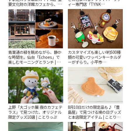
要文化財の洋館カフェから、改
ィー専門店「TYNK
札すぐのレトロ喫茶まで~ | こと
Kabutocho」 | ことりっぷ
りっぷ
青葉通の緑を眺めながら、静か
カスタマイズも楽しい!約500種
な時間を。仙台「Echoes」で
類の可愛いワッペンキーホルダ
楽しむモーニングとランチ | こ
ーがずらり。小平市
とりっぷ
「Kimamaya T&K」 | ことりっ
ぷ
上野「大ゴッホ展 夜のカフェテ
8月10日だけの限定品も♪「豊
ラス」で見つけた、オリジナル
島屋」で見つける鳩の日グッズ
限定グッズ10選 | ことりっぷ
と本店限定アイテム | ことりっ
ぷ