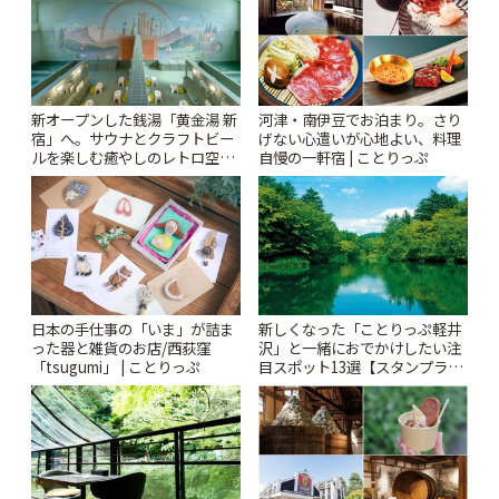
新オープンした銭湯「黄金湯 新
河津・南伊豆でお泊まり。さり
宿」へ。サウナとクラフトビー
げない心遣いが心地よい、料理
ルを楽しむ癒やしのレトロ空間
自慢の一軒宿 | ことりっぷ
| ことりっぷ
日本の手仕事の「いま」が詰ま
新しくなった「ことりっぷ軽井
った器と雑貨のお店/西荻窪
沢」と一緒におでかけしたい注
「tsugumi」 | ことりっぷ
目スポット13選【スタンプラリ
ー開催中】 | ことりっぷ