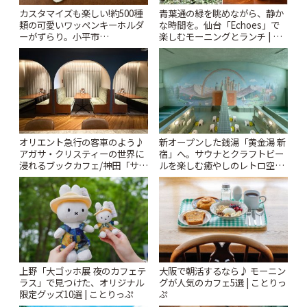
カスタマイズも楽しい!約500種
青葉通の緑を眺めながら、静か
類の可愛いワッペンキーホルダ
な時間を。仙台「Echoes」で
ーがずらり。小平市
楽しむモーニングとランチ | こ
「Kimamaya T&K」 | ことりっ
とりっぷ
ぷ
オリエント急行の客車のよう♪
新オープンした銭湯「黄金湯 新
アガサ・クリスティーの世界に
宿」へ。サウナとクラフトビー
浸れるブックカフェ/神田「サロ
ルを楽しむ癒やしのレトロ空間
ンクリスティ」 | ことりっぷ
| ことりっぷ
上野「大ゴッホ展 夜のカフェテ
大阪で朝活するなら♪ モーニン
ラス」で見つけた、オリジナル
グが人気のカフェ5選 | ことりっ
限定グッズ10選 | ことりっぷ
ぷ