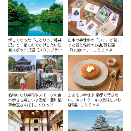
新しくなった「ことりっぷ軽井
日本の手仕事の「いま」が詰ま
沢」と一緒におでかけしたい注
った器と雑貨のお店/西荻窪
目スポット13選【スタンプラリ
「tsugumi」 | ことりっぷ
ー開催中】 | ことりっぷ
名物いなり寿司やスイーツの食
まあるい幸せ♪ 京都で行きた
べ歩きも楽しい♪愛知・豊川稲
い、ホットケーキの美味しいお
荷参道さんぽ | ことりっぷ
店6選 | ことりっぷ