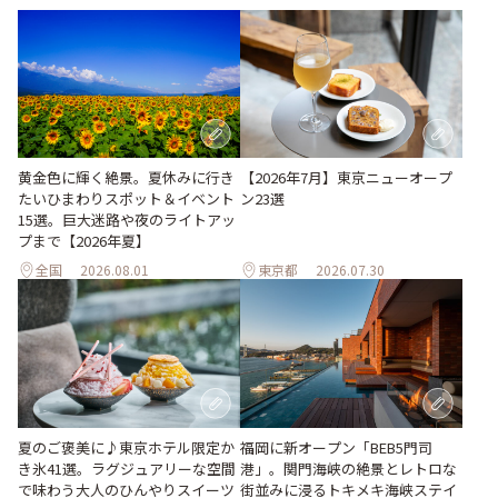
黄金色に輝く絶景。夏休みに行き
【2026年7月】東京ニューオープ
たいひまわりスポット＆イベント
ン23選
15選。巨大迷路や夜のライトアッ
プまで【2026年夏】
全国
2026.08.01
東京都
2026.07.30
夏のご褒美に♪東京ホテル限定か
福岡に新オープン「BEB5門司
き氷41選。ラグジュアリーな空間
港」。関門海峡の絶景とレトロな
で味わう大人のひんやりスイーツ
街並みに浸るトキメキ海峡ステイ