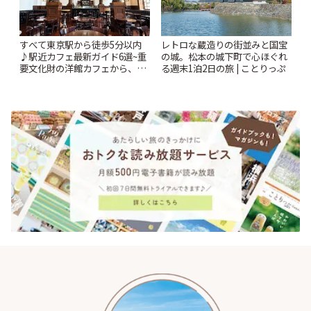
すべて東京駅から徒歩5分以内
レトロな蔵造りの街並みと国宝
♪駅近カフェ最新ガイド6選~重
の城。松本の城下町で心ほぐれ
要文化財の洋館カフェから、改
る週末1泊2日の旅 | ことりっぷ
札すぐのレトロ喫茶まで~ | こと
りっぷ