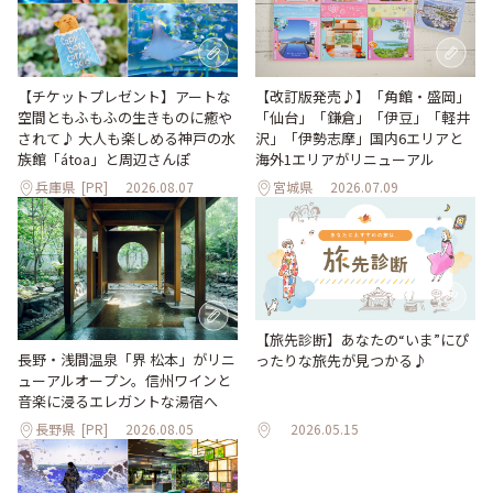
【改訂版発売♪】「角館・盛岡」
【チケットプレゼント】アートな
「仙台」「鎌倉」「伊豆」「軽井
空間ともふもふの生きものに癒や
沢」「伊勢志摩」国内6エリアと
されて♪ 大人も楽しめる神戸の水
海外1エリアがリニューアル
族館「átoa」と周辺さんぽ
兵庫県
[PR]
2026.08.07
宮城県
2026.07.09
【旅先診断】あなたの“いま”にぴ
長野・浅間温泉「界 松本」がリニ
ったりな旅先が見つかる♪
ューアルオープン。信州ワインと
音楽に浸るエレガントな湯宿へ
長野県
[PR]
2026.08.05
2026.05.15