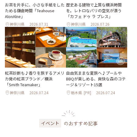
お茶を片手に、小さな手紙をした
歴史ある建物で上質な横浜時間
ためる鎌倉時間「Teahouse
を。レトロなパリの空気が漂う
AlonAlne」
「カフェ ドゥ ラ プレス」
神奈川県
2026.07.31
神奈川県
2026.07.26
紅茶診断も♪香りを旅するアメリ
自由気ままな夏旅へ♪プールや
カ発の紅茶ブランド／横浜
BBQが楽しめる、爽快な森のコテ
「Smith Teamaker」
ージ＆リゾート15選
神奈川県
2026.07.24
栃木県
[PR]
2026.07.24
のおすすめ記事
イベント