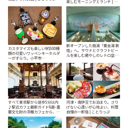
楽しむモーニングとランチ | こ
とりっぷ
新オープンした銭湯「黄金湯 新
カスタマイズも楽しい!約500種
宿」へ。サウナとクラフトビー
類の可愛いワッペンキーホルダ
ルを楽しむ癒やしのレトロ空間
ーがずらり。小平市
| ことりっぷ
「Kimamaya T&K」 | ことりっ
ぷ
すべて東京駅から徒歩5分以内
河津・南伊豆でお泊まり。さり
♪駅近カフェ最新ガイド6選~重
げない心遣いが心地よい、料理
要文化財の洋館カフェから、改
自慢の一軒宿 | ことりっぷ
札すぐのレトロ喫茶まで~ | こと
りっぷ