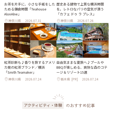
お茶を片手に、小さな手紙をした
歴史ある建物で上質な横浜時間
ためる鎌倉時間「Teahouse
を。レトロなパリの空気が漂う
AlonAlne」
「カフェ ドゥ ラ プレス」
神奈川県
2026.07.31
神奈川県
2026.07.26
紅茶診断も♪香りを旅するアメリ
自由気ままな夏旅へ♪プールや
カ発の紅茶ブランド／横浜
BBQが楽しめる、爽快な森のコテ
「Smith Teamaker」
ージ＆リゾート15選
神奈川県
2026.07.24
栃木県
[PR]
2026.07.24
のおすすめ記事
アクティビティ・体験