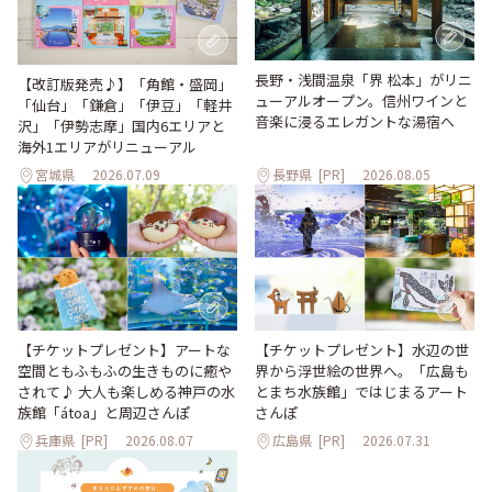
長野・浅間温泉「界 松本」がリニ
【改訂版発売♪】「角館・盛岡」
ューアルオープン。信州ワインと
「仙台」「鎌倉」「伊豆」「軽井
音楽に浸るエレガントな湯宿へ
沢」「伊勢志摩」国内6エリアと
海外1エリアがリニューアル
宮城県
2026.07.09
長野県
[PR]
2026.08.05
【チケットプレゼント】アートな
【チケットプレゼント】水辺の世
空間ともふもふの生きものに癒や
界から浮世絵の世界へ。「広島も
されて♪ 大人も楽しめる神戸の水
とまち水族館」ではじまるアート
族館「átoa」と周辺さんぽ
さんぽ
兵庫県
[PR]
2026.08.07
広島県
[PR]
2026.07.31