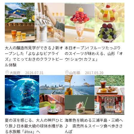
大人の醸造所見学ができる♪新オ
本日オープン! フルーツたっぷり
ープンした「よなよなビアライ
のスイーツが味わえる、山形「オ
ズ」でとっておきのクラフトビー
ウ! ショウ! カフェ」
ル体験
大阪府
2026.07.31
山形県
2017.05.20
夏の涼を感じる、大人の神戸ひと
海景色を眺める三浦半島・三崎へ
り旅♪日本最大級の球体水槽があ
♪ 直売所＆スイーツ食べ歩きさ
る水族館「átoa」へ
んぽ