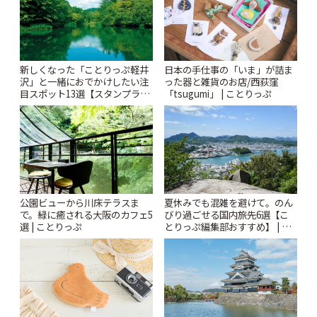
新しくなった「ことりっぷ軽井
日本の手仕事の「いま」が詰ま
沢」と一緒におでかけしたい注
った器と雑貨のお店/西荻窪
目スポット13選【スタンプラリ
「tsugumi」 | ことりっぷ
ー開催中】 | ことりっぷ
公園ビューから川床テラスま
夏休みでも混雑を避けて。のん
で。緑に癒される大阪のカフェ5
びり過ごせる国内旅先6選【こ
選 | ことりっぷ
とりっぷ編集部おすすめ】 | こ
とりっぷ