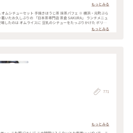
茶で炊いた香ばしご飯☆ 豆乳シチューとたまごが一体に とろり〜☆
もっとみる
には 人気の抹茶パフェを追加できたので またまたお久しぶりの 茶倉の抹
RA オムシチューセット 手焼きほうじ茶 抹茶パフェ ※ 横浜・元町ぶら
り着いたお久しぶりの 「日本茶専門店 茶倉 SAKURA」 ランチメニュ
登場したのは オムライスに 豆乳のシチューをたっぷりかけた ボリュ
茶で炊いた香ばしご飯☆ 豆乳シチューとたまごが一体に とろり〜☆
もっとみる
には 人気の抹茶パフェを追加できたので またまたお久しぶりの 茶倉の抹
771
もっとみる
̶̷⸝⸝⸝)💗💗✨✨ これ朝ごはん🤣 この時間に入らないとお客様いっぱいで、こ