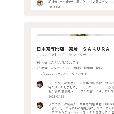
朝4時に出て6時半に着いた！ 江ノ電席ゲット
2021.04.02
日本茶専門店 茶倉 ＳＡＫＵＲＡ
ニホンチャセンモンテンサクラ
日本茶にこだわる和カフェ
横浜・みなとみらい・中華街・桜木町・関内
ごはん, カフェ, スイーツ・お菓子
♪ことりっぷ横浜♪ 日本茶専門店 茶倉 SAKURA オムシチューセット 手焼きほうじ茶 抹茶パフェ ※ 「抹茶パフ
待たせいたしました」 …え、どういう…！(◎_
も知らず 衝撃的〜！！ なんと雲…いや、わたあめ
真（笑） あまりの動揺にわたあめを食べながら 
2023.03.12
パフェ☆ 抹茶づくしのおいしいパフェでした！ 
♪ことりっぷ横浜♪ 日本茶専門店 茶倉 SAKU
ぶら^ ^ 行ってみたいお店を気にしつつ… たど
ーの オムシチューセットを いただきました☆ 