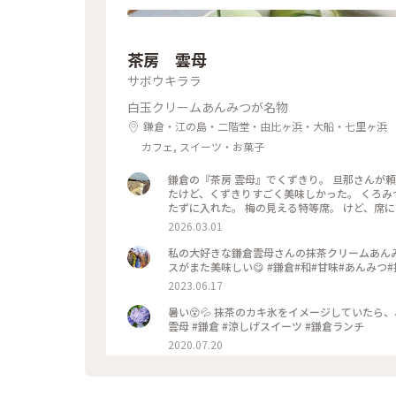
茶房 雲母
サボウキララ
白玉クリームあんみつが名物
鎌倉・江の島・二階堂・由比ヶ浜・大船・七里ヶ浜
カフェ, スイーツ・お菓子
鎌倉の『茶房 雲母』でくずきり。 旦那さんが
たけど、くずきりすごく美味しかった。 くろみ
たずに入れた。 梅の見える特等席。 けど、席に
間くらいなら、並んでも食べたいクオリティ。 #神奈川#鎌倉#茶房雲母#白玉#おもちずき#Ayuのおやつ#はじめての
2026.03.01
鎌倉
私の大好きな鎌倉雲母さんの抹茶クリームあん
スがまた美味しい😋 #鎌倉#和#甘味#あんみつ
2023.06.17
暑い😵💦 抹茶のカキ氷をイメージしていたら、
雲母 #鎌倉 #涼しげスイーツ #鎌倉ランチ
2020.07.20