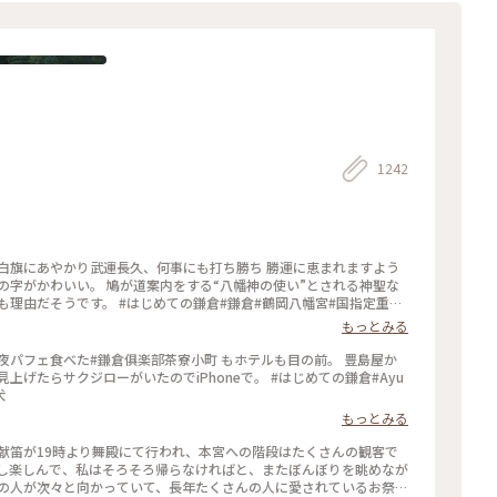
1242
白旗にあやかり武運長久、何事にも打ち勝ち 勝運に恵まれますよう
の字がかわいい。 鳩が道案内をする“八幡神の使い”とされる神聖な
鎌倉#鎌倉#鶴岡八幡宮#国指定重要
もっとみる
夜パフェ食べた#鎌倉俱楽部茶寮小町 もホテルも目の前。 豊島屋か
ジローがいたのでiPhoneで。 #はじめての鎌倉#Ayu
犬
もっとみる
んの人が次々と向かっていて、長年たくさんの人に愛されているお祭り