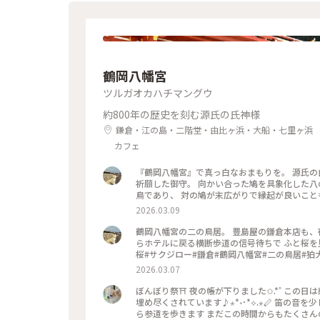
鶴岡八幡宮
ツルガオカハチマングウ
約800年の歴史を刻む源氏の氏神様
鎌倉・江の島・二階堂・由比ヶ浜・大船・七里ヶ浜
カフェ
『鶴岡八幡宮』で真っ白なおまもりを。 源氏の
祈願した御守。 向かい合った鳩を具象化した八
鳥であり、 対の鳩が末広がりで縁起が良いことも理由だそうです。 #はじめての
文化財#狛犬#旅の記念
2026.03.09
鶴岡八幡宮の二の鳥居。 豊島屋の鎌倉本店も、
らホテルに戻る横断歩道の信号待ちで ふと桜を見上げたらサク
桜#サクジロー#鎌倉#鶴岡八幡宮#二の鳥居#狛
2026.03.07
ぼんぼり祭⛩ 夜の帳が下りました✩.*˚ この日は献笛が19時より舞殿にて行われ、本宮への階段はたくさんの観客で
埋め尽くされています♪⋆*॰･*⟡.⋆🪈 笛の音を少し楽しんで、私はそろそろ帰らなければと、またぼんぼりを眺めなが
ら参道を歩きます まだこの時間からもたくさ