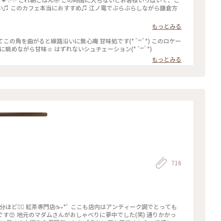
しい♫ このカフェ本当におすすめ♫ 江ノ電でぶらぶらしながら鎌倉方
もっとみる
この角を曲がると線路沿いに無心庵 甘味処です(*´꒳`*) このロケー
眺めながら甘味☺️ はずれないシュチェーション(*´꒳`*)
もっとみる
716
) 通りかかっ