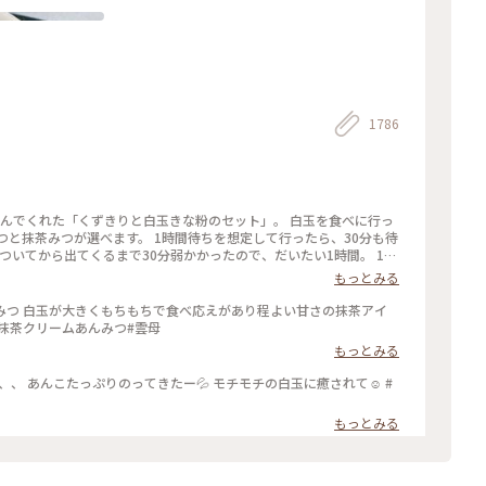
1786
頼んでくれた「くずきりと白玉きな粉のセット」。 白玉を食べに行っ
つと抹茶みつが選べます。 1時間待ちを想定して行ったら、30分も待
ついてから出てくるまで30分弱かかったので、だいたい1時間。 1時
もっとみる
みつ 白玉が大きくもちもちで食べ応えがあり程よい甘さの抹茶アイ
#抹茶クリームあんみつ#雲母
もっとみる
、、 あんこたっぷりのってきたー💦 モチモチの白玉に癒されて☺️ #
もっとみる