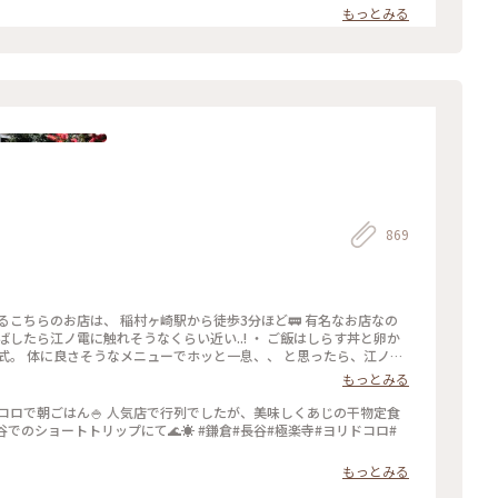
もっとみる
 #毎年立秋の前日から9日まで#ぼんぼり#献笛#渡瀬政造#庵野秀明と安野
869
るこちらのお店は、 稲村ヶ崎駅から徒歩3分ほど🚃 有名なお店なの
したら江ノ電に触れそうなくらい近い..! ・ ご飯はしらす丼と卵か
式。 体に良さそうなメニューでホッと一息、、 と思ったら、江ノ電
ーリング旅 #Myことりっぷ #鎌倉 #鎌
もっとみる
コロで朝ごはん🍚 人気店で行列でしたが、美味しくあじの干物定食
もっとみる