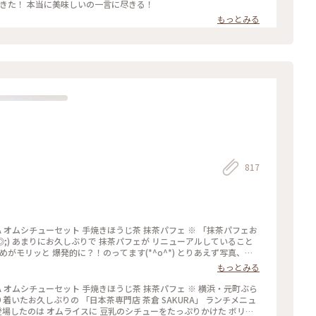
できた！ 本当に美味しいの一言に尽きる！
もっとみる
817
ェお
◎;) あまりにお久しぶりで 抹茶パフェが リニューアルしていること
がモリッと 爆発的に？！のってます(*^o^*) とりあえず写真、写
落としたり(^^;; でもわたあめの中からは 私の知ってるおいしい抹茶
もっとみる
そしてそして 満腹になりすぎました…(o^^o) 楽しいランチタイムで
した〜☆ #私のことりっぷ旅 #Myことりっぷ #パフェ #抹茶 #日本茶 #ランチ #カフェ ##元町 #横浜
RA オムシチューセット 手焼きほうじ茶 抹茶パフェ ※ 横浜・元町ぶら
り着いたお久しぶりの 「日本茶専門店 茶倉 SAKURA」 ランチメニュ
登場したのは オムライスに 豆乳のシチューをたっぷりかけた ボリュ