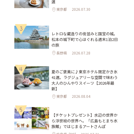
選
東京都
2026.07.30
3
レトロな蔵造りの街並みと国宝の城。
松本の城下町で心ほぐれる週末1泊2日
の旅
長野県
2026.07.28
4
夏のご褒美に♪東京ホテル限定かき氷
41選。ラグジュアリーな空間で味わう
大人のひんやりスイーツ【2026年最
新】
東京都
2026.08.04
5
【チケットプレゼント】水辺の世界か
ら浮世絵の世界へ。「広島もとまち水
族館」ではじまるアートさんぽ