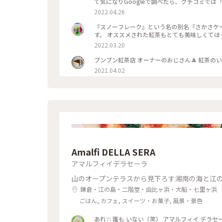
て気になりGoogleで調べたら、クチコミで
対応」ってあったのだけど、全然そんなことなく
2022.04.26
されていて、とりあえず忙しそうではありました😲私は全
🧐が気になってオーダーしてみたところ、 ケ
『スノーフレーク』という名の別名『さかさケー
ろけますぅ ひたすら甘々なんだけど、イチゴ
す。 オススメされた紅茶もとても美味しくてほっこり
た💓 #鎌倉カフェ #紅茶専門店 #ブンブン紅
2022.03.20
ブンブン紅茶店 オーナーのおじさん🎩 紅茶の
2021.04.02
Amalfi DELLA SERA
アマルフィイデラセーラ
山のオープンテラスから見下ろす湘南の海と江
鎌倉・江の島・二階堂・由比ヶ浜・大船・七里ヶ浜
ごはん, カフェ, スイーツ・お菓子, 風景・景色
あれ❔❕ 誰も いない（笑） アマルフィイ デラセーラ ✨⤴︎ 七里ヶ浜に面し