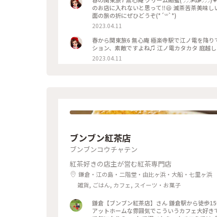
のお店に入れないと思って‼️😆 滅茶苦茶美味
面の旅の折にぜひどうぞ(*´꒳`*)
2023.04.11
春から関東旅6 無心庵 極楽寺駅で江ノ電を降りて
ション、素敵ですよね♫ 江ノ電カタカタ 庭越しに
2023.04.11
ブンブン紅茶店
ブンブンコウチャテン
紅茶好きの店主が営む紅茶専門店
鎌倉・江の島・二階堂・由比ヶ浜・大船・七里ヶ浜
雑貨, ごはん, カフェ, スイーツ・お菓子
鎌倉【ブンブン紅茶店】さん 鎌倉駅から徒歩15分ほど🚶‍♀️ 紅茶専門店☕∗*ﾟ ここも店内はアンティーク調でとっても
アットホームな雰囲気でこういうカフェ大好きです😍 地元のマダムさんがおしゃべりに夢中でした(笑