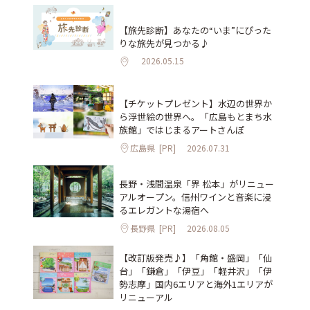
【旅先診断】あなたの“いま”にぴった
りな旅先が見つかる♪
2026.05.15
【チケットプレゼント】水辺の世界か
ら浮世絵の世界へ。「広島もとまち水
族館」ではじまるアートさんぽ
広島県
[PR]
2026.07.31
長野・浅間温泉「界 松本」がリニュー
アルオープン。信州ワインと音楽に浸
るエレガントな湯宿へ
長野県
[PR]
2026.08.05
【改訂版発売♪】「角館・盛岡」「仙
台」「鎌倉」「伊豆」「軽井沢」「伊
勢志摩」国内6エリアと海外1エリアが
リニューアル