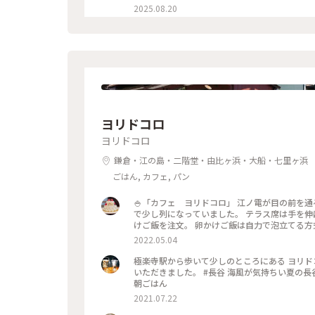
なんだなぁと感じました✨️ 来年もどんなぼんぼりがあるか気になっちゃうだろうな〰️ *˙︶˙*)ﾉ"ﾏﾀﾈｰ♡ #ゆるり夏時
2025.08.20
間 #神奈川 #鎌倉 #鶴岡八幡宮 #ぼんぼり祭
百葉子夫妻の作品は並んで展示#山崎杉夫
ヨリドコロ
ヨリドコロ
鎌倉・江の島・二階堂・由比ヶ浜・大船・七里ヶ浜
ごはん, カフェ, パン
🍚「カフェ ヨリドコロ」 江ノ電が目の前を通
で少し列になっていました。 テラス席は手を伸ば
けご飯を注文。 卵かけご飯は自力で泡立てる方
が通過するのでずっと アトラクション気分で楽しめました♪ #春風さんぽ #ヒ
2022.05.04
倉カフェ #江ノ電
極楽寺駅から歩いて少しのところにある ヨリド
いただきました。 #長谷 海風が気持ちい夏の長谷でのショートトリップにて🌊☀️ #鎌倉#長谷#極楽寺#ヨリドコロ#
朝ごはん
2021.07.22