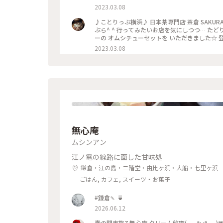
ーム満点の一品☆ オムライスのご飯は ほうじ
2023.03.08
ん〜おいしっ(o^^o) ※ そして次に ランチ
茶パフェ登場です〜(^O^) #私のことりっぷ旅 #Myことりっぷ #オムシチュー #オムライス #シチュー #元町 #日本茶
♪ことりっぷ横浜♪ 日本茶専門店 茶倉 SAKU
#カフェ #元町 #横浜
ぶら^ ^ 行ってみたいお店を気にしつつ… たど
ーの オムシチューセットを いただきました☆ 
ーム満点の一品☆ オムライスのご飯は ほうじ
2023.03.08
ん〜おいしっ(o^^o) ※ そして次に ランチ
茶パフェ登場です〜(^O^) #私のことりっぷ旅 #Myことりっぷ #オムシチュー #オムライス #シチュー #日本茶 #ラン
チ #カフェ #元町 #横浜
無心庵
ムシンアン
江ノ電の線路に面した甘味処
鎌倉・江の島・二階堂・由比ヶ浜・大船・七里ヶ浜
ごはん, カフェ, スイーツ・お菓子
#鎌倉🍡 🍵
2026.06.12
春の関東旅7 無心庵 クリーム餡蜜( ⸝⸝⸝ᵒ̴̶̷ωᵒ̴