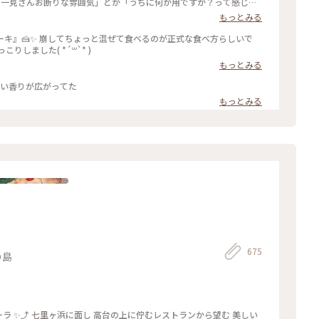
は「一見さんお断りな雰囲気」とか「うちに何か用ですか？って感じの
て(男性のマスターが素っ気ないかな？)女性の方はテキパキと対応
もっとみる
然嫌な気分ではありませんでした✨ この逆さまのケーキ？
ーキではなくて、メレンゲのシフォンみたいな感じでふわっふわ😍と
キ』🍰✨ 崩してちょっと混ぜて食べるのが正式な食べ方らしいで
が甘酸っぱくて、一緒に食べて紅茶をいただくには最高のバランスでし
しました( *´꒳`* )
茶店 #鎌倉さんぽ #Myことりっぷ #カフェ巡り #38_カフェ巡り
もっとみる
いい香りが広がってた
もっとみる
675
の島
 高台の上に佇むレストランから望む 美しい