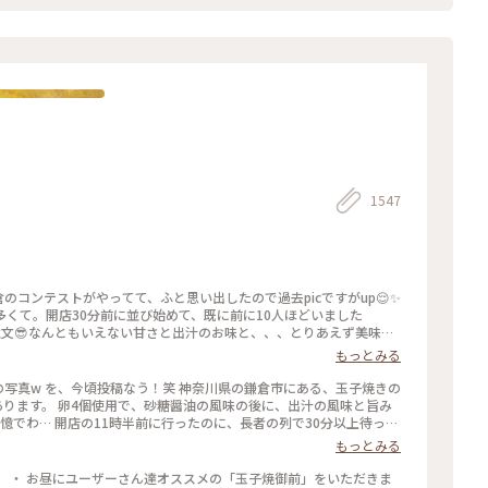
1547
倉のコンテストがやってて、ふと思い出したので過去picですがup😌✨
くて。開店30分前に並び始めて、既に前に10人ほどいました
文😎なんともいえない甘さと出汁のお味と、、、とりあえず美味😂
もっとみる
列で30分以上待った
憶が… 懐かし～ また、食べに行きたいな～ #神奈川 #鎌倉 #玉子焼き #おざわ #御膳 #名店 #小町通り #裏 #過去
もっとみる
 ・ お昼にユーザーさん達オススメの「玉子焼御前」をいただきま