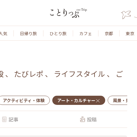
人気
日帰り旅
ひとり旅
カフェ
京都
東京
設
、
たびレポ
、
ライフスタイル
、
ご
アクティビティ・体験
アート・カルチャー
風景・景色
記事
投稿