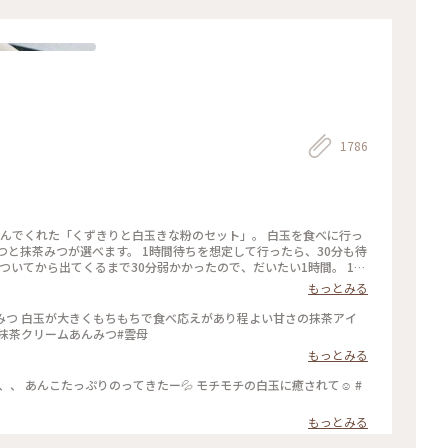
1786
頼んでくれた「くずきりと白玉きな粉のセット」。 白玉を食べに行っ
つと抹茶みつが選べます。 1時間待ちを想定して行ったら、30分も待
ついてから出てくるまで30分弱かかったので、だいたい1時間。 1時
もっとみる
みつ 白玉が大きくもちもちで食べ応えがあり程よい甘さの抹茶アイ
#抹茶クリームあんみつ#雲母
もっとみる
、、 あんこたっぷりのってきたー💦 モチモチの白玉に癒されて☺️ #
もっとみる