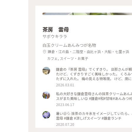
茶房 雲母
サボウキララ
白玉クリームあんみつが名物
鎌倉・江の島・二階堂・由比ヶ浜・大船・七里ヶ浜
カフェ, スイーツ・お菓子
鎌倉の『茶房 雲母』でくずきり。 旦那さんが
たけど、くずきりすごく美味しかった。 くろみ
たずに入れた。 梅の見える特等席。 けど、席に
間くらいなら、並んでも食べたいクオリティ。 #神奈川#鎌倉#茶房雲母#白玉#おもちずき#Ayuのおやつ#はじめての
2026.03.01
鎌倉
私の大好きな鎌倉雲母さんの抹茶クリームあん
スがまた美味しい😋 #鎌倉#和#甘味#あんみつ
2023.06.17
暑い😵💦 抹茶のカキ氷をイメージしていたら、
雲母 #鎌倉 #涼しげスイーツ #鎌倉ランチ
2020.07.20