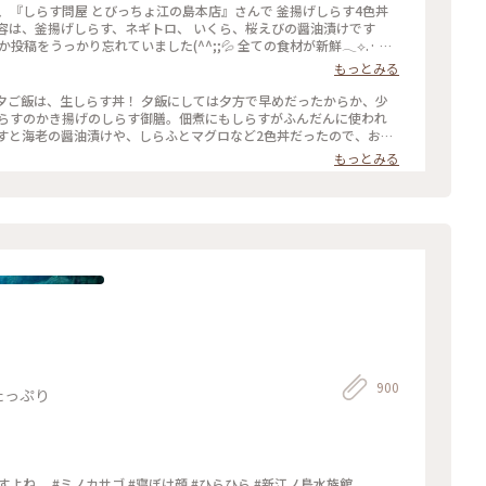
あたたまりました♨️ : ちょっと休憩して、江ノ島を満喫します🐾 江
、『しらす問屋 とびっちょ江の島本店』さんで 釜揚げしらす4色丼
参拝した記憶がなく、多分エスカー乗り場1区周辺で引き返したよう
す🎵 : 📷:2025.12.29 Mon. : #開運旅 #江ノ島 #江ノ島
投稿をうっかり忘れていました(^^;;💦 全ての食材が新鮮︎︎𓂃⟡.· も
スマスを回収する1日 #江の島 #藤沢 #神奈川 #milkのミルキーな毎日
♡ お味噌汁もホッとしました✨ また食べに行きたいです(*´꒳`*)
もっとみる
っちょ江の島本店 #とびっちょ #しらす #しらす丼 #釜揚げしらす #
ブ。 夕ご飯は、生しらす丼！ 夕飯にしては夕方で早めだったからか、少
しらすのかき揚げのしらす御膳。佃煮にもしらすがふんだんに使われ
すと海老の醤油漬けや、しらふとマグロなど2色丼だったので、お互
らす丼 #生しらす丼 #しらす #生しらす #とびっちょ #江ノ島 #鎌
もっとみる
900
たっぷり
よね。 #ミノカサゴ #寝ぼけ顔 #ひらひら #新江ノ島水族館