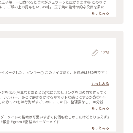
の玉子焼、一口食べると旨味がジュワーッと広がります😆 この味は
なみに、ご飯の上の昆布もいいお味。 玉子焼の箸休め的な役目を果たし
！ #玉子焼おざわ #玉子焼御前 #鎌倉 #小町通り
もっとみる
1278
もっとみる
ージを伝え(写真などあると👍)指に合わせリングを目の前で作ってく
ールド、シルバー、あとは磨きをかけるかマットな感じにするか💍😊✨✨
し、30分並び
もっとみる
ったので、待ち時間に情報収集し勢いで作ったリング。それでも、な
のを作ろうかなぁ… #gram#旅のひととき#わたしの街#鎌倉#リン
ーダーメイドの指輪は可愛いすぎて何個も欲しかったけどとりあえず2
鎌倉 #gram #指輪 #オーダーメイド
もっとみる