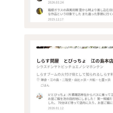
ロマンスカー
2026.03.24
箱根ガラスの森美術館 雲から時より差し込む日
2025.12.17
しらす問屋 とびっちょ 江の島本
シラスドンヤトビッチョエノシマホンテン
しらすブームの火付け役として知られるしらす
鎌倉・江の島・二階堂・由比ヶ浜・大船・七里ヶ浜
ごはん
🥢とびっちょ : 片瀬諏訪神社からバスに乗っ
お昼ご飯を次の目的地にしました！ 第一候補だ
した。 70分ほど待って店内に入り、お昼ご飯に
げしらす丼です🤍 大きなどんぶりにたっぷりし
2026.01.12
ままでも美味しいのですが、特製のポン酢をかけ