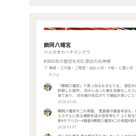
鶴岡八幡宮
ツルガオカハチマングウ
約800年の歴史を刻む源氏の氏神様
鎌倉・江の島・二階堂・由比ヶ浜・大船・七里ヶ浜
カフェ
『鶴岡八幡宮』で真っ白なおまもりを。 源氏の
祈願した御守。 向かい合った鳩を具象化した八
鳥であり、 対の鳩が末広がりで縁起が良いことも理由だそうです。 #はじめての
文化財#狛犬#旅の記念
2026.03.09
鶴岡八幡宮の二の鳥居。 豊島屋の鎌倉本店も、
らホテルに戻る横断歩道の信号待ちで ふと桜を見上げたらサク
桜#サクジロー#鎌倉#鶴岡八幡宮#二の鳥居#狛
2026.03.07
ぼんぼり祭⛩ 夜の帳が下りました✩.*˚ この日は献笛が19時より舞殿にて行われ、本宮への階段はたくさんの観客で