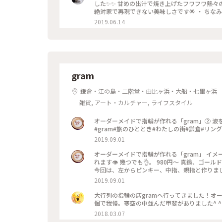
した✨✨ 甘めの出汁で焼き上げたフワフワ熱々
絶対家で再現できない美味しさです🌟 ・ ち
ていますよ😊 鎌倉に行かれた時はぜひご賞味あれ
2019.06.14
gram
鎌倉・江の島・二階堂・由比ヶ浜・大船・七里ヶ浜
雑貨, アート・カルチャー, ライフスタイル
オーダーメイドで指輪が作れる「gram」② 波をイメージした、ピンキー💍 このサイズだと、お値段は980円です！
#gram#旅のひととき#わたしの街#鎌倉#リング
2019.09.01
オーダーメイドで指輪が作れる「gram」 イメ
れます👁 幾つでも👌。 980円〜 真鍮、ゴ
今回は、左からピンキー、中指、親指と作りました😅 いつもは行列がすごいのに、この日、整理券な
入れました😱😱‼️(平日の夕方) 皆さん、カップルもいだけど、グループで来られ旅の思い出に作られたりしている方
2019.09.01
が多かったです😊 まさか、入れると思わなか
んだか愛着がわきますね… 次は、重ね付けられる
大行列の指輪の店gramへ行ってきました！オ
グ
個で我慢。寒空の中並んだ甲斐がありました^ ^ #
2018.03.07