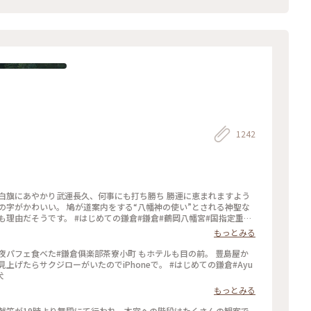
1242
白旗にあやかり武運長久、何事にも打ち勝ち 勝運に恵まれますよう
の字がかわいい。 鳩が道案内をする“八幡神の使い”とされる神聖な
鎌倉#鎌倉#鶴岡八幡宮#国指定重要
もっとみる
夜パフェ食べた#鎌倉俱楽部茶寮小町 もホテルも目の前。 豊島屋か
ジローがいたのでiPhoneで。 #はじめての鎌倉#Ayu
犬
もっとみる