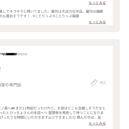
もっとみる
差しでキラキラと輝いてました✨ 屋外は大迫力な作品、屋内は繊細
な作品という印象でした また違った季節に行くのも面白そうです！ . #ことりっぷ #ことりっぷ箱根
もっとみる
店
911
料理の専門店
て江ノ島へ🚌 まだ11時前だったけれど、お昼はどこも混雑しそうだなと
ったとびっちょさんの本店へ🐾 整理券を発券して待つことになりま
ぴったりな時間にいただきます🙏🏻できました😊 頼んだのは、釜揚
らす丼とお野菜たち✨ ご飯の量や卵の有無なども選べました💡 その
もっとみる
てさっぱりといただくのがまた格別で😋 最後まで美味しかったで