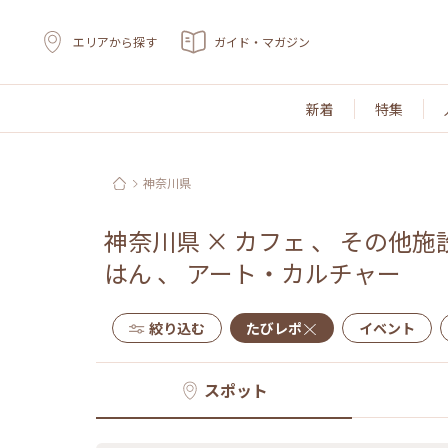
エリアから探す
ガイド・マガジン
新着
特集
神奈川県
神奈川県
×
カフェ
、
その他施
はん
、
アート・カルチャー
絞り込む
たびレポ
イベント
スポット