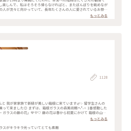
んの人が次々と向かっていて、長年たくさんの人に愛されているお祭り
もっとみる
 #毎年立秋の前日から9日まで#ぼんぼり#献笛#渡瀬政造#庵野秀明と安野
1128
んと 我が家家族で新緑が美しい箱根に来ています🌿✨ 留学生さんの
って来ました😊 まずは、箱根ガラスの森美術館へ°˖✧ 1番感動した
ガラスの藤の花」💙💜🤍 藤の花は春から初夏にかけて 箱根の山間
ツェにも 名所があるそうです✨ その藤の花をクリスタル・ガラスで表
もっとみる
 ⁺. 【展示期間】2026年3月14日から6月
いさな列車旅 #クリスタル・ガラスの藤の花 #藤の花 #藤 #久しぶりに
ガラスがキラキラ光っていてとても素敵