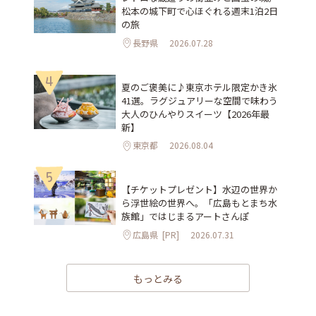
松本の城下町で心ほぐれる週末1泊2日
の旅
長野県
2026.07.28
4
夏のご褒美に♪東京ホテル限定かき氷
41選。ラグジュアリーな空間で味わう
大人のひんやりスイーツ【2026年最
新】
東京都
2026.08.04
5
【チケットプレゼント】水辺の世界か
ら浮世絵の世界へ。「広島もとまち水
族館」ではじまるアートさんぽ
広島県
[PR]
2026.07.31
もっとみる