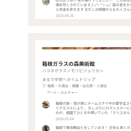
埋め尽くされています♪⋆*॰･*⟡.⋆🪈 笛の音を少し楽しんで、私はそろそろ帰らなければと、またぼんぼりを眺めなが
ら参道を歩きます まだこの時間からもたくさ
なんだなぁと感じました✨️ 来年もどんなぼんぼりがあるか気になっちゃうだろうな〰️ *˙︶˙*)ﾉ"ﾏﾀﾈｰ♡ #ゆるり夏時
2025.08.20
間 #神奈川 #鎌倉 #鶴岡八幡宮 #ぼんぼり祭
百葉子夫妻の作品は並んで展示#山崎杉夫
箱根ガラスの森美術館
ハコネガラスノモリビジュツカン
まるで中世へタイムトリップ
箱根・大涌谷・強羅・仙石原・小涌谷
アート・カルチャー
箱根の旅✨ 我が家にホームステイ中の留学生さ
リクエストにより、 久しぶりにロマンスカーに乗
のが、庭園でひときわ輝いていた 「クリスタル・
に美しく咲くそうで、 またイタリア•フィレン
2026.05.04
現... 爽やかな初夏の風と木漏れ日に輝く様子は 夢のように美しかったです
25日まで。 #箱根ガラスの森美術館 #箱根 #ち
箱根で美術館巡りをしています！ 天気も良く