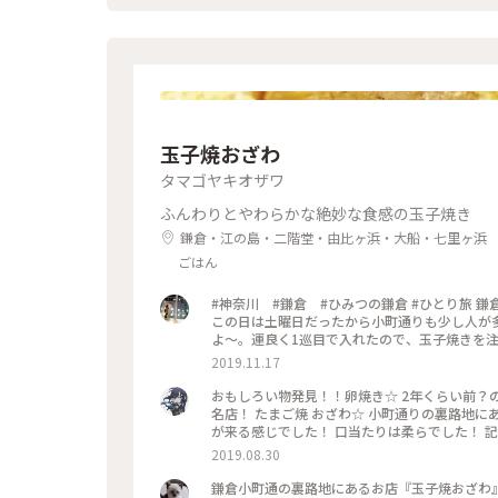
玉子焼おざわ
タマゴヤキオザワ
ふんわりとやわらかな絶妙な食感の玉子焼き
鎌倉・江の島・二階堂・由比ヶ浜・大船・七里ヶ浜
ごはん
#神奈川 #鎌倉 #ひみつの鎌倉 #ひとり旅 鎌
この日は土曜日だったから小町通りも少し人が多
よ〜。運良く1巡目で入れたので、玉子焼きを注
笑！また機会があれば行きたいなあ。
2019.11.17
おもしろい物発見！！卵焼き☆ 2年くらい前？の写真w を、今頃投稿なう！笑 神奈川県の鎌倉市にある、玉子焼きの
名店！ たまご焼 おざわ☆ 小町通りの裏路地にあります。 卵4個使用で、砂糖醤油の風味の後に、出汁の風味と旨み
が来る感じでした！ 口当たりは柔らでした！ 記憶でわ… 開店の11時半前に行ったのに、長者の
記
2019.08.30
鎌倉小町通の裏路地にあるお店『玉子焼おざわ』