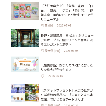
【改訂版発売♪】「角館・盛岡」「仙
台」「鎌倉」「伊豆」「軽井沢」「伊
勢志摩」国内6エリアと海外1エリアが
リニューアル
宮城県
2026.07.09
長野・浅間温泉「界 松本」がリニュー
アルオープン。信州ワインと音楽に浸
るエレガントな湯宿へ
長野県
[PR]
2026.08.05
【旅先診断】あなたの“いま”にぴった
りな旅先が見つかる♪
2026.05.15
【チケットプレゼント】水辺の世界か
ら浮世絵の世界へ。「広島もとまち水
族館」ではじまるアートさんぽ
広島県
[PR]
2026.07.31