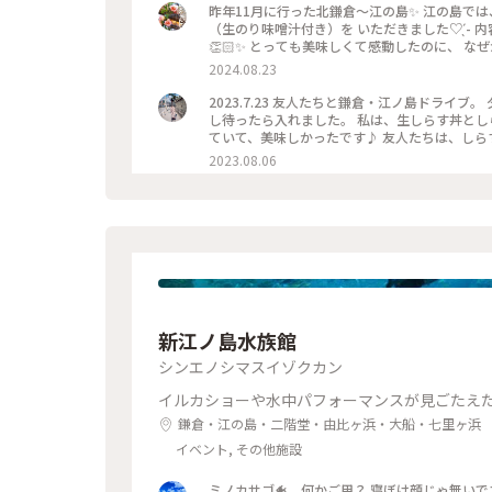
す！ どんぶりには生のりのお味噌汁も付いていて
昨年11月に行った北鎌倉〜江の島✨ 江の島では
ノ島は以前にも来たことがありますが、神社を
（生のり味噌汁付き）を いただきました♡ ̖́- 内容は、釜揚げしらす、ネギトロ、 いくら、桜えびの醤油漬けです
な気がします… そんなわけでほぼ初めての江ノ島散策楽しみま
👏🏻✨️ とっても美味しくて感動したのに、 なぜか
散歩 #ランチ #しらす丼 #美味 #ランチ #クリ
ちろん、釜揚げしらすも とても美味しかったです
2024.08.23
江の島にも行きたいなぁ〜🌊⛩️ #しらす問屋とび
釜揚げしらす4色丼 #ことりっぷ旅2024
2023.7.23 友人たちと鎌倉・江ノ島ドライ
し待ったら入れました。 私は、生しらす丼と
ていて、美味しかったです♪ 友人たちは、しら
いに少し交換して色んな味を楽しみました！笑 #し
2023.08.06
倉 #私のことりっぷ旅
新江ノ島水族館
シンエノシマスイゾクカン
イルカショーや水中パフォーマンスが見ごたえ
鎌倉・江の島・二階堂・由比ヶ浜・大船・七里ヶ浜
イベント, その他施設
ミノカサゴ🐠 何かご用？ 寝ぼけ顔じゃ無いです