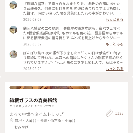
『鶴岡八幡宮』で真っ白なおまもりを。 源氏の白旗にあやか
り武運長久、何事にも打ち勝ち 勝運に恵まれますよう祈願し
た御守。 向かい合った鳩を具象化した八の字がかわいい。 鳩
が道案内をする“八幡神の使い”とされる神聖な鳥であり、 対
2026.03.09
もっとみる
の鳩が末広がりで縁起が良いことも理由だそうです。 #はじめ
ての鎌倉#鎌倉#鶴岡八幡宮#国指定重要文化財#狛犬#旅の記念
鶴岡八幡宮の二の鳥居。 豊島屋の鎌倉本店も、夜パフェ食べ
た#鎌倉俱楽部茶寮小町 もホテルも目の前。 豊島屋からホテル
に戻る横断歩道の信号待ちで ふと桜を見上げたらサクジロー
がいたのでiPhoneで。 #はじめての鎌倉#Ayu桜#サクジロー#
2026.03.07
もっとみる
鎌倉#鶴岡八幡宮#二の鳥居#狛犬
ぼんぼり祭⛩ 夜の帳が下りました✩.*˚ この日は献笛が19時よ
り舞殿にて行われ、本宮への階段はたくさんの観客で埋め尽く
されています♪⋆*॰･*⟡.⋆🪈 笛の音を少し楽しんで、私はそろそ
ろ帰らなければと、またぼんぼりを眺めながら参道を歩きます
2025.08.20
もっとみる
まだこの時間からもたくさんの人が次々と向かっていて、長年
たくさんの人に愛されているお祭りなんだなぁと感じました✨️
来年もどんなぼんぼりがあるか気になっちゃうだろうな〰️
*˙︶˙*)ﾉ"ﾏﾀﾈｰ♡ #ゆるり夏時間 #神奈川 #鎌倉 #鶴岡八幡宮 #
ぼんぼり祭 #毎年立秋の前日から9日まで#ぼんぼり#献笛#渡瀬
政造#庵野秀明と安野百葉子夫妻の作品は並んで展示#山崎杉夫
箱根ガラスの森美術館
ハコネガラスノモリビジュツカン
1128
まるで中世へタイムトリップ
箱根・大涌谷・強羅・仙石原・小涌谷
おみやげ