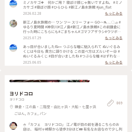
ミノカサゴ🐠 何かご用？ 寝ぼけ顔じゃ無いですよね。 #ミノ
カサゴ #寝ぼけ顔 #ひらひら #新江ノ島水族館 #jun_flat
2026.02.28
もっとみる
新江ノ島水族館の⋯ ワン ツー スリー フォー GO〰️🐬𓂃◌𓈒𓐍 #
ゆるり夏時間 #神奈川#江ノ島#新江ノ島水族館#この前鎌倉に
行った時にこちらにも#ごまちゃん#ゴマフアザラシ#ウツボ#
お気に入りの3匹でピョンピョンしてる子たち#海岸バックで泳
2025.07.29
もっとみる
ぐクラゲたち#イルカショー#シーキャンドルが見える✨️
あっ目が合いましたね👀 つぶらな瞳に魅入られて ぬいぐるみ
くじは今日も 貴方に語りかける この並べ方はズルいぞー😅 #
ぬいぐるみくじ #目が合いましたね #つぶらな瞳 #はずれなし
#新江ノ島水族館 #jun_flut
2025.06.05
もっとみる
ヨリドコロ
ヨリドコロ
869
鎌倉・江の島・二階堂・由比ヶ浜・大船・七里ヶ浜
ごはん, カフェ, パン
🍚「カフェ ヨリドコロ」 江ノ電が目の前を通るこちらのお
店は、 稲村ヶ崎駅から徒歩3分ほど🚃 有名なお店なので少し列