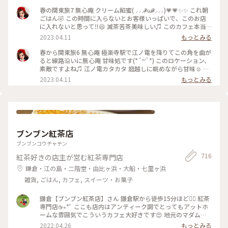
春の関東旅7 無心庵 クリーム餡蜜( ⸝⸝⸝ᵒ̴̶̷ωᵒ̴̶̷⸝⸝⸝)💗💗✨✨ これ朝
ごはん🤣 この時間に入らないとお客様いっぱいで、このお店
に入れないと思って‼️😆 滅茶苦茶美味しい♫ このカフェ本当
におすすめ♫ 江ノ電でぶらぶらしながら鎌倉方面の旅の折に
2023.04.11
もっとみる
ぜひどうぞ(*´꒳`*)
春から関東旅6 無心庵 極楽寺駅で江ノ電を降りてこの角を曲が
ると線路沿いに無心庵 甘味処です(*´꒳`*) このロケーション、
素敵ですよね♫ 江ノ電カタカタ 庭越しに眺めながら甘味☺️ は
ずれないシュチェーション(*´꒳`*)
2023.04.11
もっとみる
ブンブン紅茶店
ブンブンコウチャテン
716
紅茶好きの店主が営む紅茶専門店
鎌倉・江の島・二階堂・由比ヶ浜・大船・七里ヶ浜
雑貨, ごはん, カフェ, スイーツ・お菓子
鎌倉【ブンブン紅茶店】さん 鎌倉駅から徒歩15分ほど🚶‍♀️ 紅茶
専門店☕∗*ﾟ ここも店内はアンティーク調でとってもアットホ
ームな雰囲気でこういうカフェ大好きです😍 地元のマダムさ
んがおしゃべりに夢中でした(笑) 通りかかって気になり
2022.04.26
もっとみる