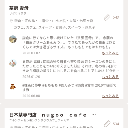
茶房 雲母
サボウキララ
543
鎌倉・江の島・二階堂・由比ヶ浜・大船・七里ヶ浜
カフェ, カフェ, スイーツ・お菓子, スイーツ・お菓子
鎌倉に行くならと思い続けていた『茶房 雲母』で、 念願の
「白玉クリームあんみつ」。 できたてあったかの白玉はひと
くちでは大き過ぎるサイズ。 もっちもちでもはやおもち。 白
玉の下には寒天、みつ豆も入ってます。 もう鎌倉に来た目的を
2026.03.02
もっとみる
果たした満足感でいっぱいです。 🐾 鎌倉駅西口から歩いて10
分弱。 #神奈川#鎌倉#茶房雲母#おもちずき#あんみつ#白玉
🍵茶房 雲母 : 初詣の帰り鎌倉へ寄り道🚃 昨シーズンの冬にし
#Ayuのおやつ#はじめての鎌倉
たかったことをついに叶えました🙌🏻 それは、冬の寒い日(で
きたら初詣の帰り）におしるこを食べることでした🥢 どうせ
なら美味しそうなお店で食べたいと思って調べて行ったのが鎌
2026.01.26
もっとみる
倉にある茶房 雲母さんです✨ : 頼んだのはこしあんの白玉のお
しるこです♨️ お餅のおしるこもありましたが、白玉が有名な
#抹茶に夢中 #もちもち #あんみつ #鎌倉 #雲母 2019年撮影で
お店ということでこちらを選びました！ 白玉は出来たてで、
す📷
つるっとあったかもちもちでした🤍 ひと玉が大きくて幸せ☺️
2020.06.08
もっとみる
寒かったので心も体もあったかくなりました♨️ : 本当は白玉の
クリームあんみつが人気で有名なお店です！ 他のお客さんた
ちもクリームあんみつを食べている方が多かったです。 そし
て、ことりっぷの素敵ユーザーさんたちのご投稿もクリームあ
日本茶専門店 ｎｕｇｏｏ ｃａｆｅ 茶
んみつが大人気みたいですね！ 私も一瞬クリームあんみつが
鎌
ニホンチャセンモンテンヌグウカフェチャカマ
頭の中をよぎったのですが、ここは初志貫徹ということでおし
534
るこをいただきました😋 クリームあんみつとっても美味しそ
鎌倉・江の島・二階堂・由比ヶ浜・大船・七里ヶ浜