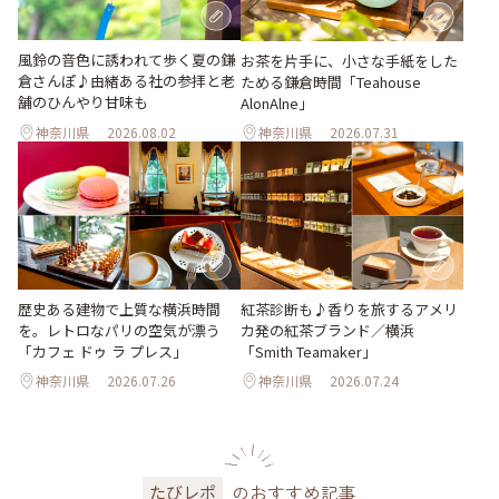
風鈴の音色に誘われて歩く夏の鎌
お茶を片手に、小さな手紙をした
倉さんぽ♪由緒ある社の参拝と老
ためる鎌倉時間「Teahouse
舗のひんやり甘味も
AlonAlne」
神奈川県
2026.08.02
神奈川県
2026.07.31
歴史ある建物で上質な横浜時間
紅茶診断も♪香りを旅するアメリ
を。レトロなパリの空気が漂う
カ発の紅茶ブランド／横浜
「カフェ ドゥ ラ プレス」
「Smith Teamaker」
神奈川県
2026.07.26
神奈川県
2026.07.24
のおすすめ記事
たびレポ