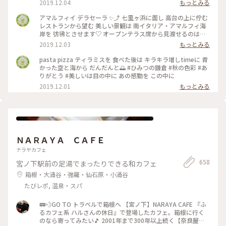
2019.12.04
もっとみる
は いつまでも いつまでも 眺めていたくなり… 困ります（笑）
#ひみつの鎌倉 #秋のお出かけ #美味しかった #ありがとう う
アマルフィイ デラセーラ ✨⤴︎ 七里ヶ浜に面し 高台の上に佇む
っかり３時間 経っていた（笑） のんびりさん
レストランから望む 美しい景観は 南イタリア・アマルフィ海
岸を 彷彿とさせます♡ オープンテラス席から見渡せるのは
180度オーシャンビューの眩いパノラマは いつまでも いつま
2019.12.03
もっとみる
でも 眺めていたくなり… 困ります（笑） #ひみつの鎌倉 #秋の
お出かけ #美味しかった #ありがとう うっかり３時間 経ってい
pasta pizza ティラミスを 食べた後は キラキラ増しtimeに 青
た（笑）
かった空と海から だんだんと🌅 #ひみつの鎌倉 #秋の色彩 #あ
りがとう #美しいは目の中に あの感動を この中に
2019.12.01
もっとみる
ＮＡＲＡＹＡ ＣＡＦＥ
ナラヤカフェ
658
宮ノ下駅前の足湯でまったりできる和カフェ
箱根・大涌谷・強羅・仙石原・小涌谷
たびレポ, 温泉・スパ
🚃💨GO TO トラベルで箱根へ 【宮ノ下】NARAYA CAFE 『ふ
るカフェ系 ハルさんの休日』で登場したカフェ。箱根に行く
のなら寄ってみたい🎵 2001年まで300年以上続く【奈良屋旅