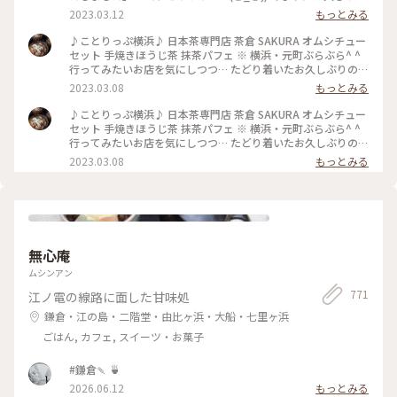
で 抹茶パフェが リニューアルしていることも知らず 衝撃
2023.03.12
もっとみる
的〜！！ なんと雲…いや、わたあめがモリッと 爆発的に？！
のってます(*^o^*) とりあえず写真、写真（笑） あまりの動揺
♪ことりっぷ横浜♪ 日本茶専門店 茶倉 SAKURA オムシチュー
にわたあめを食べながら 落としたり(^^;; でもわたあめの中か
セット 手焼きほうじ茶 抹茶パフェ ※ 横浜・元町ぶらぶら^ ^
らは 私の知ってるおいしい抹茶パフェ☆ 抹茶づくしのおいし
行ってみたいお店を気にしつつ… たどり着いたお久しぶりの
いパフェでした！ そしてそして 満腹になりすぎました…
「日本茶専門店 茶倉 SAKURA」 ランチメニューの オムシチュ
2023.03.08
もっとみる
(o^^o) 楽しいランチタイムでした〜☆ #私のことりっぷ旅
ーセットを いただきました☆ 登場したのは オムライスに 豆乳
#Myことりっぷ #パフェ #抹茶 #日本茶 #ランチ #カフェ ##元
のシチューをたっぷりかけた ボリューム満点の一品☆ オムラ
♪ことりっぷ横浜♪ 日本茶専門店 茶倉 SAKURA オムシチュー
町 #横浜
イスのご飯は ほうじ茶で炊いた香ばしご飯☆ 豆乳シチューと
セット 手焼きほうじ茶 抹茶パフェ ※ 横浜・元町ぶらぶら^ ^
たまごが一体に とろり〜☆ ん〜おいしっ(o^^o) ※ そして次に
行ってみたいお店を気にしつつ… たどり着いたお久しぶりの
ランチには 人気の抹茶パフェを追加できたので またまたお久
「日本茶専門店 茶倉 SAKURA」 ランチメニューの オムシチュ
2023.03.08
もっとみる
しぶりの 茶倉の抹茶パフェ登場です〜(^O^) #私のことりっぷ
ーセットを いただきました☆ 登場したのは オムライスに 豆乳
旅 #Myことりっぷ #オムシチュー #オムライス #シチュー #元
のシチューをたっぷりかけた ボリューム満点の一品☆ オムラ
町 #日本茶 #カフェ #元町 #横浜
イスのご飯は ほうじ茶で炊いた香ばしご飯☆ 豆乳シチューと
たまごが一体に とろり〜☆ ん〜おいしっ(o^^o) ※ そして次に
ランチには 人気の抹茶パフェを追加できたので またまたお久
しぶりの 茶倉の抹茶パフェ登場です〜(^O^) #私のことりっぷ
無心庵
旅 #Myことりっぷ #オムシチュー #オムライス #シチュー #日
本茶 #ランチ #カフェ #元町 #横浜
ムシンアン
771
江ノ電の線路に面した甘味処
鎌倉・江の島・二階堂・由比ヶ浜・大船・七里ヶ浜
ごはん, カフェ, スイーツ・お菓子
#鎌倉🍡 🍵
2026.06.12
もっとみる