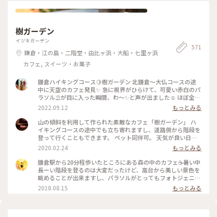
#サンドイッチ 洋館
樹ガーデン
イツキガーデン
571
鎌倉・江の島・二階堂・由比ヶ浜・大船・七里ヶ浜
カフェ, スイーツ・お菓子
鎌倉ハイキングコース🍋樹ガーデン 北鎌倉〜大仏コースの途
中に天空のカフェ発見✨ 急に視界がひらけて、可愛い赤白のパ
ラソル⛱が目に入った瞬間、わ〜✨と声が出ました☺️ ほぼ全部
テラス席！ 緑の中、パラソルの下で風を感じながら過ごしす
2022.09.12
もっとみる
と疲れも吹き飛びます。 フルーツたっぷりのアイスティーとク
ロワッサン🥐 他のメニューも気になりましたが、汗だくの
山の傾斜を利用して作られた素敵なカフェ「樹ガーデン」 ハ
中、爽やかフルーツティーが沁みました〜🍋 訪問した際は知
イキングコースの途中でも立ち寄れますし、道路側から階段を
らなかったのですが、オーナーさんがハイカーの方の為にレス
登って行くこともできます。 ペット同伴可。 天気が良い日は
トランを作って下さったそうです。（junjun さんありがとうご
最高です！ フルーツティー美味しかった(^^)
2020.02.24
もっとみる
ざいます😊） 次回はオーナーさんの温かさを感じながら、お
伺いしたいです♬ #私のことりっぷ2022 #秋いろとりどり #My
鎌倉駅から20分程歩いたところにある森の中のカフェ☕️暑い中
ことりっぷ #鎌倉ハイキング #森の中の天空カフェ #パラソ
長ーい階段を登るのは大変だったけど、高台から美しい景色を
ル可愛い #フルーツたっぷりアイスティー #樹ガーデン
眺めることが出来ますし、パラソルがとってもフォトジェニッ
クで可愛い♡ #夏色さがし #鎌倉 #カフェ #森カフェ
2018.08.15
もっとみる