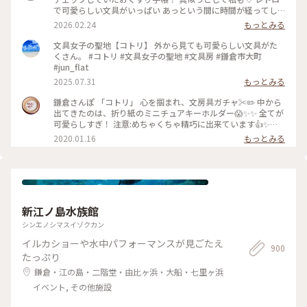
で可愛らしい文具がいっぱい あっという間に時間が経ってし
まいます。 そして懲りずにまた、小さいファイルを買ってしま
2026.02.24
もっとみる
った‥ #文具 #雑貨 #鎌倉 #鎌倉コトリ
文具女子の聖地【コトリ】 外から見ても可愛らしい文具がた
くさん。 #コトリ #文具女子の聖地 #文具房 #鎌倉市大町
#jun_flat
2025.07.31
もっとみる
鎌倉さんぽ 「コトリ」 心を掴まれ、文房具ガチャ✂️✏️ 中から
出てきたのは、折り紙のミニチュアキーホルダー😱✨✨ 全てが
可愛らしすぎ！ 注意:めちゃくちゃ精巧に出来ています👍✨
集めたくなるやつです…笑。 #鎌倉#コトリ#ガチャガチャ#折
2020.01.16
もっとみる
り紙
新江ノ島水族館
シンエノシマスイゾクカン
イルカショーや水中パフォーマンスが見ごたえ
900
たっぷり
鎌倉・江の島・二階堂・由比ヶ浜・大船・七里ヶ浜
イベント, その他施設