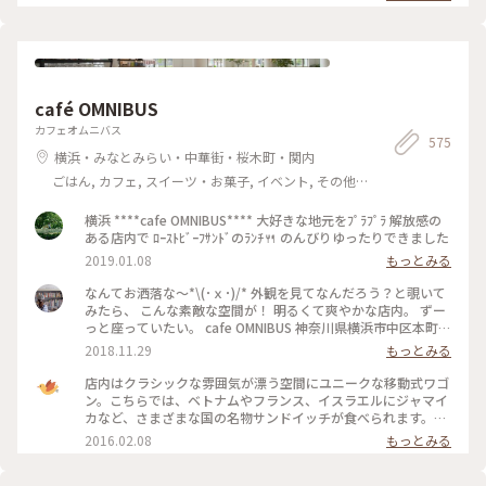
を遅い朝ごはん代わりに頂きました☕️ サクッとあったかピロシ
キ最高でした❣️ 手元近辺の撮影のみで店内の写真は🆖の為、手
元とお庭の雰囲気を(ㆀ˘･з･˘) 開店後は続々とお客様が訪れお
昼前には満席に😅 ずっと来てみたかったミンカさんに行け
て、今日の旅は最高のスタートです👍 #私のことりっぷ旅 #レ
トロな街 #北鎌倉 #青春18きっぷ #ことりっぷ鎌倉 #喫茶ミン
café OMNIBUS
カ#ピロシキ#コーヒー #ひとり歩き旅
カフェオムニバス
575
横浜・みなとみらい・中華街・桜木町・関内
ごはん, カフェ, スイーツ・お菓子, イベント, その他
施設
横浜 ****cafe OMNIBUS**** 大好きな地元をﾌﾟﾗﾌﾟﾗ 解放感の
ある店内で ﾛｰｽﾄﾋﾞｰﾌｻﾝﾄﾞのﾗﾝﾁ🍴 のんびりゆったりできました
2019.01.08
もっとみる
なんてお洒落な〜*\(･ｘ･)/* 外観を見てなんだろう？と覗いて
みたら、 こんな素敵な空間が！ 明るくて爽やかな店内。 ずー
っと座っていたい。 cafe OMNIBUS 神奈川県横浜市中区本町6-
50-1YCC ヨコハマ創造都市センター 1F 045-306-9114 11:00
2018.11.29
もっとみる
～20:00(L.O.19:30) ※lunch time 11:30～15:00（LO14:30）
※cafe&dinner time 15:00～20:00(LO19:30) 日曜営業 #横浜
店内はクラシックな雰囲気が漂う空間にユニークな移動式ワゴ
#ヨコハマ #カフェ #馬車道駅 #馬車道 #レトロビル #桜木町駅
ン。こちらでは、ベトナムやフランス、イスラエルにジャマイ
#cafe #OMNIBUS #旧第一銀行横浜支店 #ランチ #ディナー
カなど、さまざまな国の名物サンドイッチが食べられます。中
でも人気があるのは南米発祥の「キューバサンド」。外側をカ
2016.02.08
もっとみる
リッと焼いたパニーニに、ハムやピクルス、とろりとしたエメ
ンタールチーズをはさんだキューバの名物サンドイッチです。