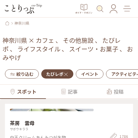
ガイド・マガジン
神奈川県
神奈川県
×
カフェ
、
その他施設
、
たびレ
ポ
、
ライフスタイル
、
スイーツ・お菓子
、
お
みやげ
絞り込む
たびレポ
イベント
アクティビテ
スポット
記事
投稿
茶房 雲母
サボウキララ
1786
白玉クリームあんみつが名物