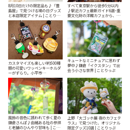
すべて東京駅から徒歩5分以内
8月10日だけの限定品も♪「豊
♪駅近カフェ最新ガイド6選~重
島屋」で見つける鳩の日グッズ
要文化財の洋館カフェから、改
と本店限定アイテム | ことりっ
札すぐのレトロ喫茶まで~ | こと
ぷ
りっぷ
キュートなミニチュアに思わず
カスタマイズも楽しい!約500種
夢中♪鎌倉「イクスタン」で出
類の可愛いワッペンキーホルダ
会う小さな世界 | ことりっぷ
ーがずらり。小平市
「Kimamaya T&K」 | ことりっ
ぷ
風鈴の音色に誘われて歩く夏の
上野「大ゴッホ展 夜のカフェテ
鎌倉さんぽ♪由緒ある社の参拝
ラス」で見つけた、オリジナル
と老舗のひんやり甘味も | こと
限定グッズ10選 | ことりっぷ