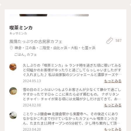
喫茶ミンカ
キッサミンカ
587
風情たっぷりの古民家カフェ
鎌倉・江の島・二階堂・由比ヶ浜・大船・七里ヶ浜
ごはん, カフェ
久しぶりの「喫茶ミンカ」☕️ ランチ時を過ぎた頃に覗いてみる
と何組かのお客様がゆったりと過ごしてらっしゃいましたがす
ぐ入れました♪ 私は自家製のジンジャエールと濃厚チーズケ
ーキ😋 友達は念願のプリン🍮食べれて幸せそうでした🍀 アン
2024.05.13
もっとみる
テークな家具や小物 たくさんの本に囲まれて本好き同士「こ
こでゆったりと本を読んで過ごしたいねぇ💕」 #大好きな北鎌
雪の日のミンカはいつもよりお客さんが少なくて静かで過ごし
倉をご案内
やすかったです😌☕ ここに来たら必ず頼むもの。 ナポリタン
とチャイ✨ チャイが来る頃には太陽が少しだけ出てきて、お店
に差し込む光も暖かいものになっていました😊 #冬の旅 #私の
2024.02.08
もっとみる
ことりっぷ旅
ことりっぷ鎌倉🚃 北鎌倉駅から東慶寺へ、その後近くにあり
なかなかこれまで行けていなかったカフェへ☕️ 喫茶ミンカさ
ん、たまたま11時オープンの5分前で、少し待ち案内して頂け
ました☺️ 素朴な花や緑の庭を眺めながらコーヒーとピロシキ
2023.04.20
もっとみる