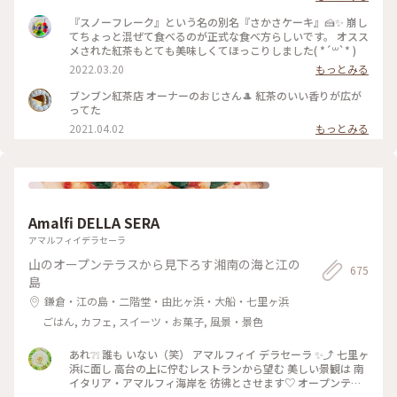
Googleで調べたら、クチコミでは「一見さんお断りな雰囲
気」とか「うちに何か用ですか？って感じの対応」ってあった
『スノーフレーク』という名の別名『さかさケーキ』🍰✨ 崩し
のだけど、全然そんなことなくて(男性のマスターが素っ気な
てちょっと混ぜて食べるのが正式な食べ方らしいです。 オスス
いかな？)女性の方はテキパキと対応されていて、とりあえず
メされた紅茶もとても美味しくてほっこりしました( *´꒳`* )
忙しそうではありました😲私は全然嫌な気分ではありませんで
2022.03.20
もっとみる
した✨ この逆さまのケーキ？🧐が気になってオーダーしてみた
ところ、 ケーキではなくて、メレンゲのシフォンみたいな感じ
ブンブン紅茶店 オーナーのおじさん🎩 紅茶のいい香りが広が
でふわっふわ😍とろけますぅ ひたすら甘々なんだけど、イチ
ってた
ゴが甘酸っぱくて、一緒に食べて紅茶をいただくには最高のバ
2021.04.02
もっとみる
ランスでした💓 #鎌倉カフェ #紅茶専門店 #ブンブン紅茶店 #
鎌倉さんぽ #Myことりっぷ #カフェ巡り #38_カフェ巡り
Amalfi DELLA SERA
アマルフィイデラセーラ
山のオープンテラスから見下ろす湘南の海と江の
675
島
鎌倉・江の島・二階堂・由比ヶ浜・大船・七里ヶ浜
ごはん, カフェ, スイーツ・お菓子, 風景・景色
あれ❔❕ 誰も いない（笑） アマルフィイ デラセーラ ✨⤴︎ 七里ヶ
浜に面し 高台の上に佇むレストランから望む 美しい景観は 南
イタリア・アマルフィ海岸を 彷彿とさせます♡ オープンテラ
ス席から見渡せるのは 180度オーシャンビューの眩いパノラマ