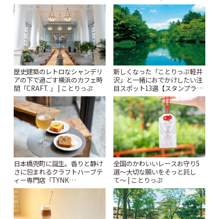
りっぷ
歴史建築のレトロなシャンデリ
新しくなった「ことりっぷ軽井
アの下で過ごす横浜のカフェ時
沢」と一緒におでかけしたい注
間「CRAFT. 」 | ことりっぷ
目スポット13選【スタンプラリ
ー開催中】 | ことりっぷ
日本橋兜町に誕生。香りと静け
全国のかわいいレースお守り5
さに包まれるクラフトハーブテ
選〜大切な願いをそっと託し
ィー専門店「TYNK
て〜 | ことりっぷ
Kabutocho」 | ことりっぷ