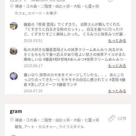
鎌倉・江の島・二階堂・由比ヶ浜・大船・七里ヶ浜
カフェ, スイーツ・お菓子
鎌倉の『茶房 雲母』でくずきり。 旦那さんが頼んでくれた
「くずきりと白玉きな粉のセット」。 白玉を食べに行ったけ
ど、くずきりすごく美味しかった。 くろみつと抹茶みつが選べ
ます。 1時間待ちを想定して行ったら、30分も待たずに入れ
2026.03.01
もっとみる
た。 梅の見える特等席。 けど、席についてから出てくるまで
30分弱かかったので、だいたい1時間。 1時間くらいなら、並
私の大好きな鎌倉雲母さんの抹茶クリームあんみつ 白玉が大
んでも食べたいクオリティ。 #神奈川#鎌倉#茶房雲母#白玉#お
きくもちもちで食べ応えがあり程よい甘さの抹茶アイスがまた
もちずき#Ayuのおやつ#はじめての鎌倉
美味しい😋 #鎌倉#和#甘味#あんみつ#抹茶クリームあんみつ#
雲母
2023.06.17
もっとみる
暑い😵💦 抹茶のカキ氷をイメージしていたら、、、 あんこた
っぷりのってきたー💦 モチモチの白玉に癒されて☺️ #雲母 #鎌
倉 #涼しげスイーツ #鎌倉ランチ
2020.07.20
もっとみる
gram
1278
鎌倉・江の島・二階堂・由比ヶ浜・大船・七里ヶ浜
雑貨, アート・カルチャー, ライフスタイル