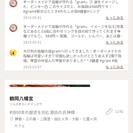
オーダーメイドで指輪が作れる「gram」② 波をイメージし
た、ピンキー💍 このサイズだと、お値段は980円です！
#gram#旅のひととき#わたしの街#鎌倉#リング
2019.09.01
もっとみる
オーダーメイドで指輪が作れる「gram」 イメージを伝え(写真
などあると👍)指に合わせリングを目の前で作ってくれます👁
幾つでも👌。 980円〜 真鍮、ゴールド、シルバー、あとは磨
きをかけるかマットな感じにするか💍😊✨✨ 今回は、左からピ
2019.09.01
もっとみる
ンキー、中指、親指と作りました😅 いつもは行列がすごいの
に、この日、整理券なし、30分並び入れました😱😱‼️(平日の
大行列の指輪の店gramへ行ってきました！オーダーメイドの
夕方) 皆さん、カップルもいだけど、グループで来られ旅の思
指輪は可愛いすぎて何個も欲しかったけどとりあえず2個で我
い出に作られたりしている方が多かったです😊 まさか、入れ
慢。寒空の中並んだ甲斐がありました^ ^ #鎌倉 #gram #指輪
ると思わなかったので、待ち時間に情報収集し勢いで作ったリ
#オーダーメイド
2018.03.07
もっとみる
ング。それでも、なんだか愛着がわきますね… 次は、重ね付け
られるのを作ろうかなぁ… #gram#旅のひととき#わたしの街#
鎌倉#リング
鶴岡八幡宮
ツルガオカハチマングウ
1242
約800年の歴史を刻む源氏の氏神様
鎌倉・江の島・二階堂・由比ヶ浜・大船・七里ヶ浜
カフェ