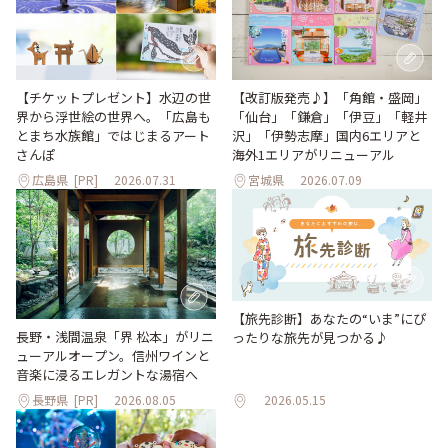
【改訂版発売♪】「角館・盛岡」
【チケットプレゼント】水辺の世
「仙台」「鎌倉」「伊豆」「軽井
界から浮世絵の世界へ。「広島も
沢」「伊勢志摩」国内6エリアと
とまち水族館」ではじまるアート
海外1エリアがリニューアル
さんぽ
広島県
[PR]
2026.07.31
宮城県
2026.07.09
【旅先診断】あなたの“いま”にぴ
長野・浅間温泉「界 松本」がリニ
ったりな旅先が見つかる♪
ューアルオープン。信州ワインと
音楽に浸るエレガントな湯宿へ
長野県
[PR]
2026.08.05
2026.05.15