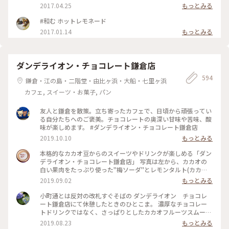
イクアウトカフェのみなのですが、アルコールもあるので、ゆ
2017.04.25
もっとみる
っくりしたいですﾟ･*:.｡. .｡.:*･゜ #farmtoyou #カリフォルニア
料理 #ランチ #カフェ #テイクアウト #由比ヶ浜 #鎌倉 #江ノ電
#和む ホットレモネード
2017.01.14
もっとみる
ダンデライオン・チョコレート鎌倉店
594
鎌倉・江の島・二階堂・由比ヶ浜・大船・七里ヶ浜
カフェ, スイーツ・お菓子, パン
友人と鎌倉を散策。立ち寄ったカフェで、日頃から頑張ってい
る自分たちへのご褒美。チョコレートの奥深い甘味や苦味、酸
味が楽しめます。 #ダンデライオン・チョコレート鎌倉店
2019.10.10
もっとみる
本格的なカカオ豆からのスイーツやドリンクが楽しめる「ダン
デライオン・チョコレート鎌倉店」 写真は左から、カカオの
白い果肉をたっぷり使った"梅ソーダ"とレモンタルト(カカオ
の間にレモンがしっかりと挟まれており、カカオの苦味となん
2019.09.02
もっとみる
だか合っている😱‼️) 窓の外からは鎌倉駅のホームが見え、春
になると桜🌸が窓を覆う感じに咲くようです🚃 ホームを行き
小町通とは反対の改札すぐそばの ダンデライオン チョコレ
交う人達を見ながら、カフェもたまには素敵だなぁ…と感じま
ート鎌倉店にて休憩したときのひとこま。 濃厚なチョコレー
した。 #チョコレート#わたしの街#ダンデライオン#カカオ#鎌
トドリンクではなく、さっぱりとしたカカオフルーツスムージ
倉#涼しげスイーツ
ーを。 美味しかったです～ そしておまけのお菓子も嬉しい。
2019.08.23
もっとみる
#鎌倉 #ダンデライオンチョコレート #スムージー