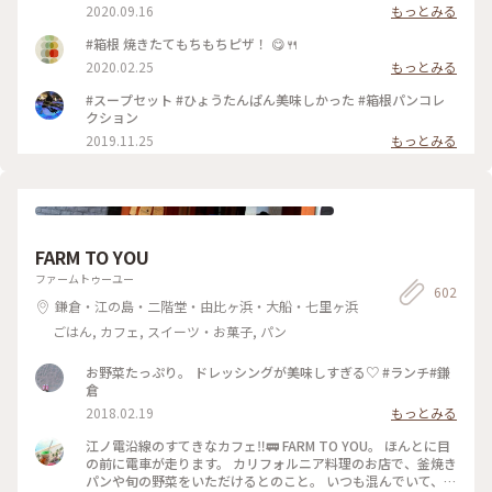
館】だったそうです。 明治時代には、外人さんの宿が【富士屋
2020.09.16
もっとみる
ホテル】日本人の宿は【奈良屋旅館】って言われていたとか。
旅館の従業員寮だった建物を改装して2007年にオープン‼️
#箱根 焼きたてもちもちピザ！ 😋🍴
【１枚目の写真】 瓢箪型の最中。自分で餡をつめて食べるん
2020.02.25
もっとみる
です。だからパリパリ(^^)d 何で瓢箪があちこちにあるんだ⁉️
宮ノ下は豊臣秀吉が小田原 北条氏攻めの時に入った温泉♨️が
#スープセット #ひょうたんぱん美味しかった #箱根パンコレ
あるんです。 秀吉の馬印が瓢箪だったので、お店のロゴマーク
クション
にしたそうです。 なーるほど😃💡 【２枚目の写真】 ちょっと
2019.11.25
もっとみる
お見苦しいのですが、私の足ね😉 足湯の席が空いていたんで
すよ。足湯に入りながらお茶したかったのでラッキー😆💕 で
もね……足湯がものすごく熱いのよ〰️😅 ウッヒャー！
Σ(×_×;)! ってくらい熱い‼️ 足真っ赤ねーーー💞 毎日、39℃の
ぬるま湯に長風呂している私にとって熱いのは苦手😅 たぶ
ん、今まで入った足湯のなかで一番熱いかも…… 温泉地に行く
ときは足拭き用のタオルをビニール袋に入れて、バッグにIN‼️
FARM TO YOU
最近の温泉地はどこでも足湯があるからね😉 #ナラヤカフェ #
ファームトゥーユー
箱根 #宮ノ下 #ふるカフェ系 #ハルさんの休日 #足湯
602
鎌倉・江の島・二階堂・由比ヶ浜・大船・七里ヶ浜
ごはん, カフェ, スイーツ・お菓子, パン
お野菜たっぷり。 ドレッシングが美味しすぎる♡ #ランチ#鎌
倉
2018.02.19
もっとみる
江ノ電沿線のすてきなカフェ‼︎🚃 FARM TO YOU。 ほんとに目
の前に電車が走ります。 カリフォルニア料理のお店で、釜焼き
パンや旬の野菜をいただけるとのこと。 いつも混んでいて、テ