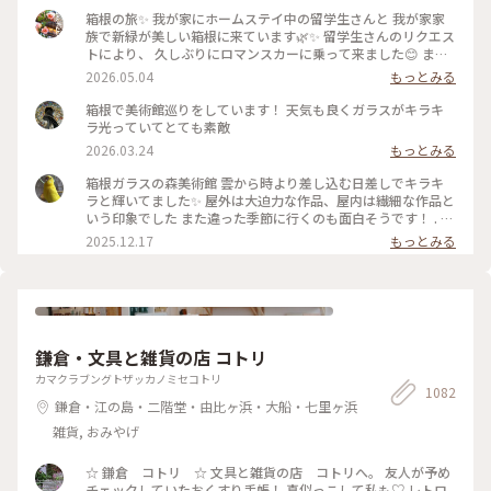
箱根の旅✨ 我が家にホームステイ中の留学生さんと 我が家家
族で新緑が美しい箱根に来ています🌿✨ 留学生さんのリクエス
トにより、 久しぶりにロマンスカーに乗って来ました😊 まず
は、箱根ガラスの森美術館へ°˖✧ 1番感動したのが、庭園でひ
2026.05.04
もっとみる
ときわ輝いていた 「クリスタル・ガラスの藤の花」💙💜🤍 藤
の花は春から初夏にかけて 箱根の山間に美しく咲くそうで、
箱根で美術館巡りをしています！ 天気も良くガラスがキラキ
またイタリア•フィレンツェにも 名所があるそうです✨ その藤
ラ光っていてとても素敵
の花をクリスタル・ガラスで表現... 爽やかな初夏の風と木漏れ
2026.03.24
もっとみる
日に輝く様子は 夢のように美しかったです𖧷 ⁺. 【展示期間】
2026年3月14日から6月25日まで。 #箱根ガラスの森美術館 #
箱根ガラスの森美術館 雲から時より差し込む日差しでキラキ
箱根 #ちいさな列車旅 #クリスタル・ガラスの藤の花 #藤の花
ラと輝いてました✨ 屋外は大迫力な作品、屋内は繊細な作品と
#藤 #久しぶりにロマンスカー
いう印象でした また違った季節に行くのも面白そうです！ . #
ことりっぷ #ことりっぷ箱根
2025.12.17
もっとみる
鎌倉・文具と雑貨の店 コトリ
カマクラブングトザッカノミセコトリ
1082
鎌倉・江の島・二階堂・由比ヶ浜・大船・七里ヶ浜
雑貨, おみやげ
☆ 鎌倉 コトリ ☆ 文具と雑貨の店 コトリへ。 友人が予め
チェックしていたおくすり手帳！ 真似っこして私も♡ レトロ