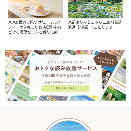
東京&横浜で見つけた、ミルク
京都よりみちこみち 二条城&御
ティーの美味しいお店6選~心ほ
池通【前編】 | ことりっぷ
どける濃厚なコクと香りに癒や
されるティータイム~ | ことりっ
ぷ