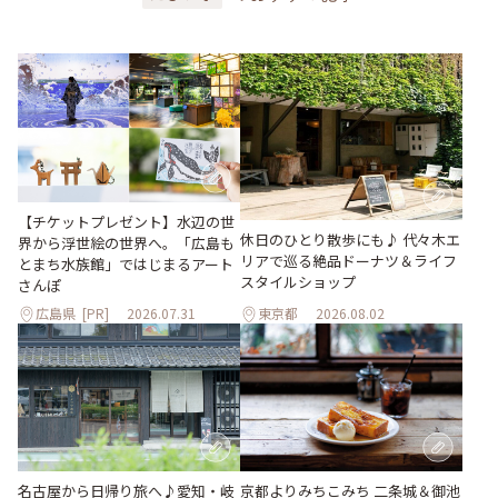
【チケットプレゼント】水辺の世
休日のひとり散歩にも♪ 代々木エ
界から浮世絵の世界へ。「広島も
リアで巡る絶品ドーナツ＆ライフ
とまち水族館」ではじまるアート
スタイルショップ
さんぽ
広島県
[PR]
2026.07.31
東京都
2026.08.02
名古屋から日帰り旅へ♪愛知・岐
京都よりみちこみち 二条城＆御池