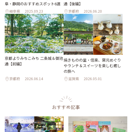
阜・静岡のおすすめスポット6選
通【後編】
岐阜県
2025.09.23
京都府
2026.06.20
京都よりみちこみち 二条城＆御池
焼きものの里・信楽、窯元めぐり
通【前編】
やランチ＆スイーツを楽しむ癒し
の旅へ
京都府
2026.06.14
滋賀県
2026.05.01
おすすめ記事