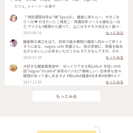
うなので、ぜひまたおじゃましたいと思います😊 : ちょうど良
カフェ, スイーツ・お菓子
い時に入れたようで、私たちの次の方から待ち、食べ終わって
外に出ると10組くらい待っていました😳 今度来る時は行列覚
悟かな？ 初詣に富士山、おしるこ…✨ こんなに満喫してまだ
『 特別濃厚抹茶🍃“禅”Special 』 鎌倉に来たら〜、かきごお
10時半くらいでした！ 早起きは三文の徳ですね😆 :
り〜😍❤️ 行きたいとこ発見👆✨ 特濃抹茶ソース＆練乳も〜😆
📷:2026.1.3 Sat. : #開運旅 #初詣 #カフェ #カフェ巡り #スイー
👌 アイスも3種類から選べて、 上にはモチモチ白玉も‼️ 食べて
ツ #和スイーツ #白玉 #おしるこ #つるっと #あったか #もちも
くと〜、、 下には小豆が出てきましたぁー‼️🤩‼️ 今日も〜、満
2019.06.16
もっとみる
ち #念願のおしるこ #美味 #食べログ百名店 #食べログ百名店
足❤️満足(*´︶`*)❤︎ #初夏の彩り #ひとり旅#おひとりさま#鎌
巡り #鎌倉 #神奈川 #milkのミルキーな毎日
倉#かきごおり#氷活#雨#抹茶#濃厚#おいしい#風情#新緑#夏
鎌倉駅の東口を出て、若宮大路を鶴岡八幡宮へ向かって歩くと
旅2019
すぐにある、nugoo cafe 茶鎌さん。 桜の季節に、段葛を眺め
ながらおいしいお茶をいただくのもすてきなんですが、わたし
のおすすめはこちら。 真夏のかき氷……♡ とくに、季節限定
2018.07.29
もっとみる
の夏みかん氷が絶品です。 ふわふわの氷に、濃厚な夏みかんシ
ロップ。甘ずっぱい夏みかんにヨーグルトミルクがよく合いま
大好きな鎌倉散策途中… ゆっくりできる和cafe🎵 手拭いのお
す。 夏の日差しに疲れたら、こちらでひとやすみ……ひと涼み
店”nugoo”のcafe💕 抹茶のババロア美味しい✨ 日本茶も色々
いかがですか？ #夏色さがし
種類があって楽しめます🎵 #和cafe#鎌倉#日本茶#休憩#スイ
ーツ
2017.12.30
もっとみる
もっとみる