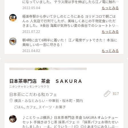
になっていました。 テラス席は手を伸ばしたら江ノ電に触れ
そうなくらい近い..! ・ ご飯はしらす丼と卵かけご飯を注文。
2022.05.04
もっとみる
卵かけご飯は自力で泡立てる方式。 体に良さそうなメニュー
でホッと一息、、 と思ったら、江ノ電が通過するのでずっと
極楽寺駅から歩いて少しのところにある ヨリドコロで朝ごは
アトラクション気分で楽しめました♪ #春風さんぽ #ヒーリン
ん🍚 人気店で行列でしたが、美味しくあじの干物定食いただ
グ旅 #Myことりっぷ #鎌倉 #鎌倉カフェ #江ノ電
きました。 #長谷 海風が気持ちい夏の長谷でのショートトリッ
プにて🌊☀️ #鎌倉#長谷#極楽寺#ヨリドコロ#朝ごはん
2021.07.22
もっとみる
朝4時に出て6時半に着いた！ 江ノ電席ゲットできた！ 本当に
美味しいの一言に尽きる！
2021.04.02
もっとみる
日本茶専門店 茶倉 ＳＡＫＵＲＡ
ニホンチャセンモンテンサクラ
817
日本茶にこだわる和カフェ
横浜・みなとみらい・中華街・桜木町・関内
ごはん, カフェ, スイーツ・お菓子
♪ことりっぷ横浜♪ 日本茶専門店 茶倉 SAKURA オムシチュー
セット 手焼きほうじ茶 抹茶パフェ ※ 「抹茶パフェお待たせい
たしました」 …え、どういう…！(◎_◎;) あまりにお久しぶり