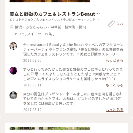
美女と野獣のカフェ＆レストランBeauty
＆the Beast
ビジョトヤジュウノカフェアンドレストランビューティーアンドザ
558
ビースト
横浜・みなとみらい・中華街・桜木町・関内
カフェ, スイーツ・お菓子
🌹✨restaurant Beauty ＆ the Beast 🌹✨ベルのアフタヌーン
ティーパーティ 🌹✨フランス童話「美女と野獣」の世界観を再
現したカフェ＆レストランです。 * 美女と野獣のストーリーに
よる✨🏰お城がモチーフの店内に一歩入るとまるでそこはテー
2019.07.20
もっとみる
マパークのような非日常空間。 * ひとり予約(•᎑•)👌💕だけでも
嬉しいのに 完全個室なんですよ〜✨ もっと嬉しいのは滞在時
ずっと行ってみたかった美女と野獣カフェにやっと行ってきま
間無制限‼️ 好きなだけゆっくり出来ちゃいます😆✨ * お部屋は
した♡ 思ってたよりこじんまりとした感じで素敵なカフェで
「野獣の部屋」でした✨ ロマンチックな調度品に👑👸💍お姫様
した♡オムライスもショコラケーキも美味しかった(*´-`)
気分が高まります‼️ * ひとりなので存分にどっぷりと雰囲気を
2018.08.11
もっとみる
味わえます。(♥ω♥*)ｷｭﾝｷｭﾝ♡*゜ * ロマンチックなアフタヌ
ーンティーでした✨🌹✨ カクテルも付いてます😽 お皿の上に
自分の誕生日プレゼントに来てみました。色々志向を凝らされ
も物語♡ * お茶はもちろん飲み放題です💜❤💙💚 紅茶以外に
ていて面白かったです。 お味は、ガスト並みでしたが 雰囲気
コーヒーやソフトドリンクもあり種類は豊富です。 * #夏旅
を楽しむには最高かと思います。
2019 #アフタヌーンティー #横浜 #restaurant Beauty＆
2017.05.12
もっとみる
Beast #美女と野獣