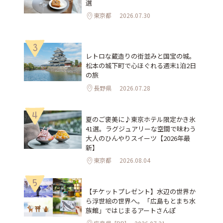
選
東京都
2026.07.30
3
レトロな蔵造りの街並みと国宝の城。
松本の城下町で心ほぐれる週末1泊2日
の旅
長野県
2026.07.28
4
夏のご褒美に♪東京ホテル限定かき氷
41選。ラグジュアリーな空間で味わう
大人のひんやりスイーツ【2026年最
新】
東京都
2026.08.04
5
【チケットプレゼント】水辺の世界か
ら浮世絵の世界へ。「広島もとまち水
族館」ではじまるアートさんぽ