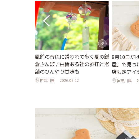
風鈴の音色に誘われて歩く夏の鎌
さな手紙をした
8月10日
倉さんぽ♪由緒ある社の参拝と老
ahouse
屋」で見つ
舗のひんやり甘味も
店限定アイ
神奈川県
2026.08.02
1
神奈川県
2