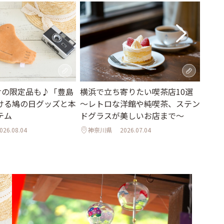
横浜で立ち寄りたい喫茶店10選
東京
だけの限定品も♪「豊島
～レトロな洋館や純喫茶、ステン
ィー
ける鳩の日グッズと本
ドグラスが美しいお店まで～
ける
テム
るテ
神奈川県
2026.07.04
026.08.04
東京