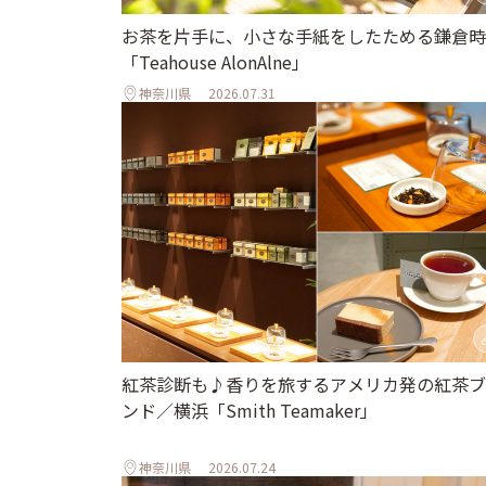
お茶を片手に、小さな手紙をしたためる鎌倉時
「Teahouse AlonAlne」
神奈川県
2026.07.31
紅茶診断も♪香りを旅するアメリカ発の紅茶ブ
ンド／横浜「Smith Teamaker」
神奈川県
2026.07.24