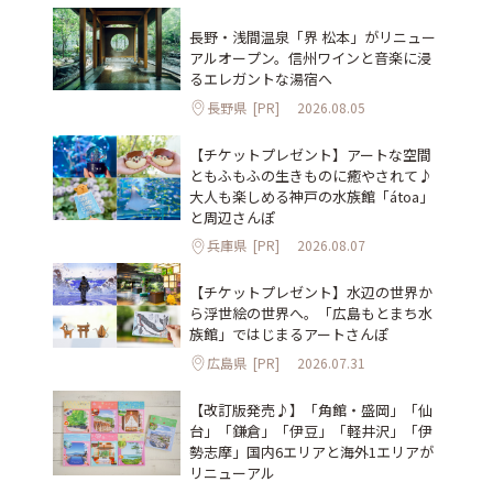
長野・浅間温泉「界 松本」がリニュー
アルオープン。信州ワインと音楽に浸
るエレガントな湯宿へ
長野県
[PR]
2026.08.05
【チケットプレゼント】アートな空間
ともふもふの生きものに癒やされて♪
大人も楽しめる神戸の水族館「átoa」
と周辺さんぽ
兵庫県
[PR]
2026.08.07
【チケットプレゼント】水辺の世界か
ら浮世絵の世界へ。「広島もとまち水
族館」ではじまるアートさんぽ
広島県
[PR]
2026.07.31
【改訂版発売♪】「角館・盛岡」「仙
台」「鎌倉」「伊豆」「軽井沢」「伊
勢志摩」国内6エリアと海外1エリアが
リニューアル