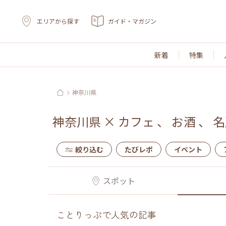
エリアから探す
ガイド・マガジン
新着
特集
神奈川県
神奈川県
×
カフェ
、
お酒
、
名
絞り込む
たびレポ
イベント
スポット
ことりっぷで人気の記事