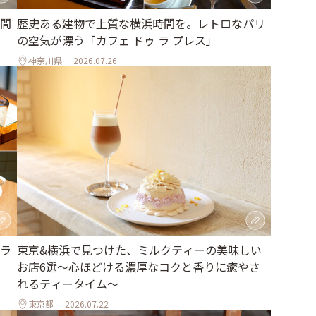
間
歴史ある建物で上質な横浜時間を。レトロなパリ
の空気が漂う「カフェ ドゥ ラ プレス」
神奈川県
2026.07.26
ラ
東京&横浜で見つけた、ミルクティーの美味しい
お店6選～心ほどける濃厚なコクと香りに癒やさ
れるティータイム～
東京都
2026.07.22