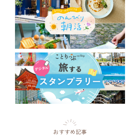
&横浜で見つけた、ミルクテ
の美味しいお店6選～心ほど
濃厚なコクと香りに癒やされ
ィータイム～
都
2026.07.22
おすすめ記事