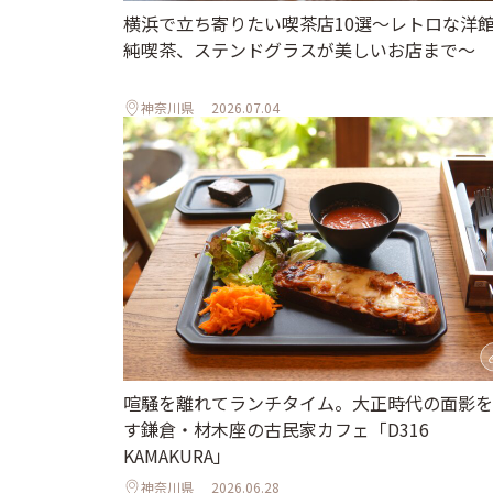
横浜で立ち寄りたい喫茶店10選～レトロな洋
純喫茶、ステンドグラスが美しいお店まで～
神奈川県
2026.07.04
喧騒を離れてランチタイム。大正時代の面影を
す鎌倉・材木座の古民家カフェ「D316
KAMAKURA」
神奈川県
2026.06.28