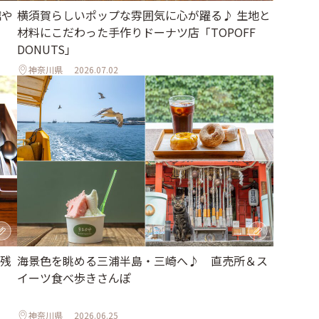
館や
横須賀らしいポップな雰囲気に心が躍る♪ 生地と
材料にこだわった手作りドーナツ店「TOPOFF
DONUTS」
神奈川県
2026.07.02
残
海景色を眺める三浦半島・三崎へ♪ 直売所＆ス
イーツ食べ歩きさんぽ
神奈川県
2026.06.25