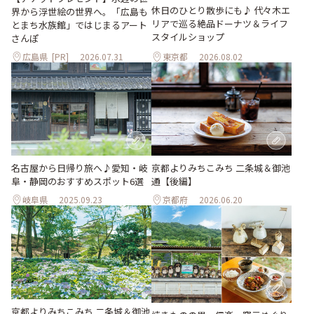
休日のひとり散歩にも♪ 代々木エ
界から浮世絵の世界へ。「広島も
リアで巡る絶品ドーナツ＆ライフ
とまち水族館」ではじまるアート
スタイルショップ
さんぽ
広島県
[PR]
2026.07.31
東京都
2026.08.02
名古屋から日帰り旅へ♪愛知・岐
京都よりみちこみち 二条城＆御池
阜・静岡のおすすめスポット6選
通【後編】
岐阜県
2025.09.23
京都府
2026.06.20
京都よりみちこみち 二条城＆御池