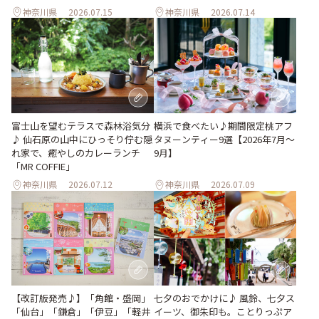
神奈川県
2026.07.15
神奈川県
2026.07.14
富士山を望むテラスで森林浴気分
横浜で食べたい♪期間限定桃アフ
♪ 仙石原の山中にひっそり佇む隠
タヌーンティー9選【2026年7月～
れ家で、癒やしのカレーランチ
9月】
「MR COFFIE」
神奈川県
2026.07.12
神奈川県
2026.07.09
【改訂版発売♪】「角館・盛岡」
七夕のおでかけに♪ 風鈴、七夕ス
「仙台」「鎌倉」「伊豆」「軽井
イーツ、御朱印も。ことりっぷア