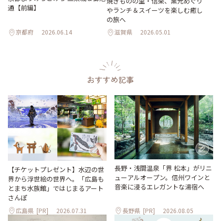
焼きものの里・信楽、窯元めぐり
通【前編】
やランチ＆スイーツを楽しむ癒し
の旅へ
京都府
2026.06.14
滋賀県
2026.05.01
おすすめ記事
長野・浅間温泉「界 松本」がリニ
【チケットプレゼント】水辺の世
ューアルオープン。信州ワインと
界から浮世絵の世界へ。「広島も
音楽に浸るエレガントな湯宿へ
とまち水族館」ではじまるアート
さんぽ
広島県
[PR]
2026.07.31
長野県
[PR]
2026.08.05