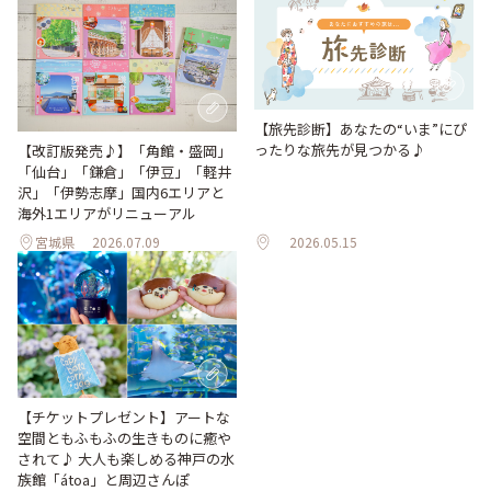
【旅先診断】あなたの“いま”にぴ
ったりな旅先が見つかる♪
【改訂版発売♪】「角館・盛岡」
「仙台」「鎌倉」「伊豆」「軽井
沢」「伊勢志摩」国内6エリアと
海外1エリアがリニューアル
宮城県
2026.07.09
2026.05.15
【チケットプレゼント】アートな
空間ともふもふの生きものに癒や
されて♪ 大人も楽しめる神戸の水
族館「átoa」と周辺さんぽ