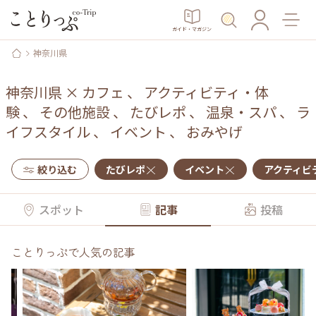
ガイド・マガジン
神奈川県
神奈川県
×
カフェ
、
アクティビティ・体
験
、
その他施設
、
たびレポ
、
温泉・スパ
、
ラ
イフスタイル
、
イベント
、
おみやげ
絞り込む
たびレポ
イベント
アクティビ
スポット
記事
投稿
ことりっぷで人気の記事