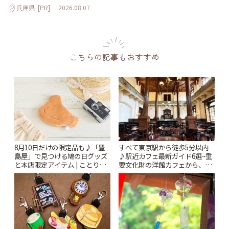
兵庫県
[PR]
2026.08.07
こちらの記事もおすすめ
すべて東京駅から徒歩5分以内
8月10日だけの限定品も♪「豊
♪駅近カフェ最新ガイド6選~重
島屋」で見つける鳩の日グッズ
要文化財の洋館カフェから、改
と本店限定アイテム | ことりっ
札すぐのレトロ喫茶まで~ | こと
ぷ
りっぷ