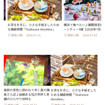
さ
お茶を片手に、小さな手紙をしたため
横浜で食べたい♪期間限定桃
ん
る鎌倉時間「Teahouse AlonAlne」
ーンティー9選【2026年7月～
神奈川県
2026.07.31
神奈川県
2026.07.09
風鈴の音色に誘われて歩く夏の鎌
お茶を片手に、小さな手紙をした
倉さんぽ♪由緒ある社の参拝と老
ためる鎌倉時間「Teahouse
舗のひんやり甘味も
AlonAlne」
神奈川県
2026.08.02
神奈川県
2026.07.31