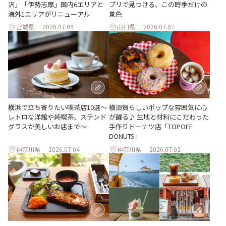
沢」「伊勢志摩」国内6エリアと
プリで見つける、この時季だけの
海外1エリアがリニューアル
景色
宮城県
2026.07.09
山口県
2026.07.07
横浜で立ち寄りたい喫茶店10選～
横須賀らしいポップな雰囲気に心
レトロな洋館や純喫茶、ステンド
が躍る♪ 生地と材料にこだわった
グラスが美しいお店まで～
手作りドーナツ店「TOPOFF
DONUTS」
神奈川県
2026.07.04
神奈川県
2026.07.02