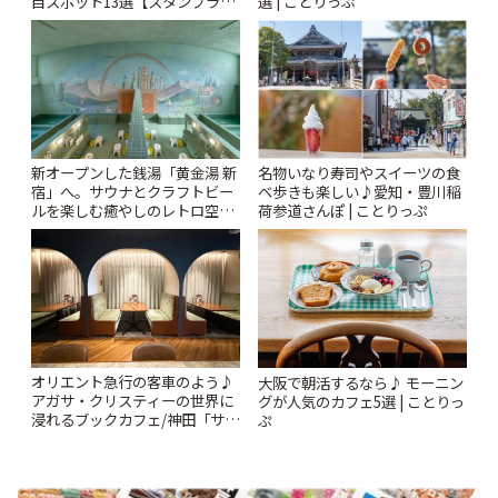
目スポット13選【スタンプラリ
選 | ことりっぷ
ー開催中】 | ことりっぷ
新オープンした銭湯「黄金湯 新
名物いなり寿司やスイーツの食
宿」へ。サウナとクラフトビー
べ歩きも楽しい♪愛知・豊川稲
ルを楽しむ癒やしのレトロ空間
荷参道さんぽ | ことりっぷ
| ことりっぷ
オリエント急行の客車のよう♪
大阪で朝活するなら♪ モーニン
アガサ・クリスティーの世界に
グが人気のカフェ5選 | ことりっ
浸れるブックカフェ/神田「サロ
ぷ
ンクリスティ」 | ことりっぷ