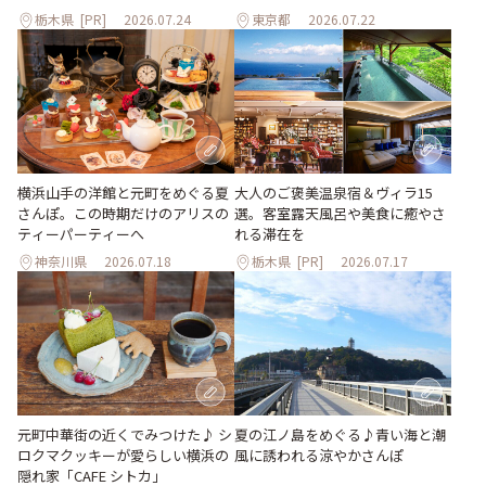
栃木県
[PR]
2026.07.24
東京都
2026.07.22
大人のご褒美温泉宿＆ヴィラ15
横浜山手の洋館と元町をめぐる夏
選。客室露天風呂や美食に癒やさ
さんぽ。この時期だけのアリスの
れる滞在を
ティーパーティーへ
神奈川県
2026.07.18
栃木県
[PR]
2026.07.17
元町中華街の近くでみつけた♪ シ
夏の江ノ島をめぐる♪青い海と潮
ロクマクッキーが愛らしい横浜の
風に誘われる涼やかさんぽ
隠れ家「CAFE シトカ」