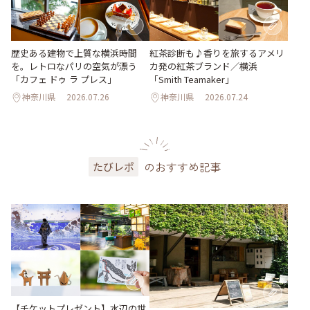
歴史ある建物で上質な横浜時間
紅茶診断も♪香りを旅するアメリ
を。レトロなパリの空気が漂う
カ発の紅茶ブランド／横浜
「カフェ ドゥ ラ プレス」
「Smith Teamaker」
神奈川県
2026.07.26
神奈川県
2026.07.24
のおすすめ記事
たびレポ
【チケットプレゼント】水辺の世