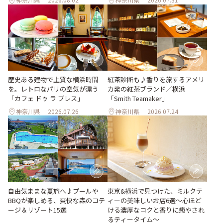
歴史ある建物で上質な横浜時間
紅茶診断も♪香りを旅するアメリ
を。レトロなパリの空気が漂う
カ発の紅茶ブランド／横浜
「カフェ ドゥ ラ プレス」
「Smith Teamaker」
神奈川県
2026.07.26
神奈川県
2026.07.24
自由気ままな夏旅へ♪プールや
東京&横浜で見つけた、ミルクテ
BBQが楽しめる、爽快な森のコテ
ィーの美味しいお店6選～心ほど
ージ＆リゾート15選
ける濃厚なコクと香りに癒やされ
るティータイム～