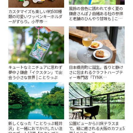
風鈴の音色に誘われて歩く夏の
カスタマイズも楽しい!約500種
鎌倉さんぽ♪由緒ある社の参拝
類の可愛いワッペンキーホルダ
と老舗のひんやり甘味も | こと
ーがずらり。小平市
りっぷ
「Kimamaya T&K」 | ことりっ
ぷ
キュートなミニチュアに思わず
日本橋兜町に誕生。香りと静け
夢中♪鎌倉「イクスタン」で出
さに包まれるクラフトハーブテ
会う小さな世界 | ことりっぷ
ィー専門店「TYNK
Kabutocho」 | ことりっぷ
新しくなった「ことりっぷ軽井
公園ビューから川床テラスま
沢」と一緒におでかけしたい注
で。緑に癒される大阪のカフェ5