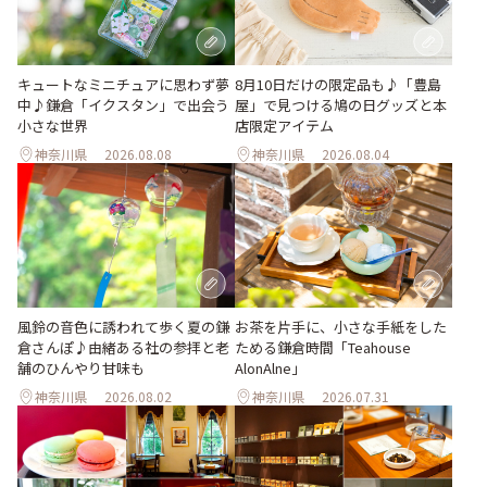
キュートなミニチュアに思わず夢
8月10日だけの限定品も♪「豊島
中♪鎌倉「イクスタン」で出会う
屋」で見つける鳩の日グッズと本
小さな世界
店限定アイテム
神奈川県
2026.08.08
神奈川県
2026.08.04
風鈴の音色に誘われて歩く夏の鎌
お茶を片手に、小さな手紙をした
倉さんぽ♪由緒ある社の参拝と老
ためる鎌倉時間「Teahouse
舗のひんやり甘味も
AlonAlne」
神奈川県
2026.08.02
神奈川県
2026.07.31