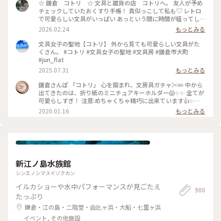
☆ 鎌倉 コトリ ☆ 文具と雑貨の店 コトリへ。 友人が予め
チェックしていたおくすり手帳！ 真似っこして私も♡ レトロ
で可愛らしい文具がいっぱい あっという間に時間が経ってし
まいます。 そして懲りずにまた、小さいファイルを買ってしま
2026.02.24
もっとみる
った‥ #文具 #雑貨 #鎌倉 #鎌倉コトリ
文具女子の聖地【コトリ】 外から見ても可愛らしい文具がた
くさん。 #コトリ #文具女子の聖地 #文具房 #鎌倉市大町
#jun_flat
2025.07.31
もっとみる
鎌倉さんぽ 「コトリ」 心を掴まれ、文房具ガチャ✂️✏️ 中から
出てきたのは、折り紙のミニチュアキーホルダー😱✨✨ 全てが
可愛らしすぎ！ 注意:めちゃくちゃ精巧に出来ています👍✨
集めたくなるやつです…笑。 #鎌倉#コトリ#ガチャガチャ#折
2020.01.16
もっとみる
り紙
新江ノ島水族館
シンエノシマスイゾクカン
イルカショーや水中パフォーマンスが見ごたえ
900
たっぷり
鎌倉・江の島・二階堂・由比ヶ浜・大船・七里ヶ浜
イベント, その他施設