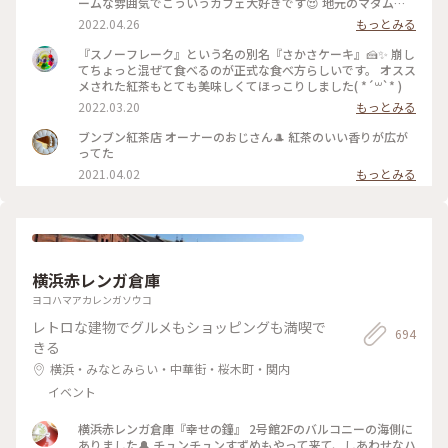
ームな雰囲気でこういうカフェ大好きです😍 地元のマダムさ
んがおしゃべりに夢中でした(笑) 通りかかって気になり
2022.04.26
もっとみる
Googleで調べたら、クチコミでは「一見さんお断りな雰囲
気」とか「うちに何か用ですか？って感じの対応」ってあった
『スノーフレーク』という名の別名『さかさケーキ』🍰✨ 崩し
のだけど、全然そんなことなくて(男性のマスターが素っ気な
てちょっと混ぜて食べるのが正式な食べ方らしいです。 オスス
いかな？)女性の方はテキパキと対応されていて、とりあえず
メされた紅茶もとても美味しくてほっこりしました( *´꒳`* )
忙しそうではありました😲私は全然嫌な気分ではありませんで
2022.03.20
もっとみる
した✨ この逆さまのケーキ？🧐が気になってオーダーしてみた
ところ、 ケーキではなくて、メレンゲのシフォンみたいな感じ
ブンブン紅茶店 オーナーのおじさん🎩 紅茶のいい香りが広が
でふわっふわ😍とろけますぅ ひたすら甘々なんだけど、イチ
ってた
ゴが甘酸っぱくて、一緒に食べて紅茶をいただくには最高のバ
2021.04.02
もっとみる
ランスでした💓 #鎌倉カフェ #紅茶専門店 #ブンブン紅茶店 #
鎌倉さんぽ #Myことりっぷ #カフェ巡り #38_カフェ巡り
横浜赤レンガ倉庫
ヨコハマアカレンガソウコ
レトロな建物でグルメもショッピングも満喫で
694
きる
横浜・みなとみらい・中華街・桜木町・関内
イベント
横浜赤レンガ倉庫『幸せの鐘』 2号館2Fのバルコニーの海側に
ありました🔔 チュンチュンすずめもやって来て、しあわせなハ