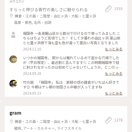
ホウコクジ
1555
すらっと伸びる青竹の美しさに魅せられる
鎌倉・江の島・二階堂・由比ヶ浜・大船・七里ヶ浜
風景・景色, 名所・旧跡
報国寺 一条恵観山荘から数分で行けるので寄ってみました こ
ちらはちようど見頃でした！ そして夕暮れの由比ヶ浜 葉山側
と七里ヶ浜側で海も空も色が違って面白い写真となりました
2024.12.10
もっとみる
いつかの報国寺。 駅からは離れているので密かな穴場でした
が（平日限定）、最近割と混んでます💦 この時期報国寺で蚊
に刺されなかったのは初めてじゃないでしょうか。どこ行っ
た〜🦟 #ことりっぷ旅2024 #鎌倉
2024.09.20
もっとみる
竹の庭 「報国寺」 私は 新緑の頃の鎌倉がいちばん好きで
す😊 今朝はテレ朝の依田さん中継が入ってますね
2024.05.23
もっとみる
gram
1278
鎌倉・江の島・二階堂・由比ヶ浜・大船・七里ヶ浜
雑貨, アート・カルチャー, ライフスタイル