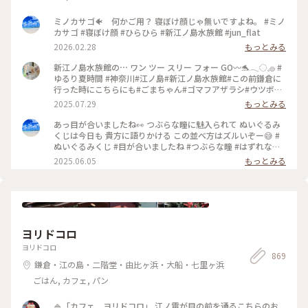
ミノカサゴ🐠 何かご用？ 寝ぼけ顔じゃ無いですよね。 #ミノ
カサゴ #寝ぼけ顔 #ひらひら #新江ノ島水族館 #jun_flat
2026.02.28
もっとみる
新江ノ島水族館の⋯ ワン ツー スリー フォー GO〰️🐬𓂃◌𓈒𓐍 #
ゆるり夏時間 #神奈川#江ノ島#新江ノ島水族館#この前鎌倉に
行った時にこちらにも#ごまちゃん#ゴマフアザラシ#ウツボ#
お気に入りの3匹でピョンピョンしてる子たち#海岸バックで泳
2025.07.29
もっとみる
ぐクラゲたち#イルカショー#シーキャンドルが見える✨️
あっ目が合いましたね👀 つぶらな瞳に魅入られて ぬいぐるみ
くじは今日も 貴方に語りかける この並べ方はズルいぞー😅 #
ぬいぐるみくじ #目が合いましたね #つぶらな瞳 #はずれなし
#新江ノ島水族館 #jun_flut
2025.06.05
もっとみる
ヨリドコロ
ヨリドコロ
869
鎌倉・江の島・二階堂・由比ヶ浜・大船・七里ヶ浜
ごはん, カフェ, パン
🍚「カフェ ヨリドコロ」 江ノ電が目の前を通るこちらのお