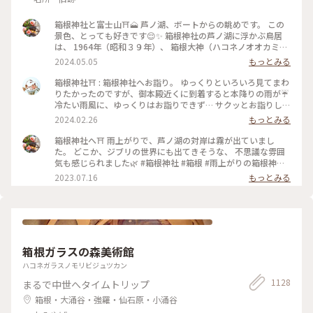
箱根神社と富士山⛩️🗻 芦ノ湖、ボートからの眺めです。 この
景色、とっても好きです😌✨ 箱根神社の芦ノ湖に浮かぶ鳥居
は、 1964年（昭和３９年）、 箱根大神（ハコネノオオカミ）
御鎮座 １２００年と東京オリンピック開催を奉祝記念し、
2024.05.05
もっとみる
「平和」の扁額が掲げられたそうです。 講和条約の全権特命大
使として調印した 吉田茂元首相が書かれたそうで、 それ以来
箱根神社⛩️ : 箱根神社へお詣り。 ゆっくりといろいろ見てまわ
「平和の鳥居」と親しまれています。 この「平和」の文字は、
りたかったのですが、御本殿近くに到着すると本降りの雨が☔️
芦ノ湖側からしか見られないので、 見た時はおおぉ〜✨と感動
冷たい雨風に、ゆっくりはお詣りできず… サクッとお詣りして
しました😊 #箱根神社 #芦ノ湖 #平和の鳥居 #GW #春色さがし
車に戻りました😭 : 九頭竜神社の新宮もあって見所満載です
2024.02.26
もっとみる
が、景色の写真も撮れず…残念でした😢 いろいろ後悔が残る…
また箱根に来たら、もう一度ちゃんとお詣りしに来たいです✨
箱根神社へ⛩ 雨上がりで、芦ノ湖の対岸は霧が出ていまし
木々や苔の緑が綺麗で癒されました🌿 : 平日なのにたくさんの
た。 どこか、ジブリの世界にも出てきそうな、 不思議な雰囲
人がいました。 御朱印もたくさん待つかな？と思ったけれど、
気も感じられました🌿 #箱根神社 #箱根 #雨上がりの箱根神社
意外にも待っている人はいなくて、すぐにいただくことができ
#私のことりっぷ旅 #美しい町
2023.07.16
もっとみる
ました。 : 特に良い写真もないのですが、旅の思い出投稿でし
た😊 : 📷:2024.2.19 Mon. : #私のことりっぷ旅 #冬の旅 #箱根日
帰り温泉旅 #神社 #神社巡り #箱根 #芦ノ湖 #箱根神社 #九頭竜
神社新宮 #みどりに癒される #また参拝したい #神奈川 #milk
のミルキーな毎日
箱根ガラスの森美術館
ハコネガラスノモリビジュツカン
1128
まるで中世へタイムトリップ
箱根・大涌谷・強羅・仙石原・小涌谷