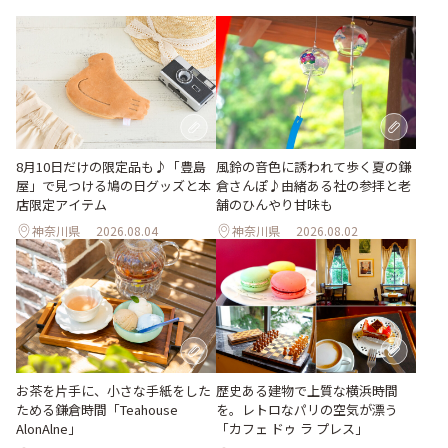
風鈴の音色に誘われて歩く夏の鎌
8月10日だけの限定品も♪「豊島
倉さんぽ♪由緒ある社の参拝と老
屋」で見つける鳩の日グッズと本
舗のひんやり甘味も
店限定アイテム
神奈川県
2026.08.04
神奈川県
2026.08.02
お茶を片手に、小さな手紙をした
歴史ある建物で上質な横浜時間
ためる鎌倉時間「Teahouse
を。レトロなパリの空気が漂う
AlonAlne」
「カフェ ドゥ ラ プレス」