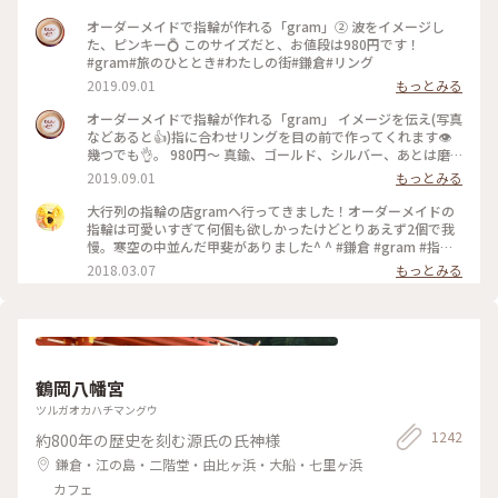
オーダーメイドで指輪が作れる「gram」② 波をイメージし
た、ピンキー💍 このサイズだと、お値段は980円です！
#gram#旅のひととき#わたしの街#鎌倉#リング
2019.09.01
もっとみる
オーダーメイドで指輪が作れる「gram」 イメージを伝え(写真
などあると👍)指に合わせリングを目の前で作ってくれます👁
幾つでも👌。 980円〜 真鍮、ゴールド、シルバー、あとは磨
きをかけるかマットな感じにするか💍😊✨✨ 今回は、左からピ
2019.09.01
もっとみる
ンキー、中指、親指と作りました😅 いつもは行列がすごいの
に、この日、整理券なし、30分並び入れました😱😱‼️(平日の
大行列の指輪の店gramへ行ってきました！オーダーメイドの
夕方) 皆さん、カップルもいだけど、グループで来られ旅の思
指輪は可愛いすぎて何個も欲しかったけどとりあえず2個で我
い出に作られたりしている方が多かったです😊 まさか、入れ
慢。寒空の中並んだ甲斐がありました^ ^ #鎌倉 #gram #指輪
ると思わなかったので、待ち時間に情報収集し勢いで作ったリ
#オーダーメイド
2018.03.07
もっとみる
ング。それでも、なんだか愛着がわきますね… 次は、重ね付け
られるのを作ろうかなぁ… #gram#旅のひととき#わたしの街#
鎌倉#リング
鶴岡八幡宮
ツルガオカハチマングウ
1242
約800年の歴史を刻む源氏の氏神様
鎌倉・江の島・二階堂・由比ヶ浜・大船・七里ヶ浜
カフェ