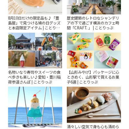
歴史建築のレトロなシャンデリ
8月10日だけの限定品も♪「豊
アの下で過ごす横浜のカフェ時
島屋」で見つける鳩の日グッズ
間「CRAFT. 」 | ことりっぷ
と本店限定アイテム | ことりっ
ぷ
名物いなり寿司やスイーツの食
【山形みやげ】パッケージに心
べ歩きも楽しい♪愛知・豊川稲
ときめく、山形駅で買えるお菓
荷参道さんぽ | ことりっぷ
子6選 | ことりっぷ
清々しい空気で身も心も清めら