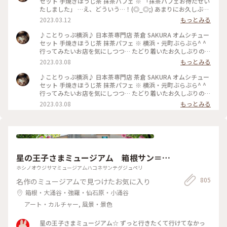
セット 手焼きほうじ茶 抹茶パフェ ※ 「抹茶パフェお待たせい
たしました」 …え、どういう…！(◎_◎;) あまりにお久しぶり
で 抹茶パフェが リニューアルしていることも知らず 衝撃
2023.03.12
もっとみる
的〜！！ なんと雲…いや、わたあめがモリッと 爆発的に？！
のってます(*^o^*) とりあえず写真、写真（笑） あまりの動揺
♪ことりっぷ横浜♪ 日本茶専門店 茶倉 SAKURA オムシチュー
にわたあめを食べながら 落としたり(^^;; でもわたあめの中か
セット 手焼きほうじ茶 抹茶パフェ ※ 横浜・元町ぶらぶら^ ^
らは 私の知ってるおいしい抹茶パフェ☆ 抹茶づくしのおいし
行ってみたいお店を気にしつつ… たどり着いたお久しぶりの
いパフェでした！ そしてそして 満腹になりすぎました…
「日本茶専門店 茶倉 SAKURA」 ランチメニューの オムシチュ
2023.03.08
もっとみる
(o^^o) 楽しいランチタイムでした〜☆ #私のことりっぷ旅
ーセットを いただきました☆ 登場したのは オムライスに 豆乳
#Myことりっぷ #パフェ #抹茶 #日本茶 #ランチ #カフェ ##元
のシチューをたっぷりかけた ボリューム満点の一品☆ オムラ
♪ことりっぷ横浜♪ 日本茶専門店 茶倉 SAKURA オムシチュー
町 #横浜
イスのご飯は ほうじ茶で炊いた香ばしご飯☆ 豆乳シチューと
セット 手焼きほうじ茶 抹茶パフェ ※ 横浜・元町ぶらぶら^ ^
たまごが一体に とろり〜☆ ん〜おいしっ(o^^o) ※ そして次に
行ってみたいお店を気にしつつ… たどり着いたお久しぶりの
ランチには 人気の抹茶パフェを追加できたので またまたお久
「日本茶専門店 茶倉 SAKURA」 ランチメニューの オムシチュ
2023.03.08
もっとみる
しぶりの 茶倉の抹茶パフェ登場です〜(^O^) #私のことりっぷ
ーセットを いただきました☆ 登場したのは オムライスに 豆乳
旅 #Myことりっぷ #オムシチュー #オムライス #シチュー #元
のシチューをたっぷりかけた ボリューム満点の一品☆ オムラ
町 #日本茶 #カフェ #元町 #横浜
イスのご飯は ほうじ茶で炊いた香ばしご飯☆ 豆乳シチューと
たまごが一体に とろり〜☆ ん〜おいしっ(o^^o) ※ そして次に
ランチには 人気の抹茶パフェを追加できたので またまたお久
しぶりの 茶倉の抹茶パフェ登場です〜(^O^) #私のことりっぷ
星の王子さまミュージアム 箱根サン＝テ
旅 #Myことりっぷ #オムシチュー #オムライス #シチュー #日
本茶 #ランチ #カフェ #元町 #横浜
グジュペリ
ホシノオウジサマミュージアムハコネサンテグジュペリ
805
名作のミュージアムで見つけたお気に入り
箱根・大涌谷・強羅・仙石原・小涌谷
アート・カルチャー, 風景・景色
星の王子さまミュージアム☆ ずっと行きたくて行けてなかっ