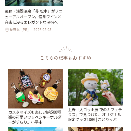
長野・浅間温泉「界 松本」がリニ
ューアルオープン。信州ワインと
音楽に浸るエレガントな湯宿へ
長野県
[PR]
2026.08.05
こちらの記事もおすすめ
上野「大ゴッホ展 夜のカフェテ
カスタマイズも楽しい!約500種
ラス」で見つけた、オリジナル
類の可愛いワッペンキーホルダ
限定グッズ10選 | ことりっぷ
ーがずらり。小平市
「Kimamaya T&K」 | ことりっ