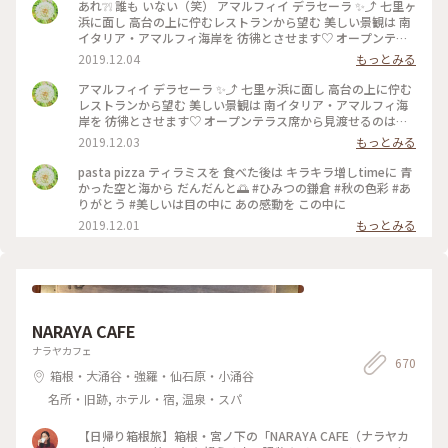
あれ❔❕ 誰も いない（笑） アマルフィイ デラセーラ ✨⤴︎ 七里ヶ
浜に面し 高台の上に佇むレストランから望む 美しい景観は 南
イタリア・アマルフィ海岸を 彷彿とさせます♡ オープンテラ
ス席から見渡せるのは 180度オーシャンビューの眩いパノラマ
2019.12.04
もっとみる
は いつまでも いつまでも 眺めていたくなり… 困ります（笑）
#ひみつの鎌倉 #秋のお出かけ #美味しかった #ありがとう う
アマルフィイ デラセーラ ✨⤴︎ 七里ヶ浜に面し 高台の上に佇む
っかり３時間 経っていた（笑） のんびりさん
レストランから望む 美しい景観は 南イタリア・アマルフィ海
岸を 彷彿とさせます♡ オープンテラス席から見渡せるのは
180度オーシャンビューの眩いパノラマは いつまでも いつま
2019.12.03
もっとみる
でも 眺めていたくなり… 困ります（笑） #ひみつの鎌倉 #秋の
お出かけ #美味しかった #ありがとう うっかり３時間 経ってい
pasta pizza ティラミスを 食べた後は キラキラ増しtimeに 青
た（笑）
かった空と海から だんだんと🌅 #ひみつの鎌倉 #秋の色彩 #あ
りがとう #美しいは目の中に あの感動を この中に
2019.12.01
もっとみる
NARAYA CAFE
ナラヤカフェ
670
箱根・大涌谷・強羅・仙石原・小涌谷
名所・旧跡, ホテル・宿, 温泉・スパ
【日帰り箱根旅】箱根・宮ノ下の「NARAYA CAFE（ナラヤカ