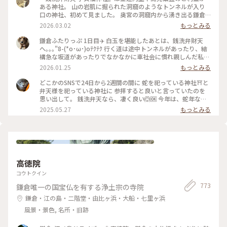
ある神社。 山の岩肌に掘られた洞窟のようなトンネルが入り
口の神社、初めて見ました。 奥宮の洞窟内から湧き出る鎌倉
五名水のひとつ「銭洗水」でお金を洗うと 何倍にも増えて戻
2026.03.02
もっとみる
ってくると信じられています。 現金持ち歩かないので、その場
で 旦那さんに恵んでもらった1,000円札と100円玉を洗いまし
鎌倉ふたりっぷ 1日目✈️ 白玉を堪能したあとは、銭洗弁財天
た。 意味あるかな。 ✒︎ 源頼朝が夢のお告げで発見した洞窟の
へ｡｡｡"8-(*o･ω･)oﾃｸﾃｸ 行く道は途中トンネルがあったり、結
清水が由来。 北条時頼もこの神を敬い自ら銭を洗って祈り、
構急な坂道があったりでなかなかに車社会に慣れ親しんだ私た
いつしか銭洗いの水と呼ばれるように。 御祭神は水の神、市
ちにはハードモード(((;°▽°))💦 最後にかなりな上り坂ですっか
2026.01.25
もっとみる
杵島姫命（いちきしまひめのみこと）。 🐾 茶房 雲母の前の道
り折れた心を奮い立たせ何とか無事到着(〃´o｀)ﾌｩ… 参拝し
をさらに10分ほど進んだ先にあります。 鎌倉駅西口から歩い
て、もちろんお金を少し洗い、お守り等を頂いたあとは大仏様
どこかのSNSで24日から2週間の間に 蛇を祀っている神社⛩️と
て20分ほど。 #銭洗弁財天#神奈川#鎌倉#日本遺産#銭洗弁財
に会いに行きました😊 運良く、銭洗弁財天を出た時にタクシ
弁天様を祀っている神社に 参拝すると良いと言っていたのを
天宇賀福神社#はじめての鎌倉#全決の熱が冷めない#狛犬
ー🚕が止まったので、すかさず捕まえ無事乗車。 楽ちんで高
思い出して。 銭洗弁天なら、凄く良い🙆🆗 今年は、蛇年なの
徳院へ向かいました。 親切な運転手さんに生き方を教えても
で来なければと思っていたので 丁度のタイミングと思って参
2025.05.27
もっとみる
らい、迷うことなく到着🙌 初めてお会いする鎌倉の大仏様
拝出来ました❣️ #神社 #銭洗弁天 #巳年 #弁天様 #鎌倉
は、どっしりと迎えてくださいました🙇‍♀️ 後ろから見ると、背
中が開いていらっしゃる(*´艸`) ゆっくり見たあとは長谷寺へ
行きましたが、まさかのここでも長い階段🤣🤣何とか登りきっ
てお参りを済ませ、お次は憧れの江ノ電に乗って次の目的地へ
向います🚃💨 #開運旅 #鎌倉 #銭洗弁財天#鎌倉の大仏様#長谷
高徳院
寺
コウトクイン
773
鎌倉唯一の国宝仏を有する浄土宗の寺院
鎌倉・江の島・二階堂・由比ヶ浜・大船・七里ヶ浜
風景・景色, 名所・旧跡