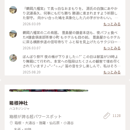
『鶴岡八幡宮』で真っ白なおまもりを。 源氏の白旗にあやか
り武運長久、何事にも打ち勝ち 勝運に恵まれますよう祈願し
た御守。 向かい合った鳩を具象化した八の字がかわいい。 鳩
が道案内をする“八幡神の使い”とされる神聖な鳥であり、 対
2026.03.09
もっとみる
の鳩が末広がりで縁起が良いことも理由だそうです。 #はじめ
ての鎌倉#鎌倉#鶴岡八幡宮#国指定重要文化財#狛犬#旅の記念
鶴岡八幡宮の二の鳥居。 豊島屋の鎌倉本店も、夜パフェ食べ
た#鎌倉俱楽部茶寮小町 もホテルも目の前。 豊島屋からホテル
に戻る横断歩道の信号待ちで ふと桜を見上げたらサクジロー
がいたのでiPhoneで。 #はじめての鎌倉#Ayu桜#サクジロー#
2026.03.07
もっとみる
鎌倉#鶴岡八幡宮#二の鳥居#狛犬
ぼんぼり祭⛩ 夜の帳が下りました✩.*˚ この日は献笛が19時よ
り舞殿にて行われ、本宮への階段はたくさんの観客で埋め尽く
されています♪⋆*॰･*⟡.⋆🪈 笛の音を少し楽しんで、私はそろそ
ろ帰らなければと、またぼんぼりを眺めながら参道を歩きます
2025.08.20
もっとみる
まだこの時間からもたくさんの人が次々と向かっていて、長年
たくさんの人に愛されているお祭りなんだなぁと感じました✨️
来年もどんなぼんぼりがあるか気になっちゃうだろうな〰️
*˙︶˙*)ﾉ"ﾏﾀﾈｰ♡ #ゆるり夏時間 #神奈川 #鎌倉 #鶴岡八幡宮 #
ぼんぼり祭 #毎年立秋の前日から9日まで#ぼんぼり#献笛#渡瀬
政造#庵野秀明と安野百葉子夫妻の作品は並んで展示#山崎杉夫
箱根神社
ハコネジンジャ
1128
箱根が誇る超パワースポット
箱根・大涌谷・強羅・仙石原・小涌谷
名所・旧跡