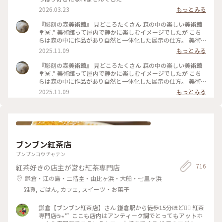
2026.03.23
もっとみる
『彫刻の森美術館』 見どころたくさん 森の中の楽しい美術館
🌳💓 .* 美術館って屋内で静かに楽しむイメージでしたが こち
らは森の中に作品があり自然と一体化した展示の仕方。 美術
館のイメージをいい意味で覆される素敵な場所でした。 .* その
2025.11.09
もっとみる
中でも、このステンドグラスの塔は圧巻😳！ 写真には収まり
きらないくらい 視界いっぱいにキラキラが🌟 じっと見ている
『彫刻の森美術館』 見どころたくさん 森の中の楽しい美術館
と吸い込まれそう！ 先日、素敵ユーザーさんも投稿されてい
🌳💓 .* 美術館って屋内で静かに楽しむイメージでしたが こち
ましたが ”幸せをよぶシンフォニー”という名前なんですね☺️
らは森の中に作品があり自然と一体化した展示の仕方。 美術
ほんと幸せいっぱいになれる作品でした。 よく見ると動物や
館のイメージをいい意味で覆される素敵な場所でした。 .* その
2025.11.09
もっとみる
いろいろな模様があり、それを見つけるのも楽しいです💓 階
中でも、このステンドグラスの塔は圧巻😳！ 写真には収まり
段を登り上から見た景色も迫力あり(2枚目)！ 自然いっぱいの
きらないくらい 視界いっぱいにキラキラが🌟 先日、素敵ユー
中お散歩も楽しいし写真スポットもたくさんで 家族と充実し
ザーさんも投稿されていましたが ”幸せをよぶシンフォニ
た時間を過ごせました。 .* こちらも3年前の今頃の写真です。
ー”という名前なんですね☺️ ほんと幸せいっぱいになれる作品
南伊奈ヶ湖に行った次の日に訪れました。 #彫刻の森美術館 #
でした。 よく見ると動物やいろいろな模様があり、それを見
箱根 #ことりっぷ神奈川 #ことりっぷと一緒
つけるのも楽しいです💓 階段を登り上から見た景色も迫力あ
ブンブン紅茶店
り(2枚目)！ 自然いっぱいの中お散歩も楽しいし写真スポット
もたくさんで 家族と充実した時間を過ごせました。 .* こちら
ブンブンコウチャテン
も3年前の今頃の写真です。 南伊奈ヶ湖に行った次の日に訪れ
716
紅茶好きの店主が営む紅茶専門店
ました。 #彫刻の森美術館 #箱根 #ことりっぷ神奈川
鎌倉・江の島・二階堂・由比ヶ浜・大船・七里ヶ浜
雑貨, ごはん, カフェ, スイーツ・お菓子
鎌倉【ブンブン紅茶店】さん 鎌倉駅から徒歩15分ほど🚶‍♀️ 紅茶
専門店☕∗*ﾟ ここも店内はアンティーク調でとってもアットホ