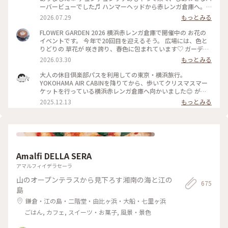
ーバービューでした♬ ハンマーヘッドから赤レンガ倉庫へ。
30年ぶりに一緒に来た友達と、赤レンガ倉庫といえば、「あぶ
2026.07.29
もっとみる
ない刑事」だよね、とか言いながら、楽しく散策。当時はみな
とみらい地区といえば、インターコンチネンタルホテルやラン
FLOWER GARDEN 2026 横浜赤レンガ倉庫で開催中の お花の
ドマークタワーでした。今は、たくさんスポットがあり、周り
イベントです。 今年で20回目を迎えるそう。 広場には、色と
きれないですね♡ #ひみつの絶景#横浜#赤レンガ倉庫#あぶな
りどりの 草花が 咲き誇り、春色に包まれています♡ ガーデン
い刑事ロケ地#幸せの鐘#ベイブリッジ#みなとみらい#みなと
ベアも お出迎え✨ 週末にはマルシェも行われるとか。 横浜に
2026.03.30
もっとみる
ぶらりチケット
も 華やかな 季節が 訪れました。 4月19日まて開催 #風景 #フ
ラワーガーデン #赤レンガ倉庫 #みなとみらい #横浜 #神奈川 #
大人の休日倶楽部パスを利用しての東京・横浜旅行。
ガーデンネックレス横浜 #イベント
YOKOHAMA AIR CABINを降りてから、歩いてクリスマスマー
ケットを行っている横浜赤レンガ倉庫へ向かいました😊 が、
びっくらポン‼️すごい人、人、人。 会場に入場するためのお金
2025.12.13
もっとみる
を支払うための列がなが〜い😱 一度は列に並びましたが、後
ろにいた人が警備の人に聞いたら、入場までに２時間くらいか
かるとか…断念しました🥲 会場周辺を散策して早々にホテルに
チェックインしに行きました。 #神奈川県 #横浜市 #横浜赤レ
ンガ倉庫 #クリスマスマーケット
Amalfi DELLA SERA
アマルフィイデラセーラ
山のオープンテラスから見下ろす湘南の海と江の
675
島
鎌倉・江の島・二階堂・由比ヶ浜・大船・七里ヶ浜
ごはん, カフェ, スイーツ・お菓子, 風景・景色