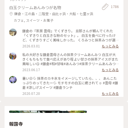
1786
白玉クリームあんみつが名物
鎌倉・江の島・二階堂・由比ヶ浜・大船・七里ヶ浜
カフェ, スイーツ・お菓子
鎌倉の『茶房 雲母』でくずきり。 旦那さんが頼んでくれた
「くずきりと白玉きな粉のセット」。 白玉を食べに行ったけ
ど、くずきりすごく美味しかった。 くろみつと抹茶みつが選べ
ます。 1時間待ちを想定して行ったら、30分も待たずに入れ
2026.03.01
もっとみる
た。 梅の見える特等席。 けど、席についてから出てくるまで
30分弱かかったので、だいたい1時間。 1時間くらいなら、並
私の大好きな鎌倉雲母さんの抹茶クリームあんみつ 白玉が大
んでも食べたいクオリティ。 #神奈川#鎌倉#茶房雲母#白玉#お
きくもちもちで食べ応えがあり程よい甘さの抹茶アイスがまた
もちずき#Ayuのおやつ#はじめての鎌倉
美味しい😋 #鎌倉#和#甘味#あんみつ#抹茶クリームあんみつ#
雲母
2023.06.17
もっとみる
暑い😵💦 抹茶のカキ氷をイメージしていたら、、、 あんこた
っぷりのってきたー💦 モチモチの白玉に癒されて☺️ #雲母 #鎌
倉 #涼しげスイーツ #鎌倉ランチ
2020.07.20
もっとみる
報国寺