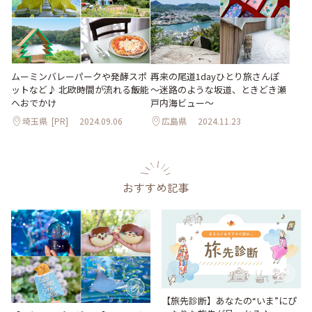
ムーミンバレーパークや発酵スポ
再来の尾道1dayひとり旅さんぽ
ットなど♪ 北欧時間が流れる飯能
～迷路のような坂道、ときどき瀬
へおでかけ
戸内海ビュー～
埼玉県
[PR]
2024.09.06
広島県
2024.11.23
おすすめ記事
【旅先診断】あなたの“いま”にぴ