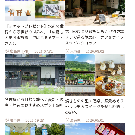
【チケットプレゼント】水辺の世
休日のひとり散歩にも♪ 代々木エ
界から浮世絵の世界へ。「広島も
リアで巡る絶品ドーナツ＆ライフ
とまち水族館」ではじまるアート
スタイルショップ
さんぽ
広島県
[PR]
2026.07.31
東京都
2026.08.02
名古屋から日帰り旅へ♪愛知・岐
焼きものの里・信楽、窯元めぐり
阜・静岡のおすすめスポット6選
やランチ＆スイーツを楽しむ癒し
の旅へ
岐阜県
2025.09.23
滋賀県
2026.05.01