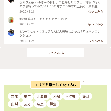
るカフェ系 ハルさんの休日』で登場したカフェ。箱根に行く
のなら寄ってみたい🎵 2001年まで300年以上続く【奈良屋旅
館】だったそうです。 明治時代には、外人さんの宿が【富士屋
2020.09.16
もっとみる
ホテル】日本人の宿は【奈良屋旅館】って言われていたとか。
旅館の従業員寮だった建物を改装して2007年にオープン‼️
#箱根 焼きたてもちもちピザ！ 😋🍴
【１枚目の写真】 瓢箪型の最中。自分で餡をつめて食べるん
2020.02.25
もっとみる
です。だからパリパリ(^^)d 何で瓢箪があちこちにあるんだ⁉️
宮ノ下は豊臣秀吉が小田原 北条氏攻めの時に入った温泉♨️が
#スープセット #ひょうたんぱん美味しかった #箱根パンコレ
あるんです。 秀吉の馬印が瓢箪だったので、お店のロゴマーク
クション
にしたそうです。 なーるほど😃💡 【２枚目の写真】 ちょっと
2019.11.25
もっとみる
お見苦しいのですが、私の足ね😉 足湯の席が空いていたんで
すよ。足湯に入りながらお茶したかったのでラッキー😆💕 で
もね……足湯がものすごく熱いのよ〰️😅 ウッヒャー！
もっとみる
Σ(×_×;)! ってくらい熱い‼️ 足真っ赤ねーーー💞 毎日、39℃の
ぬるま湯に長風呂している私にとって熱いのは苦手😅 たぶ
ん、今まで入った足湯のなかで一番熱いかも…… 温泉地に行く
ときは足拭き用のタオルをビニール袋に入れて、バッグにIN‼️
最近の温泉地はどこでも足湯があるからね😉 #ナラヤカフェ #
箱根 #宮ノ下 #ふるカフェ系 #ハルさんの休日 #足湯
エリアを指定して絞り込む
京都
東京
北海道
沖縄
神奈川
静岡
山梨
長野
奈良
鎌倉