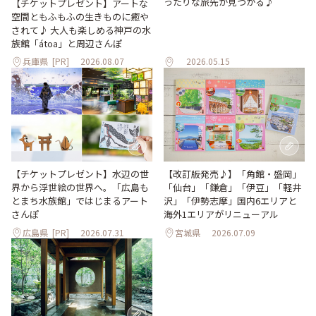
ったりな旅先が見つかる♪
【チケットプレゼント】アートな
空間ともふもふの生きものに癒や
されて♪ 大人も楽しめる神戸の水
族館「átoa」と周辺さんぽ
兵庫県
[PR]
2026.08.07
2026.05.15
【改訂版発売♪】「角館・盛岡」
【チケットプレゼント】水辺の世
「仙台」「鎌倉」「伊豆」「軽井
界から浮世絵の世界へ。「広島も
沢」「伊勢志摩」国内6エリアと
とまち水族館」ではじまるアート
海外1エリアがリニューアル
さんぽ
広島県
[PR]
2026.07.31
宮城県
2026.07.09