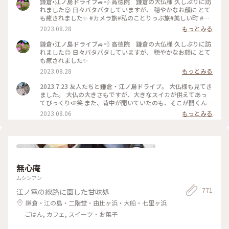
鎌倉•江ノ島ドライブ🚙💨 高徳院 鎌倉の大仏様 久しぶりに訪
れました😌 日々バタバタしていますが、 穏やかなお顔に とて
も癒されました✨ #カメラ旅#私のことりっぷ旅#美しい町 #鎌
倉
2023.08.28
もっとみる
鎌倉•江ノ島ドライブ🚙💨 高徳院 鎌倉の大仏様 久しぶりに訪
れました😌 日々バタバタしていますが、 穏やかなお顔に とて
も癒されました✨
2023.08.28
もっとみる
2023.7.23 友人たちと鎌倉・江ノ島ドライブ。 大仏様も見てき
ました。 大仏の大きさもですが、大きなスイカが供えてあっ
てびっくり🍉笑 また、背中が開いていたのも、そこが開くん
だ、、と、つい写真を撮ってしまいました（3枚目） #高徳院
2023.08.06
もっとみる
#高徳院大仏殿 #鎌倉 #私のことりっぷ旅
無心庵
ムシンアン
771
江ノ電の線路に面した甘味処
鎌倉・江の島・二階堂・由比ヶ浜・大船・七里ヶ浜
ごはん, カフェ, スイーツ・お菓子