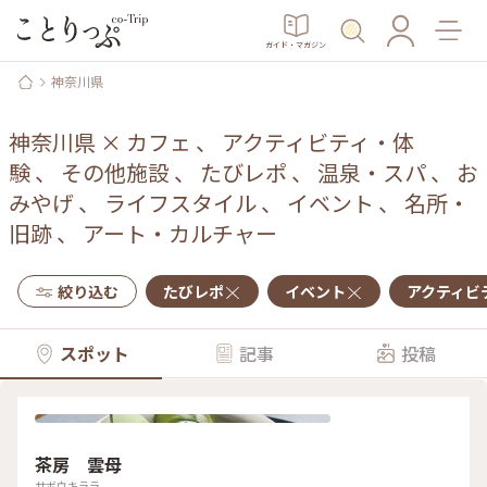
ガイド・マガジン
神奈川県
神奈川県
×
カフェ
、
アクティビティ・体
験
、
その他施設
、
たびレポ
、
温泉・スパ
、
お
みやげ
、
ライフスタイル
、
イベント
、
名所・
旧跡
、
アート・カルチャー
絞り込む
たびレポ
イベント
アクティビ
スポット
記事
投稿
茶房 雲母
サボウキララ