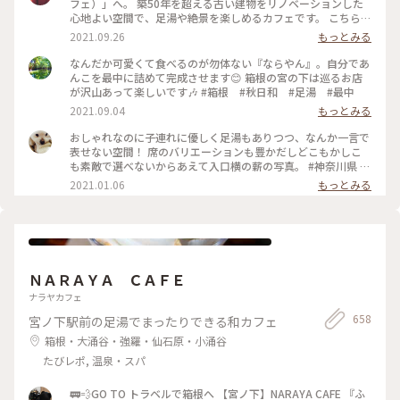
フェ）」へ。 築50年を超える古い建物をリノベーションした
心地よい空間で、足湯や絶景を楽しめるカフェです。 こちら、
築50年を超える古い建物を改装して作ったお店だそう。建物の
2021.09.26
もっとみる
外観や床の風合いなど、全体的にどことなくレトロな雰囲気が
漂っていて、落ち着きます。 投稿したのは店内席の写真。どの
なんだか可愛くて食べるのが勿体ない『ならやん』。自分であ
窓からも箱根の山が一望できて最高……！ 癒やされました🌳
んこを最中に詰めて完成させます😊 箱根の宮の下は巡るお店
🌲 #私のことりっぷ #箱根カフェ #ナラヤカフェ
が沢山あって楽しいです🎶 #箱根 #秋日和 #足湯 #最中
2021.09.04
もっとみる
おしゃれなのに子連れに優しく足湯もありつつ、なんか一言で
表せない空間！ 席のバリエーションも豊かだしどこもかしこ
も素敵で選べないからあえて入口横の薪の写真。 #神奈川県 #
箱根 #NARAYA CAFE #ならやカフェ #足湯 #おしゃれ空間
2021.01.06
もっとみる
ＮＡＲＡＹＡ ＣＡＦＥ
ナラヤカフェ
658
宮ノ下駅前の足湯でまったりできる和カフェ
箱根・大涌谷・強羅・仙石原・小涌谷
たびレポ, 温泉・スパ
🚃💨GO TO トラベルで箱根へ 【宮ノ下】NARAYA CAFE 『ふ