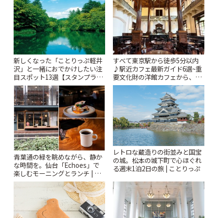
ぷ
新しくなった「ことりっぷ軽井
すべて東京駅から徒歩5分以内
沢」と一緒におでかけしたい注
♪駅近カフェ最新ガイド6選~重
目スポット13選【スタンプラリ
要文化財の洋館カフェから、改
ー開催中】 | ことりっぷ
札すぐのレトロ喫茶まで~ | こと
りっぷ
レトロな蔵造りの街並みと国宝
青葉通の緑を眺めながら、静か
の城。松本の城下町で心ほぐれ
な時間を。仙台「Echoes」で
る週末1泊2日の旅 | ことりっぷ
楽しむモーニングとランチ | こ
とりっぷ