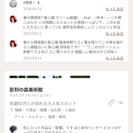
#鎌倉🍡 🍵
2026.06.12
もっとみる
春の関東旅7 無心庵 クリーム餡蜜( ⸝⸝⸝ᵒ̴̶̷ωᵒ̴̶̷⸝⸝⸝)💗💗✨✨ これ朝
ごはん🤣 この時間に入らないとお客様いっぱいで、このお店
に入れないと思って‼️😆 滅茶苦茶美味しい♫ このカフェ本当
におすすめ♫ 江ノ電でぶらぶらしながら鎌倉方面の旅の折に
2023.04.11
もっとみる
ぜひどうぞ(*´꒳`*)
春から関東旅6 無心庵 極楽寺駅で江ノ電を降りてこの角を曲が
ると線路沿いに無心庵 甘味処です(*´꒳`*) このロケーション、
素敵ですよね♫ 江ノ電カタカタ 庭越しに眺めながら甘味☺️ は
ずれないシュチェーション(*´꒳`*)
2023.04.11
もっとみる
彫刻の森美術館
チョウコクノモリビジュツカン
741
年間50万人が訪れる大人気スポット
箱根・大涌谷・強羅・仙石原・小涌谷
アート・カルチャー, 風景・景色
気に入った作品は「密着」です あと卵のベンチ？ ピカソはや
っぱり好きになれませんでした