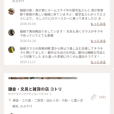
おみやげ
箱根の旅✨ 我が家にホームステイ中の留学生さんと 我が家家
族で新緑が美しい箱根に来ています🌿✨ 留学生さんのリクエス
トにより、 久しぶりにロマンスカーに乗って来ました😊 まず
は、箱根ガラスの森美術館へ°˖✧ 1番感動したのが、庭園でひ
2026.05.04
もっとみる
ときわ輝いていた 「クリスタル・ガラスの藤の花」💙💜🤍 藤
の花は春から初夏にかけて 箱根の山間に美しく咲くそうで、
箱根で美術館巡りをしています！ 天気も良くガラスがキラキ
またイタリア•フィレンツェにも 名所があるそうです✨ その藤
ラ光っていてとても素敵
の花をクリスタル・ガラスで表現... 爽やかな初夏の風と木漏れ
2026.03.24
もっとみる
日に輝く様子は 夢のように美しかったです𖧷 ⁺. 【展示期間】
2026年3月14日から6月25日まで。 #箱根ガラスの森美術館 #
箱根ガラスの森美術館 雲から時より差し込む日差しでキラキ
箱根 #ちいさな列車旅 #クリスタル・ガラスの藤の花 #藤の花
ラと輝いてました✨ 屋外は大迫力な作品、屋内は繊細な作品と
#藤 #久しぶりにロマンスカー
いう印象でした また違った季節に行くのも面白そうです！ . #
ことりっぷ #ことりっぷ箱根
2025.12.17
もっとみる
鎌倉・文具と雑貨の店 コトリ
カマクラブングトザッカノミセコトリ
1082
鎌倉・江の島・二階堂・由比ヶ浜・大船・七里ヶ浜
雑貨, おみやげ