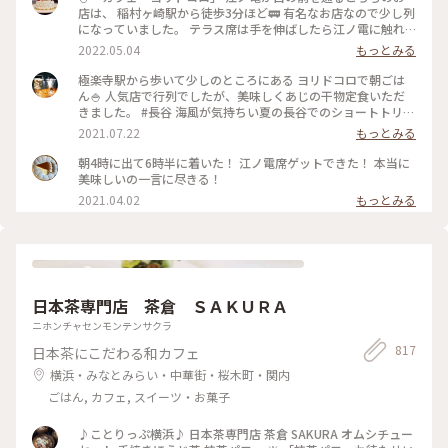
店は、 稲村ヶ崎駅から徒歩3分ほど🚃 有名なお店なので少し列
になっていました。 テラス席は手を伸ばしたら江ノ電に触れ
そうなくらい近い..! ・ ご飯はしらす丼と卵かけご飯を注文。
2022.05.04
もっとみる
卵かけご飯は自力で泡立てる方式。 体に良さそうなメニュー
でホッと一息、、 と思ったら、江ノ電が通過するのでずっと
極楽寺駅から歩いて少しのところにある ヨリドコロで朝ごは
アトラクション気分で楽しめました♪ #春風さんぽ #ヒーリン
ん🍚 人気店で行列でしたが、美味しくあじの干物定食いただ
グ旅 #Myことりっぷ #鎌倉 #鎌倉カフェ #江ノ電
きました。 #長谷 海風が気持ちい夏の長谷でのショートトリッ
プにて🌊☀️ #鎌倉#長谷#極楽寺#ヨリドコロ#朝ごはん
2021.07.22
もっとみる
朝4時に出て6時半に着いた！ 江ノ電席ゲットできた！ 本当に
美味しいの一言に尽きる！
2021.04.02
もっとみる
日本茶専門店 茶倉 ＳＡＫＵＲＡ
ニホンチャセンモンテンサクラ
817
日本茶にこだわる和カフェ
横浜・みなとみらい・中華街・桜木町・関内
ごはん, カフェ, スイーツ・お菓子
♪ことりっぷ横浜♪ 日本茶専門店 茶倉 SAKURA オムシチュー