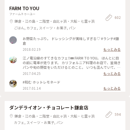
ん、今まで入った足湯のなかで一番熱いかも…… 温泉地に行く
ときは足拭き用のタオルをビニール袋に入れて、バッグにIN‼️
FARM TO YOU
最近の温泉地はどこでも足湯があるからね😉 #ナラヤカフェ #
ファームトゥーユー
箱根 #宮ノ下 #ふるカフェ系 #ハルさんの休日 #足湯
602
鎌倉・江の島・二階堂・由比ヶ浜・大船・七里ヶ浜
ごはん, カフェ, スイーツ・お菓子, パン
お野菜たっぷり。 ドレッシングが美味しすぎる♡ #ランチ#鎌
倉
2018.02.19
もっとみる
江ノ電沿線のすてきなカフェ‼︎🚃 FARM TO YOU。 ほんとに目
の前に電車が走ります。 カリフォルニア料理のお店で、釜焼き
パンや旬の野菜をいただけるとのこと。 いつも混んでいて、テ
イクアウトカフェのみなのですが、アルコールもあるので、ゆ
2017.04.25
もっとみる
っくりしたいですﾟ･*:.｡. .｡.:*･゜ #farmtoyou #カリフォルニア
料理 #ランチ #カフェ #テイクアウト #由比ヶ浜 #鎌倉 #江ノ電
#和む ホットレモネード
2017.01.14
もっとみる
ダンデライオン・チョコレート鎌倉店
594
鎌倉・江の島・二階堂・由比ヶ浜・大船・七里ヶ浜
カフェ, スイーツ・お菓子, パン