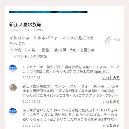
新江ノ島水族館
シンエノシマスイゾクカン
イルカショーや水中パフォーマンスが見ごたえ
900
たっぷり
鎌倉・江の島・二階堂・由比ヶ浜・大船・七里ヶ浜
イベント, その他施設
ミノカサゴ🐠 何かご用？ 寝ぼけ顔じゃ無いですよね。 #ミノ
カサゴ #寝ぼけ顔 #ひらひら #新江ノ島水族館 #jun_flat
2026.02.28
もっとみる
新江ノ島水族館の⋯ ワン ツー スリー フォー GO〰️🐬𓂃◌𓈒𓐍 #
ゆるり夏時間 #神奈川#江ノ島#新江ノ島水族館#この前鎌倉に
行った時にこちらにも#ごまちゃん#ゴマフアザラシ#ウツボ#
お気に入りの3匹でピョンピョンしてる子たち#海岸バックで泳
2025.07.29
もっとみる
ぐクラゲたち#イルカショー#シーキャンドルが見える✨️
あっ目が合いましたね👀 つぶらな瞳に魅入られて ぬいぐるみ
くじは今日も 貴方に語りかける この並べ方はズルいぞー😅 #
ぬいぐるみくじ #目が合いましたね #つぶらな瞳 #はずれなし
#新江ノ島水族館 #jun_flut
2025.06.05
もっとみる