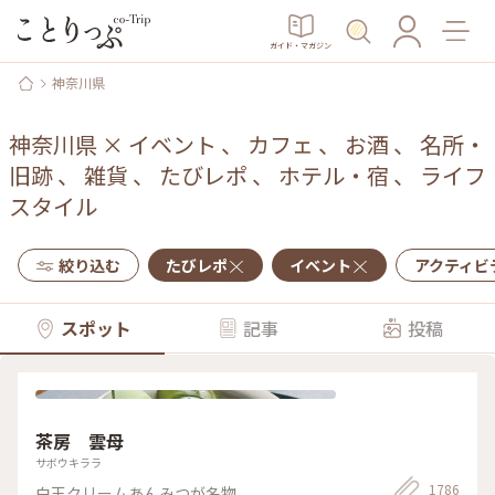
ガイド・マガジン
神奈川県
神奈川県
×
イベント
、
カフェ
、
お酒
、
名所・
旧跡
、
雑貨
、
たびレポ
、
ホテル・宿
、
ライフ
スタイル
絞り込む
たびレポ
イベント
アクティビ
スポット
記事
投稿
茶房 雲母
サボウキララ
1786
白玉クリームあんみつが名物