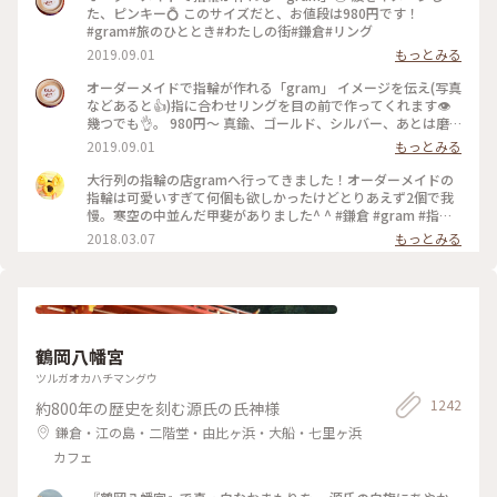
た、ピンキー💍 このサイズだと、お値段は980円です！
#gram#旅のひととき#わたしの街#鎌倉#リング
2019.09.01
もっとみる
オーダーメイドで指輪が作れる「gram」 イメージを伝え(写真
などあると👍)指に合わせリングを目の前で作ってくれます👁
幾つでも👌。 980円〜 真鍮、ゴールド、シルバー、あとは磨
きをかけるかマットな感じにするか💍😊✨✨ 今回は、左からピ
2019.09.01
もっとみる
ンキー、中指、親指と作りました😅 いつもは行列がすごいの
に、この日、整理券なし、30分並び入れました😱😱‼️(平日の
大行列の指輪の店gramへ行ってきました！オーダーメイドの
夕方) 皆さん、カップルもいだけど、グループで来られ旅の思
指輪は可愛いすぎて何個も欲しかったけどとりあえず2個で我
い出に作られたりしている方が多かったです😊 まさか、入れ
慢。寒空の中並んだ甲斐がありました^ ^ #鎌倉 #gram #指輪
ると思わなかったので、待ち時間に情報収集し勢いで作ったリ
#オーダーメイド
2018.03.07
もっとみる
ング。それでも、なんだか愛着がわきますね… 次は、重ね付け
られるのを作ろうかなぁ… #gram#旅のひととき#わたしの街#
鎌倉#リング
鶴岡八幡宮
ツルガオカハチマングウ
1242
約800年の歴史を刻む源氏の氏神様
鎌倉・江の島・二階堂・由比ヶ浜・大船・七里ヶ浜
カフェ