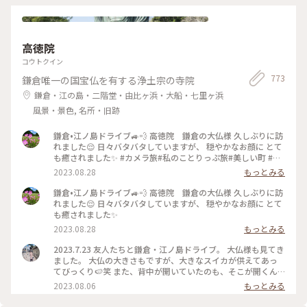
中が開いていらっしゃる(*´艸`) ゆっくり見たあとは長谷寺へ
行きましたが、まさかのここでも長い階段🤣🤣何とか登りきっ
てお参りを済ませ、お次は憧れの江ノ電に乗って次の目的地へ
向います🚃💨 #開運旅 #鎌倉 #銭洗弁財天#鎌倉の大仏様#長谷
高徳院
寺
コウトクイン
773
鎌倉唯一の国宝仏を有する浄土宗の寺院
鎌倉・江の島・二階堂・由比ヶ浜・大船・七里ヶ浜
風景・景色, 名所・旧跡
鎌倉•江ノ島ドライブ🚙💨 高徳院 鎌倉の大仏様 久しぶりに訪
れました😌 日々バタバタしていますが、 穏やかなお顔に とて
も癒されました✨ #カメラ旅#私のことりっぷ旅#美しい町 #鎌
倉
2023.08.28
もっとみる
鎌倉•江ノ島ドライブ🚙💨 高徳院 鎌倉の大仏様 久しぶりに訪
れました😌 日々バタバタしていますが、 穏やかなお顔に とて
も癒されました✨
2023.08.28
もっとみる
2023.7.23 友人たちと鎌倉・江ノ島ドライブ。 大仏様も見てき
ました。 大仏の大きさもですが、大きなスイカが供えてあっ
てびっくり🍉笑 また、背中が開いていたのも、そこが開くん
だ、、と、つい写真を撮ってしまいました（3枚目） #高徳院
2023.08.06
もっとみる
#高徳院大仏殿 #鎌倉 #私のことりっぷ旅