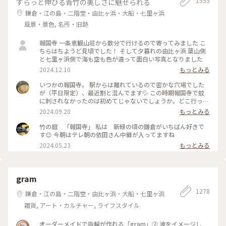
1555
すらっと伸びる青竹の美しさに魅せられる
鎌倉・江の島・二階堂・由比ヶ浜・大船・七里ヶ浜
風景・景色, 名所・旧跡
報国寺 一条恵観山荘から数分で行けるので寄ってみました こ
ちらはちようど見頃でした！ そして夕暮れの由比ヶ浜 葉山側
と七里ヶ浜側で海も空も色が違って面白い写真となりました
2024.12.10
もっとみる
いつかの報国寺。 駅からは離れているので密かな穴場でした
が（平日限定）、最近割と混んでます💦 この時期報国寺で蚊
に刺されなかったのは初めてじゃないでしょうか。どこ行っ
た〜🦟 #ことりっぷ旅2024 #鎌倉
2024.09.20
もっとみる
竹の庭 「報国寺」 私は 新緑の頃の鎌倉がいちばん好きで
す😊 今朝はテレ朝の依田さん中継が入ってますね
2024.05.23
もっとみる
gram
1278
鎌倉・江の島・二階堂・由比ヶ浜・大船・七里ヶ浜
雑貨, アート・カルチャー, ライフスタイル
オーダーメイドで指輪が作れる「gram」② 波をイメージし