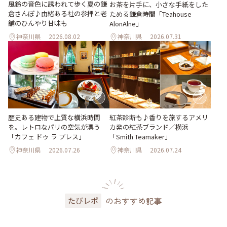
風鈴の音色に誘われて歩く夏の鎌
お茶を片手に、小さな手紙をした
倉さんぽ♪由緒ある社の参拝と老
ためる鎌倉時間「Teahouse
舗のひんやり甘味も
AlonAlne」
神奈川県
2026.08.02
神奈川県
2026.07.31
歴史ある建物で上質な横浜時間
紅茶診断も♪香りを旅するアメリ
を。レトロなパリの空気が漂う
カ発の紅茶ブランド／横浜
「カフェ ドゥ ラ プレス」
「Smith Teamaker」
神奈川県
2026.07.26
神奈川県
2026.07.24
のおすすめ記事
たびレポ