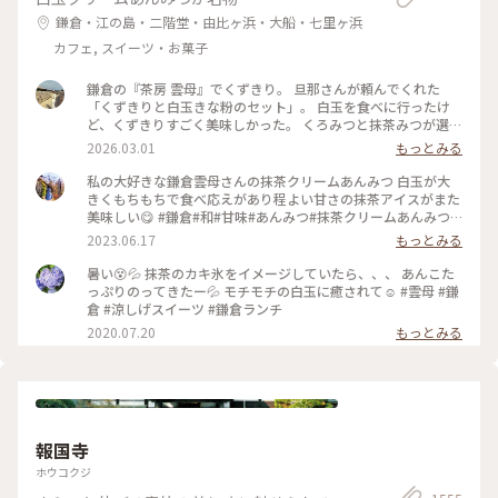
鎌倉・江の島・二階堂・由比ヶ浜・大船・七里ヶ浜
カフェ, スイーツ・お菓子
鎌倉の『茶房 雲母』でくずきり。 旦那さんが頼んでくれた
「くずきりと白玉きな粉のセット」。 白玉を食べに行ったけ
ど、くずきりすごく美味しかった。 くろみつと抹茶みつが選べ
ます。 1時間待ちを想定して行ったら、30分も待たずに入れ
2026.03.01
もっとみる
た。 梅の見える特等席。 けど、席についてから出てくるまで
30分弱かかったので、だいたい1時間。 1時間くらいなら、並
私の大好きな鎌倉雲母さんの抹茶クリームあんみつ 白玉が大
んでも食べたいクオリティ。 #神奈川#鎌倉#茶房雲母#白玉#お
きくもちもちで食べ応えがあり程よい甘さの抹茶アイスがまた
もちずき#Ayuのおやつ#はじめての鎌倉
美味しい😋 #鎌倉#和#甘味#あんみつ#抹茶クリームあんみつ#
雲母
2023.06.17
もっとみる
暑い😵💦 抹茶のカキ氷をイメージしていたら、、、 あんこた
っぷりのってきたー💦 モチモチの白玉に癒されて☺️ #雲母 #鎌
倉 #涼しげスイーツ #鎌倉ランチ
2020.07.20
もっとみる
報国寺
ホウコクジ