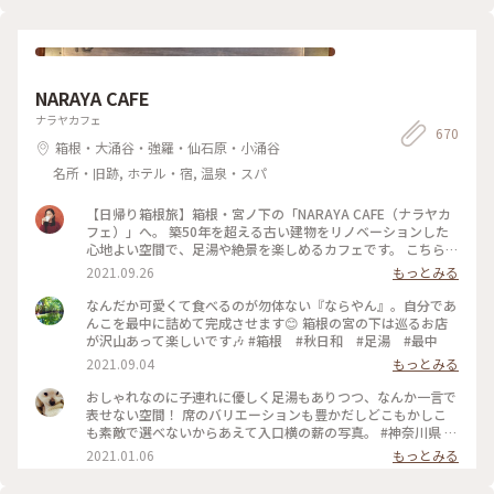
NARAYA CAFE
ナラヤカフェ
670
箱根・大涌谷・強羅・仙石原・小涌谷
名所・旧跡, ホテル・宿, 温泉・スパ
【日帰り箱根旅】箱根・宮ノ下の「NARAYA CAFE（ナラヤカ
フェ）」へ。 築50年を超える古い建物をリノベーションした
心地よい空間で、足湯や絶景を楽しめるカフェです。 こちら、
築50年を超える古い建物を改装して作ったお店だそう。建物の
2021.09.26
もっとみる
外観や床の風合いなど、全体的にどことなくレトロな雰囲気が
漂っていて、落ち着きます。 投稿したのは店内席の写真。どの
なんだか可愛くて食べるのが勿体ない『ならやん』。自分であ
窓からも箱根の山が一望できて最高……！ 癒やされました🌳
んこを最中に詰めて完成させます😊 箱根の宮の下は巡るお店
🌲 #私のことりっぷ #箱根カフェ #ナラヤカフェ
が沢山あって楽しいです🎶 #箱根 #秋日和 #足湯 #最中
2021.09.04
もっとみる
おしゃれなのに子連れに優しく足湯もありつつ、なんか一言で
表せない空間！ 席のバリエーションも豊かだしどこもかしこ
も素敵で選べないからあえて入口横の薪の写真。 #神奈川県 #
箱根 #NARAYA CAFE #ならやカフェ #足湯 #おしゃれ空間
2021.01.06
もっとみる