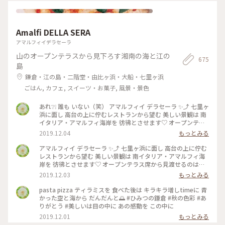
かるとか…断念しました🥲 会場周辺を散策して早々にホテルに
チェックインしに行きました。 #神奈川県 #横浜市 #横浜赤レ
ンガ倉庫 #クリスマスマーケット
Amalfi DELLA SERA
アマルフィイデラセーラ
山のオープンテラスから見下ろす湘南の海と江の
675
島
鎌倉・江の島・二階堂・由比ヶ浜・大船・七里ヶ浜
ごはん, カフェ, スイーツ・お菓子, 風景・景色
あれ❔❕ 誰も いない（笑） アマルフィイ デラセーラ ✨⤴︎ 七里ヶ
浜に面し 高台の上に佇むレストランから望む 美しい景観は 南
イタリア・アマルフィ海岸を 彷彿とさせます♡ オープンテラ
ス席から見渡せるのは 180度オーシャンビューの眩いパノラマ
2019.12.04
もっとみる
は いつまでも いつまでも 眺めていたくなり… 困ります（笑）
#ひみつの鎌倉 #秋のお出かけ #美味しかった #ありがとう う
アマルフィイ デラセーラ ✨⤴︎ 七里ヶ浜に面し 高台の上に佇む
っかり３時間 経っていた（笑） のんびりさん
レストランから望む 美しい景観は 南イタリア・アマルフィ海
岸を 彷彿とさせます♡ オープンテラス席から見渡せるのは
180度オーシャンビューの眩いパノラマは いつまでも いつま
2019.12.03
もっとみる
でも 眺めていたくなり… 困ります（笑） #ひみつの鎌倉 #秋の
お出かけ #美味しかった #ありがとう うっかり３時間 経ってい
pasta pizza ティラミスを 食べた後は キラキラ増しtimeに 青
た（笑）
かった空と海から だんだんと🌅 #ひみつの鎌倉 #秋の色彩 #あ
りがとう #美しいは目の中に あの感動を この中に
2019.12.01
もっとみる