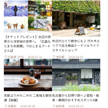
【チケットプレゼント】水辺の世
休日のひとり散歩にも♪ 代々木エ
界から浮世絵の世界へ。「広島も
リアで巡る絶品ドーナツ＆ライフ
とまち水族館」ではじまるアート
スタイルショップ
さんぽ
広島県
[PR]
2026.07.31
東京都
2026.08.02
京都よりみちこみち 二条城＆御池
名古屋から日帰り旅へ♪愛知・岐
通【後編】
阜・静岡のおすすめスポット6選
京都府
2026.06.20
岐阜県
2025.09.23