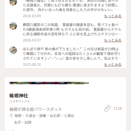
『鶴岡八幡宮』で真っ白なおまもりを。 源氏の白旗にあやか
り武運長久、何事にも打ち勝ち 勝運に恵まれますよう祈願し
た御守。 向かい合った鳩を具象化した八の字がかわいい。 鳩
が道案内をする“八幡神の使い”とされる神聖な鳥であり、 対
2026.03.09
もっとみる
の鳩が末広がりで縁起が良いことも理由だそうです。 #はじめ
ての鎌倉#鎌倉#鶴岡八幡宮#国指定重要文化財#狛犬#旅の記念
鶴岡八幡宮の二の鳥居。 豊島屋の鎌倉本店も、夜パフェ食べ
た#鎌倉俱楽部茶寮小町 もホテルも目の前。 豊島屋からホテル
に戻る横断歩道の信号待ちで ふと桜を見上げたらサクジロー
がいたのでiPhoneで。 #はじめての鎌倉#Ayu桜#サクジロー#
2026.03.07
もっとみる
鎌倉#鶴岡八幡宮#二の鳥居#狛犬
ぼんぼり祭⛩ 夜の帳が下りました✩.*˚ この日は献笛が19時よ
り舞殿にて行われ、本宮への階段はたくさんの観客で埋め尽く
されています♪⋆*॰･*⟡.⋆🪈 笛の音を少し楽しんで、私はそろそ
ろ帰らなければと、またぼんぼりを眺めながら参道を歩きます
2025.08.20
もっとみる
まだこの時間からもたくさんの人が次々と向かっていて、長年
たくさんの人に愛されているお祭りなんだなぁと感じました✨️
来年もどんなぼんぼりがあるか気になっちゃうだろうな〰️
*˙︶˙*)ﾉ"ﾏﾀﾈｰ♡ #ゆるり夏時間 #神奈川 #鎌倉 #鶴岡八幡宮 #
ぼんぼり祭 #毎年立秋の前日から9日まで#ぼんぼり#献笛#渡瀬
政造#庵野秀明と安野百葉子夫妻の作品は並んで展示#山崎杉夫
箱根神社
ハコネジンジャ
1128
箱根が誇る超パワースポット
箱根・大涌谷・強羅・仙石原・小涌谷
名所・旧跡