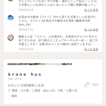
チェックしていたおくすり手帳！ 真似っこして私も♡ レトロ
で可愛らしい文具がいっぱい あっという間に時間が経ってし
まいます。 そして懲りずにまた、小さいファイルを買ってしま
2026.02.24
もっとみる
った‥ #文具 #雑貨 #鎌倉 #鎌倉コトリ
文具女子の聖地【コトリ】 外から見ても可愛らしい文具がた
くさん。 #コトリ #文具女子の聖地 #文具房 #鎌倉市大町
#jun_flat
2025.07.31
もっとみる
鎌倉さんぽ 「コトリ」 心を掴まれ、文房具ガチャ✂️✏️ 中から
出てきたのは、折り紙のミニチュアキーホルダー😱✨✨ 全てが
可愛らしすぎ！ 注意:めちゃくちゃ精巧に出来ています👍✨
集めたくなるやつです…笑。 #鎌倉#コトリ#ガチャガチャ#折
2020.01.16
もっとみる
り紙
ｋｒｏｎｅ ｈｕｓ
クローネフス
1019
かわいい北欧雑貨に注目
鎌倉・江の島・二階堂・由比ヶ浜・大船・七里ヶ浜
雑貨