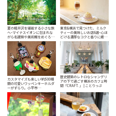
夏の軽井沢を堪能する小さな旅
東京&横浜で見つけた、ミルク
へ~マイナスイオンに包まれな
ティーの美味しいお店6選~心ほ
がら名建築や美術館をめぐろう
どける濃厚なコクと香りに癒や
~ | ことりっぷ
されるティータイム~ | ことりっ
ぷ
歴史建築のレトロなシャンデリ
カスタマイズも楽しい!約500種
アの下で過ごす横浜のカフェ時
類の可愛いワッペンキーホルダ
間「CRAFT. 」 | ことりっぷ
ーがずらり。小平市
「Kimamaya T&K」 | ことりっ
ぷ