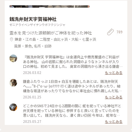
イスのご飯は ほうじ茶で炊いた香ばしご飯☆ 豆乳シチューと
たまごが一体に とろり〜☆ ん〜おいしっ(o^^o) ※ そして次に
ランチには 人気の抹茶パフェを追加できたので またまたお久
しぶりの 茶倉の抹茶パフェ登場です〜(^O^) #私のことりっぷ
銭洗弁財天宇賀福神社
旅 #Myことりっぷ #オムシチュー #オムライス #シチュー #日
本茶 #ランチ #カフェ #元町 #横浜
ゼニアライベンザイテンウガフクジンジャ
789
霊水を見つけた源頼朝がご神体を祀った神社
鎌倉・江の島・二階堂・由比ヶ浜・大船・七里ヶ浜
風景・景色, 名所・旧跡
『銭洗弁財天 宇賀福神社』は金運向上や商売繁盛のご利益が
ある神社。 山の岩肌に掘られた洞窟のようなトンネルが入り
口の神社、初めて見ました。 奥宮の洞窟内から湧き出る鎌倉
五名水のひとつ「銭洗水」でお金を洗うと 何倍にも増えて戻
2026.03.02
もっとみる
ってくると信じられています。 現金持ち歩かないので、その場
で 旦那さんに恵んでもらった1,000円札と100円玉を洗いまし
鎌倉ふたりっぷ 1日目✈️ 白玉を堪能したあとは、銭洗弁財天
た。 意味あるかな。 ✒︎ 源頼朝が夢のお告げで発見した洞窟の
へ｡｡｡"8-(*o･ω･)oﾃｸﾃｸ 行く道は途中トンネルがあったり、結
清水が由来。 北条時頼もこの神を敬い自ら銭を洗って祈り、
構急な坂道があったりでなかなかに車社会に慣れ親しんだ私た
いつしか銭洗いの水と呼ばれるように。 御祭神は水の神、市
ちにはハードモード(((;°▽°))💦 最後にかなりな上り坂ですっか
2026.01.25
もっとみる
杵島姫命（いちきしまひめのみこと）。 🐾 茶房 雲母の前の道
り折れた心を奮い立たせ何とか無事到着(〃´o｀)ﾌｩ… 参拝し
をさらに10分ほど進んだ先にあります。 鎌倉駅西口から歩い
て、もちろんお金を少し洗い、お守り等を頂いたあとは大仏様
どこかのSNSで24日から2週間の間に 蛇を祀っている神社⛩️と
て20分ほど。 #銭洗弁財天#神奈川#鎌倉#日本遺産#銭洗弁財
に会いに行きました😊 運良く、銭洗弁財天を出た時にタクシ
弁天様を祀っている神社に 参拝すると良いと言っていたのを
天宇賀福神社#はじめての鎌倉#全決の熱が冷めない#狛犬
ー🚕が止まったので、すかさず捕まえ無事乗車。 楽ちんで高
思い出して。 銭洗弁天なら、凄く良い🙆🆗 今年は、蛇年なの
徳院へ向かいました。 親切な運転手さんに生き方を教えても
で来なければと思っていたので 丁度のタイミングと思って参
2025.05.27
もっとみる
らい、迷うことなく到着🙌 初めてお会いする鎌倉の大仏様
拝出来ました❣️ #神社 #銭洗弁天 #巳年 #弁天様 #鎌倉
は、どっしりと迎えてくださいました🙇‍♀️ 後ろから見ると、背