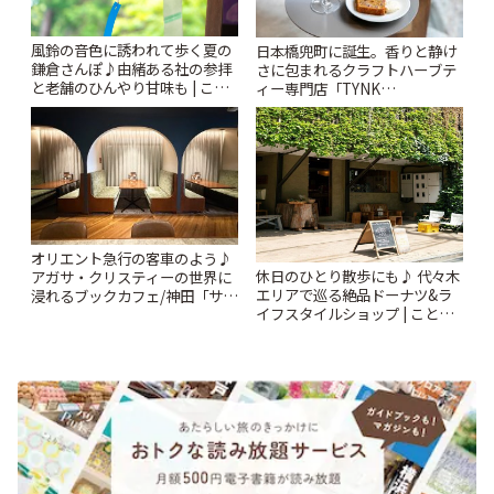
風鈴の音色に誘われて歩く夏の
日本橋兜町に誕生。香りと静け
鎌倉さんぽ♪由緒ある社の参拝
さに包まれるクラフトハーブテ
と老舗のひんやり甘味も | こと
ィー専門店「TYNK
りっぷ
Kabutocho」 | ことりっぷ
オリエント急行の客車のよう♪
休日のひとり散歩にも♪ 代々木
アガサ・クリスティーの世界に
エリアで巡る絶品ドーナツ&ラ
浸れるブックカフェ/神田「サロ
イフスタイルショップ | ことり
ンクリスティ」 | ことりっぷ
っぷ