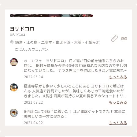
ヨリドコロ
ヨリドコロ
869
鎌倉・江の島・二階堂・由比ヶ浜・大船・七里ヶ浜
ごはん, カフェ, パン
🍚「カフェ ヨリドコロ」 江ノ電が目の前を通るこちらのお
店は、 稲村ヶ崎駅から徒歩3分ほど🚃 有名なお店なので少し列
になっていました。 テラス席は手を伸ばしたら江ノ電に触れ
そうなくらい近い..! ・ ご飯はしらす丼と卵かけご飯を注文。
2022.05.04
もっとみる
卵かけご飯は自力で泡立てる方式。 体に良さそうなメニュー
でホッと一息、、 と思ったら、江ノ電が通過するのでずっと
極楽寺駅から歩いて少しのところにある ヨリドコロで朝ごは
アトラクション気分で楽しめました♪ #春風さんぽ #ヒーリン
ん🍚 人気店で行列でしたが、美味しくあじの干物定食いただ
グ旅 #Myことりっぷ #鎌倉 #鎌倉カフェ #江ノ電
きました。 #長谷 海風が気持ちい夏の長谷でのショートトリッ
プにて🌊☀️ #鎌倉#長谷#極楽寺#ヨリドコロ#朝ごはん
2021.07.22
もっとみる
朝4時に出て6時半に着いた！ 江ノ電席ゲットできた！ 本当に
美味しいの一言に尽きる！
2021.04.02
もっとみる