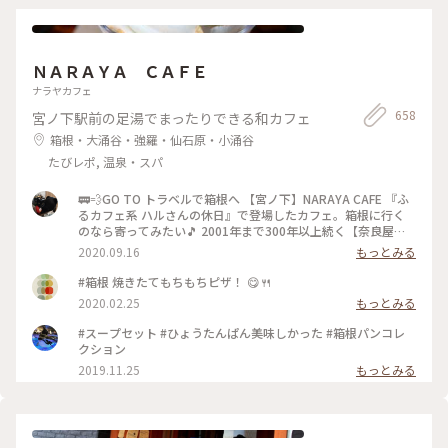
ＮＡＲＡＹＡ ＣＡＦＥ
ナラヤカフェ
658
宮ノ下駅前の足湯でまったりできる和カフェ
箱根・大涌谷・強羅・仙石原・小涌谷
たびレポ, 温泉・スパ
🚃💨GO TO トラベルで箱根へ 【宮ノ下】NARAYA CAFE 『ふ
るカフェ系 ハルさんの休日』で登場したカフェ。箱根に行く
のなら寄ってみたい🎵 2001年まで300年以上続く【奈良屋旅
館】だったそうです。 明治時代には、外人さんの宿が【富士屋
2020.09.16
もっとみる
ホテル】日本人の宿は【奈良屋旅館】って言われていたとか。
旅館の従業員寮だった建物を改装して2007年にオープン‼️
#箱根 焼きたてもちもちピザ！ 😋🍴
【１枚目の写真】 瓢箪型の最中。自分で餡をつめて食べるん
2020.02.25
もっとみる
です。だからパリパリ(^^)d 何で瓢箪があちこちにあるんだ⁉️
宮ノ下は豊臣秀吉が小田原 北条氏攻めの時に入った温泉♨️が
#スープセット #ひょうたんぱん美味しかった #箱根パンコレ
あるんです。 秀吉の馬印が瓢箪だったので、お店のロゴマーク
クション
にしたそうです。 なーるほど😃💡 【２枚目の写真】 ちょっと
2019.11.25
もっとみる
お見苦しいのですが、私の足ね😉 足湯の席が空いていたんで
すよ。足湯に入りながらお茶したかったのでラッキー😆💕 で
もね……足湯がものすごく熱いのよ〰️😅 ウッヒャー！
Σ(×_×;)! ってくらい熱い‼️ 足真っ赤ねーーー💞 毎日、39℃の
ぬるま湯に長風呂している私にとって熱いのは苦手😅 たぶ