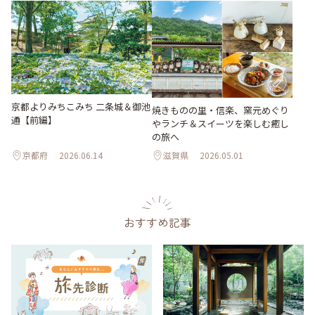
京都よりみちこみち 二条城＆御池
焼きものの里・信楽、窯元めぐり
通【前編】
やランチ＆スイーツを楽しむ癒し
の旅へ
京都府
2026.06.14
滋賀県
2026.05.01
おすすめ記事