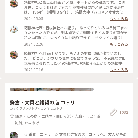
箱根神社と富士山⛩️🗻 芦ノ湖、ボートからの眺めです。 この
景色、とっても好きです😌✨ 箱根神社の芦ノ湖に浮かぶ鳥居
は、 1964年（昭和３９年）、 箱根大神（ハコネノオオカミ）
御鎮座 １２００年と東京オリンピック開催を奉祝記念し、
2024.05.05
もっとみる
「平和」の扁額が掲げられたそうです。 講和条約の全権特命大
使として調印した 吉田茂元首相が書かれたそうで、 それ以来
箱根神社⛩️ : 箱根神社へお詣り。 ゆっくりといろいろ見てまわ
「平和の鳥居」と親しまれています。 この「平和」の文字は、
りたかったのですが、御本殿近くに到着すると本降りの雨が☔️
芦ノ湖側からしか見られないので、 見た時はおおぉ〜✨と感動
冷たい雨風に、ゆっくりはお詣りできず… サクッとお詣りして
しました😊 #箱根神社 #芦ノ湖 #平和の鳥居 #GW #春色さがし
車に戻りました😭 : 九頭竜神社の新宮もあって見所満載です
2024.02.26
もっとみる
が、景色の写真も撮れず…残念でした😢 いろいろ後悔が残る…
また箱根に来たら、もう一度ちゃんとお詣りしに来たいです✨
箱根神社へ⛩ 雨上がりで、芦ノ湖の対岸は霧が出ていまし
木々や苔の緑が綺麗で癒されました🌿 : 平日なのにたくさんの
た。 どこか、ジブリの世界にも出てきそうな、 不思議な雰囲
人がいました。 御朱印もたくさん待つかな？と思ったけれど、
気も感じられました🌿 #箱根神社 #箱根 #雨上がりの箱根神社
意外にも待っている人はいなくて、すぐにいただくことができ
#私のことりっぷ旅 #美しい町
2023.07.16
もっとみる
ました。 : 特に良い写真もないのですが、旅の思い出投稿でし
た😊 : 📷:2024.2.19 Mon. : #私のことりっぷ旅 #冬の旅 #箱根日
帰り温泉旅 #神社 #神社巡り #箱根 #芦ノ湖 #箱根神社 #九頭竜
神社新宮 #みどりに癒される #また参拝したい #神奈川 #milk
のミルキーな毎日
鎌倉・文具と雑貨の店 コトリ
カマクラブングトザッカノミセコトリ
1082
鎌倉・江の島・二階堂・由比ヶ浜・大船・七里ヶ浜
雑貨, おみやげ
☆ 鎌倉 コトリ ☆ 文具と雑貨の店 コトリへ。 友人が予め