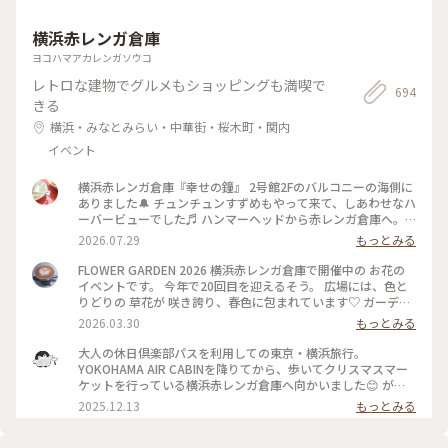
横浜赤レンガ倉庫
ヨコハマアカレンガソウコ
レトロな建物でグルメもショッピングも満喫で
694
きる
横浜・みなとみらい・中華街・桜木町・関内
イベント
横浜赤レンガ倉庫『幸せの鐘』 2号館2Fのバルコニーの海側に
ありました🔔 チュンチュンすずめもやって来て、しあわせなハ
ーバービューでした♬ ハンマーヘッドから赤レンガ倉庫へ。
30年ぶりに一緒に来た友達と、赤レンガ倉庫といえば、「あぶ
2026.07.29
もっとみる
ない刑事」だよね、とか言いながら、楽しく散策。当時はみな
とみらい地区といえば、インターコンチネンタルホテルやラン
FLOWER GARDEN 2026 横浜赤レンガ倉庫で開催中の お花の
ドマークタワーでした。今は、たくさんスポットがあり、周り
イベントです。 今年で20回目を迎えるそう。 広場には、色と
きれないですね♡ #ひみつの絶景#横浜#赤レンガ倉庫#あぶな
りどりの 草花が 咲き誇り、春色に包まれています♡ ガーデン
い刑事ロケ地#幸せの鐘#ベイブリッジ#みなとみらい#みなと
ベアも お出迎え✨ 週末にはマルシェも行われるとか。 横浜に
2026.03.30
もっとみる
ぶらりチケット
も 華やかな 季節が 訪れました。 4月19日まて開催 #風景 #フ
ラワーガーデン #赤レンガ倉庫 #みなとみらい #横浜 #神奈川 #
大人の休日倶楽部パスを利用しての東京・横浜旅行。
ガーデンネックレス横浜 #イベント
YOKOHAMA AIR CABINを降りてから、歩いてクリスマスマー
ケットを行っている横浜赤レンガ倉庫へ向かいました😊 が、
びっくらポン‼️すごい人、人、人。 会場に入場するためのお金
2025.12.13
もっとみる
を支払うための列がなが〜い😱 一度は列に並びましたが、後
ろにいた人が警備の人に聞いたら、入場までに２時間くらいか