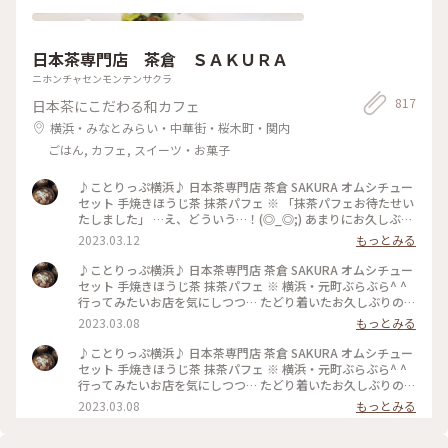
日本茶専門店 茶倉 ＳＡＫＵＲＡ
ニホンチャセンモンテンサクラ
817
日本茶にこだわる和カフェ
横浜・みなとみらい・中華街・桜木町・関内
ごはん, カフェ, スイーツ・お菓子
♪ことりっぷ横浜♪ 日本茶専門店 茶倉 SAKURA オムシチュー
セット 手焼きほうじ茶 抹茶パフェ ※ 「抹茶パフェお待たせい
たしました」 …え、どういう…！(◎_◎;) あまりにお久しぶり
で 抹茶パフェが リニューアルしていることも知らず 衝撃
2023.03.12
もっとみる
的〜！！ なんと雲…いや、わたあめがモリッと 爆発的に？！
のってます(*^o^*) とりあえず写真、写真（笑） あまりの動揺
♪ことりっぷ横浜♪ 日本茶専門店 茶倉 SAKURA オムシチュー
にわたあめを食べながら 落としたり(^^;; でもわたあめの中か
セット 手焼きほうじ茶 抹茶パフェ ※ 横浜・元町ぶらぶら^ ^
らは 私の知ってるおいしい抹茶パフェ☆ 抹茶づくしのおいし
行ってみたいお店を気にしつつ… たどり着いたお久しぶりの
いパフェでした！ そしてそして 満腹になりすぎました…
「日本茶専門店 茶倉 SAKURA」 ランチメニューの オムシチュ
2023.03.08
もっとみる
(o^^o) 楽しいランチタイムでした〜☆ #私のことりっぷ旅
ーセットを いただきました☆ 登場したのは オムライスに 豆乳
#Myことりっぷ #パフェ #抹茶 #日本茶 #ランチ #カフェ ##元
のシチューをたっぷりかけた ボリューム満点の一品☆ オムラ
♪ことりっぷ横浜♪ 日本茶専門店 茶倉 SAKURA オムシチュー
町 #横浜
イスのご飯は ほうじ茶で炊いた香ばしご飯☆ 豆乳シチューと
セット 手焼きほうじ茶 抹茶パフェ ※ 横浜・元町ぶらぶら^ ^
たまごが一体に とろり〜☆ ん〜おいしっ(o^^o) ※ そして次に
行ってみたいお店を気にしつつ… たどり着いたお久しぶりの
ランチには 人気の抹茶パフェを追加できたので またまたお久
「日本茶専門店 茶倉 SAKURA」 ランチメニューの オムシチュ
2023.03.08
もっとみる
しぶりの 茶倉の抹茶パフェ登場です〜(^O^) #私のことりっぷ
ーセットを いただきました☆ 登場したのは オムライスに 豆乳
旅 #Myことりっぷ #オムシチュー #オムライス #シチュー #元
のシチューをたっぷりかけた ボリューム満点の一品☆ オムラ
町 #日本茶 #カフェ #元町 #横浜