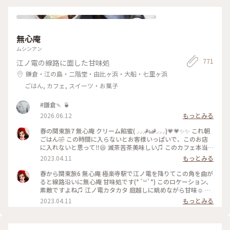
無心庵
ムシンアン
771
江ノ電の線路に面した甘味処
鎌倉・江の島・二階堂・由比ヶ浜・大船・七里ヶ浜
ごはん, カフェ, スイーツ・お菓子
#鎌倉🍡 🍵
2026.06.12
もっとみる
春の関東旅7 無心庵 クリーム餡蜜( ⸝⸝⸝ᵒ̴̶̷ωᵒ̴̶̷⸝⸝⸝)💗💗✨✨ これ朝
ごはん🤣 この時間に入らないとお客様いっぱいで、このお店
に入れないと思って‼️😆 滅茶苦茶美味しい♫ このカフェ本当
におすすめ♫ 江ノ電でぶらぶらしながら鎌倉方面の旅の折に
2023.04.11
もっとみる
ぜひどうぞ(*´꒳`*)
春から関東旅6 無心庵 極楽寺駅で江ノ電を降りてこの角を曲が
ると線路沿いに無心庵 甘味処です(*´꒳`*) このロケーション、
素敵ですよね♫ 江ノ電カタカタ 庭越しに眺めながら甘味☺️ は
ずれないシュチェーション(*´꒳`*)
2023.04.11
もっとみる