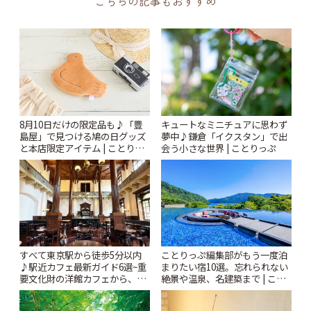
こちらの記事もおすすめ
キュートなミニチュアに思わず
8月10日だけの限定品も♪「豊
夢中♪鎌倉「イクスタン」で出
島屋」で見つける鳩の日グッズ
会う小さな世界 | ことりっぷ
と本店限定アイテム | ことりっ
ぷ
すべて東京駅から徒歩5分以内
ことりっぷ編集部がもう一度泊
♪駅近カフェ最新ガイド6選~重
まりたい宿10選。忘れられない
要文化財の洋館カフェから、改
絶景や温泉、名建築まで | こと
札すぐのレトロ喫茶まで~ | こと
りっぷ
りっぷ