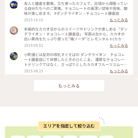
友人と鎌倉を散策。立ち寄ったカフェで、日頃から頑張ってい
る自分たちへのご褒美。チョコレートの奥深い甘味や苦味、酸
味が楽しめます。 #ダンデライオン・チョコレート鎌倉店
2019.10.10
もっとみる
本格的なカカオ豆からのスイーツやドリンクが楽しめる「ダン
デライオン・チョコレート鎌倉店」 写真は左から、カカオの
白い果肉をたっぷり使った"梅ソーダ"とレモンタルト(カカオ
の間にレモンがしっかりと挟まれており、カカオの苦味となん
2019.09.02
もっとみる
だか合っている😱‼️) 窓の外からは鎌倉駅のホームが見え、春
になると桜🌸が窓を覆う感じに咲くようです🚃 ホームを行き
小町通とは反対の改札すぐそばの ダンデライオン チョコレ
交う人達を見ながら、カフェもたまには素敵だなぁ…と感じま
ート鎌倉店にて休憩したときのひとこま。 濃厚なチョコレー
した。 #チョコレート#わたしの街#ダンデライオン#カカオ#鎌
トドリンクではなく、さっぱりとしたカカオフルーツスムージ
倉#涼しげスイーツ
ーを。 美味しかったです～ そしておまけのお菓子も嬉しい。
2019.08.23
もっとみる
#鎌倉 #ダンデライオンチョコレート #スムージー
もっとみる
エリアを指定して絞り込む