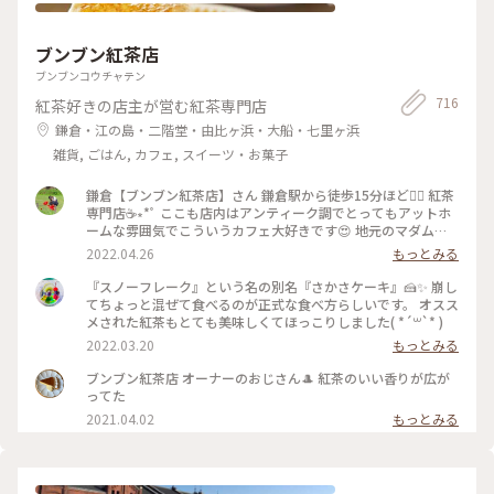
ブンブン紅茶店
ブンブンコウチャテン
716
紅茶好きの店主が営む紅茶専門店
鎌倉・江の島・二階堂・由比ヶ浜・大船・七里ヶ浜
雑貨, ごはん, カフェ, スイーツ・お菓子
鎌倉【ブンブン紅茶店】さん 鎌倉駅から徒歩15分ほど🚶‍♀️ 紅茶
専門店☕∗*ﾟ ここも店内はアンティーク調でとってもアットホ
ームな雰囲気でこういうカフェ大好きです😍 地元のマダムさ
んがおしゃべりに夢中でした(笑) 通りかかって気になり
2022.04.26
もっとみる
Googleで調べたら、クチコミでは「一見さんお断りな雰囲
気」とか「うちに何か用ですか？って感じの対応」ってあった
『スノーフレーク』という名の別名『さかさケーキ』🍰✨ 崩し
のだけど、全然そんなことなくて(男性のマスターが素っ気な
てちょっと混ぜて食べるのが正式な食べ方らしいです。 オスス
いかな？)女性の方はテキパキと対応されていて、とりあえず
メされた紅茶もとても美味しくてほっこりしました( *´꒳`* )
忙しそうではありました😲私は全然嫌な気分ではありませんで
2022.03.20
もっとみる
した✨ この逆さまのケーキ？🧐が気になってオーダーしてみた
ところ、 ケーキではなくて、メレンゲのシフォンみたいな感じ
ブンブン紅茶店 オーナーのおじさん🎩 紅茶のいい香りが広が
でふわっふわ😍とろけますぅ ひたすら甘々なんだけど、イチ
ってた
ゴが甘酸っぱくて、一緒に食べて紅茶をいただくには最高のバ
2021.04.02
もっとみる
ランスでした💓 #鎌倉カフェ #紅茶専門店 #ブンブン紅茶店 #
鎌倉さんぽ #Myことりっぷ #カフェ巡り #38_カフェ巡り