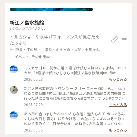
新江ノ島水族館
シンエノシマスイゾクカン
イルカショーや水中パフォーマンスが見ごたえ
900
たっぷり
鎌倉・江の島・二階堂・由比ヶ浜・大船・七里ヶ浜
イベント, その他施設
ミノカサゴ🐠 何かご用？ 寝ぼけ顔じゃ無いですよね。 #ミノ
カサゴ #寝ぼけ顔 #ひらひら #新江ノ島水族館 #jun_flat
2026.02.28
もっとみる
新江ノ島水族館の⋯ ワン ツー スリー フォー GO〰️🐬𓂃◌𓈒𓐍 #
ゆるり夏時間 #神奈川#江ノ島#新江ノ島水族館#この前鎌倉に
行った時にこちらにも#ごまちゃん#ゴマフアザラシ#ウツボ#
お気に入りの3匹でピョンピョンしてる子たち#海岸バックで泳
2025.07.29
もっとみる
ぐクラゲたち#イルカショー#シーキャンドルが見える✨️
あっ目が合いましたね👀 つぶらな瞳に魅入られて ぬいぐるみ
くじは今日も 貴方に語りかける この並べ方はズルいぞー😅 #
ぬいぐるみくじ #目が合いましたね #つぶらな瞳 #はずれなし
#新江ノ島水族館 #jun_flut
2025.06.05
もっとみる