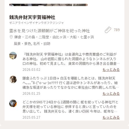
思います(*´꒳`*) 17:30くらいになると辺りが暗くなってき
て、ライトアップがより幻想的に。閉園時間変わらなければ夜
のライトアップ見れるのは今のうちだけなのかな？？ 星の王
銭洗弁財天宇賀福神社
子さまの世界に浸れる充実した空間でした。楽しかった(๑˃̵ᴗ˂̵)
#冬のおでかけ #旅行 #箱根 #箱根旅行
ゼニアライベンザイテンウガフクジンジャ
789
霊水を見つけた源頼朝がご神体を祀った神社
鎌倉・江の島・二階堂・由比ヶ浜・大船・七里ヶ浜
風景・景色, 名所・旧跡
『銭洗弁財天 宇賀福神社』は金運向上や商売繁盛のご利益が
ある神社。 山の岩肌に掘られた洞窟のようなトンネルが入り
口の神社、初めて見ました。 奥宮の洞窟内から湧き出る鎌倉
五名水のひとつ「銭洗水」でお金を洗うと 何倍にも増えて戻
2026.03.02
もっとみる
ってくると信じられています。 現金持ち歩かないので、その場
で 旦那さんに恵んでもらった1,000円札と100円玉を洗いまし
鎌倉ふたりっぷ 1日目✈️ 白玉を堪能したあとは、銭洗弁財天
た。 意味あるかな。 ✒︎ 源頼朝が夢のお告げで発見した洞窟の
へ｡｡｡"8-(*o･ω･)oﾃｸﾃｸ 行く道は途中トンネルがあったり、結
清水が由来。 北条時頼もこの神を敬い自ら銭を洗って祈り、
構急な坂道があったりでなかなかに車社会に慣れ親しんだ私た
いつしか銭洗いの水と呼ばれるように。 御祭神は水の神、市
ちにはハードモード(((;°▽°))💦 最後にかなりな上り坂ですっか
2026.01.25
もっとみる
杵島姫命（いちきしまひめのみこと）。 🐾 茶房 雲母の前の道
り折れた心を奮い立たせ何とか無事到着(〃´o｀)ﾌｩ… 参拝し
をさらに10分ほど進んだ先にあります。 鎌倉駅西口から歩い
て、もちろんお金を少し洗い、お守り等を頂いたあとは大仏様
どこかのSNSで24日から2週間の間に 蛇を祀っている神社⛩️と
て20分ほど。 #銭洗弁財天#神奈川#鎌倉#日本遺産#銭洗弁財
に会いに行きました😊 運良く、銭洗弁財天を出た時にタクシ
弁天様を祀っている神社に 参拝すると良いと言っていたのを
天宇賀福神社#はじめての鎌倉#全決の熱が冷めない#狛犬
ー🚕が止まったので、すかさず捕まえ無事乗車。 楽ちんで高
思い出して。 銭洗弁天なら、凄く良い🙆🆗 今年は、蛇年なの
徳院へ向かいました。 親切な運転手さんに生き方を教えても
で来なければと思っていたので 丁度のタイミングと思って参
2025.05.27
もっとみる
らい、迷うことなく到着🙌 初めてお会いする鎌倉の大仏様
拝出来ました❣️ #神社 #銭洗弁天 #巳年 #弁天様 #鎌倉
は、どっしりと迎えてくださいました🙇‍♀️ 後ろから見ると、背
中が開いていらっしゃる(*´艸`) ゆっくり見たあとは長谷寺へ