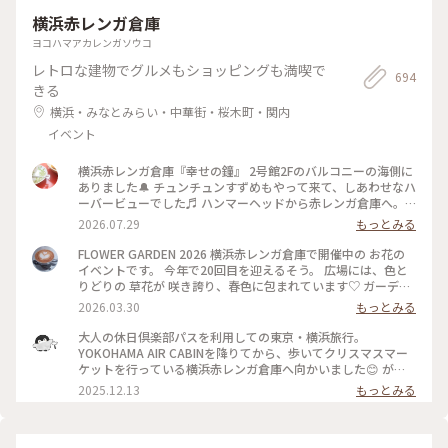
横浜赤レンガ倉庫
ヨコハマアカレンガソウコ
レトロな建物でグルメもショッピングも満喫で
694
きる
横浜・みなとみらい・中華街・桜木町・関内
イベント
横浜赤レンガ倉庫『幸せの鐘』 2号館2Fのバルコニーの海側に
ありました🔔 チュンチュンすずめもやって来て、しあわせなハ
ーバービューでした♬ ハンマーヘッドから赤レンガ倉庫へ。
30年ぶりに一緒に来た友達と、赤レンガ倉庫といえば、「あぶ
2026.07.29
もっとみる
ない刑事」だよね、とか言いながら、楽しく散策。当時はみな
とみらい地区といえば、インターコンチネンタルホテルやラン
FLOWER GARDEN 2026 横浜赤レンガ倉庫で開催中の お花の
ドマークタワーでした。今は、たくさんスポットがあり、周り
イベントです。 今年で20回目を迎えるそう。 広場には、色と
きれないですね♡ #ひみつの絶景#横浜#赤レンガ倉庫#あぶな
りどりの 草花が 咲き誇り、春色に包まれています♡ ガーデン
い刑事ロケ地#幸せの鐘#ベイブリッジ#みなとみらい#みなと
ベアも お出迎え✨ 週末にはマルシェも行われるとか。 横浜に
2026.03.30
もっとみる
ぶらりチケット
も 華やかな 季節が 訪れました。 4月19日まて開催 #風景 #フ
ラワーガーデン #赤レンガ倉庫 #みなとみらい #横浜 #神奈川 #
大人の休日倶楽部パスを利用しての東京・横浜旅行。
ガーデンネックレス横浜 #イベント
YOKOHAMA AIR CABINを降りてから、歩いてクリスマスマー
ケットを行っている横浜赤レンガ倉庫へ向かいました😊 が、
びっくらポン‼️すごい人、人、人。 会場に入場するためのお金
2025.12.13
もっとみる
を支払うための列がなが〜い😱 一度は列に並びましたが、後
ろにいた人が警備の人に聞いたら、入場までに２時間くらいか
かるとか…断念しました🥲 会場周辺を散策して早々にホテルに