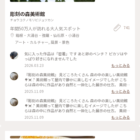
彫刻の森美術館
チョウコクノモリビジュツカン
741
年間50万人が訪れる大人気スポット
箱根・大涌谷・強羅・仙石原・小涌谷
アート・カルチャー, 風景・景色
気に入った作品は「密着」です あと卵のベンチ？ ピカソはや
っぱり好きになれませんでした
2026.03.23
もっとみる
『彫刻の森美術館』 見どころたくさん 森の中の楽しい美術館
🌳💓 .* 美術館って屋内で静かに楽しむイメージでしたが こち
らは森の中に作品があり自然と一体化した展示の仕方。 美術
館のイメージをいい意味で覆される素敵な場所でした。 .* その
2025.11.09
もっとみる
中でも、このステンドグラスの塔は圧巻😳！ 写真には収まり
きらないくらい 視界いっぱいにキラキラが🌟 じっと見ている
『彫刻の森美術館』 見どころたくさん 森の中の楽しい美術館
と吸い込まれそう！ 先日、素敵ユーザーさんも投稿されてい
🌳💓 .* 美術館って屋内で静かに楽しむイメージでしたが こち
ましたが ”幸せをよぶシンフォニー”という名前なんですね☺️
らは森の中に作品があり自然と一体化した展示の仕方。 美術
ほんと幸せいっぱいになれる作品でした。 よく見ると動物や
館のイメージをいい意味で覆される素敵な場所でした。 .* その
2025.11.09
もっとみる
いろいろな模様があり、それを見つけるのも楽しいです💓 階
中でも、このステンドグラスの塔は圧巻😳！ 写真には収まり
段を登り上から見た景色も迫力あり(2枚目)！ 自然いっぱいの
きらないくらい 視界いっぱいにキラキラが🌟 先日、素敵ユー
中お散歩も楽しいし写真スポットもたくさんで 家族と充実し
ザーさんも投稿されていましたが ”幸せをよぶシンフォニ
た時間を過ごせました。 .* こちらも3年前の今頃の写真です。
ー”という名前なんですね☺️ ほんと幸せいっぱいになれる作品
南伊奈ヶ湖に行った次の日に訪れました。 #彫刻の森美術館 #