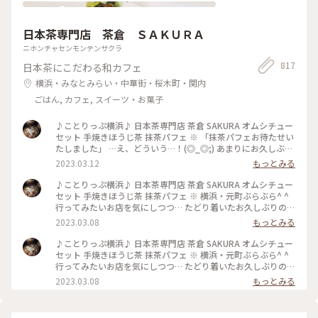
日本茶専門店 茶倉 ＳＡＫＵＲＡ
ニホンチャセンモンテンサクラ
817
日本茶にこだわる和カフェ
横浜・みなとみらい・中華街・桜木町・関内
ごはん, カフェ, スイーツ・お菓子
♪ことりっぷ横浜♪ 日本茶専門店 茶倉 SAKURA オムシチュー
セット 手焼きほうじ茶 抹茶パフェ ※ 「抹茶パフェお待たせい
たしました」 …え、どういう…！(◎_◎;) あまりにお久しぶり
で 抹茶パフェが リニューアルしていることも知らず 衝撃
2023.03.12
もっとみる
的〜！！ なんと雲…いや、わたあめがモリッと 爆発的に？！
のってます(*^o^*) とりあえず写真、写真（笑） あまりの動揺
♪ことりっぷ横浜♪ 日本茶専門店 茶倉 SAKURA オムシチュー
にわたあめを食べながら 落としたり(^^;; でもわたあめの中か
セット 手焼きほうじ茶 抹茶パフェ ※ 横浜・元町ぶらぶら^ ^
らは 私の知ってるおいしい抹茶パフェ☆ 抹茶づくしのおいし
行ってみたいお店を気にしつつ… たどり着いたお久しぶりの
いパフェでした！ そしてそして 満腹になりすぎました…
「日本茶専門店 茶倉 SAKURA」 ランチメニューの オムシチュ
2023.03.08
もっとみる
(o^^o) 楽しいランチタイムでした〜☆ #私のことりっぷ旅
ーセットを いただきました☆ 登場したのは オムライスに 豆乳
#Myことりっぷ #パフェ #抹茶 #日本茶 #ランチ #カフェ ##元
のシチューをたっぷりかけた ボリューム満点の一品☆ オムラ
♪ことりっぷ横浜♪ 日本茶専門店 茶倉 SAKURA オムシチュー
町 #横浜
イスのご飯は ほうじ茶で炊いた香ばしご飯☆ 豆乳シチューと
セット 手焼きほうじ茶 抹茶パフェ ※ 横浜・元町ぶらぶら^ ^
たまごが一体に とろり〜☆ ん〜おいしっ(o^^o) ※ そして次に
行ってみたいお店を気にしつつ… たどり着いたお久しぶりの
ランチには 人気の抹茶パフェを追加できたので またまたお久
「日本茶専門店 茶倉 SAKURA」 ランチメニューの オムシチュ
2023.03.08
もっとみる
しぶりの 茶倉の抹茶パフェ登場です〜(^O^) #私のことりっぷ
ーセットを いただきました☆ 登場したのは オムライスに 豆乳
旅 #Myことりっぷ #オムシチュー #オムライス #シチュー #元
のシチューをたっぷりかけた ボリューム満点の一品☆ オムラ
町 #日本茶 #カフェ #元町 #横浜
イスのご飯は ほうじ茶で炊いた香ばしご飯☆ 豆乳シチューと