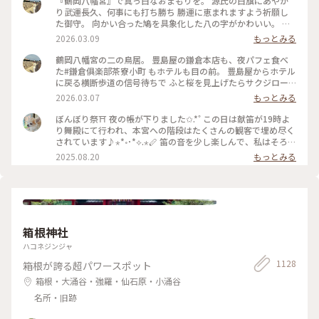
『鶴岡八幡宮』で真っ白なおまもりを。 源氏の白旗にあやか
り武運長久、何事にも打ち勝ち 勝運に恵まれますよう祈願し
た御守。 向かい合った鳩を具象化した八の字がかわいい。 鳩
が道案内をする“八幡神の使い”とされる神聖な鳥であり、 対
2026.03.09
もっとみる
の鳩が末広がりで縁起が良いことも理由だそうです。 #はじめ
ての鎌倉#鎌倉#鶴岡八幡宮#国指定重要文化財#狛犬#旅の記念
鶴岡八幡宮の二の鳥居。 豊島屋の鎌倉本店も、夜パフェ食べ
た#鎌倉俱楽部茶寮小町 もホテルも目の前。 豊島屋からホテル
に戻る横断歩道の信号待ちで ふと桜を見上げたらサクジロー
がいたのでiPhoneで。 #はじめての鎌倉#Ayu桜#サクジロー#
2026.03.07
もっとみる
鎌倉#鶴岡八幡宮#二の鳥居#狛犬
ぼんぼり祭⛩ 夜の帳が下りました✩.*˚ この日は献笛が19時よ
り舞殿にて行われ、本宮への階段はたくさんの観客で埋め尽く
されています♪⋆*॰･*⟡.⋆🪈 笛の音を少し楽しんで、私はそろそ
ろ帰らなければと、またぼんぼりを眺めながら参道を歩きます
2025.08.20
もっとみる
まだこの時間からもたくさんの人が次々と向かっていて、長年
たくさんの人に愛されているお祭りなんだなぁと感じました✨️
来年もどんなぼんぼりがあるか気になっちゃうだろうな〰️
*˙︶˙*)ﾉ"ﾏﾀﾈｰ♡ #ゆるり夏時間 #神奈川 #鎌倉 #鶴岡八幡宮 #
ぼんぼり祭 #毎年立秋の前日から9日まで#ぼんぼり#献笛#渡瀬
政造#庵野秀明と安野百葉子夫妻の作品は並んで展示#山崎杉夫
箱根神社
ハコネジンジャ
1128
箱根が誇る超パワースポット
箱根・大涌谷・強羅・仙石原・小涌谷
名所・旧跡