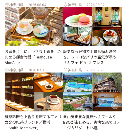
神奈川県
2026.08.04
神奈川県
2026.08.02
お茶を片手に、小さな手紙をした
歴史ある建物で上質な横浜時間
ためる鎌倉時間「Teahouse
を。レトロなパリの空気が漂う
AlonAlne」
「カフェ ドゥ ラ プレス」
神奈川県
2026.07.31
神奈川県
2026.07.26
紅茶診断も♪香りを旅するアメリ
自由気ままな夏旅へ♪プールや
カ発の紅茶ブランド／横浜
BBQが楽しめる、爽快な森のコテ
「Smith Teamaker」
ージ＆リゾート15選