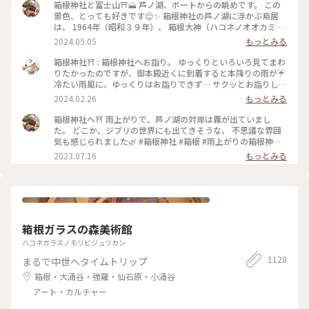
箱根神社と富士山⛩️🗻 芦ノ湖、ボートからの眺めです。 この
景色、とっても好きです😌✨ 箱根神社の芦ノ湖に浮かぶ鳥居
は、 1964年（昭和３９年）、 箱根大神（ハコネノオオカミ）
御鎮座 １２００年と東京オリンピック開催を奉祝記念し、
2024.05.05
もっとみる
「平和」の扁額が掲げられたそうです。 講和条約の全権特命大
使として調印した 吉田茂元首相が書かれたそうで、 それ以来
箱根神社⛩️ : 箱根神社へお詣り。 ゆっくりといろいろ見てまわ
「平和の鳥居」と親しまれています。 この「平和」の文字は、
りたかったのですが、御本殿近くに到着すると本降りの雨が☔️
芦ノ湖側からしか見られないので、 見た時はおおぉ〜✨と感動
冷たい雨風に、ゆっくりはお詣りできず… サクッとお詣りして
しました😊 #箱根神社 #芦ノ湖 #平和の鳥居 #GW #春色さがし
車に戻りました😭 : 九頭竜神社の新宮もあって見所満載です
2024.02.26
もっとみる
が、景色の写真も撮れず…残念でした😢 いろいろ後悔が残る…
また箱根に来たら、もう一度ちゃんとお詣りしに来たいです✨
箱根神社へ⛩ 雨上がりで、芦ノ湖の対岸は霧が出ていまし
木々や苔の緑が綺麗で癒されました🌿 : 平日なのにたくさんの
た。 どこか、ジブリの世界にも出てきそうな、 不思議な雰囲
人がいました。 御朱印もたくさん待つかな？と思ったけれど、
気も感じられました🌿 #箱根神社 #箱根 #雨上がりの箱根神社
意外にも待っている人はいなくて、すぐにいただくことができ
#私のことりっぷ旅 #美しい町
2023.07.16
もっとみる
ました。 : 特に良い写真もないのですが、旅の思い出投稿でし
た😊 : 📷:2024.2.19 Mon. : #私のことりっぷ旅 #冬の旅 #箱根日
帰り温泉旅 #神社 #神社巡り #箱根 #芦ノ湖 #箱根神社 #九頭竜
神社新宮 #みどりに癒される #また参拝したい #神奈川 #milk
のミルキーな毎日
箱根ガラスの森美術館
ハコネガラスノモリビジュツカン
1128
まるで中世へタイムトリップ
箱根・大涌谷・強羅・仙石原・小涌谷
アート・カルチャー