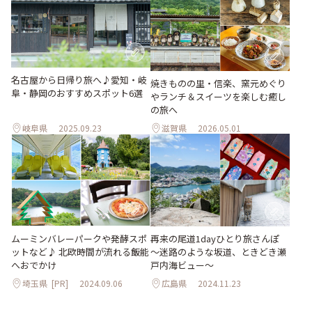
名古屋から日帰り旅へ♪愛知・岐
焼きものの里・信楽、窯元めぐり
阜・静岡のおすすめスポット6選
やランチ＆スイーツを楽しむ癒し
の旅へ
岐阜県
2025.09.23
滋賀県
2026.05.01
ムーミンバレーパークや発酵スポ
再来の尾道1dayひとり旅さんぽ
ットなど♪ 北欧時間が流れる飯能
～迷路のような坂道、ときどき瀬
へおでかけ
戸内海ビュー～
埼玉県
[PR]
2024.09.06
広島県
2024.11.23