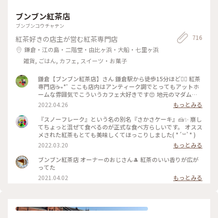
でした。 よく見ると動物やいろいろな模様があり、それを見
箱根 #ことりっぷ神奈川 #ことりっぷと一緒
つけるのも楽しいです💓 階段を登り上から見た景色も迫力あ
ブンブン紅茶店
り(2枚目)！ 自然いっぱいの中お散歩も楽しいし写真スポット
もたくさんで 家族と充実した時間を過ごせました。 .* こちら
ブンブンコウチャテン
も3年前の今頃の写真です。 南伊奈ヶ湖に行った次の日に訪れ
716
紅茶好きの店主が営む紅茶専門店
ました。 #彫刻の森美術館 #箱根 #ことりっぷ神奈川
鎌倉・江の島・二階堂・由比ヶ浜・大船・七里ヶ浜
雑貨, ごはん, カフェ, スイーツ・お菓子
鎌倉【ブンブン紅茶店】さん 鎌倉駅から徒歩15分ほど🚶‍♀️ 紅茶
専門店☕∗*ﾟ ここも店内はアンティーク調でとってもアットホ
ームな雰囲気でこういうカフェ大好きです😍 地元のマダムさ
んがおしゃべりに夢中でした(笑) 通りかかって気になり
2022.04.26
もっとみる
Googleで調べたら、クチコミでは「一見さんお断りな雰囲
気」とか「うちに何か用ですか？って感じの対応」ってあった
『スノーフレーク』という名の別名『さかさケーキ』🍰✨ 崩し
のだけど、全然そんなことなくて(男性のマスターが素っ気な
てちょっと混ぜて食べるのが正式な食べ方らしいです。 オスス
いかな？)女性の方はテキパキと対応されていて、とりあえず
メされた紅茶もとても美味しくてほっこりしました( *´꒳`* )
忙しそうではありました😲私は全然嫌な気分ではありませんで
2022.03.20
もっとみる
した✨ この逆さまのケーキ？🧐が気になってオーダーしてみた
ところ、 ケーキではなくて、メレンゲのシフォンみたいな感じ
ブンブン紅茶店 オーナーのおじさん🎩 紅茶のいい香りが広が
でふわっふわ😍とろけますぅ ひたすら甘々なんだけど、イチ
ってた
ゴが甘酸っぱくて、一緒に食べて紅茶をいただくには最高のバ
2021.04.02
もっとみる
ランスでした💓 #鎌倉カフェ #紅茶専門店 #ブンブン紅茶店 #
鎌倉さんぽ #Myことりっぷ #カフェ巡り #38_カフェ巡り