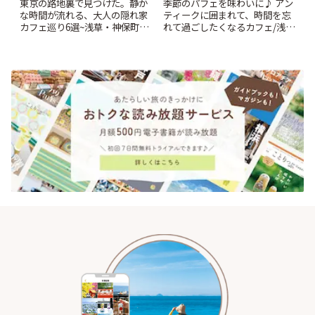
東京の路地裏で見つけた。静か
季節のパフェを味わいに♪ アン
な時間が流れる、大人の隠れ家
ティークに囲まれて、時間を忘
カフェ巡り6選~浅草・神保町・
れて過ごしたくなるカフェ/浅草
千駄木ほか~ | ことりっぷ
「annorum cafe」 | ことりっぷ