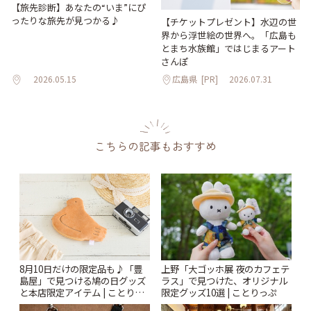
【旅先診断】あなたの“いま”にぴ
ったりな旅先が見つかる♪
【チケットプレゼント】水辺の世
界から浮世絵の世界へ。「広島も
とまち水族館」ではじまるアート
さんぽ
2026.05.15
広島県
[PR]
2026.07.31
こちらの記事もおすすめ
上野「大ゴッホ展 夜のカフェテ
8月10日だけの限定品も♪「豊
ラス」で見つけた、オリジナル
島屋」で見つける鳩の日グッズ
限定グッズ10選 | ことりっぷ
と本店限定アイテム | ことりっ
ぷ