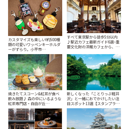
すべて東京駅から徒歩5分以内
カスタマイズも楽しい!約500種
♪駅近カフェ最新ガイド6選~重
類の可愛いワッペンキーホルダ
要文化財の洋館カフェから、改
ーがずらり。小平市
札すぐのレトロ喫茶まで~ | こと
「Kimamaya T&K」 | ことりっ
りっぷ
ぷ
焼きたてスコーン&紅茶が食べ
新しくなった「ことりっぷ軽井
飲み放題♪ 森の中にいるような
沢」と一緒におでかけしたい注
紅茶専門店・自由が丘
目スポット13選【スタンプラリ
「YOTSUBA TEA」でのんびり
ー開催中】 | ことりっぷ
時間 | ことりっぷ