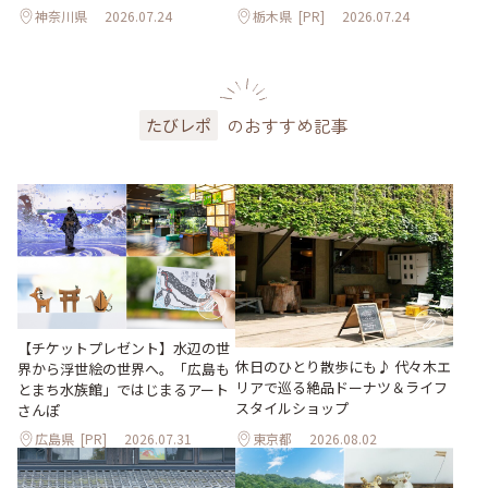
神奈川県
2026.07.24
栃木県
[PR]
2026.07.24
のおすすめ記事
たびレポ
【チケットプレゼント】水辺の世
休日のひとり散歩にも♪ 代々木エ
界から浮世絵の世界へ。「広島も
リアで巡る絶品ドーナツ＆ライフ
とまち水族館」ではじまるアート
スタイルショップ
さんぽ
広島県
[PR]
2026.07.31
東京都
2026.08.02