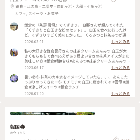
鎌倉・江の島・二階堂・由比ヶ浜・大船・七里ヶ浜
カフェ, スイーツ・お菓子
鎌倉の『茶房 雲母』でくずきり。 旦那さんが頼んでくれた
「くずきりと白玉きな粉のセット」。 白玉を食べに行ったけ
ど、くずきりすごく美味しかった。 くろみつと抹茶みつが選べ
ます。 1時間待ちを想定して行ったら、30分も待たずに入れ
2026.03.01
もっとみる
た。 梅の見える特等席。 けど、席についてから出てくるまで
30分弱かかったので、だいたい1時間。 1時間くらいなら、並
私の大好きな鎌倉雲母さんの抹茶クリームあんみつ 白玉が大
んでも食べたいクオリティ。 #神奈川#鎌倉#茶房雲母#白玉#お
きくもちもちで食べ応えがあり程よい甘さの抹茶アイスがまた
もちずき#Ayuのおやつ#はじめての鎌倉
美味しい😋 #鎌倉#和#甘味#あんみつ#抹茶クリームあんみつ#
雲母
2023.06.17
もっとみる
暑い😵💦 抹茶のカキ氷をイメージしていたら、、、 あんこた
っぷりのってきたー💦 モチモチの白玉に癒されて☺️ #雲母 #鎌
倉 #涼しげスイーツ #鎌倉ランチ
2020.07.20
もっとみる
報国寺
ホウコクジ