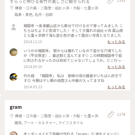
1555
すらっと伸びる青竹の美しさに魅せられる
鎌倉・江の島・二階堂・由比ヶ浜・大船・七里ヶ浜
風景・景色, 名所・旧跡
報国寺 一条恵観山荘から数分で行けるので寄ってみました こ
ちらはちようど見頃でした！ そして夕暮れの由比ヶ浜 葉山側
と七里ヶ浜側で海も空も色が違って面白い写真となりました
2024.12.10
もっとみる
いつかの報国寺。 駅からは離れているので密かな穴場でした
が（平日限定）、最近割と混んでます💦 この時期報国寺で蚊
に刺されなかったのは初めてじゃないでしょうか。どこ行っ
た〜🦟 #ことりっぷ旅2024 #鎌倉
2024.09.20
もっとみる
竹の庭 「報国寺」 私は 新緑の頃の鎌倉がいちばん好きで
す😊 今朝はテレ朝の依田さん中継が入ってますね
2024.05.23
もっとみる
gram
1278
鎌倉・江の島・二階堂・由比ヶ浜・大船・七里ヶ浜
雑貨, アート・カルチャー, ライフスタイル
オーダーメイドで指輪が作れる「gram」② 波をイメージし