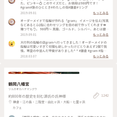
た、ピンキー💍 このサイズだと、お値段は980円です！
#gram#旅のひととき#わたしの街#鎌倉#リング
2019.09.01
もっとみる
オーダーメイドで指輪が作れる「gram」 イメージを伝え(写真
などあると👍)指に合わせリングを目の前で作ってくれます👁
幾つでも👌。 980円〜 真鍮、ゴールド、シルバー、あとは磨
きをかけるかマットな感じにするか💍😊✨✨ 今回は、左からピ
2019.09.01
もっとみる
ンキー、中指、親指と作りました😅 いつもは行列がすごいの
に、この日、整理券なし、30分並び入れました😱😱‼️(平日の
大行列の指輪の店gramへ行ってきました！オーダーメイドの
夕方) 皆さん、カップルもいだけど、グループで来られ旅の思
指輪は可愛いすぎて何個も欲しかったけどとりあえず2個で我
い出に作られたりしている方が多かったです😊 まさか、入れ
慢。寒空の中並んだ甲斐がありました^ ^ #鎌倉 #gram #指輪
ると思わなかったので、待ち時間に情報収集し勢いで作ったリ
#オーダーメイド
2018.03.07
もっとみる
ング。それでも、なんだか愛着がわきますね… 次は、重ね付け
られるのを作ろうかなぁ… #gram#旅のひととき#わたしの街#
鎌倉#リング
鶴岡八幡宮
ツルガオカハチマングウ
1242
約800年の歴史を刻む源氏の氏神様
鎌倉・江の島・二階堂・由比ヶ浜・大船・七里ヶ浜
カフェ