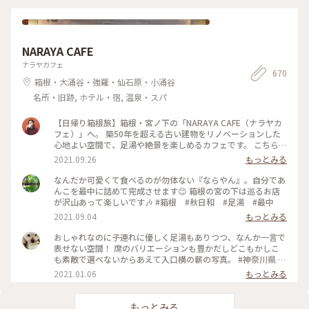
NARAYA CAFE
ナラヤカフェ
670
箱根・大涌谷・強羅・仙石原・小涌谷
名所・旧跡, ホテル・宿, 温泉・スパ
【日帰り箱根旅】箱根・宮ノ下の「NARAYA CAFE（ナラヤカ
フェ）」へ。 築50年を超える古い建物をリノベーションした
心地よい空間で、足湯や絶景を楽しめるカフェです。 こちら、
築50年を超える古い建物を改装して作ったお店だそう。建物の
2021.09.26
もっとみる
外観や床の風合いなど、全体的にどことなくレトロな雰囲気が
漂っていて、落ち着きます。 投稿したのは店内席の写真。どの
なんだか可愛くて食べるのが勿体ない『ならやん』。自分であ
窓からも箱根の山が一望できて最高……！ 癒やされました🌳
んこを最中に詰めて完成させます😊 箱根の宮の下は巡るお店
🌲 #私のことりっぷ #箱根カフェ #ナラヤカフェ
が沢山あって楽しいです🎶 #箱根 #秋日和 #足湯 #最中
2021.09.04
もっとみる
おしゃれなのに子連れに優しく足湯もありつつ、なんか一言で
表せない空間！ 席のバリエーションも豊かだしどこもかしこ
も素敵で選べないからあえて入口横の薪の写真。 #神奈川県 #
箱根 #NARAYA CAFE #ならやカフェ #足湯 #おしゃれ空間
2021.01.06
もっとみる
もっとみる