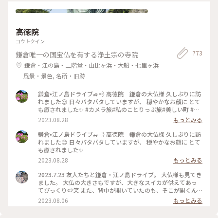
行きましたが、まさかのここでも長い階段🤣🤣何とか登りきっ
てお参りを済ませ、お次は憧れの江ノ電に乗って次の目的地へ
向います🚃💨 #開運旅 #鎌倉 #銭洗弁財天#鎌倉の大仏様#長谷
高徳院
寺
コウトクイン
773
鎌倉唯一の国宝仏を有する浄土宗の寺院
鎌倉・江の島・二階堂・由比ヶ浜・大船・七里ヶ浜
風景・景色, 名所・旧跡
鎌倉•江ノ島ドライブ🚙💨 高徳院 鎌倉の大仏様 久しぶりに訪
れました😌 日々バタバタしていますが、 穏やかなお顔に とて
も癒されました✨ #カメラ旅#私のことりっぷ旅#美しい町 #鎌
倉
2023.08.28
もっとみる
鎌倉•江ノ島ドライブ🚙💨 高徳院 鎌倉の大仏様 久しぶりに訪
れました😌 日々バタバタしていますが、 穏やかなお顔に とて
も癒されました✨
2023.08.28
もっとみる
2023.7.23 友人たちと鎌倉・江ノ島ドライブ。 大仏様も見てき
ました。 大仏の大きさもですが、大きなスイカが供えてあっ
てびっくり🍉笑 また、背中が開いていたのも、そこが開くん
だ、、と、つい写真を撮ってしまいました（3枚目） #高徳院
2023.08.06
もっとみる
#高徳院大仏殿 #鎌倉 #私のことりっぷ旅