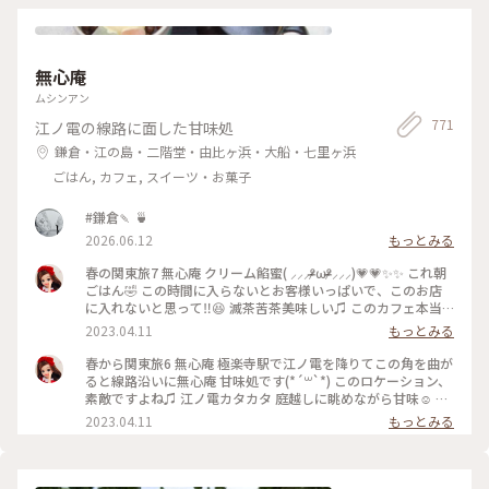
無心庵
ムシンアン
771
江ノ電の線路に面した甘味処
鎌倉・江の島・二階堂・由比ヶ浜・大船・七里ヶ浜
ごはん, カフェ, スイーツ・お菓子
#鎌倉🍡 🍵
2026.06.12
もっとみる
春の関東旅7 無心庵 クリーム餡蜜( ⸝⸝⸝ᵒ̴̶̷ωᵒ̴̶̷⸝⸝⸝)💗💗✨✨ これ朝
ごはん🤣 この時間に入らないとお客様いっぱいで、このお店
に入れないと思って‼️😆 滅茶苦茶美味しい♫ このカフェ本当
におすすめ♫ 江ノ電でぶらぶらしながら鎌倉方面の旅の折に
2023.04.11
もっとみる
ぜひどうぞ(*´꒳`*)
春から関東旅6 無心庵 極楽寺駅で江ノ電を降りてこの角を曲が
ると線路沿いに無心庵 甘味処です(*´꒳`*) このロケーション、
素敵ですよね♫ 江ノ電カタカタ 庭越しに眺めながら甘味☺️ は
ずれないシュチェーション(*´꒳`*)
2023.04.11
もっとみる