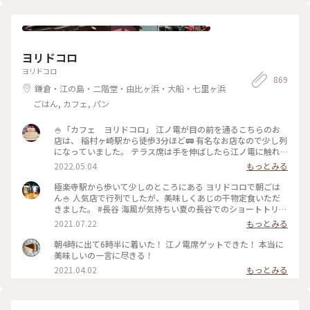
ヨリドコロ
ヨリドコロ
869
鎌倉・江の島・二階堂・由比ヶ浜・大船・七里ヶ浜
ごはん, カフェ, パン
🍚「カフェ ヨリドコロ」 江ノ電が目の前を通るこちらのお
店は、 稲村ヶ崎駅から徒歩3分ほど🚃 有名なお店なので少し列
になっていました。 テラス席は手を伸ばしたら江ノ電に触れ
そうなくらい近い..! ・ ご飯はしらす丼と卵かけご飯を注文。
2022.05.04
もっとみる
卵かけご飯は自力で泡立てる方式。 体に良さそうなメニュー
でホッと一息、、 と思ったら、江ノ電が通過するのでずっと
極楽寺駅から歩いて少しのところにある ヨリドコロで朝ごは
アトラクション気分で楽しめました♪ #春風さんぽ #ヒーリン
ん🍚 人気店で行列でしたが、美味しくあじの干物定食いただ
グ旅 #Myことりっぷ #鎌倉 #鎌倉カフェ #江ノ電
きました。 #長谷 海風が気持ちい夏の長谷でのショートトリッ
プにて🌊☀️ #鎌倉#長谷#極楽寺#ヨリドコロ#朝ごはん
2021.07.22
もっとみる
朝4時に出て6時半に着いた！ 江ノ電席ゲットできた！ 本当に
美味しいの一言に尽きる！
2021.04.02
もっとみる