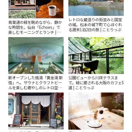
レトロな蔵造りの街並みと国宝
青葉通の緑を眺めながら、静か
の城。松本の城下町で心ほぐれ
な時間を。仙台「Echoes」で
る週末1泊2日の旅 | ことりっぷ
楽しむモーニングとランチ | こ
とりっぷ
新オープンした銭湯「黄金湯 新
公園ビューから川床テラスま
宿」へ。サウナとクラフトビー
で。緑に癒される大阪のカフェ5
ルを楽しむ癒やしのレトロ空間
選 | ことりっぷ
| ことりっぷ