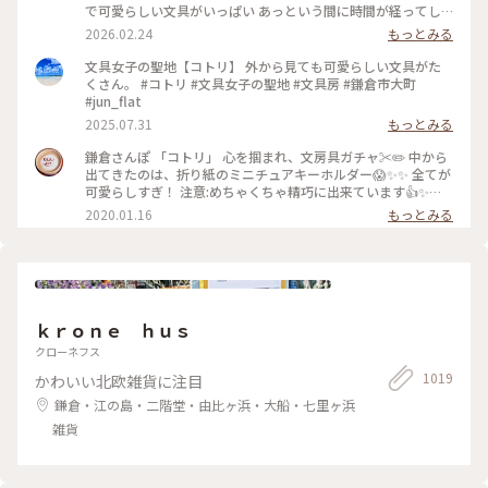
で可愛らしい文具がいっぱい あっという間に時間が経ってし
まいます。 そして懲りずにまた、小さいファイルを買ってしま
2026.02.24
もっとみる
った‥ #文具 #雑貨 #鎌倉 #鎌倉コトリ
文具女子の聖地【コトリ】 外から見ても可愛らしい文具がた
くさん。 #コトリ #文具女子の聖地 #文具房 #鎌倉市大町
#jun_flat
2025.07.31
もっとみる
鎌倉さんぽ 「コトリ」 心を掴まれ、文房具ガチャ✂️✏️ 中から
出てきたのは、折り紙のミニチュアキーホルダー😱✨✨ 全てが
可愛らしすぎ！ 注意:めちゃくちゃ精巧に出来ています👍✨
集めたくなるやつです…笑。 #鎌倉#コトリ#ガチャガチャ#折
2020.01.16
もっとみる
り紙
ｋｒｏｎｅ ｈｕｓ
クローネフス
1019
かわいい北欧雑貨に注目
鎌倉・江の島・二階堂・由比ヶ浜・大船・七里ヶ浜
雑貨