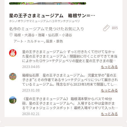
たまごが一体に とろり〜☆ ん〜おいしっ(o^^o) ※ そして次に
ランチには 人気の抹茶パフェを追加できたので またまたお久
しぶりの 茶倉の抹茶パフェ登場です〜(^O^) #私のことりっぷ
星の王子さまミュージアム 箱根サン＝テ
旅 #Myことりっぷ #オムシチュー #オムライス #シチュー #日
本茶 #ランチ #カフェ #元町 #横浜
グジュペリ
ホシノオウジサマミュージアムハコネサンテグジュペリ
805
名作のミュージアムで見つけたお気に入り
箱根・大涌谷・強羅・仙石原・小涌谷
アート・カルチャー, 風景・景色
星の王子さまミュージアム☆ ずっと行きたくて行けてなかっ
た星の王子さまミュージアム！閉園前に行くことができて本当
によかった🥲サン=テグジュペリの歴史と星の王子さまの歴史
がぎゅっと詰まっているミュージアム☆もう行くことができな
2023.04.05
もっとみる
いのが本当に残念すぎる‥とーっても素敵なミュージアムでし
た！ #私のことりっぷ旅 #箱根 #日帰り旅 #星の王子さまミュ
箱根仙石原 星の王子さまミュージアム。 児童文学の”星の王
ージアム #星の王子さま #神奈川
子さま”とその作者であるサン=テグジュペリについて展示され
ているミュージアム。残念ながら2023年3月末で閉園してしま
います。 1月9日までロマンティック・スターリー・ウィンタ
2023.01.08
もっとみる
ーが開催中で園内のクリスマスツリーのライトアップがとても
綺麗です🎄✨星の王子さまの世界感に引き込まれる素敵なミュ
《星の王子さまミュージアム》 箱根湯本駅からバスで40分
ージアムです。 #神奈川 #箱根 #仙石原 #星の王子さま #イルミ
弱、星の王子さまミュージアムへ。 入場すると中は全体がま
ネーション #ファンタジーの世界
るでフォトジェニックスポット！ 最終入場ギリギリで入った
のでほとんど人がおらずめいっぱい写真が撮れました✨ 展示ホ
2020.02.21
もっとみる
ールには星の王子さまについてや、サン・テグジュペリについ
てなど多くの展示がありました。映像を見るブースもあり、本
を読んだことがない方も世界観がわかりやすいのではないかと