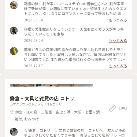
箱根の旅✨ 我が家にホームステイ中の留学生さんと 我が家家
族で新緑が美しい箱根に来ています🌿✨ 留学生さんのリクエス
トにより、 久しぶりにロマンスカーに乗って来ました😊 まず
は、箱根ガラスの森美術館へ°˖✧ 1番感動したのが、庭園でひ
2026.05.04
もっとみる
ときわ輝いていた 「クリスタル・ガラスの藤の花」💙💜🤍 藤
の花は春から初夏にかけて 箱根の山間に美しく咲くそうで、
箱根で美術館巡りをしています！ 天気も良くガラスがキラキ
またイタリア•フィレンツェにも 名所があるそうです✨ その藤
ラ光っていてとても素敵
の花をクリスタル・ガラスで表現... 爽やかな初夏の風と木漏れ
2026.03.24
もっとみる
日に輝く様子は 夢のように美しかったです𖧷 ⁺. 【展示期間】
2026年3月14日から6月25日まで。 #箱根ガラスの森美術館 #
箱根ガラスの森美術館 雲から時より差し込む日差しでキラキ
箱根 #ちいさな列車旅 #クリスタル・ガラスの藤の花 #藤の花
ラと輝いてました✨ 屋外は大迫力な作品、屋内は繊細な作品と
#藤 #久しぶりにロマンスカー
いう印象でした また違った季節に行くのも面白そうです！ . #
ことりっぷ #ことりっぷ箱根
2025.12.17
もっとみる
鎌倉・文具と雑貨の店 コトリ
カマクラブングトザッカノミセコトリ
1082
鎌倉・江の島・二階堂・由比ヶ浜・大船・七里ヶ浜
雑貨, おみやげ
☆ 鎌倉 コトリ ☆ 文具と雑貨の店 コトリへ。 友人が予め
チェックしていたおくすり手帳！ 真似っこして私も♡ レトロ