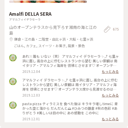
チェックインしに行きました。 #神奈川県 #横浜市 #横浜赤レ
ンガ倉庫 #クリスマスマーケット
Amalfi DELLA SERA
アマルフィイデラセーラ
山のオープンテラスから見下ろす湘南の海と江の
675
島
鎌倉・江の島・二階堂・由比ヶ浜・大船・七里ヶ浜
ごはん, カフェ, スイーツ・お菓子, 風景・景色
あれ❔❕ 誰も いない（笑） アマルフィイ デラセーラ ✨⤴︎ 七里ヶ
浜に面し 高台の上に佇むレストランから望む 美しい景観は 南
イタリア・アマルフィ海岸を 彷彿とさせます♡ オープンテラ
ス席から見渡せるのは 180度オーシャンビューの眩いパノラマ
2019.12.04
もっとみる
は いつまでも いつまでも 眺めていたくなり… 困ります（笑）
#ひみつの鎌倉 #秋のお出かけ #美味しかった #ありがとう う
アマルフィイ デラセーラ ✨⤴︎ 七里ヶ浜に面し 高台の上に佇む
っかり３時間 経っていた（笑） のんびりさん
レストランから望む 美しい景観は 南イタリア・アマルフィ海
岸を 彷彿とさせます♡ オープンテラス席から見渡せるのは
180度オーシャンビューの眩いパノラマは いつまでも いつま
2019.12.03
もっとみる
でも 眺めていたくなり… 困ります（笑） #ひみつの鎌倉 #秋の
お出かけ #美味しかった #ありがとう うっかり３時間 経ってい
pasta pizza ティラミスを 食べた後は キラキラ増しtimeに 青
た（笑）
かった空と海から だんだんと🌅 #ひみつの鎌倉 #秋の色彩 #あ
りがとう #美しいは目の中に あの感動を この中に
2019.12.01
もっとみる