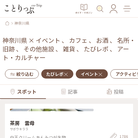
ガイド・マガジン
神奈川県
神奈川県
×
イベント
、
カフェ
、
お酒
、
名所・
旧跡
、
その他施設
、
雑貨
、
たびレポ
、
アー
ト・カルチャー
絞り込む
たびレポ
イベント
アクティビ
スポット
記事
投稿
茶房 雲母
サボウキララ
1786
白玉クリームあんみつが名物