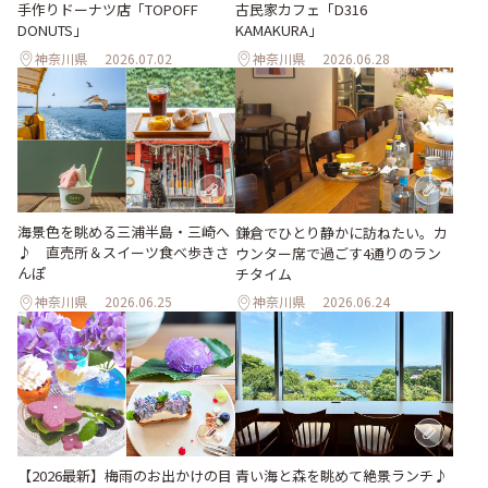
手作りドーナツ店「TOPOFF
古民家カフェ「D316
DONUTS」
KAMAKURA」
神奈川県
2026.07.02
神奈川県
2026.06.28
海景色を眺める三浦半島・三崎へ
鎌倉でひとり静かに訪ねたい。カ
♪ 直売所＆スイーツ食べ歩きさ
ウンター席で過ごす4通りのラン
んぽ
チタイム
神奈川県
2026.06.25
神奈川県
2026.06.24
【2026最新】梅雨のお出かけの目
青い海と森を眺めて絶景ランチ♪