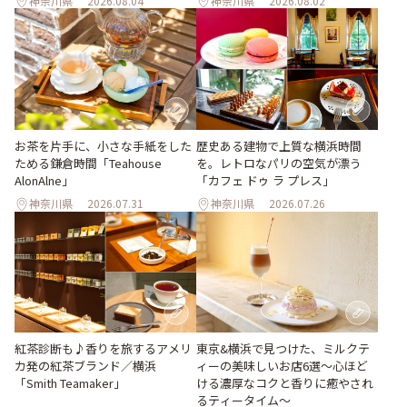
神奈川県
2026.08.04
神奈川県
2026.08.02
お茶を片手に、小さな手紙をした
歴史ある建物で上質な横浜時間
ためる鎌倉時間「Teahouse
を。レトロなパリの空気が漂う
AlonAlne」
「カフェ ドゥ ラ プレス」
神奈川県
2026.07.31
神奈川県
2026.07.26
紅茶診断も♪香りを旅するアメリ
東京&横浜で見つけた、ミルクテ
カ発の紅茶ブランド／横浜
ィーの美味しいお店6選～心ほど
「Smith Teamaker」
ける濃厚なコクと香りに癒やされ
るティータイム～