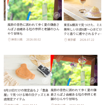
風鈴の音色に誘われて歩く夏の鎌倉さ
め
東京&横浜で見つけた、ミル
んぽ♪由緒ある社の参拝と老舗のひん
美味しいお店6選～心ほどけ
やり甘味も
クと香りに癒やされるティー
神奈川県
2026.08.02
東京都
2026.07.22
風鈴の音色に誘われて歩く夏の鎌
8月10日だけの限定品も♪「豊島
倉さんぽ♪由緒ある社の参拝と老
屋」で見つける鳩の日グッズと本
舗のひんやり甘味も
店限定アイテム