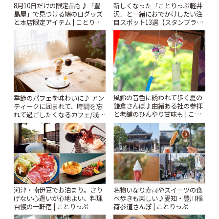
新しくなった「ことりっぷ軽井
8月10日だけの限定品も♪「豊
沢」と一緒におでかけしたい注
島屋」で見つける鳩の日グッズ
目スポット13選【スタンプラリ
と本店限定アイテム | ことりっ
ー開催中】 | ことりっぷ
ぷ
風鈴の音色に誘われて歩く夏の
季節のパフェを味わいに♪ アン
鎌倉さんぽ♪由緒ある社の参拝
ティークに囲まれて、時間を忘
と老舗のひんやり甘味も | こと
れて過ごしたくなるカフェ/浅草
りっぷ
「annorum cafe」 | ことりっぷ
河津・南伊豆でお泊まり。さり
名物いなり寿司やスイーツの食
げない心遣いが心地よい、料理
べ歩きも楽しい♪愛知・豊川稲
自慢の一軒宿 | ことりっぷ
荷参道さんぽ | ことりっぷ