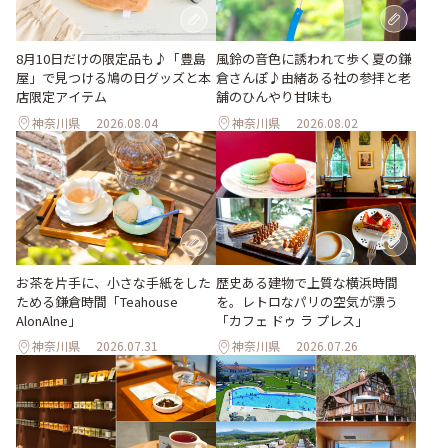
風鈴の音色に誘われて歩く夏の鎌
8月10日だけの限定品も♪「豊島
倉さんぽ♪由緒ある社の参拝と老
屋」で見つける鳩の日グッズと本
舗のひんやり甘味も
店限定アイテム
神奈川県
2026.08.04
神奈川県
2026.08.02
お茶を片手に、小さな手紙をした
歴史ある建物で上質な横浜時間
ためる鎌倉時間「Teahouse
を。レトロなパリの空気が漂う
AlonAlne」
「カフェ ドゥ ラ プレス」
神奈川県
2026.07.31
神奈川県
2026.07.26