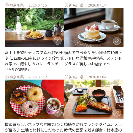
神奈川県
2026.07.15
神奈川県
2026.07.14
富士山を望むテラスで森林浴気分
横浜で立ち寄りたい喫茶店10選～
♪ 仙石原の山中にひっそり佇む隠
レトロな洋館や純喫茶、ステンド
れ家で、癒やしのカレーランチ
グラスが美しいお店まで～
「MR COFFIE」
神奈川県
2026.07.12
神奈川県
2026.07.04
横須賀らしいポップな雰囲気に心
喧騒を離れてランチタイム。大正
が躍る♪ 生地と材料にこだわった
時代の面影を残す鎌倉・材木座の