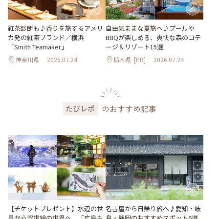
紅茶診断も♪香りを旅するアメリ
自由気ままな夏旅へ♪プールや
カ発の紅茶ブランド／横浜
BBQが楽しめる、爽快な森のコテ
「Smith Teamaker」
ージ＆リゾート15選
神奈川県
2026.07.24
栃木県
[PR]
2026.07.24
のおすすめ記事
たびレポ
【チケットプレゼント】水辺の世
名古屋から日帰り旅へ♪愛知・岐
界から浮世絵の世界へ。「広島も
阜・静岡のおすすめスポット6選