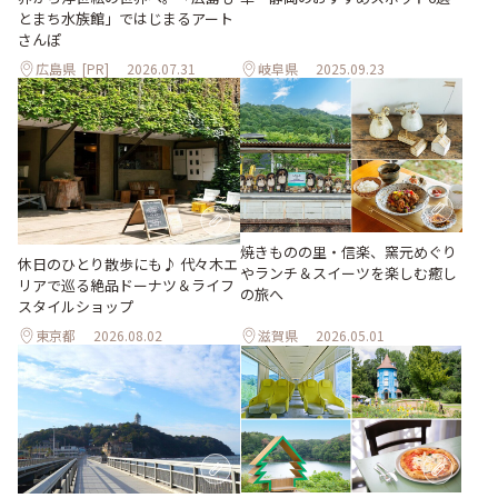
とまち水族館」ではじまるアート
さんぽ
広島県
[PR]
2026.07.31
岐阜県
2025.09.23
焼きものの里・信楽、窯元めぐり
休日のひとり散歩にも♪ 代々木エ
やランチ＆スイーツを楽しむ癒し
リアで巡る絶品ドーナツ＆ライフ
の旅へ
スタイルショップ
東京都
2026.08.02
滋賀県
2026.05.01