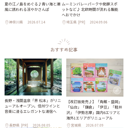
夏の江ノ島をめぐる♪青い海と潮
ムーミンバレーパークや発酵スポ
風に誘われる涼やかさんぽ
ットなど♪ 北欧時間が流れる飯能
へおでかけ
神奈川県
2026.07.14
埼玉県
[PR]
2024.09.06
おすすめ記事
長野・浅間温泉「界 松本」がリニ
【改訂版発売♪】「角館・盛岡」
ューアルオープン。信州ワインと
「仙台」「鎌倉」「伊豆」「軽井
音楽に浸るエレガントな湯宿へ
沢」「伊勢志摩」国内6エリアと
海外1エリアがリニューアル
長野県
[PR]
2026.08.05
宮城県
2026.07.09