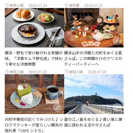
神奈川県
2026.07.24
東京都
2026.07.22
横浜・野毛で受け継がれる老舗の
横浜山手の洋館と元町をめぐる夏
味。「洋食キムラ野毛店」で味わ
さんぽ。この時期だけのアリスの
う幸せな洋食時間
ティーパーティーへ
神奈川県
2026.07.20
神奈川県
2026.07.18
元町中華街の近くでみつけた♪ シ
夏の江ノ島をめぐる♪青い海と潮
ロクマクッキーが愛らしい横浜の
風に誘われる涼やかさんぽ
隠れ家「CAFE シトカ」