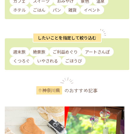
カフェ
スイーツ
おみやげ
景色
温泉
ホテル
ごはん
パン
雑貨
イベント
したいことを指定して絞り込む
週末旅
絶景旅
ご利益めぐり
アートさんぽ
くつろぐ
いやされる
ごほうび
のおすすめ記事
神奈川県