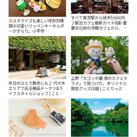
すべて東京駅から徒歩5分以内
カスタマイズも楽しい!約500種
♪駅近カフェ最新ガイド6選~重
類の可愛いワッペンキーホルダ
要文化財の洋館カフェから、改
ーがずらり。小平市
札すぐのレトロ喫茶まで~ | こと
「Kimamaya T&K」 | ことりっ
りっぷ
ぷ
上野「大ゴッホ展 夜のカフェテ
休日のひとり散歩にも♪ 代々木
ラス」で見つけた、オリジナル
エリアで巡る絶品ドーナツ&ラ
限定グッズ10選 | ことりっぷ
イフスタイルショップ | ことり
っぷ