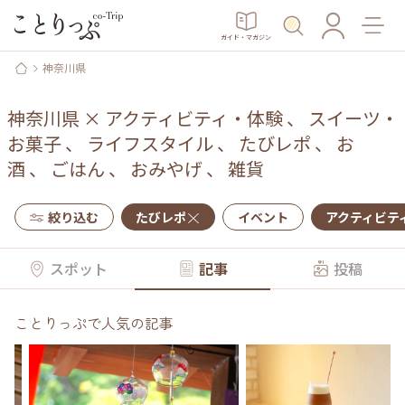
ガイド・マガジン
神奈川県
神奈川県
×
アクティビティ・体験
、
スイーツ・
お菓子
、
ライフスタイル
、
たびレポ
、
お
酒
、
ごはん
、
おみやげ
、
雑貨
絞り込む
たびレポ
イベント
アクティビテ
スポット
記事
投稿
ことりっぷで人気の記事