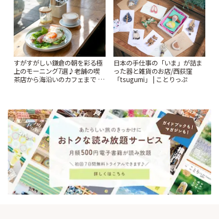
すがすがしい鎌倉の朝を彩る極
日本の手仕事の「いま」が詰ま
上のモーニング7選♪老舗の喫
った器と雑貨のお店/西荻窪
茶店から海沿いのカフェまで |
「tsugumi」 | ことりっぷ
ことりっぷ