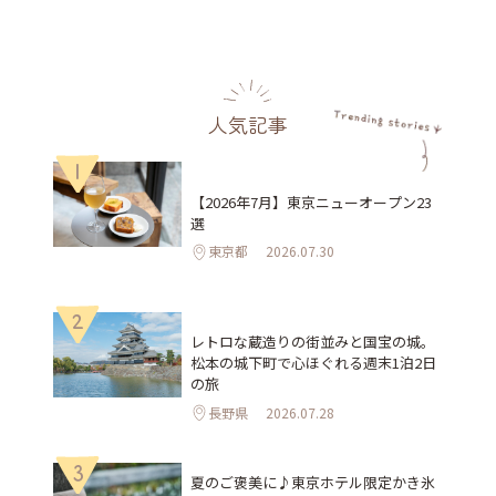
人気記事
1
【2026年7月】東京ニューオープン23
選
東京都
2026.07.30
2
レトロな蔵造りの街並みと国宝の城。
松本の城下町で心ほぐれる週末1泊2日
の旅
長野県
2026.07.28
3
夏のご褒美に♪東京ホテル限定かき氷