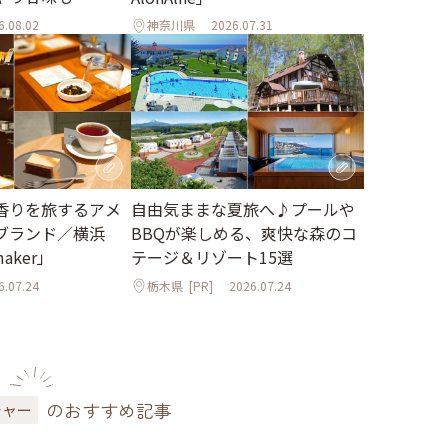
6.08.02
神奈川県
2026.07.31
香りを旅するアメ
自由気ままな夏旅へ♪プールや
ブランド／横浜
BBQが楽しめる、爽快な森のコ
maker」
テージ＆リゾート15選
6.07.24
栃木県
[PR]
2026.07.24
のおすすめ記事
チャー