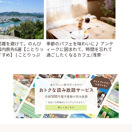
混雑を避けて。のんび
季節のパフェを味わいに♪ アンテ
国内旅先6選【ことりっ
ィークに囲まれて、時間を忘れて
すめ】 | ことりっぷ
過ごしたくなるカフェ/浅草
「annorum cafe」 | ことりっぷ