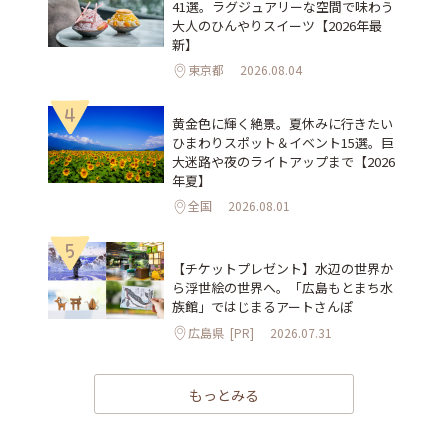
41選。ラグジュアリーな空間で味わう
大人のひんやりスイーツ【2026年最
新】
東京都
2026.08.04
4
黄金色に輝く絶景。夏休みに行きたい
ひまわりスポット＆イベント15選。巨
大迷路や夜のライトアップまで【2026
年夏】
全国
2026.08.01
5
【チケットプレゼント】水辺の世界か
ら浮世絵の世界へ。「広島もとまち水
族館」ではじまるアートさんぽ
広島県
[PR]
2026.07.31
もっとみる