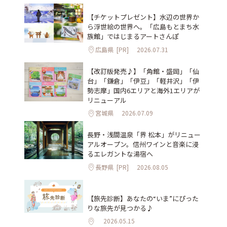
【チケットプレゼント】水辺の世界か
ら浮世絵の世界へ。「広島もとまち水
族館」ではじまるアートさんぽ
広島県
[PR]
2026.07.31
【改訂版発売♪】「角館・盛岡」「仙
台」「鎌倉」「伊豆」「軽井沢」「伊
勢志摩」国内6エリアと海外1エリアが
リニューアル
宮城県
2026.07.09
長野・浅間温泉「界 松本」がリニュー
アルオープン。信州ワインと音楽に浸
るエレガントな湯宿へ
長野県
[PR]
2026.08.05
【旅先診断】あなたの“いま”にぴった
りな旅先が見つかる♪
2026.05.15