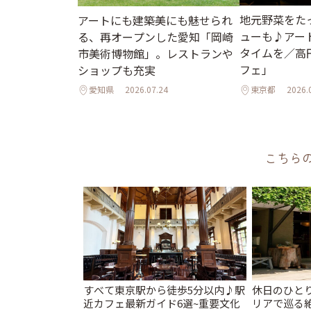
地元野菜をた
アートにも建築美にも魅せられ
ューも♪アー
る、再オープンした愛知「岡崎
タイムを／高
市美術博物館」。レストランや
フェ」
ショップも充実
愛知県
2026.07.24
東京都
2026.
こちら
すべて東京駅から徒歩5分以内♪駅
休日のひと
近カフェ最新ガイド6選~重要文化
リアで巡る