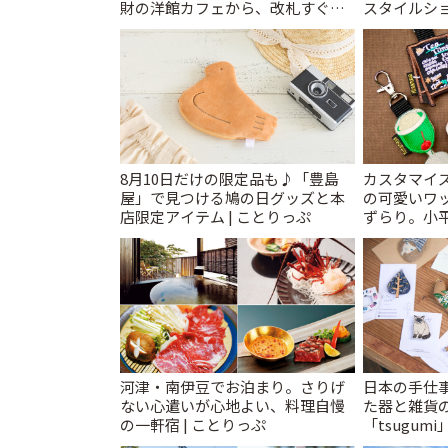
財の洋館カフェから、改札すぐの
スタイルショ
レトロ喫茶まで~ | ことりっぷ
8月10日だけの限定品も♪「豊島
カスタマイズ
屋」で見つける鳩の日グッズと本
の可愛いワ
店限定アイテム | ことりっぷ
ずらり。小平市
T&K」 | 
河津・南伊豆でお泊まり。さりげ
日本の手仕
ない心遣いが心地よい、料理自慢
た器と雑貨
の一軒宿 | ことりっぷ
「tsugumi