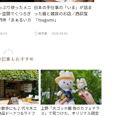
っぷり使ったメニ
日本の手仕事の「いま」が詰ま
ト空間でくつろぎ
った器と雑貨のお店／西荻窪
円寺「まぁるいカ
「tsugumi」
08.03
東京都
2026.08.05
の記事もおすすめ
り散歩にも♪ 代々木エ
上野「大ゴッホ展 夜のカフェテラ
絶品ドーナツ&ライフ
ス」で見つけた、オリジナル限定