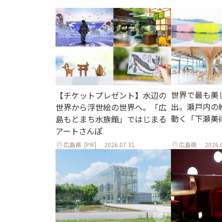
世界で最も美
【チケットプレゼント】水辺の
出。瀬戸内の
世界から浮世絵の世界へ。「広
動く「下瀬美
島もとまち水族館」ではじまる
アートさんぽ
広島県
[PR]
2026.07.31
広島県
2026.