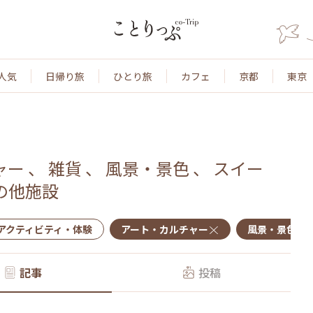
人気
日帰り旅
ひとり旅
カフェ
京都
東京
ャー
、
雑貨
、
風景・景色
、
スイー
の他施設
アクティビティ・体験
アート・カルチャー
風景・景色
記事
投稿