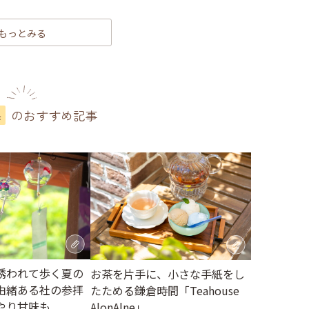
もっとみる
のおすすめ記事
県
誘われて歩く夏の
お茶を片手に、小さな手紙をし
由緒ある社の参拝
たためる鎌倉時間「Teahouse
やり甘味も
AlonAlne」