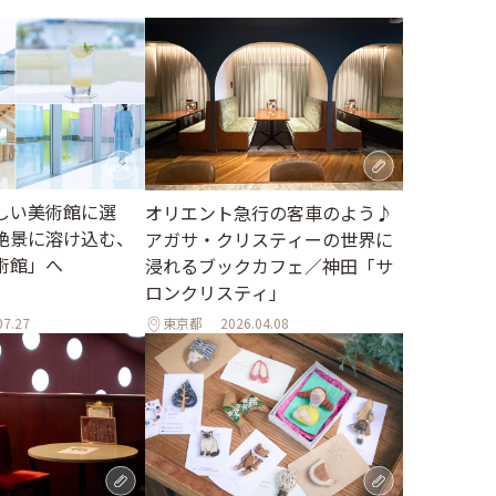
しい美術館に選
オリエント急行の客車のよう♪
絶景に溶け込む、
アガサ・クリスティーの世界に
術館」へ
浸れるブックカフェ／神田「サ
ロンクリスティ」
07.27
東京都
2026.04.08