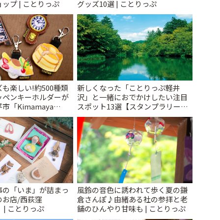
ップ | ことりっぷ
グッズ10選 | ことりっぷ
も楽しい!約500種類
新しくなった「ことりっぷ軽井
ッペンキーホルダーが
沢」と一緒におでかけしたい注目
「Kimamaya
スポット13選【スタンプラリー開
ことりっぷ
催中】 | ことりっぷ
事の「いま」が詰まっ
風鈴の音色に誘われて歩く夏の鎌
のお店/西荻窪
倉さんぽ♪由緒ある社の参拝と老
」 | ことりっぷ
舗のひんやり甘味も | ことりっぷ