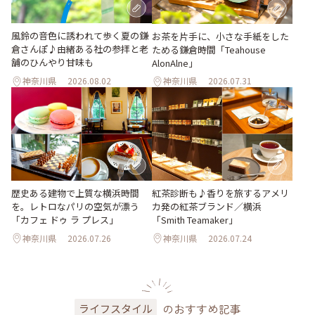
風鈴の音色に誘われて歩く夏の鎌
お茶を片手に、小さな手紙をした
倉さんぽ♪由緒ある社の参拝と老
ためる鎌倉時間「Teahouse
舗のひんやり甘味も
AlonAlne」
神奈川県
2026.08.02
神奈川県
2026.07.31
歴史ある建物で上質な横浜時間
紅茶診断も♪香りを旅するアメリ
を。レトロなパリの空気が漂う
カ発の紅茶ブランド／横浜
「カフェ ドゥ ラ プレス」
「Smith Teamaker」
神奈川県
2026.07.26
神奈川県
2026.07.24
のおすすめ記事
ライフスタイル