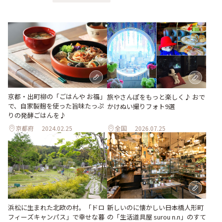
京都・出町柳の「ごはんや お福」
旅やさんぽをもっと楽しく♪ おで
で、自家製麹を使った旨味たっぷ
かけぬい撮りフォト9選
りの発酵ごはんを♪
京都府
2024.02.25
全国
2026.07.25
浜松に生まれた北欧の村。「ドロ
新しいのに懐かしい――日本橋人形町
フィーズキャンパス」で幸せな暮
の「生活道具屋 surou n.n」のすて