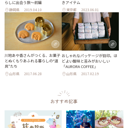
らしに出会う旅～前編
きアイテム
静岡県
2019.04.10
東京都
2023.06.01
川地あや香さんがつくる、お菓子
おしゃれなパッケージが目印。ほ
とぬくもりあふれる暮らしの“道
どよい酸味と苦みがおいしい
具”たち
「AURORA COFFEE」
山形県
2017.06.28
山形県
2017.02.19
おすすめ記事