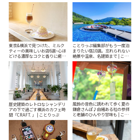
~ | ことりっぷ
東京&横浜で見つけた、ミルク
ことりっぷ編集部がもう一度泊
ティーの美味しいお店6選~心ほ
まりたい宿10選。忘れられない
どける濃厚なコクと香りに癒や
絶景や温泉、名建築まで | こと
されるティータイム~ | ことりっ
りっぷ
ぷ
風鈴の音色に誘われて歩く夏の
歴史建築のレトロなシャンデリ
鎌倉さんぽ♪由緒ある社の参拝
アの下で過ごす横浜のカフェ時
と老舗のひんやり甘味も | こと
間「CRAFT. 」 | ことりっぷ
りっぷ