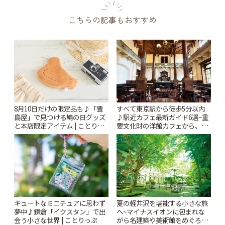
こちらの記事もおすすめ
すべて東京駅から徒歩5分以内
8月10日だけの限定品も♪「豊
♪駅近カフェ最新ガイド6選~重
島屋」で見つける鳩の日グッズ
要文化財の洋館カフェから、改
と本店限定アイテム | ことりっ
札すぐのレトロ喫茶まで~ | こと
ぷ
りっぷ
キュートなミニチュアに思わず
夏の軽井沢を堪能する小さな旅
夢中♪鎌倉「イクスタン」で出
へ~マイナスイオンに包まれな
会う小さな世界 | ことりっぷ
がら名建築や美術館をめぐろう