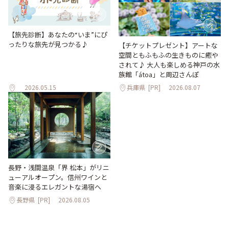
【旅先診断】あなたの“いま”にぴ
ったりな旅先が見つかる♪
【チケットプレゼント】アートな
空間ともふもふの生きものに癒や
されて♪ 大人も楽しめる神戸の水
族館「átoa」と周辺さんぽ
2026.05.15
兵庫県
[PR]
2026.08.07
長野・浅間温泉「界 松本」がリニ
ューアルオープン。信州ワインと
音楽に浸るエレガントな湯宿へ
長野県
[PR]
2026.08.05