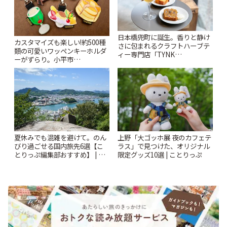
日本橋兜町に誕生。香りと静け
カスタマイズも楽しい!約500種
さに包まれるクラフトハーブテ
類の可愛いワッペンキーホルダ
ィー専門店「TYNK
ーがずらり。小平市
Kabutocho」 | ことりっぷ
「Kimamaya T&K」 | ことりっ
ぷ
夏休みでも混雑を避けて。のん
上野「大ゴッホ展 夜のカフェテ
びり過ごせる国内旅先6選【こ
ラス」で見つけた、オリジナル
とりっぷ編集部おすすめ】 | こ
限定グッズ10選 | ことりっぷ
とりっぷ