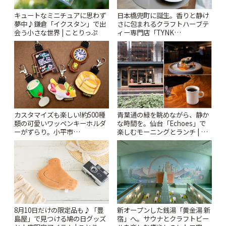
キュートなミニチュアに思わず
日本橋兜町に誕生。香りと静け
夢中♪鎌倉「イクスタン」で出
さに包まれるクラフトハーブテ
会う小さな世界 | ことりっぷ
ィー専門店「TYNK
Kabutocho」 | ことりっぷ
カスタマイズも楽しい!約500種
青葉通の緑を眺めながら、静か
類の可愛いワッペンキーホルダ
な時間を。仙台「Echoes」で
ーがずらり。小平市
楽しむモーニングとランチ | こ
「Kimamaya T&K」 | ことりっ
とりっぷ
ぷ
新オープンした銭湯「黄金湯 新
8月10日だけの限定品も♪「豊
宿」へ。サウナとクラフトビー
島屋」で見つける鳩の日グッズ