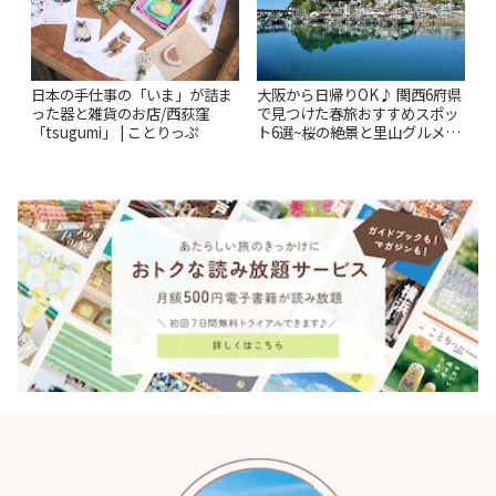
日本の手仕事の「いま」が詰ま
大阪から日帰りOK♪ 関西6府県
った器と雑貨のお店/西荻窪
で見つけた春旅おすすめスポッ
「tsugumi」 | ことりっぷ
ト6選~桜の絶景と里山グルメや
秘密にしたい穴場まで~ | ことり
っぷ