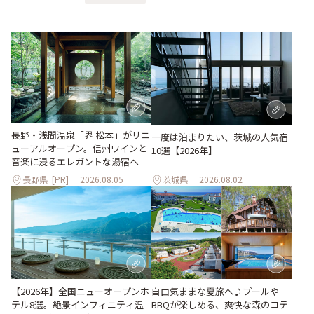
長野・浅間温泉「界 松本」がリニ
一度は泊まりたい、茨城の人気宿
ューアルオープン。信州ワインと
10選【2026年】
音楽に浸るエレガントな湯宿へ
長野県
[PR]
2026.08.05
茨城県
2026.08.02
自由気ままな夏旅へ♪プールや
【2026年】全国ニューオープンホ
BBQが楽しめる、爽快な森のコテ
テル8選。絶景インフィニティ温