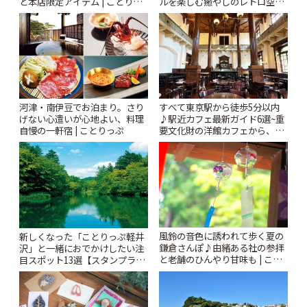
ルを楽しむ癒やしのレトロ空間
と本店限定アイテム | ことりっ
| ことりっぷ
ぷ
河津・南伊豆でお泊まり。さり
すべて東京駅から徒歩5分以内
げない心遣いが心地よい、料理
♪駅近カフェ最新ガイド6選~重
自慢の一軒宿 | ことりっぷ
要文化財の洋館カフェから、改
札すぐのレトロ喫茶まで~ | こと
りっぷ
風鈴の音色に誘われて歩く夏の
新しくなった「ことりっぷ軽井
鎌倉さんぽ♪由緒ある社の参拝
沢」と一緒におでかけしたい注
と老舗のひんやり甘味も | こと
目スポット13選【スタンプラリ
りっぷ
ー開催中】 | ことりっぷ