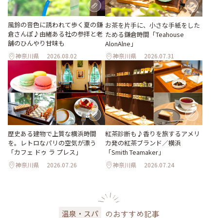
風鈴の音色に誘われて歩く夏の鎌
お茶を片手に、小さな手紙をした
倉さんぽ♪由緒ある社の参拝と老
ためる鎌倉時間「Teahouse
舗のひんやり甘味も
AlonAlne」
神奈川県
2026.08.02
神奈川県
2026.07.31
歴史ある建物で上質な横浜時間
紅茶診断も♪香りを旅するアメリ
を。レトロなパリの空気が漂う
カ発の紅茶ブランド／横浜
「カフェ ドゥ ラ プレス」
「Smith Teamaker」
神奈川県
2026.07.26
神奈川県
2026.07.24
のおすすめ記事
温泉・スパ