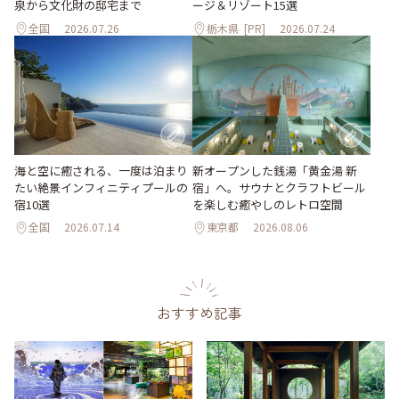
ージ＆リゾート15選
泉から文化財の邸宅まで
全国
2026.07.26
栃木県
[PR]
2026.07.24
海と空に癒される、一度は泊まり
新オープンした銭湯「黄金湯 新
たい絶景インフィニティプールの
宿」へ。サウナとクラフトビール
宿10選
を楽しむ癒やしのレトロ空間
全国
2026.07.14
東京都
2026.08.06
おすすめ記事