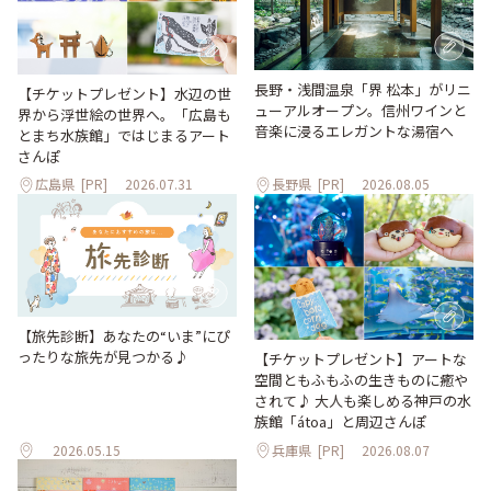
長野・浅間温泉「界 松本」がリニ
【チケットプレゼント】水辺の世
ューアルオープン。信州ワインと
界から浮世絵の世界へ。「広島も
音楽に浸るエレガントな湯宿へ
とまち水族館」ではじまるアート
さんぽ
広島県
[PR]
2026.07.31
長野県
[PR]
2026.08.05
【旅先診断】あなたの“いま”にぴ
ったりな旅先が見つかる♪
【チケットプレゼント】アートな
空間ともふもふの生きものに癒や
されて♪ 大人も楽しめる神戸の水
族館「átoa」と周辺さんぽ
2026.05.15
兵庫県
[PR]
2026.08.07