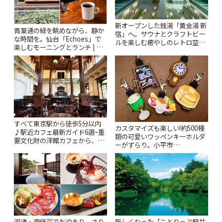
新オープンした銭湯「黄金湯 新
青葉通の緑を眺めながら、静か
宿」へ。サウナとクラフトビー
な時間を。仙台「Echoes」で
ルを楽しむ癒やしのレトロ空間
楽しむモーニングとランチ | こ
| ことりっぷ
とりっぷ
すべて東京駅から徒歩5分以内
カスタマイズも楽しい!約500種
♪駅近カフェ最新ガイド6選~重
類の可愛いワッペンキーホルダ
要文化財の洋館カフェから、改
ーがずらり。小平市
札すぐのレトロ喫茶まで~ | こと
「Kimamaya T&K」 | ことりっ
りっぷ
ぷ
河津・南伊豆でお泊まり。さり
新しくなった「ことりっぷ軽井