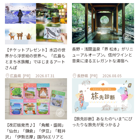
長野・浅間温泉「界 松本」がリニ
【チケットプレゼント】水辺の世
ューアルオープン。信州ワインと
界から浮世絵の世界へ。「広島も
音楽に浸るエレガントな湯宿へ
とまち水族館」ではじまるアート
さんぽ
広島県
[PR]
2026.07.31
長野県
[PR]
2026.08.05
【旅先診断】あなたの“いま”にぴ
ったりな旅先が見つかる♪
【改訂版発売♪】「角館・盛岡」
「仙台」「鎌倉」「伊豆」「軽井
沢」「伊勢志摩」国内6エリアと