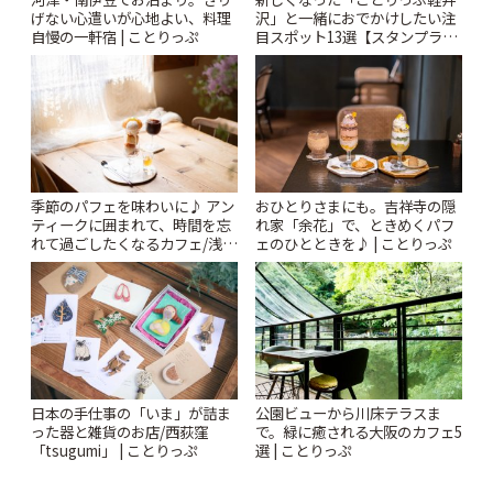
げない心遣いが心地よい、料理
沢」と一緒におでかけしたい注
自慢の一軒宿 | ことりっぷ
目スポット13選【スタンプラリ
ー開催中】 | ことりっぷ
季節のパフェを味わいに♪ アン
おひとりさまにも。吉祥寺の隠
ティークに囲まれて、時間を忘
れ家「余花」で、ときめくパフ
れて過ごしたくなるカフェ/浅草
ェのひとときを♪ | ことりっぷ
「annorum cafe」 | ことりっぷ
日本の手仕事の「いま」が詰ま
公園ビューから川床テラスま
った器と雑貨のお店/西荻窪
で。緑に癒される大阪のカフェ5
「tsugumi」 | ことりっぷ
選 | ことりっぷ