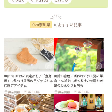
くつろぐ
いやされる
ごほうび
のおすすめ記事
神奈川県
風鈴の音色に誘われて歩く夏の鎌
8月10日だけの限定品も♪「豊島
倉さんぽ♪由緒ある社の参拝と老
屋」で見つける鳩の日グッズと本
舗のひんやり甘味も
店限定アイテム
神奈川県
2026.08.04
神奈川県
2026.08.02