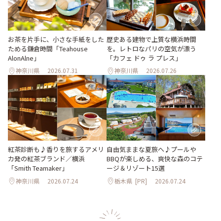
お茶を片手に、小さな手紙をした
歴史ある建物で上質な横浜時間
ためる鎌倉時間「Teahouse
を。レトロなパリの空気が漂う
AlonAlne」
「カフェ ドゥ ラ プレス」
神奈川県
2026.07.31
神奈川県
2026.07.26
紅茶診断も♪香りを旅するアメリ
自由気ままな夏旅へ♪プールや
カ発の紅茶ブランド／横浜
BBQが楽しめる、爽快な森のコテ
「Smith Teamaker」
ージ＆リゾート15選
神奈川県
2026.07.24
栃木県
[PR]
2026.07.24