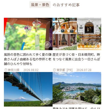
のおすすめ記事
風景・景色
風鈴の音色に誘われて歩く夏の鎌
歴史が息づく街・日本橋兜町。時
倉さんぽ♪由緒ある社の参拝と老
をつなぐ風景に出会う一日さんぽ
舗のひんやり甘味も
神奈川県
2026.08.02
東京都
[PR]
2026.07.28
夏休みでも混雑を避けて。のんび