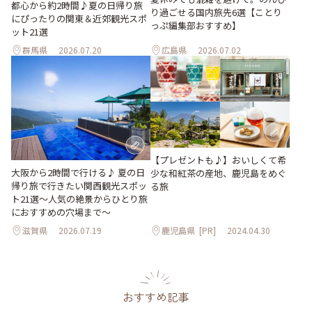
都心から約2時間♪夏の日帰り旅
り過ごせる国内旅先6選【ことり
にぴったりの関東＆近郊観光スポ
っぷ編集部おすすめ】
ット21選
群馬県
2026.07.20
広島県
2026.07.02
【プレゼントも♪】おいしくて希
大阪から2時間で行ける♪ 夏の日
少な和紅茶の産地、鹿児島をめぐ
帰り旅で行きたい関西観光スポッ
る旅
ト21選～人気の絶景からひとり旅
におすすめの穴場まで～
滋賀県
2026.07.19
鹿児島県
[PR]
2024.04.30
おすすめ記事