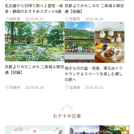
名古屋から日帰り旅へ♪愛知・岐
京都よりみちこみち 二条城＆御池
阜・静岡のおすすめスポット6選
通【後編】
岐阜県
2025.09.23
京都府
2026.06.20
京都よりみちこみち 二条城＆御池
焼きものの里・信楽、窯元めぐり
通【前編】
やランチ＆スイーツを楽しむ癒し
の旅へ
京都府
2026.06.14
滋賀県
2026.05.01
おすすめ記事