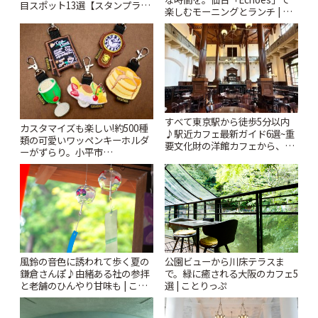
目スポット13選【スタンプラリ
楽しむモーニングとランチ | こ
ー開催中】 | ことりっぷ
とりっぷ
すべて東京駅から徒歩5分以内
カスタマイズも楽しい!約500種
♪駅近カフェ最新ガイド6選~重
類の可愛いワッペンキーホルダ
要文化財の洋館カフェから、改
ーがずらり。小平市
札すぐのレトロ喫茶まで~ | こと
「Kimamaya T&K」 | ことりっ
りっぷ
ぷ
風鈴の音色に誘われて歩く夏の
公園ビューから川床テラスま
鎌倉さんぽ♪由緒ある社の参拝
で。緑に癒される大阪のカフェ5
と老舗のひんやり甘味も | こと
選 | ことりっぷ
りっぷ