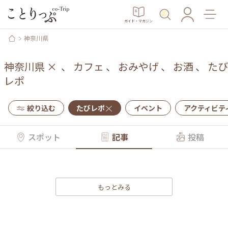
ガイド・マガジン
神奈川県
神奈川県
×
、
カフェ
、
おみやげ
、
お酒
、
たび
レポ
絞り込む
たびレポ
イベント
アクティビテ
スポット
記事
投稿
もっとみる