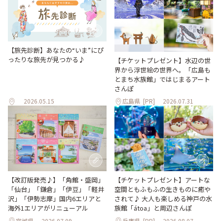
【旅先診断】あなたの“いま”にぴ
ったりな旅先が見つかる♪
【チケットプレゼント】水辺の世
界から浮世絵の世界へ。「広島も
とまち水族館」ではじまるアート
さんぽ
2026.05.15
広島県
[PR]
2026.07.31
【改訂版発売♪】「角館・盛岡」
【チケットプレゼント】アートな
「仙台」「鎌倉」「伊豆」「軽井
空間ともふもふの生きものに癒や
沢」「伊勢志摩」国内6エリアと
されて♪ 大人も楽しめる神戸の水
海外1エリアがリニューアル
族館「átoa」と周辺さんぽ
宮城県
2026.07.09
兵庫県
[PR]
2026.08.07