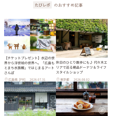
のおすすめ記事
たびレポ
【チケットプレゼント】水辺の世
休日のひとり散歩にも♪ 代々木エ
界から浮世絵の世界へ。「広島も
リアで巡る絶品ドーナツ＆ライフ
とまち水族館」ではじまるアート
スタイルショップ
さんぽ
広島県
[PR]
2026.07.31
東京都
2026.08.02