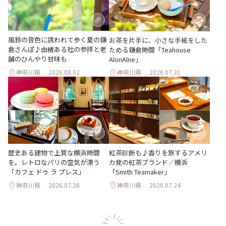
風鈴の音色に誘われて歩く夏の鎌
お茶を片手に、小さな手紙をした
倉さんぽ♪由緒ある社の参拝と老
ためる鎌倉時間「Teahouse
舗のひんやり甘味も
AlonAlne」
神奈川県
2026.08.02
神奈川県
2026.07.31
歴史ある建物で上質な横浜時間
紅茶診断も♪香りを旅するアメリ
を。レトロなパリの空気が漂う
カ発の紅茶ブランド／横浜
「カフェ ドゥ ラ プレス」
「Smith Teamaker」
神奈川県
2026.07.26
神奈川県
2026.07.24