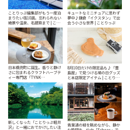
ことりっぷ編集部がもう一度泊
キュートなミニチュアに思わず
まりたい宿10選。忘れられない
夢中♪鎌倉「イクスタン」で出
絶景や温泉、名建築まで | こと
会う小さな世界 | ことりっぷ
りっぷ
日本橋兜町に誕生。香りと静け
8月10日だけの限定品も♪「豊
さに包まれるクラフトハーブテ
島屋」で見つける鳩の日グッズ
ィー専門店「TYNK
と本店限定アイテム | ことりっ
Kabutocho」 | ことりっぷ
ぷ
新しくなった「ことりっぷ軽井
青葉通の緑を眺めながら、静か
沢」と一緒におでかけしたい注
な時間を。仙台「Echoes」で