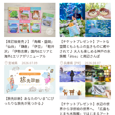
【改訂版発売♪】「角館・盛岡」
【チケットプレゼント】アートな
「仙台」「鎌倉」「伊豆」「軽井
空間ともふもふの生きものに癒や
沢」「伊勢志摩」国内6エリアと
されて♪ 大人も楽しめる神戸の水
海外1エリアがリニューアル
族館「átoa」と周辺さんぽ
宮城県
2026.07.09
兵庫県
[PR]
2026.08.07
【旅先診断】あなたの“いま”にぴ
ったりな旅先が見つかる♪
【チケットプレゼント】水辺の世
界から浮世絵の世界へ。「広島も
とまち水族館」ではじまるアート