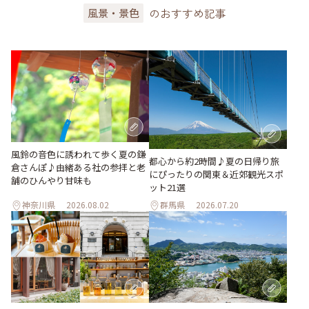
のおすすめ記事
風景・景色
風鈴の音色に誘われて歩く夏の鎌
都心から約2時間♪夏の日帰り旅
倉さんぽ♪由緒ある社の参拝と老
にぴったりの関東＆近郊観光スポ
舗のひんやり甘味も
ット21選
神奈川県
2026.08.02
群馬県
2026.07.20