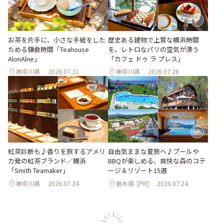
お茶を片手に、小さな手紙をした
歴史ある建物で上質な横浜時間
ためる鎌倉時間「Teahouse
を。レトロなパリの空気が漂う
AlonAlne」
「カフェ ドゥ ラ プレス」
神奈川県
2026.07.31
神奈川県
2026.07.26
紅茶診断も♪香りを旅するアメリ
自由気ままな夏旅へ♪プールや
カ発の紅茶ブランド／横浜
BBQが楽しめる、爽快な森のコテ
「Smith Teamaker」
ージ＆リゾート15選
神奈川県
2026.07.24
栃木県
[PR]
2026.07.24