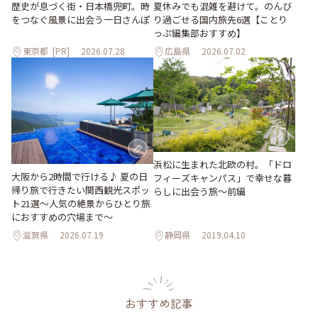
歴史が息づく街・日本橋兜町。時
夏休みでも混雑を避けて。のんび
をつなぐ風景に出会う一日さんぽ
り過ごせる国内旅先6選【ことり
っぷ編集部おすすめ】
東京都
[PR]
2026.07.28
広島県
2026.07.02
浜松に生まれた北欧の村。「ドロ
大阪から2時間で行ける♪ 夏の日
フィーズキャンパス」で幸せな暮
帰り旅で行きたい関西観光スポッ
らしに出会う旅～前編
ト21選～人気の絶景からひとり旅
におすすめの穴場まで～
滋賀県
2026.07.19
静岡県
2019.04.10
おすすめ記事