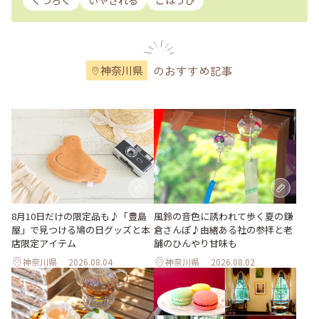
くつろぐ
いやされる
ごほうび
のおすすめ記事
神奈川県
風鈴の音色に誘われて歩く夏の鎌
8月10日だけの限定品も♪「豊島
倉さんぽ♪由緒ある社の参拝と老
屋」で見つける鳩の日グッズと本
舗のひんやり甘味も
店限定アイテム
神奈川県
2026.08.04
神奈川県
2026.08.02