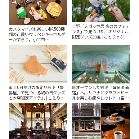
上野「大ゴッホ展 夜のカフェテ
カスタマイズも楽しい!約500種
ラス」で見つけた、オリジナル
類の可愛いワッペンキーホルダ
限定グッズ10選 | ことりっぷ
ーがずらり。小平市
「Kimamaya T&K」 | ことりっ
ぷ
新オープンした銭湯「黄金湯 新
8月10日だけの限定品も♪「豊
宿」へ。サウナとクラフトビー
島屋」で見つける鳩の日グッズ
ルを楽しむ癒やしのレトロ空間
と本店限定アイテム | ことりっ
| ことりっぷ
ぷ