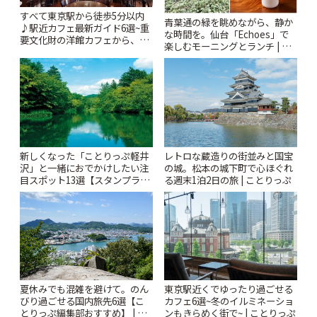
すべて東京駅から徒歩5分以内
青葉通の緑を眺めながら、静か
♪駅近カフェ最新ガイド6選~重
な時間を。仙台「Echoes」で
要文化財の洋館カフェから、改
楽しむモーニングとランチ | こ
札すぐのレトロ喫茶まで~ | こと
とりっぷ
りっぷ
新しくなった「ことりっぷ軽井
レトロな蔵造りの街並みと国宝
沢」と一緒におでかけしたい注
の城。松本の城下町で心ほぐれ
目スポット13選【スタンプラリ
る週末1泊2日の旅 | ことりっぷ
ー開催中】 | ことりっぷ
夏休みでも混雑を避けて。のん
東京駅近くでゆったり過ごせる
びり過ごせる国内旅先6選【こ
カフェ6選~冬のイルミネーショ
とりっぷ編集部おすすめ】 | こ
ンもきらめく街で~ | ことりっぷ