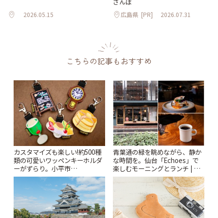
さんぽ
2026.05.15
広島県
[PR]
2026.07.31
こちらの記事もおすすめ
カスタマイズも楽しい!約500種
青葉通の緑を眺めながら、静か
類の可愛いワッペンキーホルダ
な時間を。仙台「Echoes」で
ーがずらり。小平市
楽しむモーニングとランチ | こ
「Kimamaya T&K」 | ことりっ
とりっぷ
ぷ