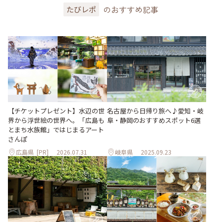
のおすすめ記事
たびレポ
【チケットプレゼント】水辺の世
名古屋から日帰り旅へ♪愛知・岐
界から浮世絵の世界へ。「広島も
阜・静岡のおすすめスポット6選
とまち水族館」ではじまるアート
さんぽ
広島県
[PR]
2026.07.31
岐阜県
2025.09.23