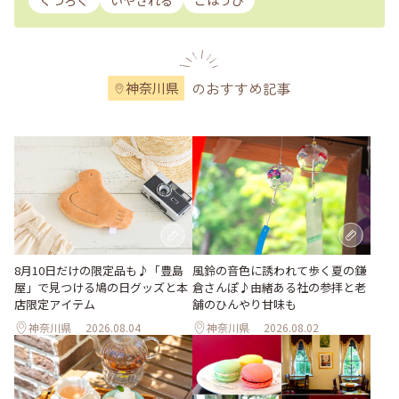
くつろぐ
いやされる
ごほうび
のおすすめ記事
神奈川県
風鈴の音色に誘われて歩く夏の鎌
8月10日だけの限定品も♪「豊島
倉さんぽ♪由緒ある社の参拝と老
屋」で見つける鳩の日グッズと本
舗のひんやり甘味も
店限定アイテム
神奈川県
2026.08.04
神奈川県
2026.08.02