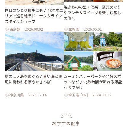
焼きものの里・信楽、窯元めぐり
休日のひとり散歩にも♪ 代々木エ
やランチ＆スイーツを楽しむ癒し
リアで巡る絶品ドーナツ＆ライフ
の旅へ
スタイルショップ
東京都
2026.08.02
滋賀県
2026.05.01
夏の江ノ島をめぐる♪青い海と潮
ムーミンバレーパークや発酵スポ
風に誘われる涼やかさんぽ
ットなど♪ 北欧時間が流れる飯能
へおでかけ
神奈川県
2026.07.14
埼玉県
[PR]
2024.09.06
おすすめ記事