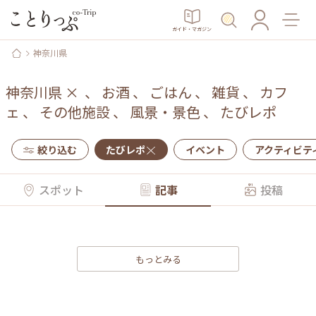
ガイド・マガジン
神奈川県
神奈川県
×
、
お酒
、
ごはん
、
雑貨
、
カフ
ェ
、
その他施設
、
風景・景色
、
たびレポ
絞り込む
たびレポ
イベント
アクティビテ
スポット
記事
投稿
もっとみる