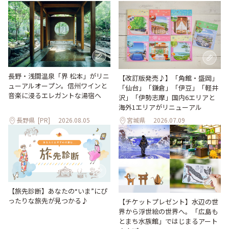
長野・浅間温泉「界 松本」がリニ
【改訂版発売♪】「角館・盛岡」
ューアルオープン。信州ワインと
「仙台」「鎌倉」「伊豆」「軽井
音楽に浸るエレガントな湯宿へ
沢」「伊勢志摩」国内6エリアと
海外1エリアがリニューアル
長野県
[PR]
2026.08.05
宮城県
2026.07.09
【旅先診断】あなたの“いま”にぴ
ったりな旅先が見つかる♪
【チケットプレゼント】水辺の世
界から浮世絵の世界へ。「広島も
とまち水族館」ではじまるアート