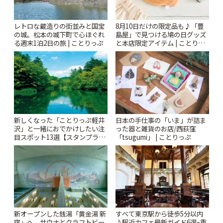
レトロな蔵造りの街並みと国宝
8月10日だけの限定品も♪「豊
の城。松本の城下町で心ほぐれ
島屋」で見つける鳩の日グッズ
る週末1泊2日の旅 | ことりっぷ
と本店限定アイテム | ことりっ
ぷ
新しくなった「ことりっぷ軽井
日本の手仕事の「いま」が詰ま
沢」と一緒におでかけしたい注
った器と雑貨のお店/西荻窪
目スポット13選【スタンプラリ
「tsugumi」 | ことりっぷ
ー開催中】 | ことりっぷ
新オープンした銭湯「黄金湯 新
すべて東京駅から徒歩5分以内
宿」へ。サウナとクラフトビー
♪駅近カフェ最新ガイド6選~重