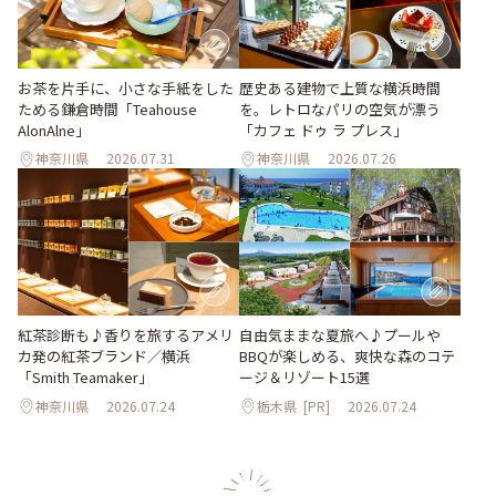
お茶を片手に、小さな手紙をした
歴史ある建物で上質な横浜時間
ためる鎌倉時間「Teahouse
を。レトロなパリの空気が漂う
AlonAlne」
「カフェ ドゥ ラ プレス」
神奈川県
2026.07.31
神奈川県
2026.07.26
紅茶診断も♪香りを旅するアメリ
自由気ままな夏旅へ♪プールや
カ発の紅茶ブランド／横浜
BBQが楽しめる、爽快な森のコテ
「Smith Teamaker」
ージ＆リゾート15選
神奈川県
2026.07.24
栃木県
[PR]
2026.07.24