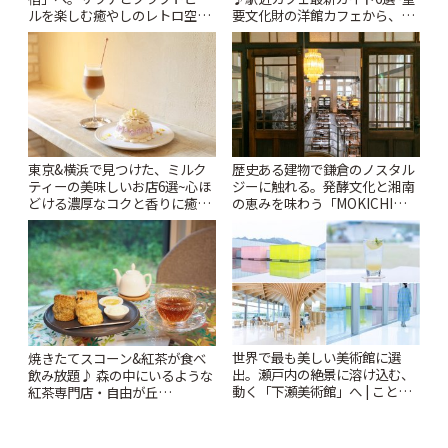
ルを楽しむ癒やしのレトロ空間
要文化財の洋館カフェから、改
| ことりっぷ
札すぐのレトロ喫茶まで~ | こと
りっぷ
東京&横浜で見つけた、ミルク
歴史ある建物で鎌倉のノスタル
ティーの美味しいお店6選~心ほ
ジーに触れる。発酵文化と湘南
どける濃厚なコクと香りに癒や
の恵みを味わう「MOKICHI
されるティータイム~ | ことりっ
KAMAKURA」 | ことりっぷ
ぷ
世界で最も美しい美術館に選
焼きたてスコーン&紅茶が食べ
出。瀬戸内の絶景に溶け込む、
飲み放題♪ 森の中にいるような
動く「下瀬美術館」へ | ことり
紅茶専門店・自由が丘
っぷ
「YOTSUBA TEA」でのんびり
時間 | ことりっぷ