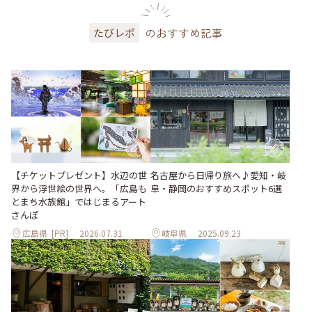
のおすすめ記事
たびレポ
【チケットプレゼント】水辺の世
名古屋から日帰り旅へ♪愛知・岐
界から浮世絵の世界へ。「広島も
阜・静岡のおすすめスポット6選
とまち水族館」ではじまるアート
さんぽ
広島県
[PR]
2026.07.31
岐阜県
2025.09.23