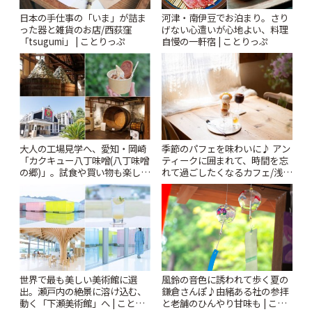
日本の手仕事の「いま」が詰ま
河津・南伊豆でお泊まり。さり
った器と雑貨のお店/西荻窪
げない心遣いが心地よい、料理
「tsugumi」 | ことりっぷ
自慢の一軒宿 | ことりっぷ
大人の工場見学へ、愛知・岡崎
季節のパフェを味わいに♪ アン
「カクキュー八丁味噌(八丁味噌
ティークに囲まれて、時間を忘
の郷)」。試食や買い物も楽しみ
れて過ごしたくなるカフェ/浅草
♪ | ことりっぷ
「annorum cafe」 | ことりっぷ
風鈴の音色に誘われて歩く夏の
世界で最も美しい美術館に選
鎌倉さんぽ♪由緒ある社の参拝
出。瀬戸内の絶景に溶け込む、
と老舗のひんやり甘味も | こと
動く「下瀬美術館」へ | ことり