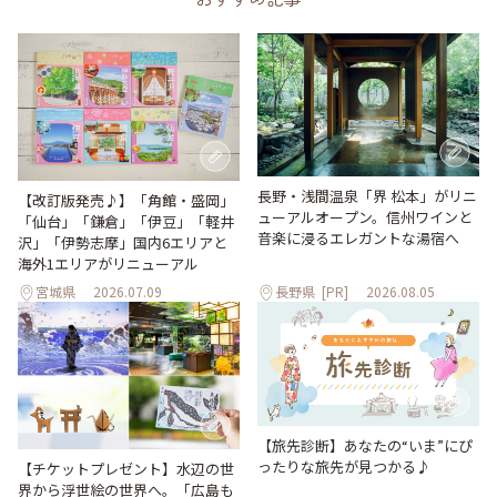
長野・浅間温泉「界 松本」がリニ
【改訂版発売♪】「角館・盛岡」
ューアルオープン。信州ワインと
「仙台」「鎌倉」「伊豆」「軽井
音楽に浸るエレガントな湯宿へ
沢」「伊勢志摩」国内6エリアと
海外1エリアがリニューアル
宮城県
2026.07.09
長野県
[PR]
2026.08.05
【旅先診断】あなたの“いま”にぴ
ったりな旅先が見つかる♪
【チケットプレゼント】水辺の世
界から浮世絵の世界へ。「広島も