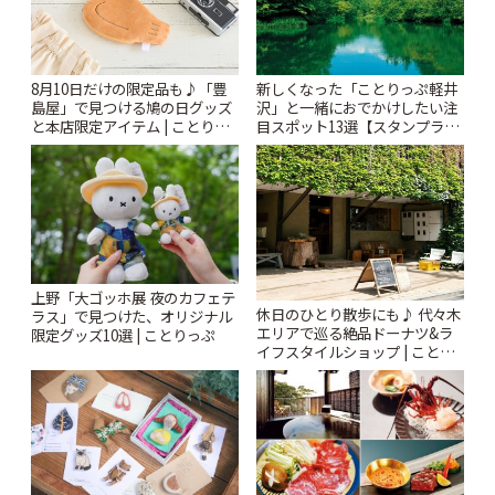
新しくなった「ことりっぷ軽井
8月10日だけの限定品も♪「豊
沢」と一緒におでかけしたい注
島屋」で見つける鳩の日グッズ
目スポット13選【スタンプラリ
と本店限定アイテム | ことりっ
ー開催中】 | ことりっぷ
ぷ
上野「大ゴッホ展 夜のカフェテ
休日のひとり散歩にも♪ 代々木
ラス」で見つけた、オリジナル
エリアで巡る絶品ドーナツ&ラ
限定グッズ10選 | ことりっぷ
イフスタイルショップ | ことり
っぷ