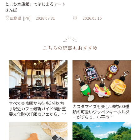
とまち水族館」ではじまるアート
さんぽ
広島県
[PR]
2026.07.31
2026.05.15
こちらの記事もおすすめ
すべて東京駅から徒歩5分以内
カスタマイズも楽しい!約500種
♪駅近カフェ最新ガイド6選~重
類の可愛いワッペンキーホルダ
要文化財の洋館カフェから、改
ーがずらり。小平市
札すぐのレトロ喫茶まで~ | こと
「Kimamaya T&K」 | ことりっ
りっぷ
ぷ