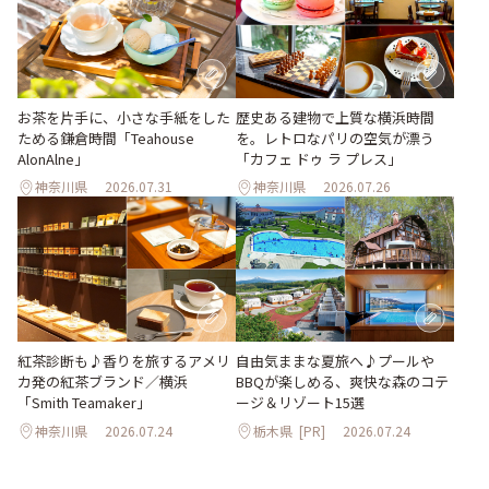
お茶を片手に、小さな手紙をした
歴史ある建物で上質な横浜時間
ためる鎌倉時間「Teahouse
を。レトロなパリの空気が漂う
AlonAlne」
「カフェ ドゥ ラ プレス」
神奈川県
2026.07.31
神奈川県
2026.07.26
紅茶診断も♪香りを旅するアメリ
自由気ままな夏旅へ♪プールや
カ発の紅茶ブランド／横浜
BBQが楽しめる、爽快な森のコテ
「Smith Teamaker」
ージ＆リゾート15選
神奈川県
2026.07.24
栃木県
[PR]
2026.07.24