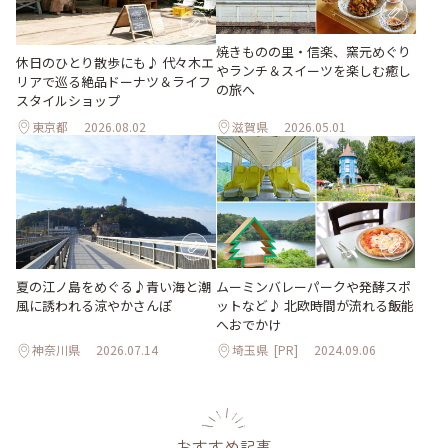
焼きものの里・信楽、窯元めぐり
休日のひとり散歩にも♪ 代々木エ
やランチ＆スイーツを楽しむ癒し
リアで巡る絶品ドーナツ＆ライフ
の旅へ
スタイルショップ
東京都
2026.08.02
滋賀県
2026.05.01
夏の江ノ島をめぐる♪青い海と潮
ムーミンバレーパークや発酵スポ
風に誘われる涼やかさんぽ
ットなど♪ 北欧時間が流れる飯能
へおでかけ
神奈川県
2026.07.14
埼玉県
[PR]
2024.09.06
おすすめ記事