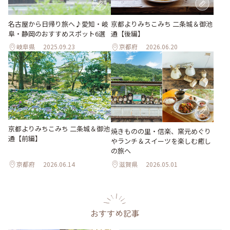
名古屋から日帰り旅へ♪愛知・岐
京都よりみちこみち 二条城＆御池
阜・静岡のおすすめスポット6選
通【後編】
岐阜県
2025.09.23
京都府
2026.06.20
京都よりみちこみち 二条城＆御池
焼きものの里・信楽、窯元めぐり
通【前編】
やランチ＆スイーツを楽しむ癒し
の旅へ
京都府
2026.06.14
滋賀県
2026.05.01
おすすめ記事