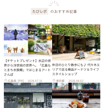
のおすすめ記事
たびレポ
【チケットプレゼント】水辺の世
休日のひとり散歩にも♪ 代々木エ
界から浮世絵の世界へ。「広島も
リアで巡る絶品ドーナツ＆ライフ
とまち水族館」ではじまるアート
スタイルショップ
さんぽ
広島県
[PR]
2026.07.31
東京都
2026.08.02