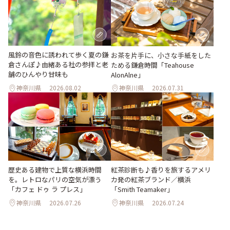
風鈴の音色に誘われて歩く夏の鎌
お茶を片手に、小さな手紙をした
倉さんぽ♪由緒ある社の参拝と老
ためる鎌倉時間「Teahouse
舗のひんやり甘味も
AlonAlne」
神奈川県
2026.08.02
神奈川県
2026.07.31
歴史ある建物で上質な横浜時間
紅茶診断も♪香りを旅するアメリ
を。レトロなパリの空気が漂う
カ発の紅茶ブランド／横浜
「カフェ ドゥ ラ プレス」
「Smith Teamaker」
神奈川県
2026.07.26
神奈川県
2026.07.24