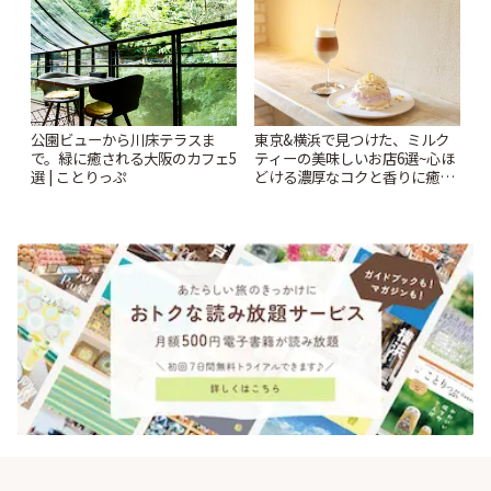
公園ビューから川床テラスま
東京&横浜で見つけた、ミルク
で。緑に癒される大阪のカフェ5
ティーの美味しいお店6選~心ほ
選 | ことりっぷ
どける濃厚なコクと香りに癒や
されるティータイム~ | ことりっ
ぷ