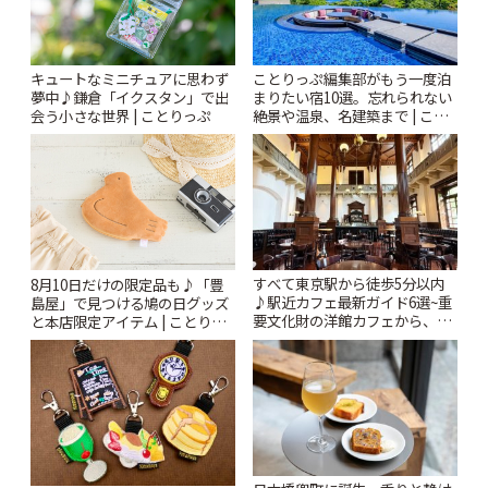
キュートなミニチュアに思わず
ことりっぷ編集部がもう一度泊
夢中♪鎌倉「イクスタン」で出
まりたい宿10選。忘れられない
会う小さな世界 | ことりっぷ
絶景や温泉、名建築まで | こと
りっぷ
すべて東京駅から徒歩5分以内
8月10日だけの限定品も♪「豊
♪駅近カフェ最新ガイド6選~重
島屋」で見つける鳩の日グッズ
要文化財の洋館カフェから、改
と本店限定アイテム | ことりっ
札すぐのレトロ喫茶まで~ | こと
ぷ
りっぷ