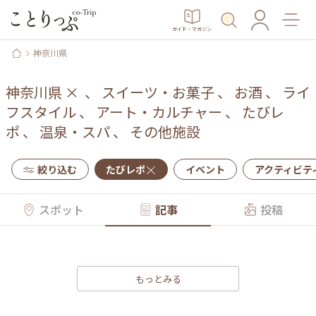
ガイド・マガジン
神奈川県
神奈川県
×
、
スイーツ・お菓子
、
お酒
、
ライ
フスタイル
、
アート・カルチャー
、
たびレ
ポ
、
温泉・スパ
、
その他施設
絞り込む
たびレポ
イベント
アクティビテ
スポット
記事
投稿
もっとみる