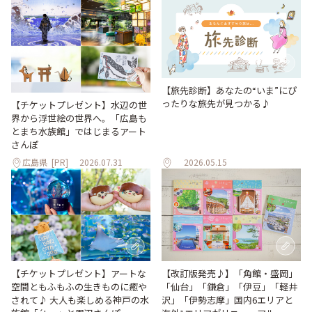
【旅先診断】あなたの“いま”にぴ
ったりな旅先が見つかる♪
【チケットプレゼント】水辺の世
界から浮世絵の世界へ。「広島も
とまち水族館」ではじまるアート
さんぽ
広島県
[PR]
2026.07.31
2026.05.15
【改訂版発売♪】「角館・盛岡」
【チケットプレゼント】アートな
「仙台」「鎌倉」「伊豆」「軽井
空間ともふもふの生きものに癒や
沢」「伊勢志摩」国内6エリアと
されて♪ 大人も楽しめる神戸の水