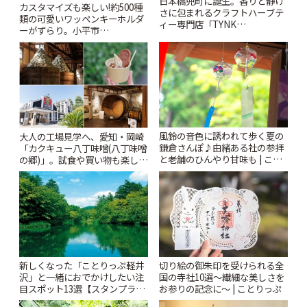
日本橋兜町に誕生。香りと静け
カスタマイズも楽しい!約500種
さに包まれるクラフトハーブテ
類の可愛いワッペンキーホルダ
ィー専門店「TYNK
ーがずらり。小平市
Kabutocho」 | ことりっぷ
「Kimamaya T&K」 | ことりっ
ぷ
風鈴の音色に誘われて歩く夏の
大人の工場見学へ、愛知・岡崎
鎌倉さんぽ♪由緒ある社の参拝
「カクキュー八丁味噌(八丁味噌
と老舗のひんやり甘味も | こと
の郷)」。試食や買い物も楽しみ
りっぷ
♪ | ことりっぷ
新しくなった「ことりっぷ軽井
切り絵の御朱印を受けられる全
沢」と一緒におでかけしたい注
国の寺社10選〜繊細な美しさを
目スポット13選【スタンプラリ
お参りの記念に〜 | ことりっぷ
ー開催中】 | ことりっぷ