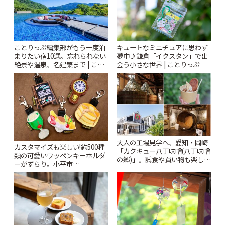
ことりっぷ編集部がもう一度泊
キュートなミニチュアに思わず
まりたい宿10選。忘れられない
夢中♪鎌倉「イクスタン」で出
絶景や温泉、名建築まで | こと
会う小さな世界 | ことりっぷ
りっぷ
大人の工場見学へ、愛知・岡崎
カスタマイズも楽しい!約500種
「カクキュー八丁味噌(八丁味噌
類の可愛いワッペンキーホルダ
の郷)」。試食や買い物も楽しみ
ーがずらり。小平市
♪ | ことりっぷ
「Kimamaya T&K」 | ことりっ
ぷ