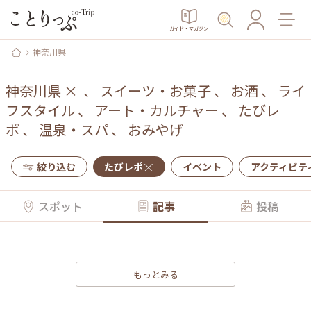
ガイド・マガジン
神奈川県
神奈川県
×
、
スイーツ・お菓子
、
お酒
、
ライ
フスタイル
、
アート・カルチャー
、
たびレ
ポ
、
温泉・スパ
、
おみやげ
絞り込む
たびレポ
イベント
アクティビテ
スポット
記事
投稿
もっとみる