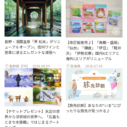
長野・浅間温泉「界 松本」がリニ
【改訂版発売♪】「角館・盛岡」
ューアルオープン。信州ワインと
「仙台」「鎌倉」「伊豆」「軽井
音楽に浸るエレガントな湯宿へ
沢」「伊勢志摩」国内6エリアと
海外1エリアがリニューアル
長野県
[PR]
2026.08.05
宮城県
2026.07.09
【旅先診断】あなたの“いま”にぴ
ったりな旅先が見つかる♪
【チケットプレゼント】水辺の世
界から浮世絵の世界へ。「広島も
とまち水族館」ではじまるアート