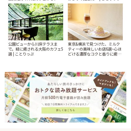
札すぐのレトロ喫茶まで~ | こと
りっぷ
公園ビューから川床テラスま
東京&横浜で見つけた、ミルク
で。緑に癒される大阪のカフェ5
ティーの美味しいお店6選~心ほ
選 | ことりっぷ
どける濃厚なコクと香りに癒や
されるティータイム~ | ことりっ
ぷ