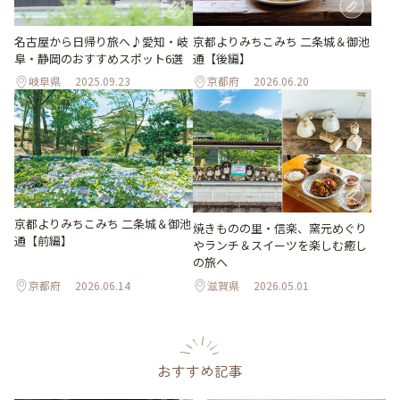
名古屋から日帰り旅へ♪愛知・岐
京都よりみちこみち 二条城＆御池
阜・静岡のおすすめスポット6選
通【後編】
岐阜県
2025.09.23
京都府
2026.06.20
京都よりみちこみち 二条城＆御池
焼きものの里・信楽、窯元めぐり
通【前編】
やランチ＆スイーツを楽しむ癒し
の旅へ
京都府
2026.06.14
滋賀県
2026.05.01
おすすめ記事