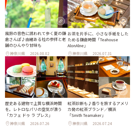
風鈴の音色に誘われて歩く夏の鎌
お茶を片手に、小さな手紙をした
倉さんぽ♪由緒ある社の参拝と老
ためる鎌倉時間「Teahouse
舗のひんやり甘味も
AlonAlne」
神奈川県
2026.08.02
神奈川県
2026.07.31
歴史ある建物で上質な横浜時間
紅茶診断も♪香りを旅するアメリ
を。レトロなパリの空気が漂う
カ発の紅茶ブランド／横浜
「カフェ ドゥ ラ プレス」
「Smith Teamaker」
神奈川県
2026.07.26
神奈川県
2026.07.24