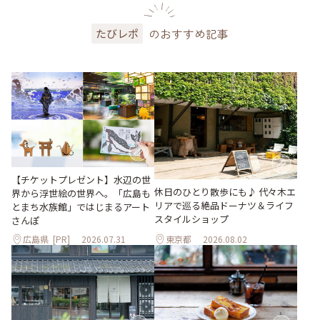
のおすすめ記事
たびレポ
【チケットプレゼント】水辺の世
休日のひとり散歩にも♪ 代々木エ
界から浮世絵の世界へ。「広島も
リアで巡る絶品ドーナツ＆ライフ
とまち水族館」ではじまるアート
スタイルショップ
さんぽ
広島県
[PR]
2026.07.31
東京都
2026.08.02