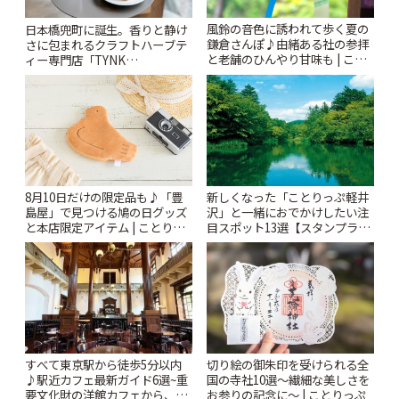
風鈴の音色に誘われて歩く夏の
日本橋兜町に誕生。香りと静け
鎌倉さんぽ♪由緒ある社の参拝
さに包まれるクラフトハーブテ
と老舗のひんやり甘味も | こと
ィー専門店「TYNK
りっぷ
Kabutocho」 | ことりっぷ
新しくなった「ことりっぷ軽井
8月10日だけの限定品も♪「豊
沢」と一緒におでかけしたい注
島屋」で見つける鳩の日グッズ
目スポット13選【スタンプラリ
と本店限定アイテム | ことりっ
ー開催中】 | ことりっぷ
ぷ
すべて東京駅から徒歩5分以内
切り絵の御朱印を受けられる全
♪駅近カフェ最新ガイド6選~重
国の寺社10選〜繊細な美しさを
要文化財の洋館カフェから、改
お参りの記念に〜 | ことりっぷ