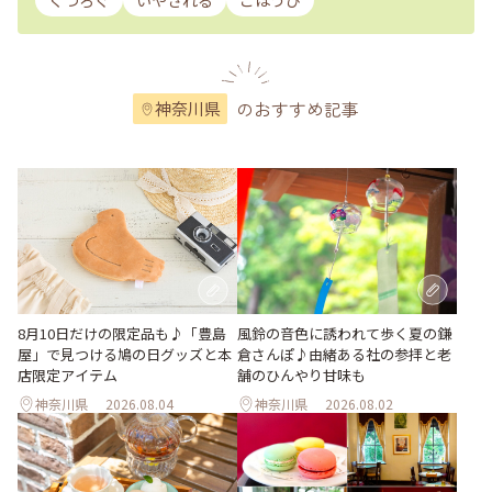
くつろぐ
いやされる
ごほうび
のおすすめ記事
神奈川県
風鈴の音色に誘われて歩く夏の鎌
8月10日だけの限定品も♪「豊島
倉さんぽ♪由緒ある社の参拝と老
屋」で見つける鳩の日グッズと本
舗のひんやり甘味も
店限定アイテム
神奈川県
2026.08.04
神奈川県
2026.08.02