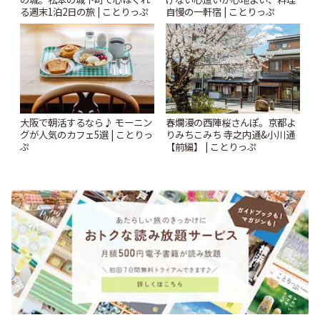
る週末1泊2日の旅 | ことりっぷ
自慢の一軒宿 | ことりっぷ
大阪で朝活するなら♪ モーニン
春爛漫の西陣桜さんぽ。京都よ
グが人気のカフェ5選 | ことりっ
りみちこみち 寺之内通&小川通
ぷ
【前編】 | ことりっぷ