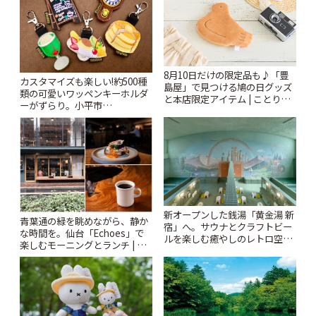
8月10日だけの限定品も♪「豊
カスタマイズも楽しい!約500種
島屋」で見つける鳩の日グッズ
類の可愛いワッペンキーホルダ
と本店限定アイテム | ことりっ
ーがずらり。小平市
ぷ
「Kimamaya T&K」 | ことりっ
ぷ
新オープンした銭湯「黄金湯 新
青葉通の緑を眺めながら、静か
宿」へ。サウナとクラフトビー
な時間を。仙台「Echoes」で
ルを楽しむ癒やしのレトロ空間
楽しむモーニングとランチ | こ
| ことりっぷ
とりっぷ