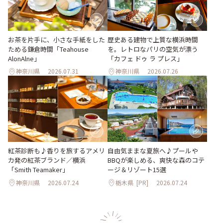
お茶を片手に、小さな手紙をした
歴史ある建物で上質な横浜時間
ためる鎌倉時間「Teahouse
を。レトロなパリの空気が漂う
AlonAlne」
「カフェ ドゥ ラ プレス」
神奈川県
2026.07.31
神奈川県
2026.07.26
紅茶診断も♪香りを旅するアメリ
自由気ままな夏旅へ♪プールや
カ発の紅茶ブランド／横浜
BBQが楽しめる、爽快な森のコテ
「Smith Teamaker」
ージ＆リゾート15選
神奈川県
2026.07.24
栃木県
[PR]
2026.07.24