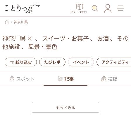
ガイド・マガジン
神奈川県
神奈川県
×
、
スイーツ・お菓子
、
お酒
、
その
他施設
、
風景・景色
絞り込む
たびレポ
イベント
アクティビティ
スポット
記事
投稿
もっとみる