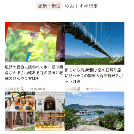
のおすすめ記事
風景・景色
風鈴の音色に誘われて歩く夏の鎌
都心から約2時間♪夏の日帰り旅
倉さんぽ♪由緒ある社の参拝と老
にぴったりの関東＆近郊観光スポ
舗のひんやり甘味も
ット21選
神奈川県
2026.08.02
群馬県
2026.07.20