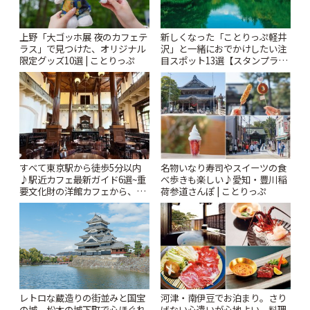
上野「大ゴッホ展 夜のカフェテ
新しくなった「ことりっぷ軽井
ラス」で見つけた、オリジナル
沢」と一緒におでかけしたい注
限定グッズ10選 | ことりっぷ
目スポット13選【スタンプラリ
ー開催中】 | ことりっぷ
すべて東京駅から徒歩5分以内
名物いなり寿司やスイーツの食
♪駅近カフェ最新ガイド6選~重
べ歩きも楽しい♪愛知・豊川稲
要文化財の洋館カフェから、改
荷参道さんぽ | ことりっぷ
札すぐのレトロ喫茶まで~ | こと
りっぷ
レトロな蔵造りの街並みと国宝
河津・南伊豆でお泊まり。さり
の城。松本の城下町で心ほぐれ
げない心遣いが心地よい、料理