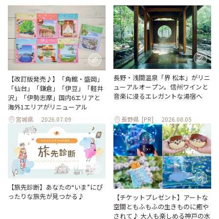
長野・浅間温泉「界 松本」がリニ
【改訂版発売♪】「角館・盛岡」
ューアルオープン。信州ワインと
「仙台」「鎌倉」「伊豆」「軽井
音楽に浸るエレガントな湯宿へ
沢」「伊勢志摩」国内6エリアと
海外1エリアがリニューアル
宮城県
2026.07.09
長野県
[PR]
2026.08.05
【旅先診断】あなたの“いま”にぴ
ったりな旅先が見つかる♪
【チケットプレゼント】アートな
空間ともふもふの生きものに癒や
されて♪ 大人も楽しめる神戸の水