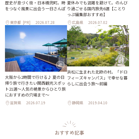
歴史が息づく街・日本橋兜町。時
夏休みでも混雑を避けて。のんび
をつなぐ風景に出会う一日さんぽ
り過ごせる国内旅先6選【ことり
っぷ編集部おすすめ】
東京都
[PR]
2026.07.28
広島県
2026.07.02
浜松に生まれた北欧の村。「ドロ
大阪から2時間で行ける♪ 夏の日
フィーズキャンパス」で幸せな暮
帰り旅で行きたい関西観光スポッ
らしに出会う旅～前編
ト21選～人気の絶景からひとり旅
におすすめの穴場まで～
滋賀県
2026.07.19
静岡県
2019.04.10
おすすめ記事