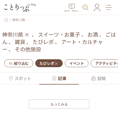
ガイド・マガジン
神奈川県
神奈川県
×
、
スイーツ・お菓子
、
お酒
、
ごは
ん
、
雑貨
、
たびレポ
、
アート・カルチャ
ー
、
その他施設
絞り込む
たびレポ
イベント
アクティビテ
スポット
記事
投稿
もっとみる