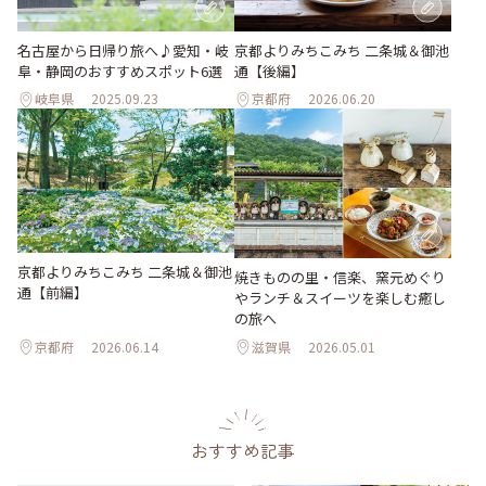
名古屋から日帰り旅へ♪愛知・岐
京都よりみちこみち 二条城＆御池
阜・静岡のおすすめスポット6選
通【後編】
岐阜県
2025.09.23
京都府
2026.06.20
京都よりみちこみち 二条城＆御池
焼きものの里・信楽、窯元めぐり
通【前編】
やランチ＆スイーツを楽しむ癒し
の旅へ
京都府
2026.06.14
滋賀県
2026.05.01
おすすめ記事