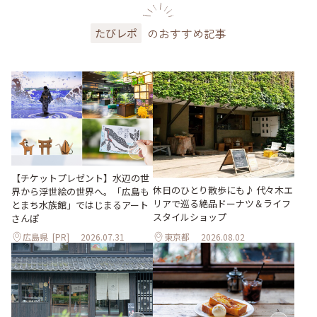
のおすすめ記事
たびレポ
【チケットプレゼント】水辺の世
休日のひとり散歩にも♪ 代々木エ
界から浮世絵の世界へ。「広島も
リアで巡る絶品ドーナツ＆ライフ
とまち水族館」ではじまるアート
スタイルショップ
さんぽ
広島県
[PR]
2026.07.31
東京都
2026.08.02