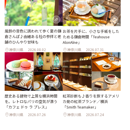
風鈴の音色に誘われて歩く夏の鎌
お茶を片手に、小さな手紙をした
倉さんぽ♪由緒ある社の参拝と老
ためる鎌倉時間「Teahouse
舗のひんやり甘味も
AlonAlne」
神奈川県
2026.08.02
神奈川県
2026.07.31
歴史ある建物で上質な横浜時間
紅茶診断も♪香りを旅するアメリ
を。レトロなパリの空気が漂う
カ発の紅茶ブランド／横浜
「カフェ ドゥ ラ プレス」
「Smith Teamaker」
神奈川県
2026.07.26
神奈川県
2026.07.24