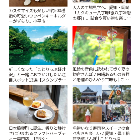
大人の工場見学へ、愛知・岡崎
カスタマイズも楽しい!約500種
「カクキュー八丁味噌(八丁味噌
類の可愛いワッペンキーホルダ
の郷)」。試食や買い物も楽しみ
ーがずらり。小平市
♪ | ことりっぷ
「Kimamaya T&K」 | ことりっ
ぷ
風鈴の音色に誘われて歩く夏の
新しくなった「ことりっぷ軽井
鎌倉さんぽ♪由緒ある社の参拝
沢」と一緒におでかけしたい注
と老舗のひんやり甘味も | こと
目スポット13選【スタンプラリ
りっぷ
ー開催中】 | ことりっぷ
日本橋兜町に誕生。香りと静け
名物いなり寿司やスイーツの食
さに包まれるクラフトハーブテ
べ歩きも楽しい♪愛知・豊川稲
ィー専門店「TYNK
荷参道さんぽ | ことりっぷ