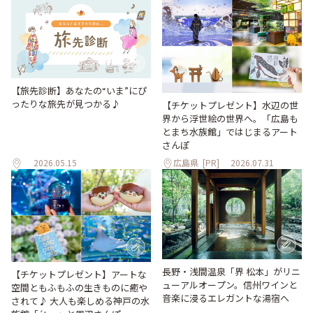
【旅先診断】あなたの“いま”にぴ
ったりな旅先が見つかる♪
【チケットプレゼント】水辺の世
界から浮世絵の世界へ。「広島も
とまち水族館」ではじまるアート
さんぽ
2026.05.15
広島県
[PR]
2026.07.31
長野・浅間温泉「界 松本」がリニ
【チケットプレゼント】アートな
ューアルオープン。信州ワインと
空間ともふもふの生きものに癒や
音楽に浸るエレガントな湯宿へ
されて♪ 大人も楽しめる神戸の水