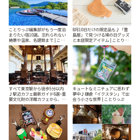
ことりっぷ編集部がもう一度泊
8月10日だけの限定品も♪「豊
まりたい宿10選。忘れられない
島屋」で見つける鳩の日グッズ
絶景や温泉、名建築まで | こと
と本店限定アイテム | ことりっ
りっぷ
ぷ
すべて東京駅から徒歩5分以内
キュートなミニチュアに思わず
♪駅近カフェ最新ガイド6選~重
夢中♪鎌倉「イクスタン」で出
要文化財の洋館カフェから、改
会う小さな世界 | ことりっぷ
札すぐのレトロ喫茶まで~ | こと
りっぷ