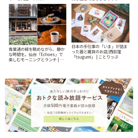
Kabutocho」 | ことりっぷ
日本の手仕事の「いま」が詰ま
青葉通の緑を眺めながら、静か
った器と雑貨のお店/西荻窪
な時間を。仙台「Echoes」で
「tsugumi」 | ことりっぷ
楽しむモーニングとランチ | こ
とりっぷ