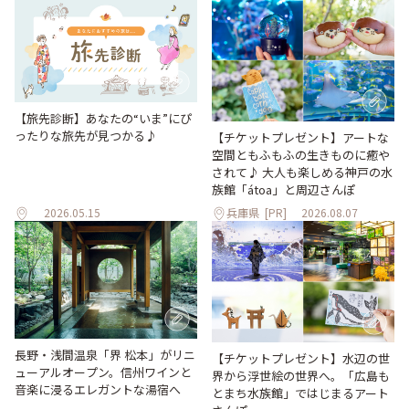
【旅先診断】あなたの“いま”にぴ
ったりな旅先が見つかる♪
【チケットプレゼント】アートな
空間ともふもふの生きものに癒や
されて♪ 大人も楽しめる神戸の水
族館「átoa」と周辺さんぽ
2026.05.15
兵庫県
[PR]
2026.08.07
長野・浅間温泉「界 松本」がリニ
【チケットプレゼント】水辺の世
ューアルオープン。信州ワインと
界から浮世絵の世界へ。「広島も
音楽に浸るエレガントな湯宿へ
とまち水族館」ではじまるアート