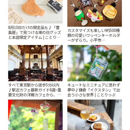
8月10日だけの限定品も♪「豊
カスタマイズも楽しい!約500種
島屋」で見つける鳩の日グッズ
類の可愛いワッペンキーホルダ
と本店限定アイテム | ことりっ
ーがずらり。小平市
ぷ
「Kimamaya T&K」 | ことりっ
ぷ
すべて東京駅から徒歩5分以内
キュートなミニチュアに思わず
♪駅近カフェ最新ガイド6選~重
夢中♪鎌倉「イクスタン」で出
要文化財の洋館カフェから、改
会う小さな世界 | ことりっぷ
札すぐのレトロ喫茶まで~ | こと
りっぷ