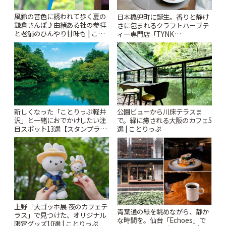
風鈴の音色に誘われて歩く夏の
日本橋兜町に誕生。香りと静け
鎌倉さんぽ♪由緒ある社の参拝
さに包まれるクラフトハーブテ
と老舗のひんやり甘味も | こと
ィー専門店「TYNK
りっぷ
Kabutocho」 | ことりっぷ
新しくなった「ことりっぷ軽井
公園ビューから川床テラスま
沢」と一緒におでかけしたい注
で。緑に癒される大阪のカフェ5
目スポット13選【スタンプラリ
選 | ことりっぷ
ー開催中】 | ことりっぷ
上野「大ゴッホ展 夜のカフェテ
青葉通の緑を眺めながら、静か
ラス」で見つけた、オリジナル
な時間を。仙台「Echoes」で
限定グッズ10選 | ことりっぷ