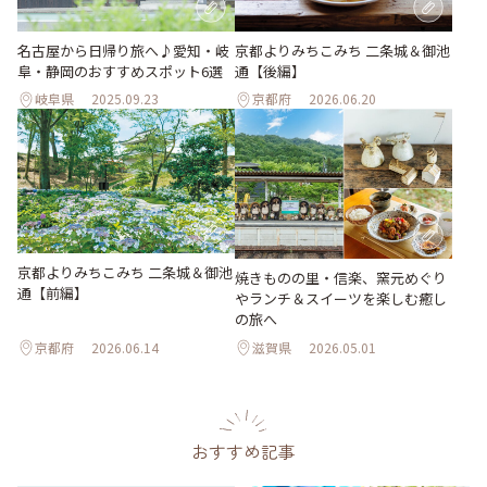
名古屋から日帰り旅へ♪愛知・岐
京都よりみちこみち 二条城＆御池
阜・静岡のおすすめスポット6選
通【後編】
岐阜県
2025.09.23
京都府
2026.06.20
京都よりみちこみち 二条城＆御池
焼きものの里・信楽、窯元めぐり
通【前編】
やランチ＆スイーツを楽しむ癒し
の旅へ
京都府
2026.06.14
滋賀県
2026.05.01
おすすめ記事