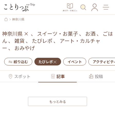
ガイド・マガジン
神奈川県
神奈川県
×
、
スイーツ・お菓子
、
お酒
、
ごは
ん
、
雑貨
、
たびレポ
、
アート・カルチャ
ー
、
おみやげ
絞り込む
たびレポ
イベント
アクティビテ
スポット
記事
投稿
もっとみる