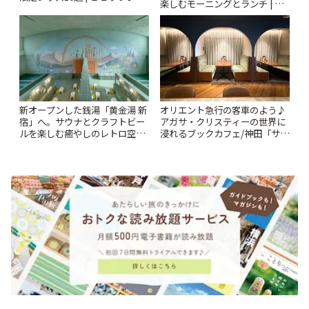
楽しむモーニングとランチ | こ
とりっぷ
新オープンした銭湯「黄金湯 新
オリエント急行の客車のよう♪
宿」へ。サウナとクラフトビー
アガサ・クリスティーの世界に
ルを楽しむ癒やしのレトロ空間
浸れるブックカフェ/神田「サロ
| ことりっぷ
ンクリスティ」 | ことりっぷ