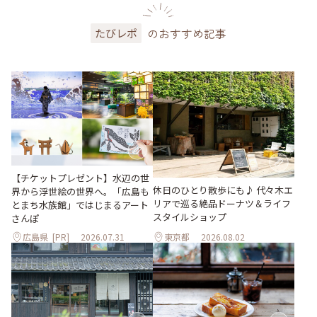
のおすすめ記事
たびレポ
【チケットプレゼント】水辺の世
休日のひとり散歩にも♪ 代々木エ
界から浮世絵の世界へ。「広島も
リアで巡る絶品ドーナツ＆ライフ
とまち水族館」ではじまるアート
スタイルショップ
さんぽ
広島県
[PR]
2026.07.31
東京都
2026.08.02