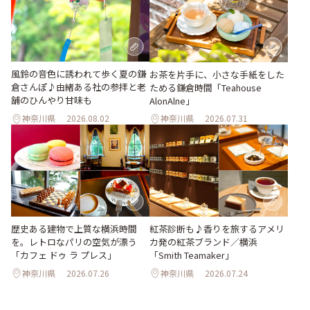
風鈴の音色に誘われて歩く夏の鎌
お茶を片手に、小さな手紙をした
倉さんぽ♪由緒ある社の参拝と老
ためる鎌倉時間「Teahouse
舗のひんやり甘味も
AlonAlne」
神奈川県
2026.08.02
神奈川県
2026.07.31
歴史ある建物で上質な横浜時間
紅茶診断も♪香りを旅するアメリ
を。レトロなパリの空気が漂う
カ発の紅茶ブランド／横浜
「カフェ ドゥ ラ プレス」
「Smith Teamaker」
神奈川県
2026.07.26
神奈川県
2026.07.24