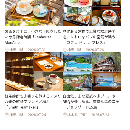
お茶を片手に、小さな手紙をした
歴史ある建物で上質な横浜時間
ためる鎌倉時間「Teahouse
を。レトロなパリの空気が漂う
AlonAlne」
「カフェ ドゥ ラ プレス」
神奈川県
2026.07.31
神奈川県
2026.07.26
紅茶診断も♪香りを旅するアメリ
自由気ままな夏旅へ♪プールや
カ発の紅茶ブランド／横浜
BBQが楽しめる、爽快な森のコテ
「Smith Teamaker」
ージ＆リゾート15選
神奈川県
2026.07.24
栃木県
[PR]
2026.07.24