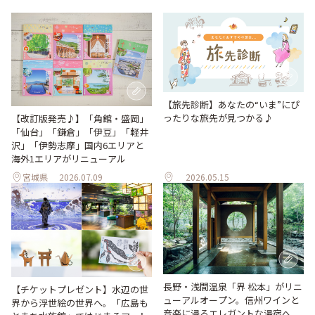
【旅先診断】あなたの“いま”にぴ
ったりな旅先が見つかる♪
【改訂版発売♪】「角館・盛岡」
「仙台」「鎌倉」「伊豆」「軽井
沢」「伊勢志摩」国内6エリアと
海外1エリアがリニューアル
宮城県
2026.07.09
2026.05.15
長野・浅間温泉「界 松本」がリニ
【チケットプレゼント】水辺の世
ューアルオープン。信州ワインと
界から浮世絵の世界へ。「広島も
音楽に浸るエレガントな湯宿へ