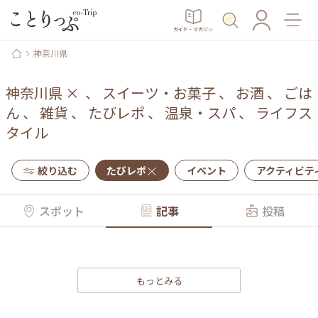
ガイド・マガジン
神奈川県
神奈川県
×
、
スイーツ・お菓子
、
お酒
、
ごは
ん
、
雑貨
、
たびレポ
、
温泉・スパ
、
ライフス
タイル
絞り込む
たびレポ
イベント
アクティビテ
スポット
記事
投稿
もっとみる