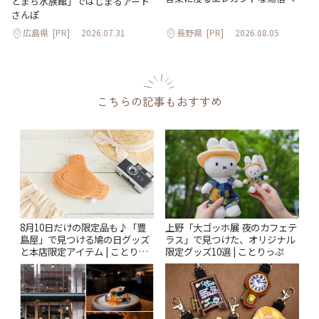
とまち水族館」ではじまるアート
さんぽ
広島県
[PR]
2026.07.31
長野県
[PR]
2026.08.05
こちらの記事もおすすめ
上野「大ゴッホ展 夜のカフェテ
8月10日だけの限定品も♪「豊
ラス」で見つけた、オリジナル
島屋」で見つける鳩の日グッズ
限定グッズ10選 | ことりっぷ
と本店限定アイテム | ことりっ
ぷ