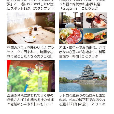
沢」と一緒におでかけしたい注
った器と雑貨のお店/西荻窪
目スポット13選【スタンプラリ
「tsugumi」 | ことりっぷ
ー開催中】 | ことりっぷ
季節のパフェを味わいに♪ アン
河津・南伊豆でお泊まり。さり
ティークに囲まれて、時間を忘
げない心遣いが心地よい、料理
れて過ごしたくなるカフェ/浅草
自慢の一軒宿 | ことりっぷ
「annorum cafe」 | ことりっぷ
風鈴の音色に誘われて歩く夏の
レトロな蔵造りの街並みと国宝
鎌倉さんぽ♪由緒ある社の参拝
の城。松本の城下町で心ほぐれ
と老舗のひんやり甘味も | こと
る週末1泊2日の旅 | ことりっぷ
りっぷ