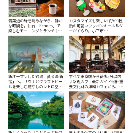
青葉通の緑を眺めながら、静か
カスタマイズも楽しい!約500種
な時間を。仙台「Echoes」で
類の可愛いワッペンキーホルダ
楽しむモーニングとランチ | こ
ーがずらり。小平市
とりっぷ
「Kimamaya T&K」 | ことりっ
ぷ
新オープンした銭湯「黄金湯 新
すべて東京駅から徒歩5分以内
宿」へ。サウナとクラフトビー
♪駅近カフェ最新ガイド6選~重
ルを楽しむ癒やしのレトロ空間
要文化財の洋館カフェから、改
| ことりっぷ
札すぐのレトロ喫茶まで~ | こと
りっぷ
新しくなった「ことりっぷ軽井
日本の手仕事の「いま」が詰ま