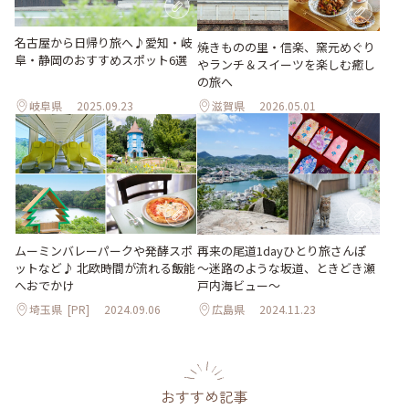
名古屋から日帰り旅へ♪愛知・岐
焼きものの里・信楽、窯元めぐり
阜・静岡のおすすめスポット6選
やランチ＆スイーツを楽しむ癒し
の旅へ
岐阜県
2025.09.23
滋賀県
2026.05.01
ムーミンバレーパークや発酵スポ
再来の尾道1dayひとり旅さんぽ
ットなど♪ 北欧時間が流れる飯能
～迷路のような坂道、ときどき瀬
へおでかけ
戸内海ビュー～
埼玉県
[PR]
2024.09.06
広島県
2024.11.23
おすすめ記事