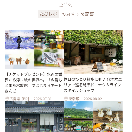
のおすすめ記事
たびレポ
【チケットプレゼント】水辺の世
休日のひとり散歩にも♪ 代々木エ
界から浮世絵の世界へ。「広島も
リアで巡る絶品ドーナツ＆ライフ
とまち水族館」ではじまるアート
スタイルショップ
さんぽ
広島県
[PR]
2026.07.31
東京都
2026.08.02