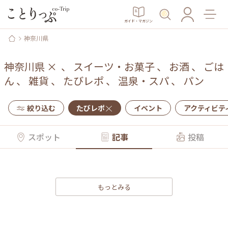
ガイド・マガジン
神奈川県
神奈川県
×
、
スイーツ・お菓子
、
お酒
、
ごは
ん
、
雑貨
、
たびレポ
、
温泉・スパ
、
パン
絞り込む
たびレポ
イベント
アクティビテ
スポット
記事
投稿
もっとみる