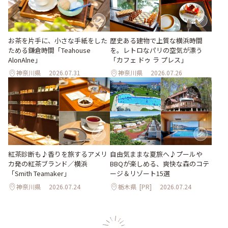
お茶を片手に、小さな手紙をした
歴史ある建物で上質な横浜時間
ためる鎌倉時間「Teahouse
を。レトロなパリの空気が漂う
AlonAlne」
「カフェ ドゥ ラ プレス」
神奈川県
2026.07.31
神奈川県
2026.07.26
紅茶診断も♪香りを旅するアメリ
自由気ままな夏旅へ♪プールや
カ発の紅茶ブランド／横浜
BBQが楽しめる、爽快な森のコテ
「Smith Teamaker」
ージ＆リゾート15選
神奈川県
2026.07.24
栃木県
[PR]
2026.07.24