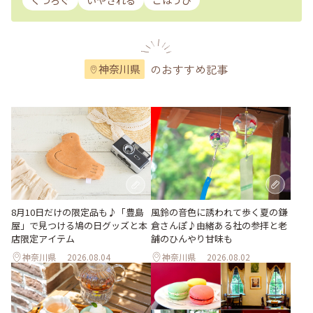
くつろぐ
いやされる
ごほうび
のおすすめ記事
神奈川県
風鈴の音色に誘われて歩く夏の鎌
8月10日だけの限定品も♪「豊島
倉さんぽ♪由緒ある社の参拝と老
屋」で見つける鳩の日グッズと本
舗のひんやり甘味も
店限定アイテム
神奈川県
2026.08.04
神奈川県
2026.08.02