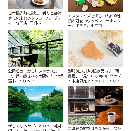
日本橋兜町に誕生。香りと静け
カスタマイズも楽しい!約500種
さに包まれるクラフトハーブテ
類の可愛いワッペンキーホルダ
ィー専門店「TYNK
ーがずらり。小平市
Kabutocho」 | ことりっぷ
「Kimamaya T&K」 | ことりっ
ぷ
公園ビューから川床テラスま
8月10日だけの限定品も♪「豊
で。緑に癒される大阪のカフェ5
島屋」で見つける鳩の日グッズ
選 | ことりっぷ
と本店限定アイテム | ことりっ
ぷ
新しくなった「ことりっぷ軽井
青葉通の緑を眺めながら、静か
沢」と一緒におでかけしたい注