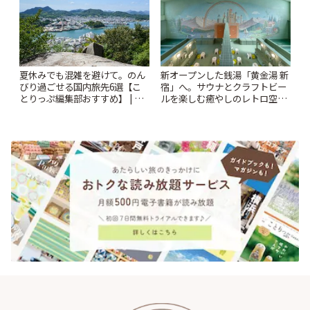
夏休みでも混雑を避けて。のん
新オープンした銭湯「黄金湯 新
びり過ごせる国内旅先6選【こ
宿」へ。サウナとクラフトビー
とりっぷ編集部おすすめ】 | こ
ルを楽しむ癒やしのレトロ空間
とりっぷ
| ことりっぷ