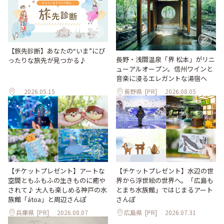
【旅先診断】あなたの“いま”にぴ
長野・浅間温泉「界 松本」がリニ
ったりな旅先が見つかる♪
ューアルオープン。信州ワインと
音楽に浸るエレガントな湯宿へ
2026.05.15
長野県
[PR]
2026.08.05
【チケットプレゼント】アートな
【チケットプレゼント】水辺の世
空間ともふもふの生きものに癒や
界から浮世絵の世界へ。「広島も
されて♪ 大人も楽しめる神戸の水
とまち水族館」ではじまるアート
族館「átoa」と周辺さんぽ
さんぽ
兵庫県
[PR]
2026.08.07
広島県
[PR]
2026.07.31