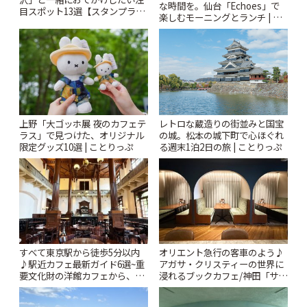
な時間を。仙台「Echoes」で
目スポット13選【スタンプラリ
楽しむモーニングとランチ | こ
ー開催中】 | ことりっぷ
とりっぷ
上野「大ゴッホ展 夜のカフェテ
レトロな蔵造りの街並みと国宝
ラス」で見つけた、オリジナル
の城。松本の城下町で心ほぐれ
限定グッズ10選 | ことりっぷ
る週末1泊2日の旅 | ことりっぷ
すべて東京駅から徒歩5分以内
オリエント急行の客車のよう♪
♪駅近カフェ最新ガイド6選~重
アガサ・クリスティーの世界に
要文化財の洋館カフェから、改
浸れるブックカフェ/神田「サロ
札すぐのレトロ喫茶まで~ | こと
ンクリスティ」 | ことりっぷ
りっぷ