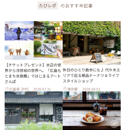
のおすすめ記事
たびレポ
【チケットプレゼント】水辺の世
休日のひとり散歩にも♪ 代々木エ
界から浮世絵の世界へ。「広島も
リアで巡る絶品ドーナツ＆ライフ
とまち水族館」ではじまるアート
スタイルショップ
さんぽ
広島県
[PR]
2026.07.31
東京都
2026.08.02