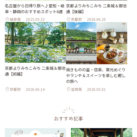
名古屋から日帰り旅へ♪愛知・岐
京都よりみちこみち 二条城＆御池
阜・静岡のおすすめスポット6選
通【後編】
岐阜県
2025.09.23
京都府
2026.06.20
京都よりみちこみち 二条城＆御池
焼きものの里・信楽、窯元めぐり
通【前編】
やランチ＆スイーツを楽しむ癒し
の旅へ
京都府
2026.06.14
滋賀県
2026.05.01
おすすめ記事