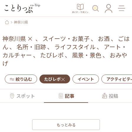
ガイド・マガジン
神奈川県
神奈川県
×
、
スイーツ・お菓子
、
お酒
、
ごは
ん
、
名所・旧跡
、
ライフスタイル
、
アート・
カルチャー
、
たびレポ
、
風景・景色
、
おみや
げ
絞り込む
たびレポ
イベント
アクティビテ
スポット
記事
投稿
もっとみる