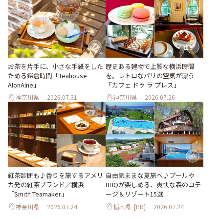
お茶を片手に、小さな手紙をした
歴史ある建物で上質な横浜時間
ためる鎌倉時間「Teahouse
を。レトロなパリの空気が漂う
AlonAlne」
「カフェ ドゥ ラ プレス」
神奈川県
2026.07.31
神奈川県
2026.07.26
紅茶診断も♪香りを旅するアメリ
自由気ままな夏旅へ♪プールや
カ発の紅茶ブランド／横浜
BBQが楽しめる、爽快な森のコテ
「Smith Teamaker」
ージ＆リゾート15選
神奈川県
2026.07.24
栃木県
[PR]
2026.07.24