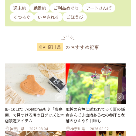
週末旅
絶景旅
ご利益めぐり
アートさんぽ
くつろぐ
いやされる
ごほうび
のおすすめ記事
神奈川県
風鈴の音色に誘われて歩く夏の鎌
8月10日だけの限定品も♪「豊島
倉さんぽ♪由緒ある社の参拝と老
屋」で見つける鳩の日グッズと本
舗のひんやり甘味も
店限定アイテム
神奈川県
2026.08.04
神奈川県
2026.08.02