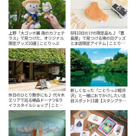
上野「大ゴッホ展 夜のカフェテ
8月10日だけの限定品も♪「豊
ラス」で見つけた、オリジナル
島屋」で見つける鳩の日グッズ
限定グッズ10選 | ことりっぷ
と本店限定アイテム | ことりっ
ぷ
新しくなった「ことりっぷ軽井
休日のひとり散歩にも♪ 代々木
沢」と一緒におでかけしたい注
エリアで巡る絶品ドーナツ&ラ
目スポット13選【スタンプラリ
イフスタイルショップ | ことり
ー開催中】 | ことりっぷ
っぷ