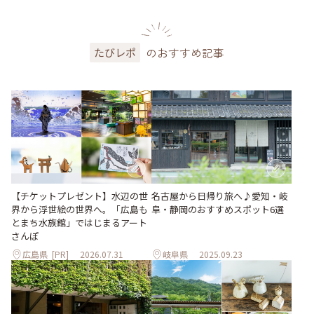
のおすすめ記事
たびレポ
【チケットプレゼント】水辺の世
名古屋から日帰り旅へ♪愛知・岐
界から浮世絵の世界へ。「広島も
阜・静岡のおすすめスポット6選
とまち水族館」ではじまるアート
さんぽ
広島県
[PR]
2026.07.31
岐阜県
2025.09.23