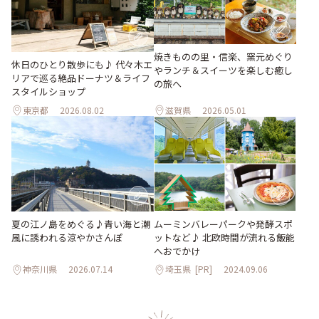
焼きものの里・信楽、窯元めぐり
休日のひとり散歩にも♪ 代々木エ
やランチ＆スイーツを楽しむ癒し
リアで巡る絶品ドーナツ＆ライフ
の旅へ
スタイルショップ
東京都
2026.08.02
滋賀県
2026.05.01
夏の江ノ島をめぐる♪青い海と潮
ムーミンバレーパークや発酵スポ
風に誘われる涼やかさんぽ
ットなど♪ 北欧時間が流れる飯能
へおでかけ
神奈川県
2026.07.14
埼玉県
[PR]
2024.09.06