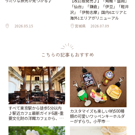
ったりな旅先が見つかる♪
【改訂版発売♪】「角館・盛岡」
「仙台」「鎌倉」「伊豆」「軽井
沢」「伊勢志摩」国内6エリアと
海外1エリアがリニューアル
2026.05.15
宮城県
2026.07.09
こちらの記事もおすすめ
すべて東京駅から徒歩5分以内
カスタマイズも楽しい!約500種
♪駅近カフェ最新ガイド6選~重
類の可愛いワッペンキーホルダ
要文化財の洋館カフェから、改
ーがずらり。小平市
札すぐのレトロ喫茶まで~ | こと
「Kimamaya T&K」 | ことりっ
りっぷ
ぷ