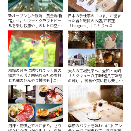
新オープンした銭湯「黄金湯 新
日本の手仕事の「いま」が詰ま
宿」へ。サウナとクラフトビー
った器と雑貨のお店/西荻窪
ルを楽しむ癒やしのレトロ空間
「tsugumi」 | ことりっぷ
| ことりっぷ
風鈴の音色に誘われて歩く夏の
大人の工場見学へ、愛知・岡崎
鎌倉さんぽ♪由緒ある社の参拝
「カクキュー八丁味噌(八丁味噌
と老舗のひんやり甘味も | こと
の郷)」。試食や買い物も楽しみ
りっぷ
♪ | ことりっぷ
河津・南伊豆でお泊まり。さり
季節のパフェを味わいに♪ アン
げない心遣いが心地よい、料理
ティークに囲まれて、時間を忘