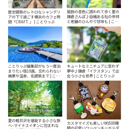
風鈴の音色に誘われて歩く夏の
歴史建築のレトロなシャンデリ
鎌倉さんぽ♪由緒ある社の参拝
アの下で過ごす横浜のカフェ時
と老舗のひんやり甘味も | こと
間「CRAFT. 」 | ことりっぷ
りっぷ
ことりっぷ編集部がもう一度泊
キュートなミニチュアに思わず
まりたい宿10選。忘れられない
夢中♪鎌倉「イクスタン」で出
絶景や温泉、名建築まで | こと
会う小さな世界 | ことりっぷ
りっぷ
夏の軽井沢を堪能する小さな旅
カスタマイズも楽しい!約500種
へ~マイナスイオンに包まれな
類の可愛いワッペンキーホルダ