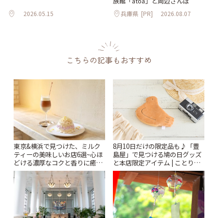
族館「átoa」と周辺さんぽ
2026.05.15
兵庫県
[PR]
2026.08.07
こちらの記事もおすすめ
東京&横浜で見つけた、ミルク
8月10日だけの限定品も♪「豊
ティーの美味しいお店6選~心ほ
島屋」で見つける鳩の日グッズ
どける濃厚なコクと香りに癒や
と本店限定アイテム | ことりっ
されるティータイム~ | ことりっ
ぷ
ぷ