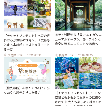
長野・浅間温泉「界 松本」がリニ
【チケットプレゼント】水辺の世
ューアルオープン。信州ワインと
界から浮世絵の世界へ。「広島も
音楽に浸るエレガントな湯宿へ
とまち水族館」ではじまるアート
さんぽ
広島県
[PR]
2026.07.31
長野県
[PR]
2026.08.05
【旅先診断】あなたの“いま”にぴ
ったりな旅先が見つかる♪
【チケットプレゼント】アートな
空間ともふもふの生きものに癒や
されて♪ 大人も楽しめる神戸の水