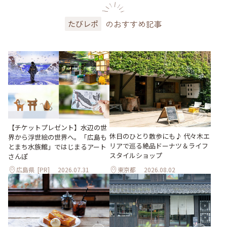
のおすすめ記事
たびレポ
【チケットプレゼント】水辺の世
休日のひとり散歩にも♪ 代々木エ
界から浮世絵の世界へ。「広島も
リアで巡る絶品ドーナツ＆ライフ
とまち水族館」ではじまるアート
スタイルショップ
さんぽ
広島県
[PR]
2026.07.31
東京都
2026.08.02