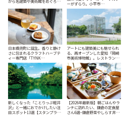
がら名建築や美術館をめぐろう
ーがずらり。小平市
~ | ことりっぷ
「Kimamaya T&K」 | ことりっ
ぷ
日本橋兜町に誕生。香りと静け
アートにも建築美にも魅せられ
さに包まれるクラフトハーブテ
る、再オープンした愛知「岡崎
ィー専門店「TYNK
市美術博物館」。レストランや
Kabutocho」 | ことりっぷ
ショップも充実 | ことりっぷ
新しくなった「ことりっぷ軽井
【2026年最新版】朝ごはんやラ
沢」と一緒におでかけしたい注
ンチに訪れたい、鎌倉の定食屋
目スポット13選【スタンプラリ
さん6選~鎌倉野菜やしらす丼な
ー開催中】 | ことりっぷ
どここならではの味も~ | ことり
っぷ