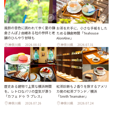
風鈴の音色に誘われて歩く夏の鎌
お茶を片手に、小さな手紙をした
倉さんぽ♪由緒ある社の参拝と老
ためる鎌倉時間「Teahouse
舗のひんやり甘味も
AlonAlne」
神奈川県
2026.08.02
神奈川県
2026.07.31
歴史ある建物で上質な横浜時間
紅茶診断も♪香りを旅するアメリ
を。レトロなパリの空気が漂う
カ発の紅茶ブランド／横浜
「カフェ ドゥ ラ プレス」
「Smith Teamaker」
神奈川県
2026.07.26
神奈川県
2026.07.24