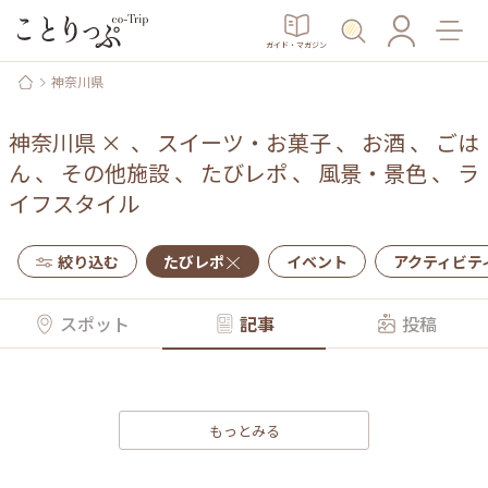
ガイド・マガジン
神奈川県
神奈川県
×
、
スイーツ・お菓子
、
お酒
、
ごは
ん
、
その他施設
、
たびレポ
、
風景・景色
、
ラ
イフスタイル
絞り込む
たびレポ
イベント
アクティビテ
スポット
記事
投稿
もっとみる