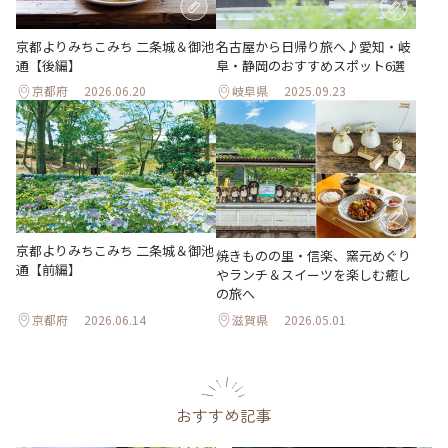
京都よりみちこみち 二条城＆御池
名古屋から日帰り旅へ♪愛知・岐
通【後編】
阜・静岡のおすすめスポット6選
京都府
2026.06.20
岐阜県
2025.09.23
京都よりみちこみち 二条城＆御池
焼きものの里・信楽、窯元めぐり
通【前編】
やランチ＆スイーツを楽しむ癒し
の旅へ
京都府
2026.06.14
滋賀県
2026.05.01
おすすめ記事