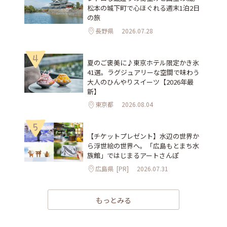
松本の城下町で心ほぐれる週末1泊2日
の旅
長野県
2026.07.28
4
夏のご褒美に♪東京ホテル限定かき氷
41選。ラグジュアリーな空間で味わう
大人のひんやりスイーツ【2026年最
新】
東京都
2026.08.04
5
【チケットプレゼント】水辺の世界か
ら浮世絵の世界へ。「広島もとまち水
族館」ではじまるアートさんぽ
広島県
[PR]
2026.07.31
もっとみる