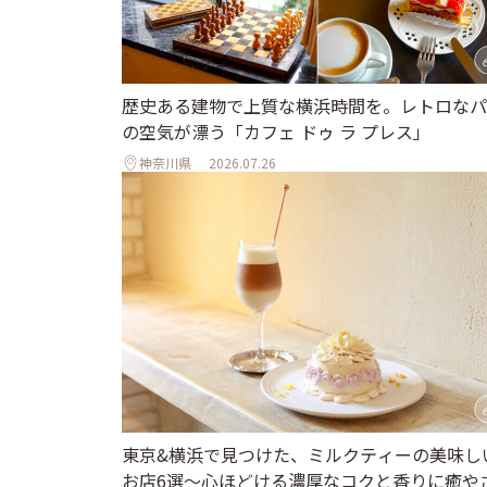
歴史ある建物で上質な横浜時間を。レトロなパ
の空気が漂う「カフェ ドゥ ラ プレス」
神奈川県
2026.07.26
東京&横浜で見つけた、ミルクティーの美味し
お店6選～心ほどける濃厚なコクと香りに癒や