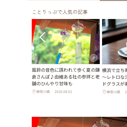
ことりっぷで人気の記事
風鈴の音色に誘われて歩く夏の鎌
さな手紙をした
横浜で立ち
倉さんぽ♪由緒ある社の参拝と老
ahouse
～レトロな
舗のひんやり甘味も
ドグラスが
神奈川県
2026.08.02
1
神奈川県
2