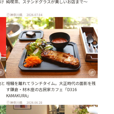
け
純喫茶、ステンドグラスが美しいお店まで～
神奈川県
2026.07.04
地と
喧騒を離れてランチタイム。大正時代の面影を残
す鎌倉・材木座の古民家カフェ「D316
KAMAKURA」
神奈川県
2026.06.28