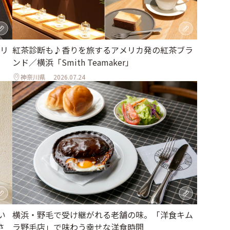
リ
紅茶診断も♪香りを旅するアメリカ発の紅茶ブラ
ンド／横浜「Smith Teamaker」
神奈川県
2026.07.24
い
横浜・野毛で受け継がれる老舗の味。「洋食キム
さ
ラ野毛店」で味わう幸せな洋食時間