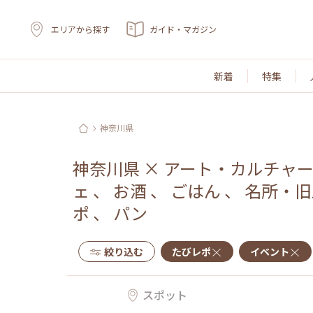
エリアから探す
ガイド・マガジン
新着
特集
神奈川県
神奈川県
×
アート・カルチャ
ェ
、
お酒
、
ごはん
、
名所・旧
ポ
、
パン
絞り込む
たびレポ
イベント
スポット