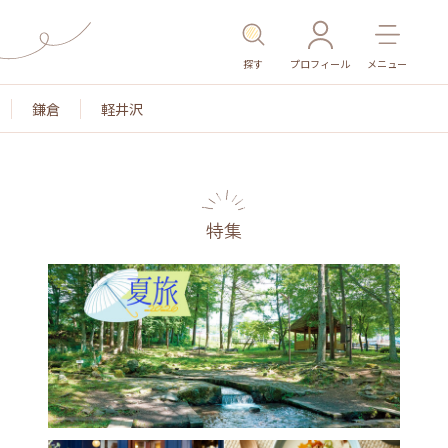
探す
プロフィール
メニュー
鎌倉
軽井沢
特集
色
名所・旧跡
温泉・スパ
その他施設
ごは