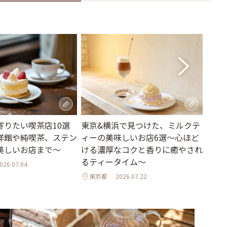
寄りたい喫茶店10選
東京&横浜で見つけた、ミルクテ
紅茶
洋館や純喫茶、ステン
ィーの美味しいお店6選～心ほど
カ発
美しいお店まで～
ける濃厚なコクと香りに癒やされ
「Smi
るティータイム～
026.07.04
神奈
東京都
2026.07.22