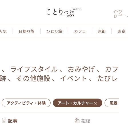
人気
日帰り旅
ひとり旅
カフェ
京都
東京
ー
、
ライフスタイル
、
おみやげ
、
カフ
跡
、
その他施設
、
イベント
、
たびレ
アクティビティ・体験
アート・カルチャー
風景・景
記事
投稿