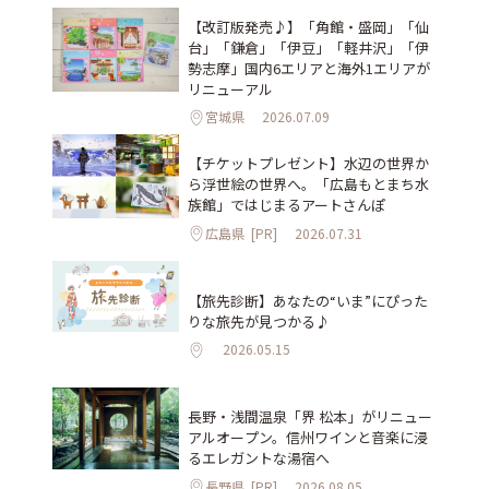
【改訂版発売♪】「角館・盛岡」「仙
台」「鎌倉」「伊豆」「軽井沢」「伊
勢志摩」国内6エリアと海外1エリアが
リニューアル
宮城県
2026.07.09
【チケットプレゼント】水辺の世界か
ら浮世絵の世界へ。「広島もとまち水
族館」ではじまるアートさんぽ
広島県
[PR]
2026.07.31
【旅先診断】あなたの“いま”にぴった
りな旅先が見つかる♪
2026.05.15
長野・浅間温泉「界 松本」がリニュー
アルオープン。信州ワインと音楽に浸
るエレガントな湯宿へ
長野県
[PR]
2026.08.05