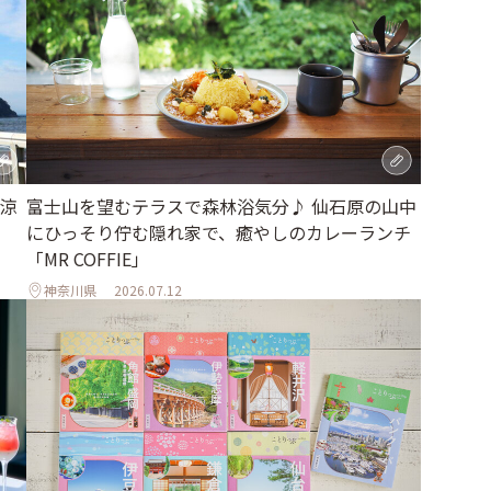
涼
富士山を望むテラスで森林浴気分♪ 仙石原の山中
にひっそり佇む隠れ家で、癒やしのカレーランチ
「MR COFFIE」
神奈川県
2026.07.12