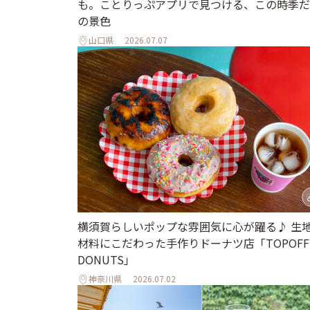
も。ことりっぷアプリで見つける、この時季だ
の景色
山口県
2026.07.07
横須賀らしいポップな雰囲気に心が躍る♪ 生
材料にこだわった手作りドーナツ店「TOPOFF
DONUTS」
神奈川県
2026.07.02