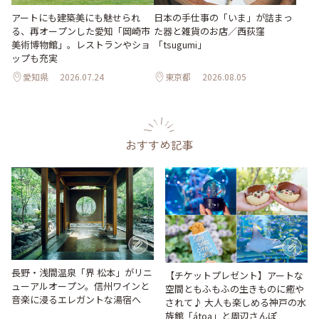
日本の手仕事の「いま」が詰まっ
アートにも建築美にも魅せられ
た器と雑貨のお店／西荻窪
る、再オープンした愛知「岡崎市
「tsugumi」
美術博物館」。レストランやショ
ップも充実
愛知県
2026.07.24
東京都
2026.08.05
おすすめ記事
長野・浅間温泉「界 松本」がリニ
【チケットプレゼント】アートな
ューアルオープン。信州ワインと
空間ともふもふの生きものに癒や
音楽に浸るエレガントな湯宿へ
されて♪ 大人も楽しめる神戸の水
族館「átoa」と周辺さんぽ