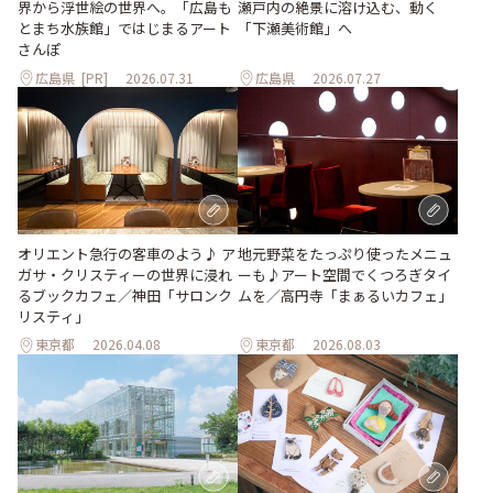
瀬戸内の絶景に溶け込む、動く
界から浮世絵の世界へ。「広島も
「下瀬美術館」へ
とまち水族館」ではじまるアート
さんぽ
広島県
[PR]
2026.07.31
広島県
2026.07.27
地元野菜をたっぷり使ったメニュ
オリエント急行の客車のよう♪ ア
ーも♪アート空間でくつろぎタイ
ガサ・クリスティーの世界に浸れ
ムを／高円寺「まぁるいカフェ」
るブックカフェ／神田「サロンク
リスティ」
東京都
2026.04.08
東京都
2026.08.03