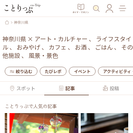
ガイド・マガジン
神奈川県
神奈川県
×
アート・カルチャー
、
ライフスタイ
ル
、
おみやげ
、
カフェ
、
お酒
、
ごはん
、
その
他施設
、
風景・景色
絞り込む
たびレポ
イベント
アクティビティ
スポット
記事
投稿
ことりっぷで人気の記事