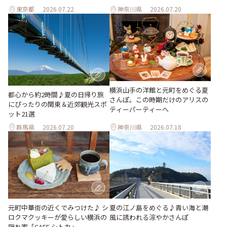
東京都
2026.07.22
神奈川県
2026.07.20
横浜山手の洋館と元町をめぐる夏
都心から約2時間♪夏の日帰り旅
さんぽ。この時期だけのアリスの
にぴったりの関東＆近郊観光スポ
ティーパーティーへ
ット21選
群馬県
2026.07.20
神奈川県
2026.07.18
元町中華街の近くでみつけた♪ シ
夏の江ノ島をめぐる♪青い海と潮
ロクマクッキーが愛らしい横浜の
風に誘われる涼やかさんぽ
隠れ家「CAFE シトカ」