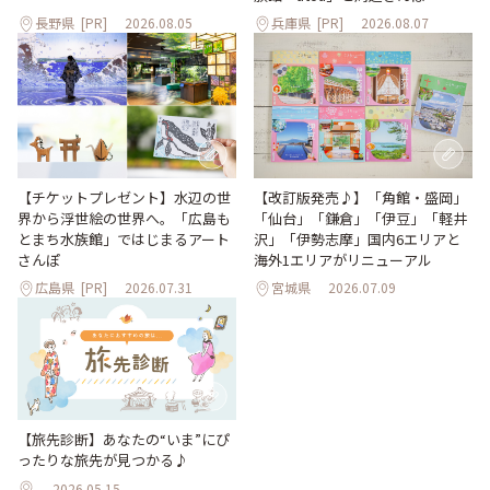
長野県
[PR]
2026.08.05
兵庫県
[PR]
2026.08.07
【改訂版発売♪】「角館・盛岡」
【チケットプレゼント】水辺の世
「仙台」「鎌倉」「伊豆」「軽井
界から浮世絵の世界へ。「広島も
沢」「伊勢志摩」国内6エリアと
とまち水族館」ではじまるアート
海外1エリアがリニューアル
さんぽ
広島県
[PR]
2026.07.31
宮城県
2026.07.09
【旅先診断】あなたの“いま”にぴ
ったりな旅先が見つかる♪
2026.05.15