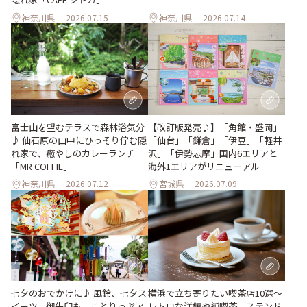
神奈川県
2026.07.15
神奈川県
2026.07.14
【改訂版発売♪】「角館・盛岡」
富士山を望むテラスで森林浴気分
「仙台」「鎌倉」「伊豆」「軽井
♪ 仙石原の山中にひっそり佇む隠
沢」「伊勢志摩」国内6エリアと
れ家で、癒やしのカレーランチ
海外1エリアがリニューアル
「MR COFFIE」
神奈川県
2026.07.12
宮城県
2026.07.09
七夕のおでかけに♪ 風鈴、七夕ス
横浜で立ち寄りたい喫茶店10選～
イーツ、御朱印も。ことりっぷア
レトロな洋館や純喫茶、ステンド