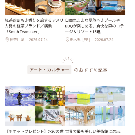
紅茶診断も♪香りを旅するアメリ
自由気ままな夏旅へ♪プールや
カ発の紅茶ブランド／横浜
BBQが楽しめる、爽快な森のコテ
「Smith Teamaker」
ージ＆リゾート15選
神奈川県
2026.07.24
栃木県
[PR]
2026.07.24
のおすすめ記事
アート・カルチャー
世界で最も美しい美術館に選出。
【チケットプレゼント】水辺の世