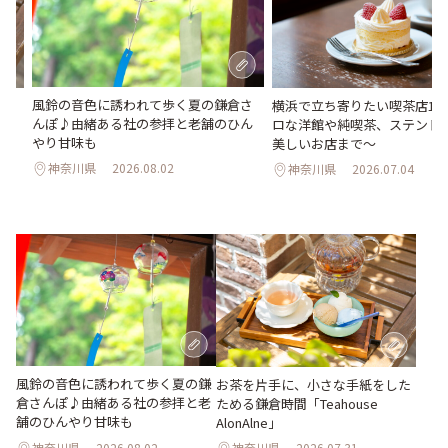
風鈴の音色に誘われて歩く夏の鎌倉さ
め
横浜で立ち寄りたい喫茶店10
んぽ♪由緒ある社の参拝と老舗のひん
ロな洋館や純喫茶、ステンド
やり甘味も
美しいお店まで～
神奈川県
2026.08.02
神奈川県
2026.07.04
風鈴の音色に誘われて歩く夏の鎌
お茶を片手に、小さな手紙をした
倉さんぽ♪由緒ある社の参拝と老
ためる鎌倉時間「Teahouse
舗のひんやり甘味も
AlonAlne」
神奈川県
2026.08.02
神奈川県
2026.07.31