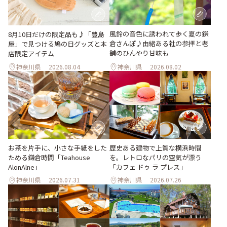
風鈴の音色に誘われて歩く夏の鎌
8月10日だけの限定品も♪「豊島
倉さんぽ♪由緒ある社の参拝と老
屋」で見つける鳩の日グッズと本
舗のひんやり甘味も
店限定アイテム
神奈川県
2026.08.04
神奈川県
2026.08.02
お茶を片手に、小さな手紙をした
歴史ある建物で上質な横浜時間
ためる鎌倉時間「Teahouse
を。レトロなパリの空気が漂う
AlonAlne」
「カフェ ドゥ ラ プレス」
神奈川県
2026.07.31
神奈川県
2026.07.26