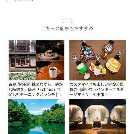
こちらの記事もおすすめ
青葉通の緑を眺めながら、静か
カスタマイズも楽しい!約500種
な時間を。仙台「Echoes」で
類の可愛いワッペンキーホルダ
楽しむモーニングとランチ | こ
ーがずらり。小平市
とりっぷ
「Kimamaya T&K」 | ことりっ
ぷ