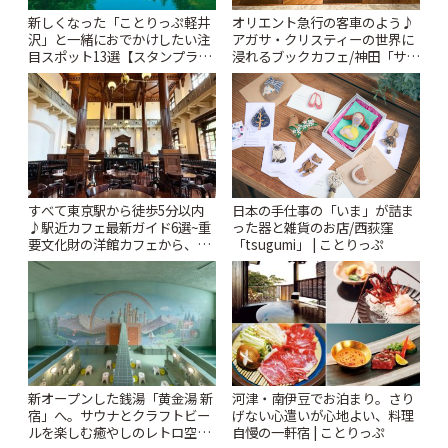
新しくなった「ことりっぷ軽井
オリエント急行の客車のよう♪
沢」と一緒におでかけしたい注
アガサ・クリスティーの世界に
目スポット13選【スタンプラリ
浸れるブックカフェ/神田「サロ
ー開催中】 | ことりっぷ
ンクリスティ」 | ことりっぷ
すべて東京駅から徒歩5分以内
日本の手仕事の「いま」が詰ま
♪駅近カフェ最新ガイド6選~重
った器と雑貨のお店/西荻窪
要文化財の洋館カフェから、改
「tsugumi」 | ことりっぷ
札すぐのレトロ喫茶まで~ | こと
りっぷ
新オープンした銭湯「黄金湯 新
河津・南伊豆でお泊まり。さり
宿」へ。サウナとクラフトビー
げない心遣いが心地よい、料理
ルを楽しむ癒やしのレトロ空間
自慢の一軒宿 | ことりっぷ