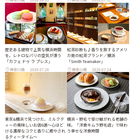
歴史ある建物で上質な横浜時間
紅茶診断も♪香りを旅するアメリ
を。レトロなパリの空気が漂う
カ発の紅茶ブランド／横浜
「カフェ ドゥ ラ プレス」
「Smith Teamaker」
神奈川県
2026.07.26
神奈川県
2026.07.24
東京&横浜で見つけた、ミルクテ
横浜・野毛で受け継がれる老舗の
ィーの美味しいお店6選～心ほど
味。「洋食キムラ野毛店」で味わ
ける濃厚なコクと香りに癒やされ
う幸せな洋食時間
るティータイム～