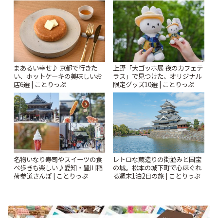
| ことりっぷ
まあるい幸せ♪ 京都で行きた
上野「大ゴッホ展 夜のカフェテ
い、ホットケーキの美味しいお
ラス」で見つけた、オリジナル
店6選 | ことりっぷ
限定グッズ10選 | ことりっぷ
名物いなり寿司やスイーツの食
レトロな蔵造りの街並みと国宝
べ歩きも楽しい♪愛知・豊川稲
の城。松本の城下町で心ほぐれ
荷参道さんぽ | ことりっぷ
る週末1泊2日の旅 | ことりっぷ