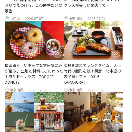
プリで見つける、この時季だけの
グラスが美しいお店まで～
景色
山口県
2026.07.07
神奈川県
2026.07.04
横須賀らしいポップな雰囲気に心
喧騒を離れてランチタイム。大正
が躍る♪ 生地と材料にこだわった
時代の面影を残す鎌倉・材木座の
手作りドーナツ店「TOPOFF
古民家カフェ「D316
DONUTS」
KAMAKURA」
神奈川県
2026.07.02
神奈川県
2026.06.28