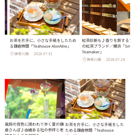
さ
お茶を片手に、小さな手紙をしたため
紅茶診断も♪香りを旅するア
ん
る鎌倉時間「Teahouse AlonAlne」
の紅茶ブランド／横浜「Smit
Teamaker」
神奈川県
2026.07.31
神奈川県
2026.07.24
風鈴の音色に誘われて歩く夏の鎌
お茶を片手に、小さな手紙をした
倉さんぽ♪由緒ある社の参拝と老
ためる鎌倉時間「Teahouse