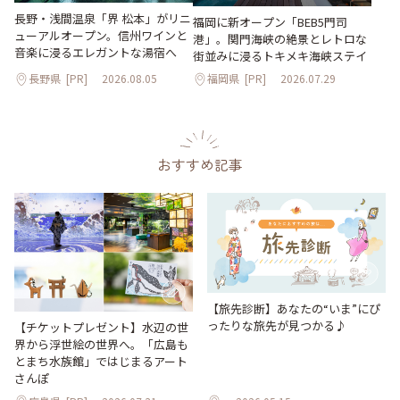
長野・浅間温泉「界 松本」がリニ
福岡に新オープン「BEB5門司
ューアルオープン。信州ワインと
港」。関門海峡の絶景とレトロな
音楽に浸るエレガントな湯宿へ
街並みに浸るトキメキ海峡ステイ
長野県
[PR]
2026.08.05
福岡県
[PR]
2026.07.29
おすすめ記事
【旅先診断】あなたの“いま”にぴ
ったりな旅先が見つかる♪
【チケットプレゼント】水辺の世
界から浮世絵の世界へ。「広島も
とまち水族館」ではじまるアート
さんぽ