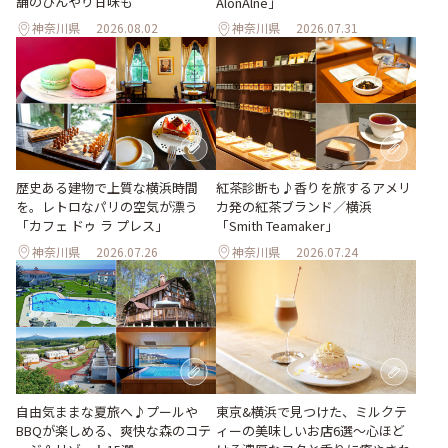
舗のひんやり甘味も
AlonAlne」
神奈川県
2026.08.02
神奈川県
2026.07.31
歴史ある建物で上質な横浜時間
紅茶診断も♪香りを旅するアメリ
を。レトロなパリの空気が漂う
カ発の紅茶ブランド／横浜
「カフェ ドゥ ラ プレス」
「Smith Teamaker」
神奈川県
2026.07.26
神奈川県
2026.07.24
自由気ままな夏旅へ♪プールや
東京&横浜で見つけた、ミルクテ
BBQが楽しめる、爽快な森のコテ
ィーの美味しいお店6選～心ほど