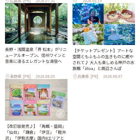
広島県
[PR]
2026.07.31
2026.05.15
長野・浅間温泉「界 松本」がリニ
【チケットプレゼント】アートな
ューアルオープン。信州ワインと
空間ともふもふの生きものに癒や
音楽に浸るエレガントな湯宿へ
されて♪ 大人も楽しめる神戸の水
族館「átoa」と周辺さんぽ
長野県
[PR]
2026.08.05
兵庫県
[PR]
2026.08.07
【改訂版発売♪】「角館・盛岡」
「仙台」「鎌倉」「伊豆」「軽井
沢」「伊勢志摩」国内6エリアと