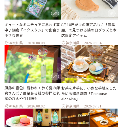
キュートなミニチュアに思わず夢
8月10日だけの限定品も♪「豊島
中♪鎌倉「イクスタン」で出会う
屋」で見つける鳩の日グッズと本
小さな世界
店限定アイテム
神奈川県
2026.08.08
神奈川県
2026.08.04
風鈴の音色に誘われて歩く夏の鎌
お茶を片手に、小さな手紙をした
倉さんぽ♪由緒ある社の参拝と老
ためる鎌倉時間「Teahouse
舗のひんやり甘味も
AlonAlne」
神奈川県
2026.08.02
神奈川県
2026.07.31