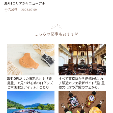
海外1エリアがリニューアル
宮城県
2026.07.09
こちらの記事もおすすめ
すべて東京駅から徒歩5分以内
8月10日だけの限定品も♪「豊
♪駅近カフェ最新ガイド6選~重
島屋」で見つける鳩の日グッズ
要文化財の洋館カフェから、改
と本店限定アイテム | ことりっ
札すぐのレトロ喫茶まで~ | こと
ぷ
りっぷ