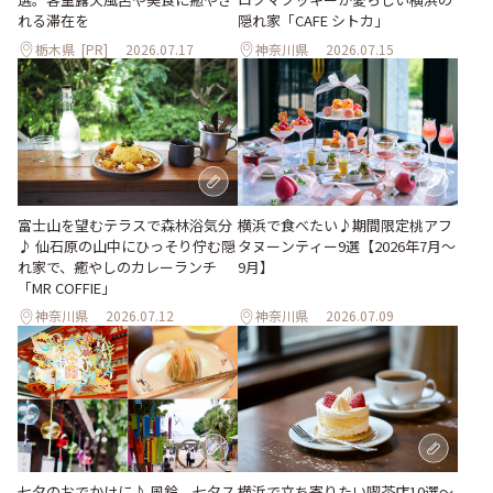
れる滞在を
隠れ家「CAFE シトカ」
栃木県
[PR]
2026.07.17
神奈川県
2026.07.15
富士山を望むテラスで森林浴気分
横浜で食べたい♪期間限定桃アフ
♪ 仙石原の山中にひっそり佇む隠
タヌーンティー9選【2026年7月～
れ家で、癒やしのカレーランチ
9月】
「MR COFFIE」
神奈川県
2026.07.12
神奈川県
2026.07.09
七夕のおでかけに♪ 風鈴、七夕ス
横浜で立ち寄りたい喫茶店10選～