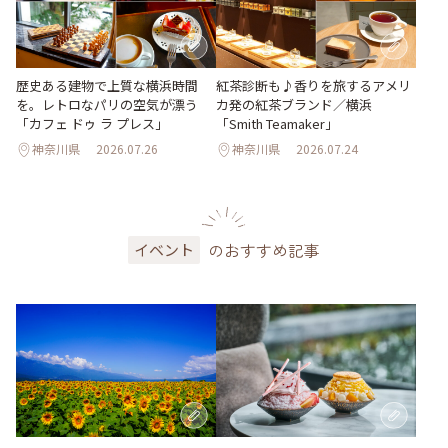
歴史ある建物で上質な横浜時間
紅茶診断も♪香りを旅するアメリ
を。レトロなパリの空気が漂う
カ発の紅茶ブランド／横浜
「カフェ ドゥ ラ プレス」
「Smith Teamaker」
神奈川県
2026.07.26
神奈川県
2026.07.24
のおすすめ記事
イベント