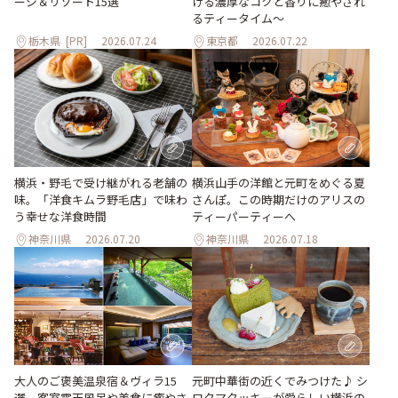
ージ＆リゾート15選
ける濃厚なコクと香りに癒やされ
るティータイム～
栃木県
[PR]
2026.07.24
東京都
2026.07.22
横浜・野毛で受け継がれる老舗の
横浜山手の洋館と元町をめぐる夏
味。「洋食キムラ野毛店」で味わ
さんぽ。この時期だけのアリスの
う幸せな洋食時間
ティーパーティーへ
神奈川県
2026.07.20
神奈川県
2026.07.18
大人のご褒美温泉宿＆ヴィラ15
元町中華街の近くでみつけた♪ シ
選。客室露天風呂や美食に癒やさ
ロクマクッキーが愛らしい横浜の