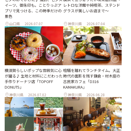
イーツ、御朱印も。ことりっぷア
レトロな洋館や純喫茶、ステンド
プリで見つける、この時季だけの
グラスが美しいお店まで～
景色
山口県
2026.07.07
神奈川県
2026.07.04
横須賀らしいポップな雰囲気に心
喧騒を離れてランチタイム。大正
が躍る♪ 生地と材料にこだわった
時代の面影を残す鎌倉・材木座の
手作りドーナツ店「TOPOFF
古民家カフェ「D316
DONUTS」
KAMAKURA」
神奈川県
2026.07.02
神奈川県
2026.06.28