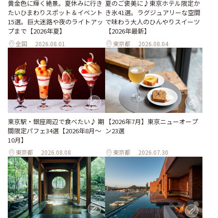
黄金色に輝く絶景。夏休みに行き
夏のご褒美に♪東京ホテル限定か
たいひまわりスポット＆イベント
き氷41選。ラグジュアリーな空間
15選。巨大迷路や夜のライトアッ
で味わう大人のひんやりスイーツ
プまで【2026年夏】
【2026年最新】
全国
2026.08.01
東京都
2026.08.04
東京駅・銀座周辺で食べたい♪ 期
【2026年7月】東京ニューオープ
間限定パフェ34選【2026年8月～
ン23選
10月】
東京都
2026.08.08
東京都
2026.07.30