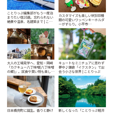
ことりっぷ編集部がもう一度泊
カスタマイズも楽しい!約500種
まりたい宿10選。忘れられない
類の可愛いワッペンキーホルダ
絶景や温泉、名建築まで | こと
ーがずらり。小平市
りっぷ
「Kimamaya T&K」 | ことりっ
ぷ
大人の工場見学へ、愛知・岡崎
キュートなミニチュアに思わず
「カクキュー八丁味噌(八丁味噌
夢中♪鎌倉「イクスタン」で出
の郷)」。試食や買い物も楽しみ
会う小さな世界 | ことりっぷ
♪ | ことりっぷ
日本橋兜町に誕生。香りと静け
新しくなった「ことりっぷ軽井