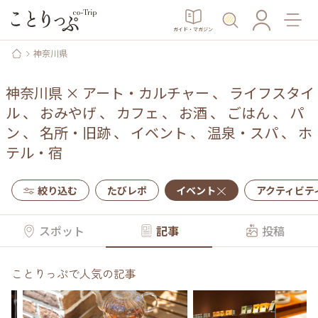
ガイド・マガジン
神奈川県
神奈川県
×
アート・カルチャー
、
ライフスタイ
ル
、
おみやげ
、
カフェ
、
お酒
、
ごはん
、
パ
ン
、
名所・旧跡
、
イベント
、
温泉・スパ
、
ホ
テル・宿
絞り込む
たびレポ
イベント
アクティビテ
スポット
記事
投稿
ことりっぷで人気の記事