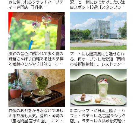
さに包まれるクラフトハーブテ
沢」と一緒におでかけしたい注
ィー専門店「TYNK
目スポット13選【スタンプラリ
Kabutocho」 | ことりっぷ
ー開催中】 | ことりっぷ
風鈴の音色に誘われて歩く夏の
アートにも建築美にも魅せられ
鎌倉さんぽ♪由緒ある社の参拝
る、再オープンした愛知「岡崎
と老舗のひんやり甘味も | こと
市美術博物館」。レストランや
りっぷ
ショップも充実 | ことりっぷ
自慢のお茶をかき氷などで味わ
新コンセプトが日本上陸♪「カ
える茶房も人気。愛知・岡崎の
フェ・ラデュレ 名古屋ラシック
「産地問屋 宮ザキ園」 | ことり
店」。ラデュレの世界を気軽に
っぷ
楽しんで | ことりっぷ