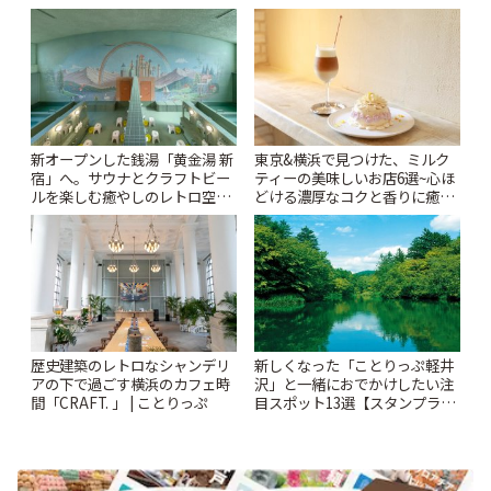
りっぷ
新オープンした銭湯「黄金湯 新
東京&横浜で見つけた、ミルク
宿」へ。サウナとクラフトビー
ティーの美味しいお店6選~心ほ
ルを楽しむ癒やしのレトロ空間
どける濃厚なコクと香りに癒や
| ことりっぷ
されるティータイム~ | ことりっ
ぷ
歴史建築のレトロなシャンデリ
新しくなった「ことりっぷ軽井
アの下で過ごす横浜のカフェ時
沢」と一緒におでかけしたい注
間「CRAFT. 」 | ことりっぷ
目スポット13選【スタンプラリ
ー開催中】 | ことりっぷ