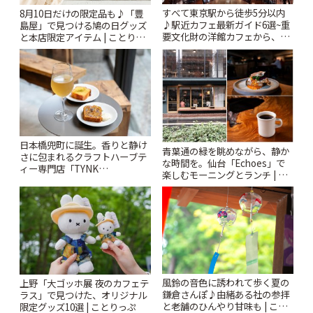
すべて東京駅から徒歩5分以内
8月10日だけの限定品も♪「豊
♪駅近カフェ最新ガイド6選~重
島屋」で見つける鳩の日グッズ
要文化財の洋館カフェから、改
と本店限定アイテム | ことりっ
札すぐのレトロ喫茶まで~ | こと
ぷ
りっぷ
日本橋兜町に誕生。香りと静け
青葉通の緑を眺めながら、静か
さに包まれるクラフトハーブテ
な時間を。仙台「Echoes」で
ィー専門店「TYNK
楽しむモーニングとランチ | こ
Kabutocho」 | ことりっぷ
とりっぷ
風鈴の音色に誘われて歩く夏の
上野「大ゴッホ展 夜のカフェテ
鎌倉さんぽ♪由緒ある社の参拝
ラス」で見つけた、オリジナル
と老舗のひんやり甘味も | こと
限定グッズ10選 | ことりっぷ