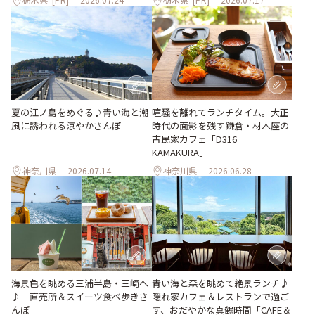
夏の江ノ島をめぐる♪青い海と潮
喧騒を離れてランチタイム。大正
風に誘われる涼やかさんぽ
時代の面影を残す鎌倉・材木座の
古民家カフェ「D316
KAMAKURA」
神奈川県
2026.07.14
神奈川県
2026.06.28
海景色を眺める三浦半島・三崎へ
青い海と森を眺めて絶景ランチ♪
♪ 直売所＆スイーツ食べ歩きさ
隠れ家カフェ＆レストランで過ご
んぽ
す、おだやかな真鶴時間「CAFE＆