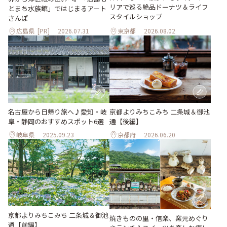
リアで巡る絶品ドーナツ＆ライフ
とまち水族館」ではじまるアート
スタイルショップ
さんぽ
広島県
[PR]
2026.07.31
東京都
2026.08.02
名古屋から日帰り旅へ♪愛知・岐
京都よりみちこみち 二条城＆御池
阜・静岡のおすすめスポット6選
通【後編】
岐阜県
2025.09.23
京都府
2026.06.20
京都よりみちこみち 二条城＆御池
焼きものの里・信楽、窯元めぐり
通【前編】