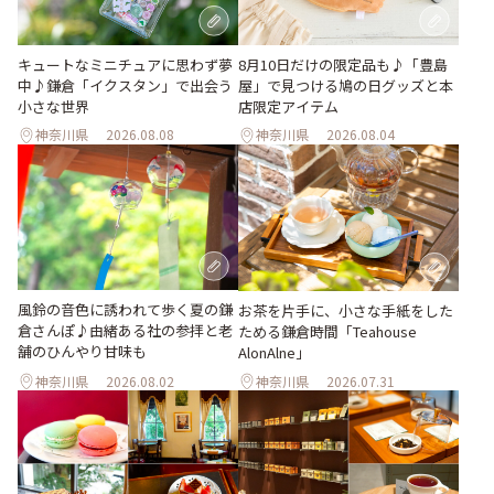
キュートなミニチュアに思わず夢
8月10日だけの限定品も♪「豊島
中♪鎌倉「イクスタン」で出会う
屋」で見つける鳩の日グッズと本
小さな世界
店限定アイテム
神奈川県
2026.08.08
神奈川県
2026.08.04
風鈴の音色に誘われて歩く夏の鎌
お茶を片手に、小さな手紙をした
倉さんぽ♪由緒ある社の参拝と老
ためる鎌倉時間「Teahouse
舗のひんやり甘味も
AlonAlne」
神奈川県
2026.08.02
神奈川県
2026.07.31