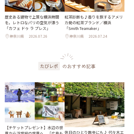
歴史ある建物で上質な横浜時間
紅茶診断も♪香りを旅するアメリ
を。レトロなパリの空気が漂う
カ発の紅茶ブランド／横浜
「カフェ ドゥ ラ プレス」
「Smith Teamaker」
神奈川県
2026.07.26
神奈川県
2026.07.24
のおすすめ記事
たびレポ
【チケットプレゼント】水辺の世
休日のひとり散歩にも♪ 代々木エ
界から浮世絵の世界へ。「広島も