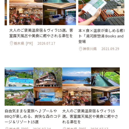
大人のご褒美温泉宿＆ヴィラ15選。客
Qが
本×食×温泉が楽しめる癒し
室露天風呂や美食に癒やされる滞在を
ゾ
ト「湯河原惣湯 Books and Re
登場
栃木県
[PR]
2026.07.17
神奈川県
2021.09.29
大人のご褒美温泉宿＆ヴィラ15
自由気ままな夏旅へ♪プールや
選。客室露天風呂や美食に癒やさ
BBQが楽しめる、爽快な森のコテ
れる滞在を
ージ＆リゾート15選
栃木県
[PR]
2026.07.24
栃木県
[PR]
2026.07.17