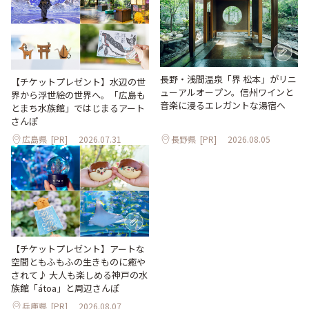
長野・浅間温泉「界 松本」がリニ
【チケットプレゼント】水辺の世
ューアルオープン。信州ワインと
界から浮世絵の世界へ。「広島も
音楽に浸るエレガントな湯宿へ
とまち水族館」ではじまるアート
さんぽ
広島県
[PR]
2026.07.31
長野県
[PR]
2026.08.05
【チケットプレゼント】アートな
空間ともふもふの生きものに癒や
されて♪ 大人も楽しめる神戸の水
族館「átoa」と周辺さんぽ
兵庫県
[PR]
2026.08.07