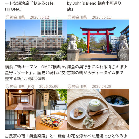
ートな湯治旅「おふろcafe
by John's Blend 鎌倉小町通り
HITOMA」
店」
神奈川県
2026.05.12
神奈川県
2026.05.11
横浜に新オープン「OMO7横浜 by
鎌倉の奥行きにふれる街さんぽ♪
星野リゾート」。歴史と現代が交
古都の朝からティータイムまで
差する新しい横浜体験
神奈川県
[PR]
2026.05.06
神奈川県
2026.04.29
古民家の宿「鎌倉楽庵」と「鎌倉
お花を浮かべた足湯でひと休み♪