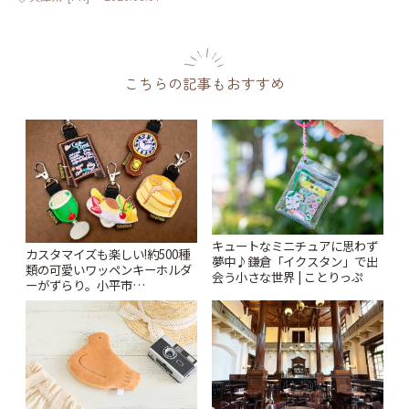
こちらの記事もおすすめ
キュートなミニチュアに思わず
カスタマイズも楽しい!約500種
夢中♪鎌倉「イクスタン」で出
類の可愛いワッペンキーホルダ
会う小さな世界 | ことりっぷ
ーがずらり。小平市
「Kimamaya T&K」 | ことりっ
ぷ