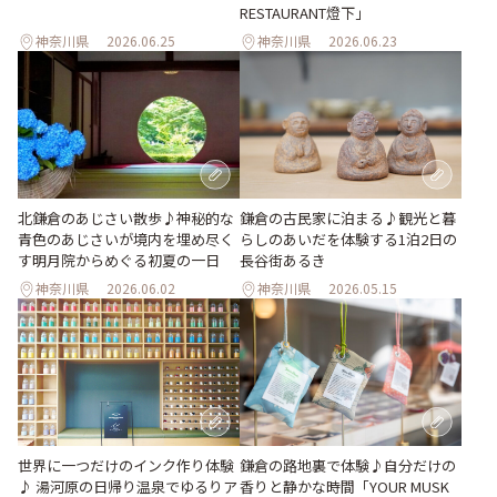
RESTAURANT燈下」
神奈川県
2026.06.25
神奈川県
2026.06.23
北鎌倉のあじさい散歩♪神秘的な
鎌倉の古民家に泊まる♪観光と暮
青色のあじさいが境内を埋め尽く
らしのあいだを体験する1泊2日の
す明月院からめぐる初夏の一日
長谷街あるき
神奈川県
2026.06.02
神奈川県
2026.05.15
世界に一つだけのインク作り体験
鎌倉の路地裏で体験♪自分だけの
♪ 湯河原の日帰り温泉でゆるりア
香りと静かな時間「YOUR MUSK