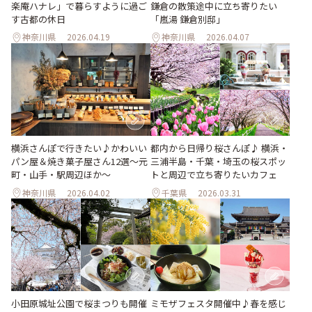
楽庵ハナレ」で暮らすように過ご
鎌倉の散策途中に立ち寄りたい
す古都の休日
「嵐湯 鎌倉別邸」
神奈川県
2026.04.19
神奈川県
2026.04.07
都内から日帰り桜さんぽ♪ 横浜・
横浜さんぽで行きたい♪かわいい
三浦半島・千葉・埼玉の桜スポッ
パン屋＆焼き菓子屋さん12選～元
トと周辺で立ち寄りたいカフェ
町・山手・駅周辺ほか～
神奈川県
2026.04.02
千葉県
2026.03.31
小田原城址公園で桜まつりも開催
ミモザフェスタ開催中♪春を感じ