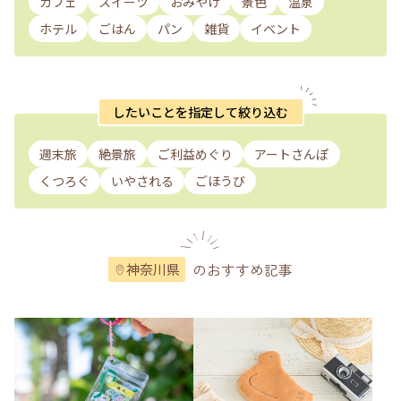
カフェ
スイーツ
おみやげ
景色
温泉
ホテル
ごはん
パン
雑貨
イベント
したいことを指定して絞り込む
週末旅
絶景旅
ご利益めぐり
アートさんぽ
くつろぐ
いやされる
ごほうび
のおすすめ記事
神奈川県