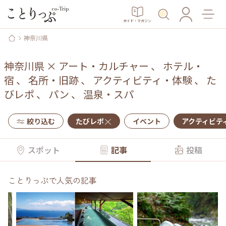
ガイド・マガジン
神奈川県
神奈川県
×
アート・カルチャー
、
ホテル・
宿
、
名所・旧跡
、
アクティビティ・体験
、
た
びレポ
、
パン
、
温泉・スパ
絞り込む
たびレポ
イベント
アクティビテ
スポット
記事
投稿
ことりっぷで人気の記事