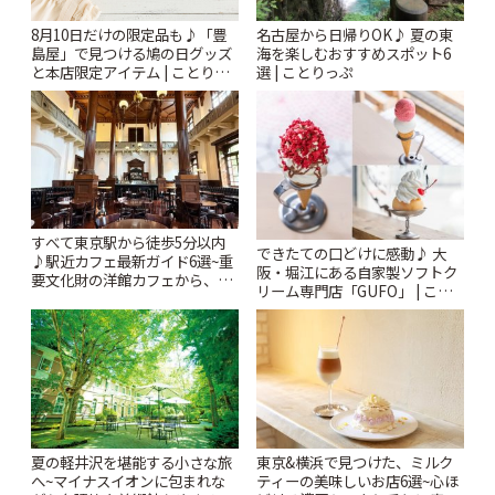
名古屋から日帰りOK♪ 夏の東
8月10日だけの限定品も♪「豊
海を楽しむおすすめスポット6
島屋」で見つける鳩の日グッズ
選 | ことりっぷ
と本店限定アイテム | ことりっ
ぷ
すべて東京駅から徒歩5分以内
できたての口どけに感動♪ 大
♪駅近カフェ最新ガイド6選~重
阪・堀江にある自家製ソフトク
要文化財の洋館カフェから、改
リーム専門店「GUFO」 | こと
札すぐのレトロ喫茶まで~ | こと
りっぷ
りっぷ
夏の軽井沢を堪能する小さな旅
東京&横浜で見つけた、ミルク
へ~マイナスイオンに包まれな
ティーの美味しいお店6選~心ほ