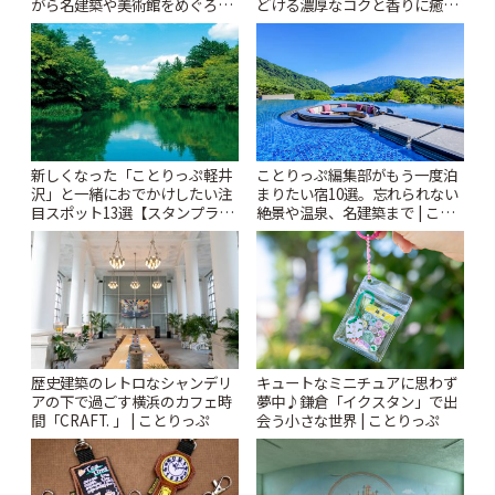
がら名建築や美術館をめぐろう
どける濃厚なコクと香りに癒や
~ | ことりっぷ
されるティータイム~ | ことりっ
ぷ
新しくなった「ことりっぷ軽井
ことりっぷ編集部がもう一度泊
沢」と一緒におでかけしたい注
まりたい宿10選。忘れられない
目スポット13選【スタンプラリ
絶景や温泉、名建築まで | こと
ー開催中】 | ことりっぷ
りっぷ
歴史建築のレトロなシャンデリ
キュートなミニチュアに思わず
アの下で過ごす横浜のカフェ時
夢中♪鎌倉「イクスタン」で出
間「CRAFT. 」 | ことりっぷ
会う小さな世界 | ことりっぷ