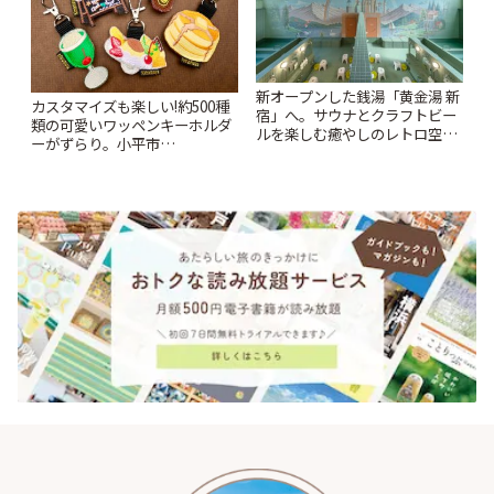
新オープンした銭湯「黄金湯 新
カスタマイズも楽しい!約500種
宿」へ。サウナとクラフトビー
類の可愛いワッペンキーホルダ
ルを楽しむ癒やしのレトロ空間
ーがずらり。小平市
| ことりっぷ
「Kimamaya T&K」 | ことりっ
ぷ