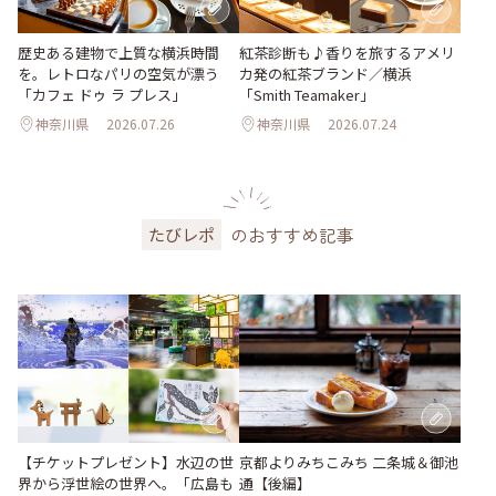
歴史ある建物で上質な横浜時間
紅茶診断も♪香りを旅するアメリ
を。レトロなパリの空気が漂う
カ発の紅茶ブランド／横浜
「カフェ ドゥ ラ プレス」
「Smith Teamaker」
神奈川県
2026.07.26
神奈川県
2026.07.24
のおすすめ記事
たびレポ
【チケットプレゼント】水辺の世
京都よりみちこみち 二条城＆御池
界から浮世絵の世界へ。「広島も
通【後編】