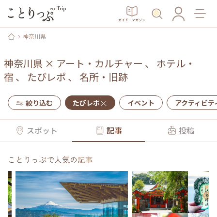
ガイド・マガジン
神奈川県
神奈川県
×
アート・カルチャー
、
ホテル・
宿
、
たびレポ
、
名所・旧跡
絞り込む
たびレポ
イベント
アクティビテ
スポット
記事
投稿
ことりっぷで人気の記事