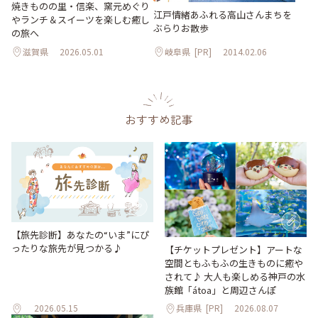
焼きものの里・信楽、窯元めぐり
江戸情緒あふれる高山さんまちを
やランチ＆スイーツを楽しむ癒し
ぶらりお散歩
の旅へ
滋賀県
2026.05.01
岐阜県
[PR]
2014.02.06
おすすめ記事
【旅先診断】あなたの“いま”にぴ
ったりな旅先が見つかる♪
【チケットプレゼント】アートな
空間ともふもふの生きものに癒や
されて♪ 大人も楽しめる神戸の水
族館「átoa」と周辺さんぽ
2026.05.15
兵庫県
[PR]
2026.08.07