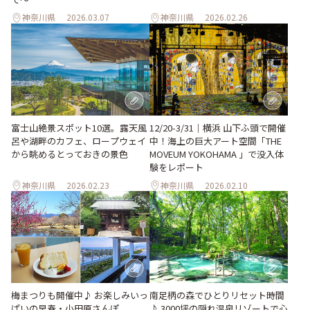
神奈川県
2026.03.07
神奈川県
2026.02.26
12/20-3/31｜横浜 山下ふ頭で開催
富士山絶景スポット10選。露天風
中！海上の巨大アート空間「THE
呂や湖畔のカフェ、ロープウェイ
MOVEUM YOKOHAMA 」で没入体
から眺めるとっておきの景色
験をレポート
神奈川県
2026.02.23
神奈川県
2026.02.10
梅まつりも開催中♪ お楽しみいっ
南足柄の森でひとりリセット時間
ぱいの早春・小田原さんぽ
♪ 3000坪の隠れ温泉リゾートで心