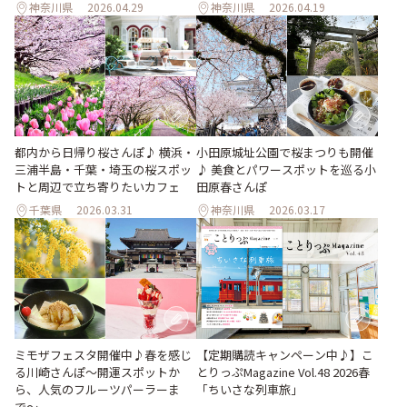
神奈川県
2026.04.29
神奈川県
2026.04.19
都内から日帰り桜さんぽ♪ 横浜・
小田原城址公園で桜まつりも開催
三浦半島・千葉・埼玉の桜スポッ
♪ 美食とパワースポットを巡る小
トと周辺で立ち寄りたいカフェ
田原春さんぽ
千葉県
2026.03.31
神奈川県
2026.03.17
ミモザフェスタ開催中♪春を感じ
【定期購読キャンペーン中♪】こ
る川崎さんぽ〜開運スポットか
とりっぷMagazine Vol.48 2026春
ら、人気のフルーツパーラーま
「ちいさな列車旅」
で〜