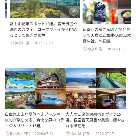
。客
富士山絶景スポット10選。露天風呂や
を
湖畔のカフェ、ロープウェイから眺め
新春江の島さんぽ♪2024年
るとっておきの景色
って天女と五頭龍の恋伝説が
島神社」へ初詣
神奈川県
2026.02.23
神奈川県
2024.01.03
大人のご褒美温泉宿＆ヴィラ15
自由気ままな夏旅へ♪プールや
選。客室露天風呂や美食に癒やさ
BBQが楽しめる、爽快な森のコテ
れる滞在を
ージ＆リゾート15選
栃木県
[PR]
2026.07.24
栃木県
[PR]
2026.07.17