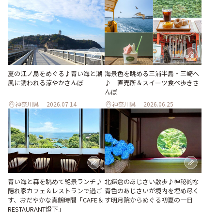
夏の江ノ島をめぐる♪青い海と潮
海景色を眺める三浦半島・三崎へ
風に誘われる涼やかさんぽ
♪ 直売所＆スイーツ食べ歩きさ
んぽ
神奈川県
2026.07.14
神奈川県
2026.06.25
青い海と森を眺めて絶景ランチ♪
北鎌倉のあじさい散歩♪神秘的な
隠れ家カフェ＆レストランで過ご
青色のあじさいが境内を埋め尽く
す、おだやかな真鶴時間「CAFE＆
す明月院からめぐる初夏の一日
RESTAURANT燈下」