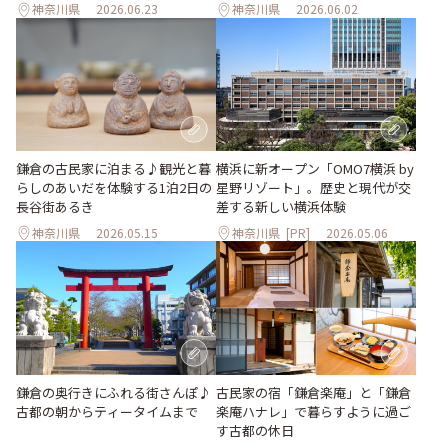
神奈川県
2026.06.23
神奈川県
2026.06.02
鎌倉の古民家に泊まる♪観光と暮
横浜に新オープン「OMO7横浜 by
らしのあいだを体験する1泊2日の
星野リゾート」。歴史と現代が交
長谷街あるき
差する新しい横浜体験
神奈川県
2026.05.15
神奈川県
[PR]
2026.05.06
鎌倉の奥行きにふれる街さんぽ♪
古民家の宿「鎌倉楽庵」と「鎌倉
古都の朝からティータイムまで
楽庵ハナレ」で暮らすように過ご
す古都の休日