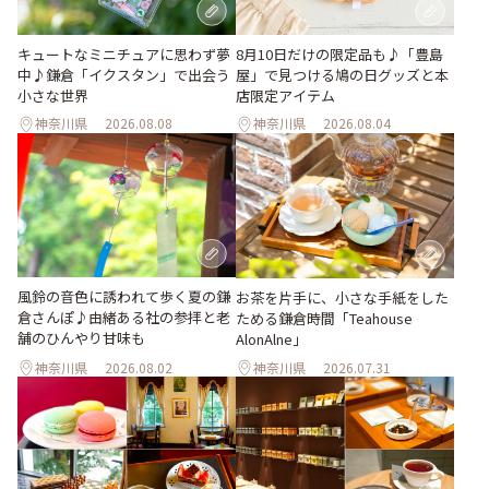
キュートなミニチュアに思わず夢
8月10日だけの限定品も♪「豊島
中♪鎌倉「イクスタン」で出会う
屋」で見つける鳩の日グッズと本
小さな世界
店限定アイテム
神奈川県
2026.08.08
神奈川県
2026.08.04
風鈴の音色に誘われて歩く夏の鎌
お茶を片手に、小さな手紙をした
倉さんぽ♪由緒ある社の参拝と老
ためる鎌倉時間「Teahouse
舗のひんやり甘味も
AlonAlne」
神奈川県
2026.08.02
神奈川県
2026.07.31