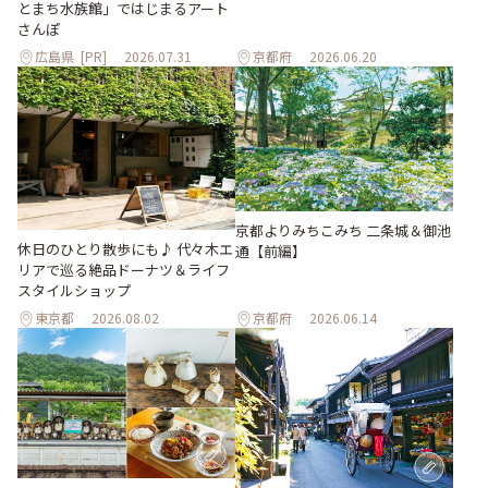
とまち水族館」ではじまるアート
さんぽ
広島県
[PR]
2026.07.31
京都府
2026.06.20
京都よりみちこみち 二条城＆御池
休日のひとり散歩にも♪ 代々木エ
通【前編】
リアで巡る絶品ドーナツ＆ライフ
スタイルショップ
東京都
2026.08.02
京都府
2026.06.14